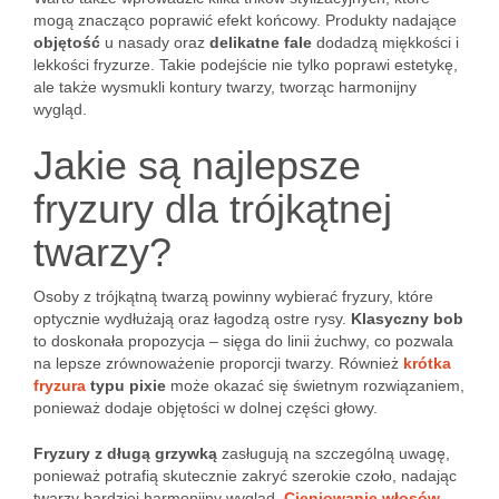
mogą znacząco poprawić efekt końcowy. Produkty nadające
objętość
u nasady oraz
delikatne fale
dodadzą miękkości i
lekkości fryzurze. Takie podejście nie tylko poprawi estetykę,
ale także wysmukli kontury twarzy, tworząc harmonijny
wygląd.
Jakie są najlepsze
fryzury dla trójkątnej
twarzy?
Osoby z trójkątną twarzą powinny wybierać fryzury, które
optycznie wydłużają oraz łagodzą ostre rysy.
Klasyczny bob
to doskonała propozycja – sięga do linii żuchwy, co pozwala
na lepsze zrównoważenie proporcji twarzy. Również
krótka
fryzura
typu pixie
może okazać się świetnym rozwiązaniem,
ponieważ dodaje objętości w dolnej części głowy.
Fryzury z długą grzywką
zasługują na szczególną uwagę,
ponieważ potrafią skutecznie zakryć szerokie czoło, nadając
twarzy bardziej harmonijny wygląd.
Cieniowanie włosów