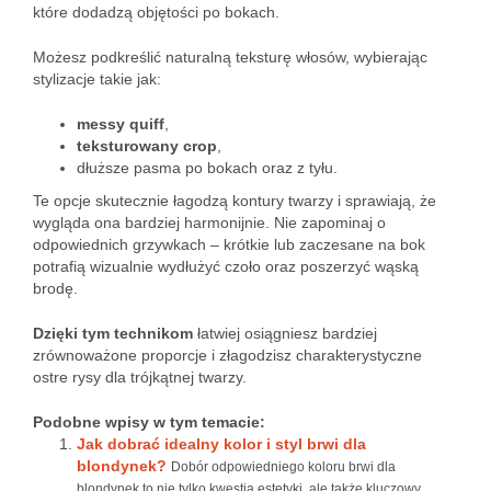
które dodadzą objętości po bokach.
Możesz podkreślić naturalną teksturę włosów, wybierając
stylizacje takie jak:
messy quiff
,
teksturowany crop
,
dłuższe pasma po bokach oraz z tyłu.
Te opcje skutecznie łagodzą kontury twarzy i sprawiają, że
wygląda ona bardziej harmonijnie. Nie zapominaj o
odpowiednich grzywkach – krótkie lub zaczesane na bok
potrafią wizualnie wydłużyć czoło oraz poszerzyć wąską
brodę.
Dzięki tym technikom
łatwiej osiągniesz bardziej
zrównoważone proporcje i złagodzisz charakterystyczne
ostre rysy dla trójkątnej twarzy.
Podobne wpisy w tym temacie:
Jak dobrać idealny kolor i styl brwi dla
blondynek?
Dobór odpowiedniego koloru brwi dla
blondynek to nie tylko kwestia estetyki, ale także kluczowy