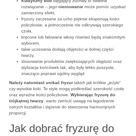
Klasyczny bob
sięgający żuchwy to świetne
rozwiązanie – jego
cieniowanie
może pomóc uzyskać
zamierzony efekt,
fryzury zaczesane za ucho pięknie eksponują kości
policzkowe, a jednocześnie nie odkrywają szerokiego
czoła,
kręcone lub falowane włosy również będą znakomitym
wyborem,
takie uczesania dodają objętości w dolnej części
twarzy,
stosowanie produktów zwiększających objętość oraz
stylizacja końcówek tak, aby były lekko puszyste,
znacząco poprawi ogólny wygląd.
Należy natomiast unikać fryzur
takich jak krótkie „jeżyki”
czy wysokie koki. Te style mogą podkreślać szerokość czoła
oraz wyraźne kości policzkowe.
Wybierając fryzurę do
trójkątnej twarzy
, warto zwrócić uwagę na łagodzenie
ostrych kształtów i dążenie do stworzenia harmonijnych
proporcji.
Jak dobrać fryzurę do