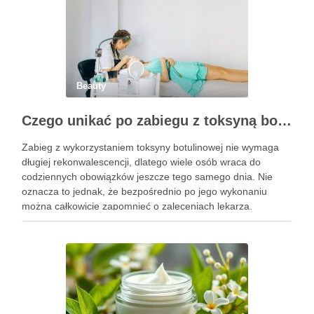
Beauty
Czego unikać po zabiegu z toksyną botulinową?
Zabieg z wykorzystaniem toksyny botulinowej nie wymaga
długiej rekonwalescencji, dlatego wiele osób wraca do
codziennych obowiązków jeszcze tego samego dnia. Nie
oznacza to jednak, że bezpośrednio po jego wykonaniu
można całkowicie zapomnieć o zaleceniach lekarza.
Pierwsze godziny i dni po zabiegu mają znaczenie dla
uzyskania oczekiwanego efektu oraz prawidłowego działania
…