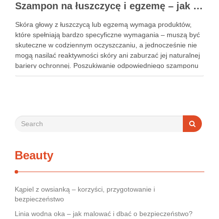
Szampon na łuszczycę i egzemę – jak świadomie dobierać produkty przy wrażliwej skórze głowy?
Skóra głowy z łuszczycą lub egzemą wymaga produktów,
które spełniają bardzo specyficzne wymagania – muszą być
skuteczne w codziennym oczyszczaniu, a jednocześnie nie
mogą nasilać reaktywności skóry ani zaburzać jej naturalnej
bariery ochronnej. Poszukiwanie odpowiedniego szamponu
bywa dla wielu pacjentów procesem długim i frustrującym, bo
rynek jest pełen produktów deklarujących …
Beauty
Kąpiel z owsianką – korzyści, przygotowanie i
bezpieczeństwo
Linia wodna oka – jak malować i dbać o bezpieczeństwo?