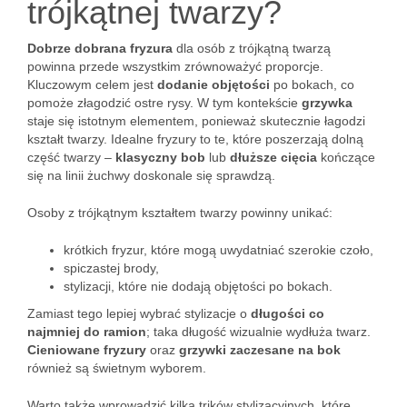
trójkątnej twarzy?
Dobrze dobrana fryzura
dla osób z trójkątną twarzą
powinna przede wszystkim zrównoważyć proporcje.
Kluczowym celem jest
dodanie objętości
po bokach, co
pomoże złagodzić ostre rysy. W tym kontekście
grzywka
staje się istotnym elementem, ponieważ skutecznie łagodzi
kształt twarzy. Idealne fryzury to te, które poszerzają dolną
część twarzy –
klasyczny bob
lub
dłuższe cięcia
kończące
się na linii żuchwy doskonale się sprawdzą.
Osoby z trójkątnym kształtem twarzy powinny unikać:
krótkich fryzur, które mogą uwydatniać szerokie czoło,
spiczastej brody,
stylizacji, które nie dodają objętości po bokach.
Zamiast tego lepiej wybrać stylizacje o
długości co
najmniej do ramion
; taka długość wizualnie wydłuża twarz.
Cieniowane fryzury
oraz
grzywki zaczesane na bok
również są świetnym wyborem.
Warto także wprowadzić kilka trików stylizacyjnych, które