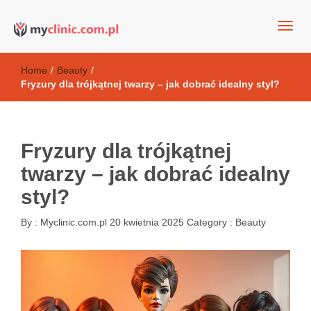
my clinic Kielce. naturalny krem do twarzy anti-age
Kosmetyki antyoksydacyjne
Home
/
Beauty
/
Fryzury dla trójkątnej twarzy – jak dobrać idealny styl?
Fryzury dla trójkątnej
twarzy – jak dobrać idealny
styl?
By :
Myclinic.com.pl
20 kwietnia 2025
Category :
Beauty