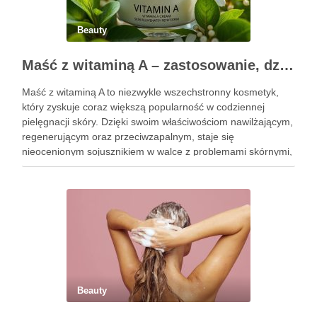
Beauty
Maść z witaminą A – zastosowanie, działanie i bezpieczeństwo stosowania
Maść z witaminą A to niezwykle wszechstronny kosmetyk,
który zyskuje coraz większą popularność w codziennej
pielęgnacji skóry. Dzięki swoim właściwościom nawilżającym,
regenerującym oraz przeciwzapalnym, staje się
nieocenionym sojusznikiem w walce z problemami skórnymi,
takimi jak zmarszczki, trądzik czy podrażnienia. Jej działanie
na skórę twarzy nie tylko poprawia jej teksturę, ale …
Beauty