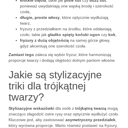
krótkie cięcia
, takie jak
pixie cut
czy
buzz cut
,
ponieważ uwydatniają one wąską brodę i szerokość
czoła,
długie, proste włosy
, które optycznie wydłużają
twarz,
fryzury z przedziałkiem na środku, które odsłaniają
czoło, takie jak
gładko spięty koński ogon
czy
kok
,
fryzury z dużą objętością
na samej górze głowy,
gdyż akcentują one szerokość czoła.
Zamiast tego
zaleca się wybór fryzur, które harmonizują
proporcje twarzy i dodają objętości dolnym partiom włosów.
Jakie są stylizacyjne
triki dla trójkątnej
twarzy?
Stylizacyjne wskazówki
dla osób z
trójkątną twarzą
mogą
znacząco złagodzić ostre rysy oraz optycznie wydłużyć czoło.
Kluczowe jest, aby zastosować
asymetryczny przedziałek
,
który wyrówna proporcje. Warto również postawić na fryzury,