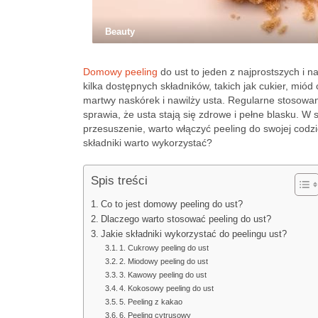
Beauty
Domowy peeling
do ust to jeden z najprostszych i 
kilka dostępnych składników, takich jak cukier, miód
martwy naskórek i nawilży usta. Regularne stosowani
sprawia, że usta stają się zdrowe i pełne blasku. W
przesuszenie, warto włączyć peeling do swojej codzien
składniki warto wykorzystać?
Spis treści
Co to jest domowy peeling do ust?
Dlaczego warto stosować peeling do ust?
Jakie składniki wykorzystać do peelingu ust?
1. Cukrowy peeling do ust
2. Miodowy peeling do ust
3. Kawowy peeling do ust
4. Kokosowy peeling do ust
5. Peeling z kakao
6. Peeling cytrusowy