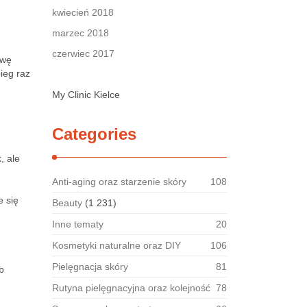
kwiecień 2018
marzec 2018
czerwiec 2017
twę
ieg raz
My Clinic Kielce
Categories
, ale
Anti-aging oraz starzenie skóry
108
e się
Beauty
(1 231)
Inne tematy
20
Kosmetyki naturalne oraz DIY
106
Pielęgnacja skóry
81
b
Rutyna pielęgnacyjna oraz kolejność
78