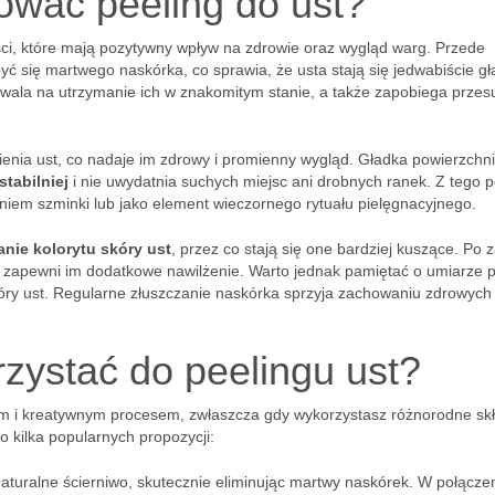
ować peeling do ust?
ści, które mają pozytywny wpływ na zdrowie oraz wygląd warg. Przede
ć się martwego naskórka, co sprawia, że usta stają się jedwabiście gła
wala na utrzymanie ich w znakomitym stanie, a także zapobiega przes
enia ust, co nadaje im zdrowy i promienny wygląd. Gładka powierzchnia
stabilniej
i nie uwydatnia suchych miejsc ani drobnych ranek. Z tego
eniem szminki lub jako element wieczornego rytuału pielęgnacyjnego.
nie kolorytu skóry ust
, przez co stają się one bardziej kuszące. Po 
o zapewni im dodatkowe nawilżenie. Warto jednak pamiętać o umiarze 
kóry ust. Regularne złuszczanie naskórka sprzyja zachowaniu zdrowych 
rzystać do peelingu ust?
m i kreatywnym procesem, zwłaszcza gdy wykorzystasz różnorodne skł
o kilka popularnych propozycji:
 naturalne ścierniwo, skutecznie eliminując martwy naskórek. W połącze