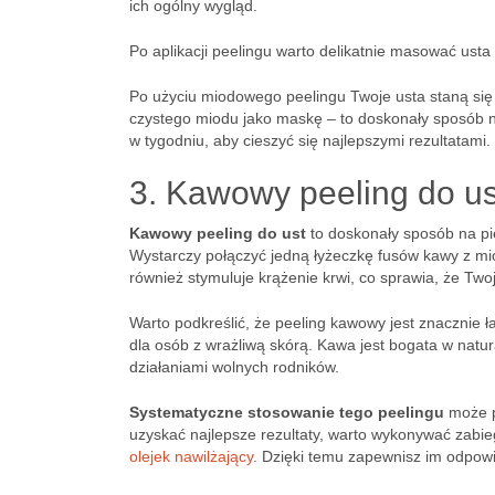
ich ogólny wygląd.
Po aplikacji peelingu warto delikatnie masować usta 
Po użyciu miodowego peelingu Twoje usta staną si
czystego miodu jako maskę – to doskonały sposób na
w tygodniu, aby cieszyć się najlepszymi rezultatami.
3. Kawowy peeling do us
Kawowy peeling do ust
to doskonały sposób na pi
Wystarczy połączyć jedną łyżeczkę fusów kawy z mio
również stymuluje krążenie krwi, co sprawia, że Twoje
Warto podkreślić, że peeling kawowy jest znacznie 
dla osób z wrażliwą skórą. Kawa jest bogata w natur
działaniami wolnych rodników.
Systematyczne stosowanie tego peelingu
może p
uzyskać najlepsze rezultaty, warto wykonywać zabieg
olejek nawilżający
. Dzięki temu zapewnisz im odpowi