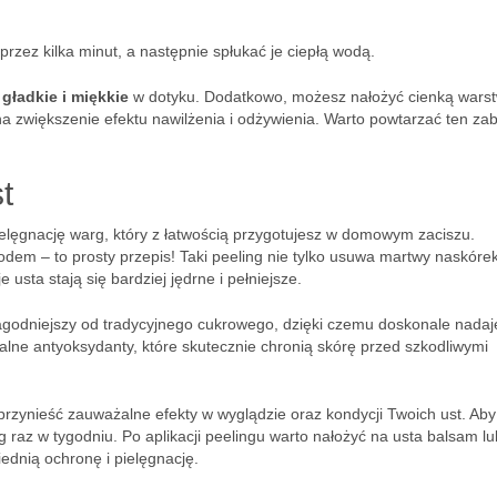
przez kilka minut, a następnie spłukać je ciepłą wodą.
ę
gładkie i miękkie
w dotyku. Dodatkowo, możesz nałożyć cienką wars
 zwiększenie efektu nawilżenia i odżywienia. Warto powtarzać ten zab
t
elęgnację warg, który z łatwością przygotujesz w domowym zaciszu.
dem – to prosty przepis! Taki peeling nie tylko usuwa martwy naskórek
 usta stają się bardziej jędrne i pełniejsze.
łagodniejszy od tradycyjnego cukrowego, dzięki czemu doskonale nadaj
alne antyoksydanty, które skutecznie chronią skórę przed szkodliwymi
rzynieść zauważalne efekty w wyglądzie oraz kondycji Twoich ust. Aby
 raz w tygodniu. Po aplikacji peelingu warto nałożyć na usta balsam lu
ednią ochronę i pielęgnację.