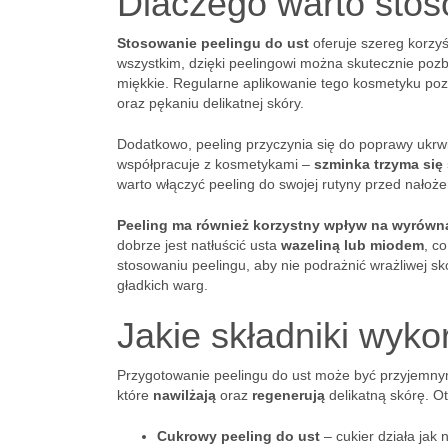
Dlaczego warto stos
Stosowanie peelingu do ust
oferuje szereg korzy
wszystkim, dzięki peelingowi można skutecznie pozby
miękkie. Regularne aplikowanie tego kosmetyku poz
oraz pękaniu delikatnej skóry.
Dodatkowo, peeling przyczynia się do poprawy ukrwi
współpracuje z kosmetykami –
szminka trzyma się 
warto włączyć peeling do swojej rutyny przed nałoż
Peeling ma również korzystny wpływ na wyrówna
dobrze jest natłuścić usta
wazeliną lub miodem
, c
stosowaniu peelingu, aby nie podrażnić wrażliwej s
gładkich warg.
Jakie składniki wyko
Przygotowanie peelingu do ust może być przyjemny
które
nawilżają
oraz
regenerują
delikatną skórę. Ot
Cukrowy peeling do ust
– cukier działa jak