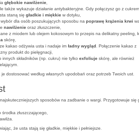
nia
głębokie nawilżenie
,
ale także wykazuje działanie antybakteryjne. Gdy połączysz go z cukrem
sta staną się
gładkie i miękkie
w dotyku,
y wybór dla osób poszukujących sposobu na
poprawę krążenia krwi
wa
łe
nawilżenie
oraz złuszczenie,
ne z miodem lub olejem kokosowym to przepis na delikatny peeling, k
ia
skórę,
ze kakao odżywia usta i nadaje im
ładny wygląd
. Połączenie kakao z
zny produkt do pielęgnacji,
 innych składników (np. cukru) nie tylko
exfoliuje
skórę, ale również
elającym.
na je dostosować według własnych upodobań oraz potrzeb Twoich ust.
st
i najskuteczniejszych sposobów na zadbanie o wargi. Przygotowuje się 
go środka złuszczającego,
awilża.
wiając, że usta stają się gładkie, miękkie i pełniejsze.