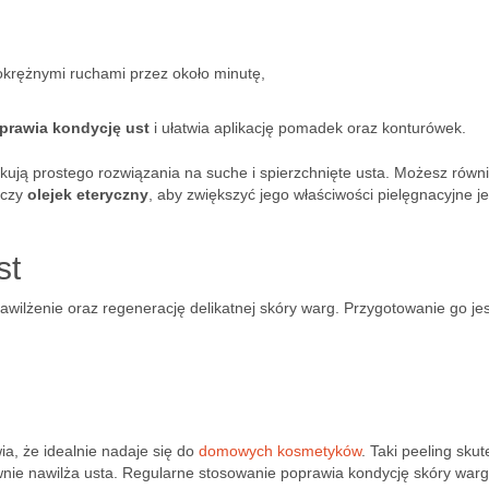
krężnymi ruchami przez około minutę,
prawia kondycję ust
i ułatwia aplikację pomadek oraz konturówek.
zukują prostego rozwiązania na suche i spierzchnięte usta. Możesz równ
czy
olejek eteryczny
, aby zwiększyć jego właściwości pielęgnacyjne j
st
wilżenie oraz regenerację delikatnej skóry warg. Przygotowanie go jes
a, że idealnie nadaje się do
domowych kosmetyków
. Taki peeling sku
wnie nawilża usta. Regularne stosowanie poprawia kondycję skóry warg