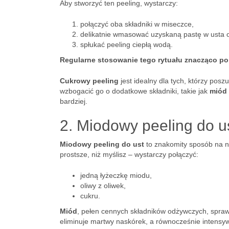
Aby stworzyć ten peeling, wystarczy:
połączyć oba składniki w miseczce,
delikatnie wmasować uzyskaną pastę w usta o
spłukać peeling ciepłą wodą.
Regularne stosowanie tego rytuału znacząco po
Cukrowy peeling
jest idealny dla tych, którzy pos
wzbogacić go o dodatkowe składniki, takie jak
miód
bardziej.
2. Miodowy peeling do u
Miodowy peeling do ust
to znakomity sposób na na
prostsze, niż myślisz – wystarczy połączyć:
jedną łyżeczkę miodu,
oliwy z oliwek,
cukru.
Miód
, pełen cennych składników odżywczych, sprawi
eliminuje martwy naskórek, a równocześnie intensy