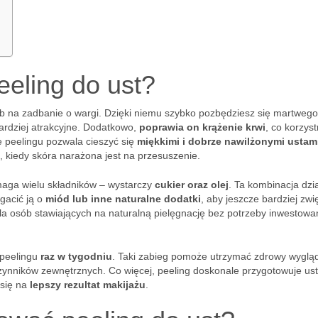
eeling do ust?
ób na zadbanie o wargi. Dzięki niemu szybko pozbędziesz się martwego
bardziej atrakcyjne. Dodatkowo,
poprawia on krążenie krwi
, co korzyst
 peelingu pozwala cieszyć się
miękkimi i dobrze nawilżonymi ustam
h, kiedy skóra narażona jest na przesuszenie.
ymaga wielu składników – wystarczy
cukier oraz olej
. Ta kombinacja dzi
gacić ją o
miód lub inne naturalne dodatki
, aby jeszcze bardziej zwi
dla osób stawiających na naturalną pielęgnację bez potrzeby inwestowa
 peelingu
raz w tygodniu
. Taki zabieg pomoże utrzymać zdrowy wygląd
zynników zewnętrznych. Co więcej, peeling doskonale przygotowuje us
 się na
lepszy rezultat makijażu
.