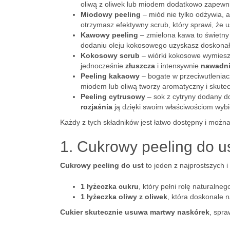
oliwą z oliwek lub miodem dodatkowo zapew
Miodowy peeling
– miód nie tylko odżywia, 
otrzymasz efektywny scrub, który sprawi, że u
Kawowy peeling
– zmielona kawa to świetn
dodaniu oleju kokosowego uzyskasz doskona
Kokosowy scrub
– wiórki kokosowe wymiesza
jednocześnie
złuszcza
i intensywnie
nawadn
Peeling kakaowy
– bogate w przeciwutleniac
miodem lub oliwą tworzy aromatyczny i skutec
Peeling cytrusowy
– sok z cytryny dodany do
rozjaśnia
ją dzięki swoim właściwościom wybi
Każdy z tych składników jest łatwo dostępny i moż
1. Cukrowy peeling do u
Cukrowy peeling do ust
to jeden z najprostszych 
1 łyżeczka cukru
, który pełni rolę naturalne
1 łyżeczka oliwy z oliwek
, która doskonale n
Cukier skutecznie usuwa martwy naskórek
, spra