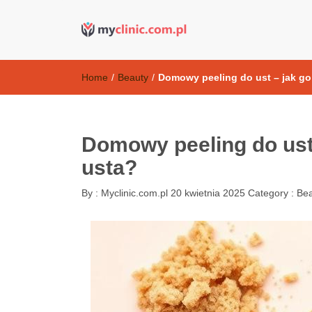
Kosmetyki ant
my clinic Kielce. naturalny krem do twarzy anti-age
Home
/
Beauty
/
Domowy peeling do ust – jak go
Domowy peeling do ust 
usta?
By :
Myclinic.com.pl
20 kwietnia 2025
Category :
Bea