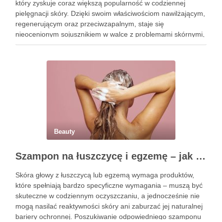
który zyskuje coraz większą popularność w codziennej
pielęgnacji skóry. Dzięki swoim właściwościom nawilżającym,
regenerującym oraz przeciwzapalnym, staje się
nieocenionym sojusznikiem w walce z problemami skórnymi,
takimi jak zmarszczki, trądzik czy podrażnienia. Jej działanie
na skórę twarzy nie tylko poprawia jej teksturę, ale …
Beauty
Szampon na łuszczycę i egzemę – jak świadomie dobierać produkty przy wrażliwej skórze głowy?
Skóra głowy z łuszczycą lub egzemą wymaga produktów,
które spełniają bardzo specyficzne wymagania – muszą być
skuteczne w codziennym oczyszczaniu, a jednocześnie nie
mogą nasilać reaktywności skóry ani zaburzać jej naturalnej
bariery ochronnej. Poszukiwanie odpowiedniego szamponu