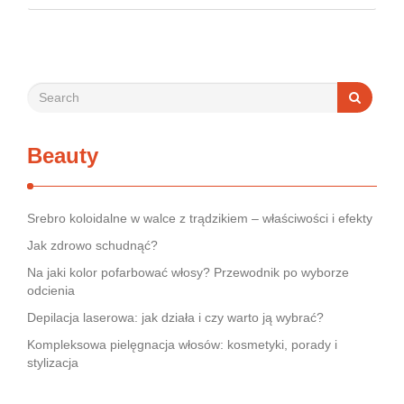
bywa dla wielu pacjentów procesem długim i frustrującym, bo
rynek jest pełen produktów deklarujących …
Beauty
Srebro koloidalne w walce z trądzikiem – właściwości i efekty
Jak zdrowo schudnąć?
Na jaki kolor pofarbować włosy? Przewodnik po wyborze
odcienia
Depilacja laserowa: jak działa i czy warto ją wybrać?
Kompleksowa pielęgnacja włosów: kosmetyki, porady i
stylizacja