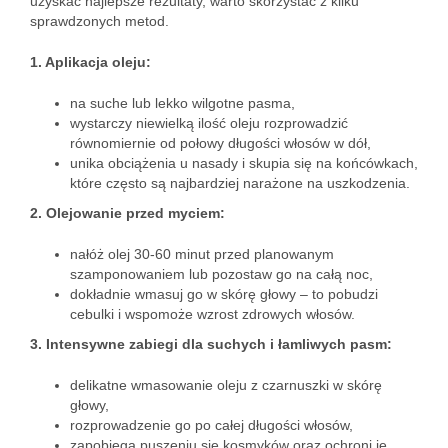
uzyskać najlepsze rezultaty, warto skorzystać z kilku
sprawdzonych metod.
1. Aplikacja oleju:
na suche lub lekko wilgotne pasma,
wystarczy niewielką ilość oleju rozprowadzić
równomiernie od połowy długości włosów w dół,
unika obciążenia u nasady i skupia się na końcówkach,
które często są najbardziej narażone na uszkodzenia.
2. Olejowanie przed myciem:
nałóż olej 30-60 minut przed planowanym
szamponowaniem lub pozostaw go na całą noc,
dokładnie wmasuj go w skórę głowy – to pobudzi
cebulki i wspomoże wzrost zdrowych włosów.
3. Intensywne zabiegi dla suchych i łamliwych pasm:
delikatne wmasowanie oleju z czarnuszki w skórę
głowy,
rozprowadzenie go po całej długości włosów,
zapobiega puszeniu się kosmyków oraz ochroni je