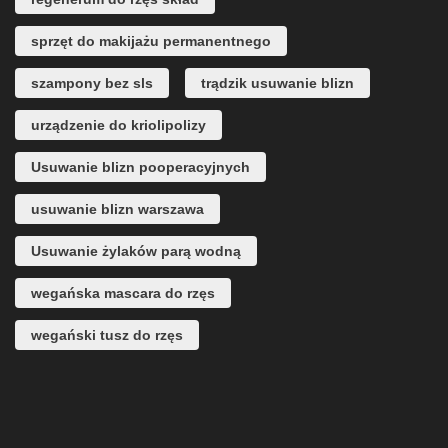
sprzęt do makijażu permanentnego
szampony bez sls
trądzik usuwanie blizn
urządzenie do kriolipolizy
Usuwanie blizn pooperacyjnych
usuwanie blizn warszawa
Usuwanie żylaków parą wodną
wegańska mascara do rzęs
wegański tusz do rzęs