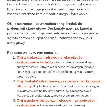
Osoby doświadczające suchości lub swędzenia głowy mogą
liczyć na znaczną ulgę po zastosowaniu tego oleju, co
znacznie zwiększa komfort codziennego użytkowania.
Olej z czarnuszki to wszechstronny środek do
pielęgnacji skóry głowy.
Doskonale nawilża, łagodzi
podrażnienia i reguluje wydzielanie sebum,
przyczyniając
się tym samym do lepszego stanu zarówno włosów, jak i
skóry głowy.
Podobne wpisy w tym temacie:
Olej z krokosza – zdrowotne właściwości i
zastosowanie w diecie
Olej z krokosza barwierskiego,
znany ze swoich licznych właściwości zdrowotnych, zyskuje
coraz większą popularność wśród osób dbających o zdrową
dietę i urodę....
Olej Tsubaki: właściwości, zastosowanie i korzyści
dla skóry
Olej Tsubaki, znany również jako olej kameliowy, to
prawdziwy skarb natury, który od wieków zachwyca swoją
wszechstronnością i skutecznością w pielęgnacji. Jego...
Olej marula w pielęgnacji włosów – właściwości i
zastosowanie
Olej marula zyskuje coraz większą