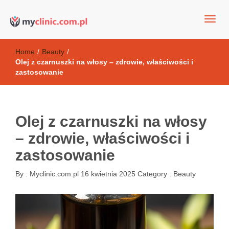
my clinic Kielce. naturalny krem do twarzy anti-age
Kosmetyki antyoksydacyjne
Home
/
Beauty
/
Olej z czarnuszki na włosy – zdrowie, właściwości i
zastosowanie
Olej z czarnuszki na włosy
– zdrowie, właściwości i
zastosowanie
By :
Myclinic.com.pl
16 kwietnia 2025
Category :
Beauty