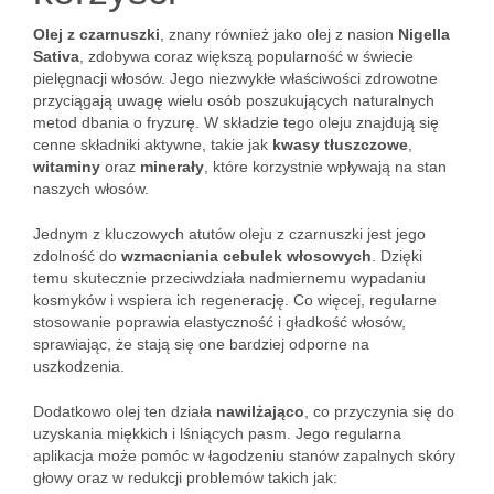
Olej z czarnuszki
, znany również jako olej z nasion
Nigella
Sativa
, zdobywa coraz większą popularność w świecie
pielęgnacji włosów. Jego niezwykłe właściwości zdrowotne
przyciągają uwagę wielu osób poszukujących naturalnych
metod dbania o fryzurę. W składzie tego oleju znajdują się
cenne składniki aktywne, takie jak
kwasy tłuszczowe
,
witaminy
oraz
minerały
, które korzystnie wpływają na stan
naszych włosów.
Jednym z kluczowych atutów oleju z czarnuszki jest jego
zdolność do
wzmacniania cebulek włosowych
. Dzięki
temu skutecznie przeciwdziała nadmiernemu wypadaniu
kosmyków i wspiera ich regenerację. Co więcej, regularne
stosowanie poprawia elastyczność i gładkość włosów,
sprawiając, że stają się one bardziej odporne na
uszkodzenia.
Dodatkowo olej ten działa
nawilżająco
, co przyczynia się do
uzyskania miękkich i lśniących pasm. Jego regularna
aplikacja może pomóc w łagodzeniu stanów zapalnych skóry
głowy oraz w redukcji problemów takich jak: