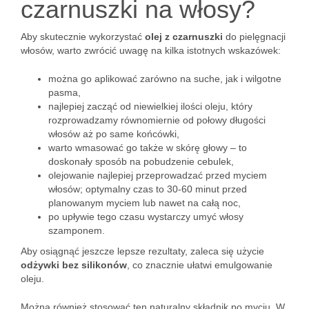
czarnuszki na włosy?
Aby skutecznie wykorzystać
olej z czarnuszki
do pielęgnacji
włosów, warto zwrócić uwagę na kilka istotnych wskazówek:
można go aplikować zarówno na suche, jak i wilgotne
pasma,
najlepiej zacząć od niewielkiej ilości oleju, który
rozprowadzamy równomiernie od połowy długości
włosów aż po same końcówki,
warto wmasować go także w skórę głowy – to
doskonały sposób na pobudzenie cebulek,
olejowanie najlepiej przeprowadzać przed myciem
włosów; optymalny czas to 30-60 minut przed
planowanym myciem lub nawet na całą noc,
po upływie tego czasu wystarczy umyć włosy
szamponem.
Aby osiągnąć jeszcze lepsze rezultaty, zaleca się użycie
odżywki bez silikonów
, co znacznie ułatwi emulgowanie
oleju.
Można również stosować ten naturalny składnik po myciu. W