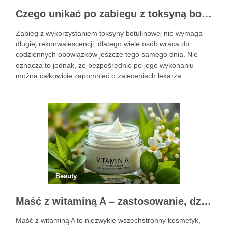
Czego unikać po zabiegu z toksyną botulinową?
Zabieg z wykorzystaniem toksyny botulinowej nie wymaga
długiej rekonwalescencji, dlatego wiele osób wraca do
codziennych obowiązków jeszcze tego samego dnia. Nie
oznacza to jednak, że bezpośrednio po jego wykonaniu
można całkowicie zapomnieć o zaleceniach lekarza.
Pierwsze godziny i dni po zabiegu mają znaczenie dla
uzyskania oczekiwanego efektu oraz prawidłowego działania
…
Beauty
Maść z witaminą A – zastosowanie, działanie i bezpieczeństwo stosowania
Maść z witaminą A to niezwykle wszechstronny kosmetyk,