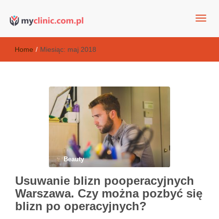
my clinic Kielce. naturalny krem do twarzy anti-age
Kosmetyki antyoksydacyjne
Home
/
Miesiąc:
maj 2018
Beauty
Usuwanie blizn pooperacyjnych
Warszawa. Czy można pozbyć się
blizn po operacyjnych?