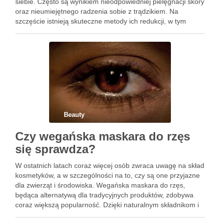
siebie. Często są wynikiem nieodpowiedniej pielęgnacji skóry
oraz nieumiejętnego radzenia sobie z trądzikiem. Na
szczęście istnieją skuteczne metody ich redukcji, w tym
laserowe usuwanie blizn, które staje się coraz bardziej
popularne. Dzięki …
Beauty
Czy wegańska maskara do rzęs
się sprawdza?
W ostatnich latach coraz więcej osób zwraca uwagę na skład
kosmetyków, a w szczególności na to, czy są one przyjazne
dla zwierząt i środowiska. Wegańska maskara do rzęs,
będąca alternatywą dla tradycyjnych produktów, zdobywa
coraz większą popularność. Dzięki naturalnym składnikom i
braku testów na zwierzętach, wprowadza nie tylko etyczne