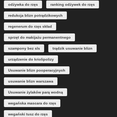
odżywka do rzęs
ranking odżywek do rzęs
redukcja blizn potrądzikowych
regenerum do rzęs skład
sprzęt do makijażu permanentnego
szampony bez sls
trądzik usuwanie blizn
urządzenie do kriolipolizy
Usuwanie blizn pooperacyjnych
usuwanie blizn warszawa
Usuwanie żylaków parą wodną
wegańska mascara do rzęs
wegański tusz do rzęs