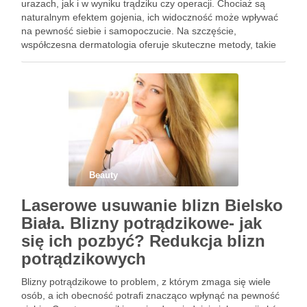
urazach, jak i w wyniku trądziku czy operacji. Chociaż są
naturalnym efektem gojenia, ich widoczność może wpływać
na pewność siebie i samopoczucie. Na szczęście,
współczesna dermatologia oferuje skuteczne metody, takie
jak mikrodermabrazja i laserowe usuwanie blizn, które mogą
znacząco poprawić wygląd …
Beauty
Laserowe usuwanie blizn Bielsko
Biała. Blizny potrądzikowe- jak
się ich pozbyć? Redukcja blizn
potrądzikowych
Blizny potrądzikowe to problem, z którym zmaga się wiele
osób, a ich obecność potrafi znacząco wpłynąć na pewność