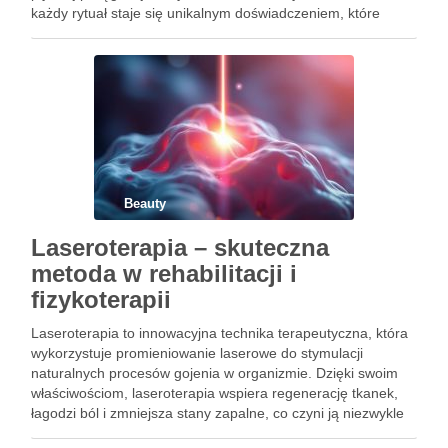
każdy rytuał staje się unikalnym doświadczeniem, które
odpowiada na konkretne potrzeby włosów. W salonach
fryzjerskich oraz w domowej pielęgnacji, rytuały te oferują
kompleksową …
Beauty
Laseroterapia – skuteczna
metoda w rehabilitacji i
fizykoterapii
Laseroterapia to innowacyjna technika terapeutyczna, która
wykorzystuje promieniowanie laserowe do stymulacji
naturalnych procesów gojenia w organizmie. Dzięki swoim
właściwościom, laseroterapia wspiera regenerację tkanek,
łagodzi ból i zmniejsza stany zapalne, co czyni ją niezwykle
skuteczną metodą w fizykoterapii. W miarę jak technologia