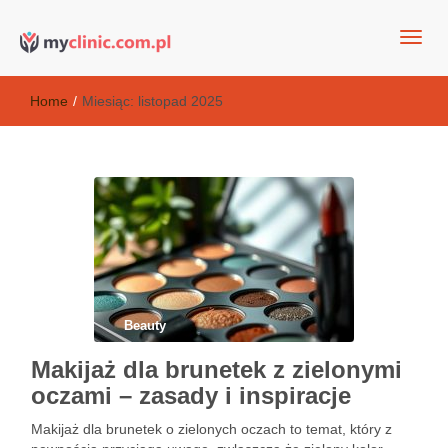
my clinic Kielce. naturalny krem do twarzy anti-age
Kosmetyki antyoksydacyjne
Home
/
Miesiąc:
listopad 2025
Beauty
Makijaż dla brunetek z zielonymi
oczami – zasady i inspiracje
Makijaż dla brunetek o zielonych oczach to temat, który z