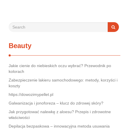
się rozwija, coraz więcej pacjentów korzysta z tej bezpiecznej
…
Beauty
Jakie cienie do niebieskich oczu wybrać? Przewodnik po
kolorach
Zabezpieczenie lakieru samochodowego: metody, korzyści i
koszty
https://dowozimypellet.pl
Galwanizacja i jonoforeza – klucz do zdrowej skóry?
Jak przygotować nalewkę z aloesu? Przepis i zdrowotne
właściwości
Depilacja bezpaskowa – innowacyjna metoda usuwania