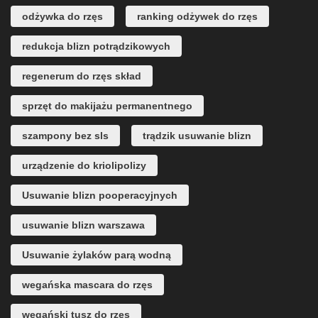
odżywka do rzęs
ranking odżywek do rzęs
redukcja blizn potrądzikowych
regenerum do rzęs skład
sprzęt do makijażu permanentnego
szampony bez sls
trądzik usuwanie blizn
urządzenie do kriolipolizy
Usuwanie blizn pooperacyjnych
usuwanie blizn warszawa
Usuwanie żylaków parą wodną
wegańska mascara do rzęs
wegański tusz do rzęs