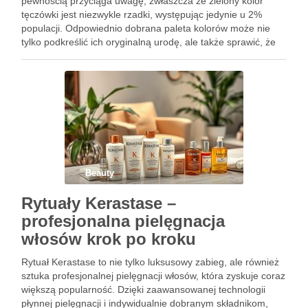
pewnością przyciąga uwagę, zwłaszcza że zielony kolor
tęczówki jest niezwykle rzadki, występując jedynie u 2%
populacji. Odpowiednio dobrana paleta kolorów może nie
tylko podkreślić ich oryginalną urodę, ale także sprawić, że
spojrzenie stanie się bardziej wyraziste i hipnotyzujące.
Wybór kosmetyków …
Beauty
Rytuały Kerastase –
profesjonalna pielęgnacja
włosów krok po kroku
Rytuał Kerastase to nie tylko luksusowy zabieg, ale również
sztuka profesjonalnej pielęgnacji włosów, która zyskuje coraz
większą popularność. Dzięki zaawansowanej technologii
płynnej pielęgnacji i indywidualnie dobranym składnikom,