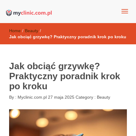
my clinic Kielce. naturalny krem do twarzy anti-age
Kosmetyki antyoksydacyjne
Home
/
Beauty
/
Jak obciąć grzywkę? Praktyczny poradnik krok po kroku
Jak obciąć grzywkę?
Praktyczny poradnik krok
po kroku
By :
Myclinic.com.pl
27 maja 2025
Category :
Beauty