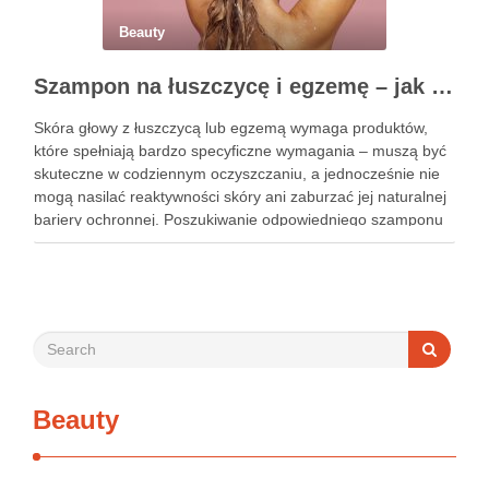
Beauty
Szampon na łuszczycę i egzemę – jak świadomie dobierać produkty przy wrażliwej skórze głowy?
Skóra głowy z łuszczycą lub egzemą wymaga produktów,
które spełniają bardzo specyficzne wymagania – muszą być
skuteczne w codziennym oczyszczaniu, a jednocześnie nie
mogą nasilać reaktywności skóry ani zaburzać jej naturalnej
bariery ochronnej. Poszukiwanie odpowiedniego szamponu
bywa dla wielu pacjentów procesem długim i frustrującym, bo
rynek jest pełen produktów deklarujących …
Beauty