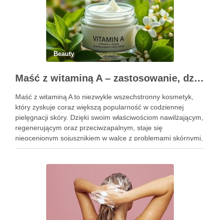
Beauty
Maść z witaminą A – zastosowanie, działanie i bezpieczeństwo stosowania
Maść z witaminą A to niezwykle wszechstronny kosmetyk,
który zyskuje coraz większą popularność w codziennej
pielęgnacji skóry. Dzięki swoim właściwościom nawilżającym,
regenerującym oraz przeciwzapalnym, staje się
nieocenionym sojusznikiem w walce z problemami skórnymi,
takimi jak zmarszczki, trądzik czy podrażnienia. Jej działanie
na skórę twarzy nie tylko poprawia jej teksturę, ale …