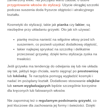
zamierzony efekt. Na początku warto zadbać o dobre
przygotowanie włosów do stylizacji
. Użycie okrągłej szczotki
podczas suszenia doda fryzurze objętości i atrakcyjnego
kształtu.
Kosmetyki do stylizacji, takie jak
pianka
czy
lakier
, są
niezbędne przy układaniu grzywki. Oto jak ich używać:
piankę można nanieść na wilgotne włosy przed ich
suszeniem, co pozwoli uzyskać dodatkową objętość,
lakier najlepiej spryskać na szczotkę i delikatnie
przeczesać grzywkę; dzięki temu stylizacja zyska na
trwałości.
Jeśli grzywka ma tendencję do odwijania się lub nie układa
się tak, jakbyś tego chciała, warto sięgnąć po
prostownicę
lub
lokówkę
. Te narzędzia pomogą wygładzić kosmyki i
nadać im pożądany kształt. Dodatkowo stosowanie
olejków
lub
serum wygładzających
będzie szczególnie korzystne
dla kręconych lub falowanych włosów.
Nie zapominaj też o
regularnym podcinaniu grzywki
, co
jest kluczowe dla zachowania jej formy i świeżości. Dzięki