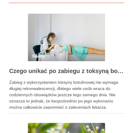
Beauty
Czego unikać po zabiegu z toksyną botulinową?
Zabieg z wykorzystaniem toksyny botulinowej nie wymaga
długiej rekonwalescencji, dlatego wiele osób wraca do
codziennych obowiązków jeszcze tego samego dnia. Nie
oznacza to jednak, że bezpośrednio po jego wykonaniu
można całkowicie zapomnieć o zaleceniach lekarza.
Pierwsze godziny i dni po zabiegu mają znaczenie dla
uzyskania oczekiwanego efektu oraz prawidłowego działania
…