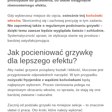
prostopadle do grzebienia, co ułatwi osiągnięcie
równomiernego efektu.
Gdy wybierzesz miejsce do cięcia,
ostrożnie tnij
końcówki
włosów
.
Skoncentruj się i zachowaj precyzję w tym zadaniu.
Nie zapominaj także o regularnym podcinaniu grzywki –
dzięki temu zawsze będzie wyglądała świeżo i schludnie.
Systematyczność sprawi, że stylizacja stanie się prostsza i
bardziej satysfakcjonująca.
Jak pocieniować grzywkę
dla lepszego efektu?
Aby nadać grzywce pożądany kształt i lekkość, kluczowe jest
przygotowanie odpowiednich narzędzi. W tym przypadku
nożyczki fryzjerskie z wąskimi końcówkami
będą
najlepszym wyborem. Proces cieniowania polega na
stopniowym skracaniu włosów, co sprawia, że stają się one
bardziej zwiewne i naturalne.
Zacznij od podziału grzywki na mniejsze sekcje – to znacznie
ułatwi ci pracę. Oto kroki, które należy wykonać: