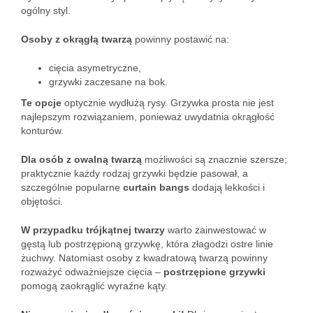
ogólny styl.
Osoby z okrągłą twarzą
powinny postawić na:
cięcia asymetryczne,
grzywki zaczesane na bok.
Te opcje
optycznie wydłużą rysy. Grzywka prosta nie jest
najlepszym rozwiązaniem, ponieważ uwydatnia okrągłość
konturów.
Dla osób z owalną twarzą
możliwości są znacznie szersze;
praktycznie każdy rodzaj grzywki będzie pasował, a
szczególnie popularne
curtain bangs
dodają lekkości i
objętości.
W przypadku trójkątnej twarzy
warto zainwestować w
gęstą lub postrzępioną grzywkę, która złagodzi ostre linie
żuchwy. Natomiast osoby z kwadratową twarzą powinny
rozważyć odważniejsze cięcia –
postrzępione grzywki
pomogą zaokrąglić wyraźne kąty.