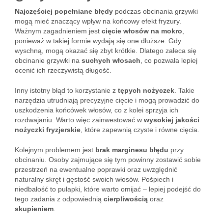
Najczęściej popełniane błędy
podczas obcinania grzywki
mogą mieć znaczący wpływ na końcowy efekt fryzury.
Ważnym zagadnieniem jest
cięcie włosów na mokro
,
ponieważ w takiej formie wydają się one dłuższe. Gdy
wyschną, mogą okazać się zbyt krótkie. Dlatego zaleca się
obcinanie grzywki na
suchych włosach
, co pozwala lepiej
ocenić ich rzeczywistą długość.
Inny istotny błąd to korzystanie z
tępych nożyczek
. Takie
narzędzia utrudniają precyzyjne cięcie i mogą prowadzić do
uszkodzenia końcówek włosów, co z kolei sprzyja ich
rozdwajaniu. Warto więc zainwestować w
wysokiej jakości
nożyczki fryzjerskie
, które zapewnią czyste i równe cięcia.
Kolejnym problemem jest
brak marginesu błędu
przy
obcinaniu. Osoby zajmujące się tym powinny zostawić sobie
przestrzeń na ewentualne poprawki oraz uwzględnić
naturalny skręt i gęstość swoich włosów. Pośpiech i
niedbałość to pułapki, które warto omijać – lepiej podejść do
tego zadania z odpowiednią
cierpliwością
oraz
skupieniem
.