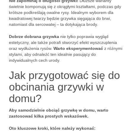
Nie zapominaj o długości grzywki!
Dłuższe warianty
świetnie komponują się z okrągłymi kształtami, podczas gdy
krótsze podkreślają owalne rysy. Idealnym wyborem dla
kwadratowej twarzy będzie grzywka sięgająca do brwi,
natomiast dla sercowatej – ta dotykająca brody.
Dobrze dobrana grzywka
nie tylko poprawia wygląd
estetyczny, ale także potrafi stworzyć efekt wyszczuplenia
oraz wydłużenia rysów.
Warto eksperymentować
z różnymi
stylami, aby odnaleźć ten idealnie pasujący do
indywidualnych cech urody.
Jak przygotować się do
obcinania grzywki w
domu?
Aby samodzielnie obciąć grzywkę w domu, warto
zastosować kilka prostych wskazówek.
Oto kluczowe kroki, które należy wykonać: