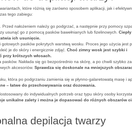
ariantach, które różnią się zarówno sposobem aplikacji, jak i efektywn
zas tego zabiegu:
a. Przed nałożeniem należy go podgrzać, a następnie przy pomocy szpa
rczy usunąć go z pomocą pasków bawełnianych lub fizelinowych.
Ciepł
atwia ich usunięcie.
 gotowych pasków pokrytych warstwą wosku. Proces jego użycia jest p
eić je do skóry i energicznie zdjąć.
Choć zimny wosk jest szybki i
 przy krótszych włosach.
ia pasków. Nakłada się go bezpośrednio na skórę, a po chwili szybko za
kowych akcesoriów.
Sprawdza się doskonale na mniejszych obszara
ku, która po podgrzaniu zamienia się w płynno-galaretowatą masę i ap
zne – łatwe do przechowywania oraz dozowania.
ostosowany do indywidualnych potrzeb oraz typu skóry osoby korzysta
e unikalne zalety i można je dopasować do różnych obszarów ci
nalna depilacja twarzy