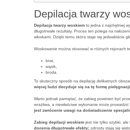
Depilacja twarzy wos
Depilacja twarzy woskiem
to jedna z najchętniej 
długotrwałe rezultaty. Proces ten polega na nałoże
włoskami. Dzięki temu skóra staje się jedwabiście gł
Woskowanie można stosować w różnych rejonach twar
brwi,
wąsik,
broda.
To skuteczny sposób na depilację delikatnych obszar
więcej ludzi decyduje się na tę formę pielęgnacji
Warto jednak pamiętać, że zabieg powinien być pr
wrażliwa, a niewłaściwe wykonanie może prowadzić
jest zwrócenie uwagi na doświadczenie specjalis
Zabieg depilacji woskiem
jest nie tylko szybki, al
docenia długotrwałe efekty;
odrosty stają się wid