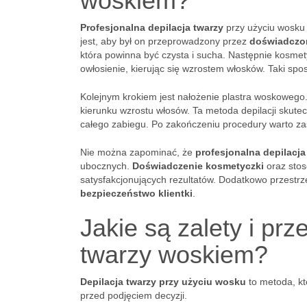
woskiem?
Profesjonalna depilacja twarzy
przy użyciu wosku
jest, aby był on przeprowadzony przez
doświadczo
która powinna być czysta i sucha. Następnie kosmet
owłosienie, kierując się wzrostem włosków. Taki spo
Kolejnym krokiem jest nałożenie plastra woskowego.
kierunku wzrostu włosów. Ta metoda depilacji skute
całego zabiegu. Po zakończeniu procedury warto z
Nie można zapominać, że
profesjonalna depilacja
ubocznych.
Doświadczenie kosmetyczki
oraz sto
satysfakcjonujących rezultatów. Dodatkowo przestr
bezpieczeństwo klientki
.
Jakie są zalety i pr
twarzy woskiem?
Depilacja twarzy przy użyciu wosku
to metoda, kt
przed podjęciem decyzji.