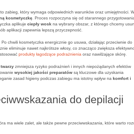
 to zabieg, który wymaga odpowiednich warunków oraz umiejętności. 
ną kosmetyczkę
. Proces rozpoczyna się od starannego przygotowania
yczka aplikuje
ciepły wosk
na wybrany obszar, z którego chcemy usu
sób aplikacji zapewnia lepszą przyczepność.
 Po chwili kosmetyczka energicznie go usuwa, działając przeciwnie do
cznie eliminuje nawet najkrótsze włosy, co znacząco zwiększa efektywn
astosować
produkty łagodzące podrażnienia
oraz nawilżające skórę.
 twarzy
zmniejsza ryzyko podrażnień i innych niepożądanych efektów
sowanie
wysokiej jakości preparatów
są kluczowe dla uzyskania
zeganie zasad higieny podczas zabiegu ma istotny wpływ na
komfort i
zeciwwskazania do depilacji
óra ma wiele zalet, ale także pewne przeciwwskazania, które warto ro