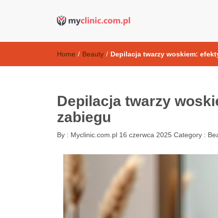
Kosmetyki ant
my clinic Kielce. naturalny krem do twarzy anti-age
Home
/
Beauty
/
Depilacja twarzy woskiem: efekty
Depilacja twarzy woskie
zabiegu
By :
Myclinic.com.pl
16 czerwca 2025
Category :
Be