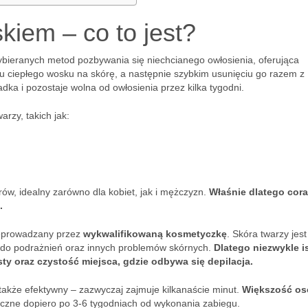
kiem – co to jest?
wybieranych metod pozbywania się niechcianego owłosienia, oferująca
niu ciepłego wosku na skórę, a następnie szybkim usunięciu go razem z
adka i pozostaje wolna od owłosienia przez kilka tygodni.
zy, takich jak:
ów, idealny zarówno dla kobiet, jak i mężczyzn.
Właśnie dlatego cora
.
zeprowadzany przez
wykwalifikowaną kosmetyczkę
. Skóra twarzy jes
 do podrażnień oraz innych problemów skórnych.
Dlatego niezwykle i
ty oraz czystość miejsca, gdzie odbywa się depilacja.
e także efektywny – zazwyczaj zajmuje kilkanaście minut.
Większość os
oczne dopiero po 3-6 tygodniach od wykonania zabiegu.