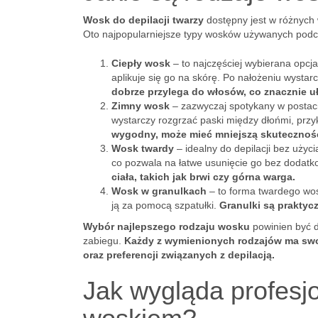
Wosk do depilacji twarzy
dostępny jest w różnych w
Oto najpopularniejsze typy wosków używanych podc
Ciepły wosk
– to najczęściej wybierana opcj
aplikuje się go na skórę. Po nałożeniu wysta
dobrze przylega do włosów, co znacznie uł
Zimny wosk
– zazwyczaj spotykany w postaci
wystarczy rozgrzać paski między dłońmi, przykl
wygodny, może mieć mniejszą skuteczność
Wosk twardy
– idealny do depilacji bez użyc
co pozwala na łatwe usunięcie go bez dodat
ciała, takich jak brwi czy górna warga.
Wosk w granulkach
– to forma twardego wos
ją za pomocą szpatułki.
Granulki są praktyc
Wybór najlepszego rodzaju wosku
powinien być d
zabiegu.
Każdy z wymienionych rodzajów ma swoj
oraz preferencji związanych z depilacją.
Jak wygląda profesjo