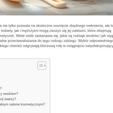
a nie tylko pozwala na skuteczne usunięcie zbędnego owłosienia, ale t
kobiety, jak i mężczyźni mogą cieszyć się jej zaletami, które obejmują
metyczek. Wiele osób zastanawia się, jakie są rodzaje wosków i jak wy
tencjalne przeciwwskazania do tego rodzaju zabiegu. Wybór odpowiednieg
biegu również odgrywają kluczową rolę w osiągnięciu satysfakcjonując
?
rzy woskiem?
cji twarzy?
nalnym salonie kosmetycznym?