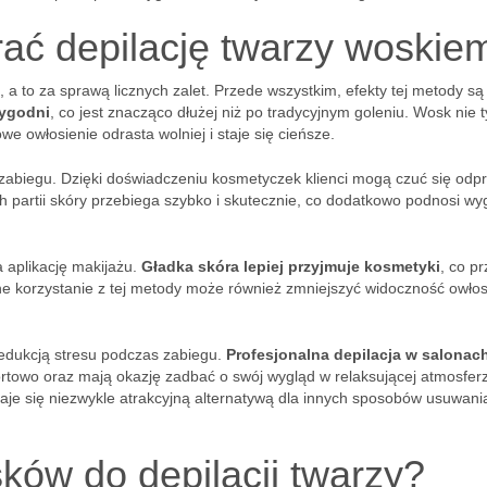
ać depilację twarzy woskie
 a to za sprawą licznych zalet. Przede wszystkim, efekty tej metody są
tygodni
, co jest znacząco dłużej niż po tradycyjnym goleniu. Wosk nie t
we owłosienie odrasta wolniej i staje się cieńsze.
 zabiegu. Dzięki doświadczeniu kosmetyczek klienci mogą czuć się odpr
h partii skóry przebiega szybko i skutecznie, co dodatkowo podnosi w
 aplikację makijażu.
Gładka skóra lepiej przyjmuje kosmetyki
, co p
rne korzystanie z tej metody może również zmniejszyć widoczność owłos
edukcją stresu podczas zabiegu.
Profesjonalna depilacja w salonac
fortowo oraz mają okazję zadbać o swój wygląd w relaksującej atmosfer
taje się niezwykle atrakcyjną alternatywą dla innych sposobów usuwani
ków do depilacji twarzy?