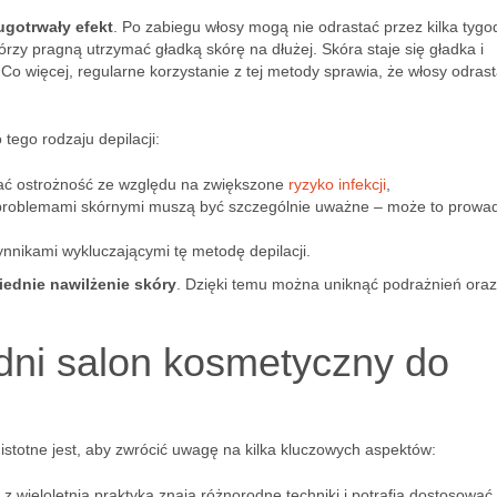
ugotrwały efekt
. Po zabiegu włosy mogą nie odrastać przez kilka tygod
órzy pragną utrzymać gładką skórę na dłużej. Skóra staje się gładka i
o więcej, regularne korzystanie z tej metody sprawia, że włosy odrast
tego rodzaju depilacji:
ać ostrożność ze względu na zwiększone
ryzyko infekcji
,
i problemami skórnymi muszą być szczególnie uważne – może to prowad
ynnikami wykluczającymi tę metodę depilacji.
ednie nawilżenie skóry
. Dzięki temu można uniknąć podrażnień oraz
dni salon kosmetyczny do
 istotne jest, aby zwrócić uwagę na kilka kluczowych aspektów:
z wieloletnią praktyką znają różnorodne techniki i potrafią dostosować