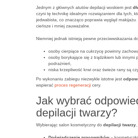
Jednym z głównych atutów depilacji woskiem jest
dł
czyni tę technikę idealnym rozwiązaniem dla tych, kt
jedwabista, co znacząco poprawia wygląd makijażu. C
cieńsze i mniej zauważalne.
Niemniej jednak istnieją pewne przeciwwskazania do 
osoby cierpiące na cukrzycę powinny zachow
osoby borykające się z trądzikiem lub innym
podrażnień,
niska krzepliwość krwi oraz świeże rany są cz
Po wykonaniu zabiegu niezwykle istotne jest
odpowi
wspierać
proces regeneracji
cery.
Jak wybrać odpowie
depilacji twarzy?
Wybierając salon kosmetyczny do
depilacji twarzy
,
Doświadczenie pracowników
– kosmetyczki 