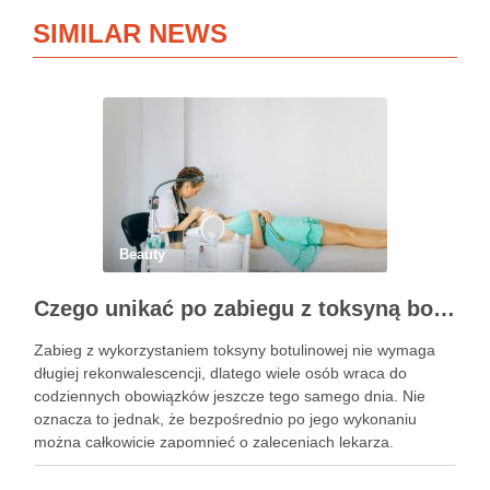
SIMILAR NEWS
Beauty
Czego unikać po zabiegu z toksyną botulinową?
Zabieg z wykorzystaniem toksyny botulinowej nie wymaga
długiej rekonwalescencji, dlatego wiele osób wraca do
codziennych obowiązków jeszcze tego samego dnia. Nie
oznacza to jednak, że bezpośrednio po jego wykonaniu
można całkowicie zapomnieć o zaleceniach lekarza.
Pierwsze godziny i dni po zabiegu mają znaczenie dla
uzyskania oczekiwanego efektu oraz prawidłowego działania