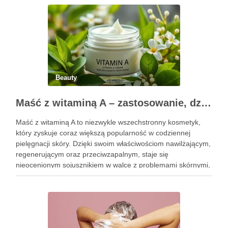
…
Beauty
Maść z witaminą A – zastosowanie, działanie i bezpieczeństwo stosowania
Maść z witaminą A to niezwykle wszechstronny kosmetyk,
który zyskuje coraz większą popularność w codziennej
pielęgnacji skóry. Dzięki swoim właściwościom nawilżającym,
regenerującym oraz przeciwzapalnym, staje się
nieocenionym sojusznikiem w walce z problemami skórnymi,
takimi jak zmarszczki, trądzik czy podrażnienia. Jej działanie
na skórę twarzy nie tylko poprawia jej teksturę, ale …