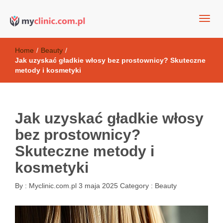
my clinic Kielce. naturalny krem do twarzy anti-age
Kosmetyki antyoksydacyjne
Home
/
Beauty
/
Jak uzyskać gładkie włosy bez prostownicy? Skuteczne
metody i kosmetyki
Jak uzyskać gładkie włosy
bez prostownicy?
Skuteczne metody i
kosmetyki
By :
Myclinic.com.pl
3 maja 2025
Category :
Beauty