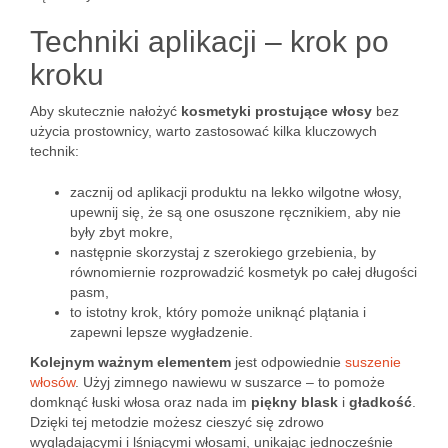
Techniki aplikacji – krok po
kroku
Aby skutecznie nałożyć
kosmetyki prostujące włosy
bez
użycia prostownicy, warto zastosować kilka kluczowych
technik:
zacznij od aplikacji produktu na lekko wilgotne włosy,
upewnij się, że są one osuszone ręcznikiem, aby nie
były zbyt mokre,
następnie skorzystaj z szerokiego grzebienia, by
równomiernie rozprowadzić kosmetyk po całej długości
pasm,
to istotny krok, który pomoże uniknąć plątania i
zapewni lepsze wygładzenie.
Kolejnym ważnym elementem
jest odpowiednie
suszenie
włosów
. Użyj zimnego nawiewu w suszarce – to pomoże
domknąć łuski włosa oraz nada im
piękny blask
i
gładkość
.
Dzięki tej metodzie możesz cieszyć się zdrowo
wyglądającymi i lśniącymi włosami, unikając jednocześnie