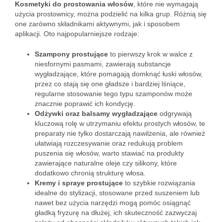
Kosmetyki do prostowania włosów
, które nie wymagają
użycia prostownicy, można podzielić na kilka grup. Różnią się
one zarówno składnikami aktywnymi, jak i sposobem
aplikacji. Oto najpopularniejsze rodzaje:
Szampony prostujące
to pierwszy krok w walce z
niesfornymi pasmami, zawierają substancje
wygładzające, które pomagają domknąć łuski włosów,
przez co stają się one gładsze i bardziej lśniące,
regularne stosowanie tego typu szamponów może
znacznie poprawić ich kondycję.
Odżywki oraz balsamy wygładzające
odgrywają
kluczową rolę w utrzymaniu efektu prostych włosów, te
preparaty nie tylko dostarczają nawilżenia, ale również
ułatwiają rozczesywanie oraz redukują problem
puszenia się włosów, warto stawiać na produkty
zawierające naturalne oleje czy silikony, które
dodatkowo chronią strukturę włosa.
Kremy i spraye prostujące
to szybkie rozwiązania
idealne do stylizacji, stosowane przed suszeniem lub
nawet bez użycia narzędzi mogą pomóc osiągnąć
gładką fryzurę na dłużej, ich skuteczność zazwyczaj