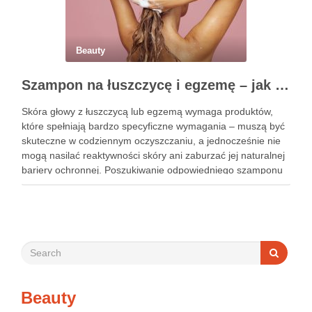
Beauty
Szampon na łuszczycę i egzemę – jak świadomie dobierać produkty przy wrażliwej skórze głowy?
Skóra głowy z łuszczycą lub egzemą wymaga produktów,
które spełniają bardzo specyficzne wymagania – muszą być
skuteczne w codziennym oczyszczaniu, a jednocześnie nie
mogą nasilać reaktywności skóry ani zaburzać jej naturalnej
bariery ochronnej. Poszukiwanie odpowiedniego szamponu
bywa dla wielu pacjentów procesem długim i frustrującym, bo
rynek jest pełen produktów deklarujących …
Beauty