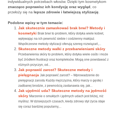
indywidualnych potrzebach włosów. Dzięki tym kosmetykom
znacząco poprawisz ich kondycję oraz wygląd
, co
przełoży się na
lepsze zdrowie i łatwiejszą stylizację
.
Podobne wpisy w tym temacie:
Jak skutecznie zamaskować brak brwi? Metody i
kosmetyki
Brak brwi to problem, który dotyka wiele kobiet,
wpływając na ich pewność siebie i codzienny makijaż.
Współczesne metody stylizacji oferują szereg rozwiązań,...
Skuteczne metody walki z przebarwieniami skóry
Przebarwienia skóry to problem, który dotyka wiele osób i może
być źródłem frustracji oraz kompleksów. Mogą one powstawać z
różnych przyczyn, od...
Jak poprawić zarost? Skuteczne metody i
pielęgnacja
Jak poprawić zarost? – Wprowadzenie do
pielęgnacji zarostu Każdy mężczyzna, który marzy o gęstej i
zadbanej brodzie, z pewnością zastanawia się, jak...
Jak ujędrnić uda? Skuteczne metody na jędrność
skóry
Marzenie o smukłych i jędrnych udach jest bliżej, niż
myślisz. W dzisiejszych czasach, kiedy zdrowy styl życia staje
się coraz bardziej popularny,...