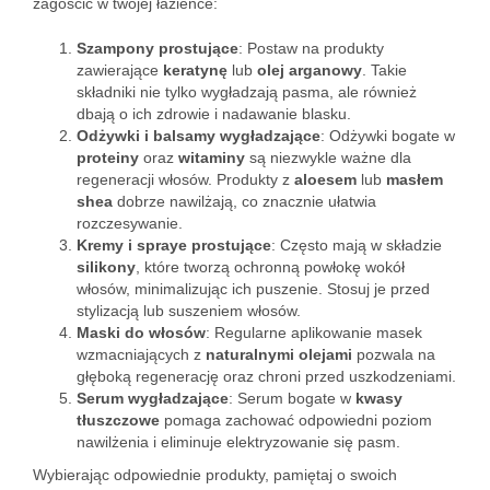
zagościć w twojej łazience:
Szampony prostujące
: Postaw na produkty
zawierające
keratynę
lub
olej arganowy
. Takie
składniki nie tylko wygładzają pasma, ale również
dbają o ich zdrowie i nadawanie blasku.
Odżywki i balsamy wygładzające
: Odżywki bogate w
proteiny
oraz
witaminy
są niezwykle ważne dla
regeneracji włosów. Produkty z
aloesem
lub
masłem
shea
dobrze nawilżają, co znacznie ułatwia
rozczesywanie.
Kremy i spraye prostujące
: Często mają w składzie
silikony
, które tworzą ochronną powłokę wokół
włosów, minimalizując ich puszenie. Stosuj je przed
stylizacją lub suszeniem włosów.
Maski do włosów
: Regularne aplikowanie masek
wzmacniających z
naturalnymi olejami
pozwala na
głęboką regenerację oraz chroni przed uszkodzeniami.
Serum wygładzające
: Serum bogate w
kwasy
tłuszczowe
pomaga zachować odpowiedni poziom
nawilżenia i eliminuje elektryzowanie się pasm.
Wybierając odpowiednie produkty, pamiętaj o swoich