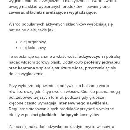
wygładzeniu oraz zwiększeniu elastyczności. Warto zwrócić
uwagę na skład wybieranych produktów – powinny one
zawierać składniki
nawilżające
i
wygładzające
.
Wśród popularnych aktywnych składników wyróżniają się
naturalne oleje, takie jak:
olej arganowy,
olej kokosowy.
Te substancje są znane z właściwości
odżywczych
i potrafią
nadać włosom zdrowy blask. Dodatkowo
proteiny jedwabiu
oraz
keratyna
wspierają strukturę włosa, przyczyniając się
do ich wygładzenia.
Przy wyborze odpowiedniej odżywki lub balsamu warto
również uwzględnić typ swoich włosów. Cienkie pasma mogą
potrzebować lżejszych formuł, podczas gdy grubsze i
kręcone często wymagają
intensywnego nawilżenia
.
Regularne stosowanie tych produktów przynosi wymierne
efekty w postaci
gładkich
i
lśniących
kosmyków.
Zaleca się nakładać odżywkę po każdym myciu włosów, a