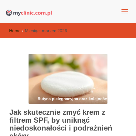
my clinic Kielce. naturalny krem do twarzy anti-age
Kosmetyki antyoksydacyjne
Home
/
Miesiąc:
marzec 2026
Rutyna pielęgnacyjna oraz kolejność
Jak skutecznie zmyć krem z
filtrem SPF, by uniknąć
niedoskonałości i podrażnień
skóry