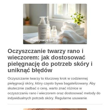
i mniej wrażliwa. Zrozumienie, jakie substancje …
Pielęgnacja skóry
Oczyszczanie twarzy rano i
wieczorem: jak dostosować
pielęgnację do potrzeb skóry i
uniknąć błędów
Oczyszczanie twarzy to kluczowy krok w codziennej
pielęgnacji skóry, który często bywa bagatelizowany. Aby
skutecznie zadbać o cerę, warto znać różnice w
oczyszczaniu rano i wieczorem oraz dostosować metody do
indywidualnych potrzeb skóry. Regularne usuwanie
zanieczyszczeń i nadmiaru sebum przyczynia się do
zdrowego wyglądu, a unikanie typowych błędów może