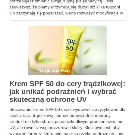
potrzebujesz zmienić swoją rutynę pielęgnacyjną. Jeśli
zauważysz, że plamy utrzymują się dłużej niż kilka tygodni
lub zaczynają się pogarszać, warto rozważyć modyfikacje w
pielęgnacji. Kluczem jest rozpoznanie, kiedy skóra
regeneruje się prawidłowo, …
Pielęgnacja skóry
Krem SPF 50 do cery trądzikowej:
jak unikać podrażnień i wybrać
skuteczną ochronę UV
Stosowanie kremu SPF 50 może wydawać się ryzykowne dla
osób z cerą trądzikową, jednak odpowiednio dobrany
produkt nie tylko chroni przed szkodliwym promieniowaniem
UV, ale również wspiera zdrowie skóry. Kluczowe jest, aby
wybierać formuły, które minimalizują ryzyko podrażnień i nie