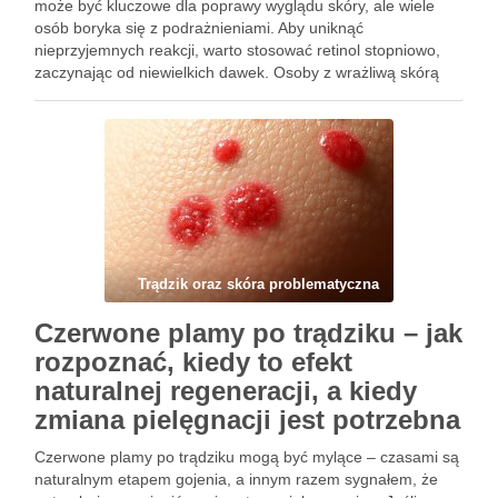
może być kluczowe dla poprawy wyglądu skóry, ale wiele
osób boryka się z podrażnieniami. Aby uniknąć
nieprzyjemnych reakcji, warto stosować retinol stopniowo,
zaczynając od niewielkich dawek. Osoby z wrażliwą skórą
powinny szczególnie uważać na to, jak wprowadzają ten
składnik, aby maksymalizować korzyści bez …
Trądzik oraz skóra problematyczna
Czerwone plamy po trądziku – jak
rozpoznać, kiedy to efekt
naturalnej regeneracji, a kiedy
zmiana pielęgnacji jest potrzebna
Czerwone plamy po trądziku mogą być mylące – czasami są
naturalnym etapem gojenia, a innym razem sygnałem, że