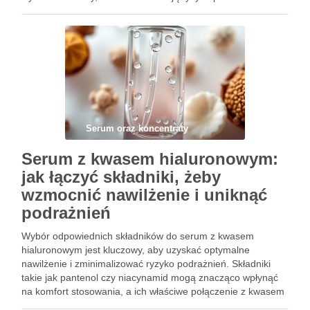
zapychają porów. Warto zwrócić uwagę na składniki aktywne
oraz techniki …
Serum oraz koncentraty
Serum z kwasem hialuronowym:
jak łączyć składniki, żeby
wzmocnić nawilżenie i uniknąć
podrażnień
Wybór odpowiednich składników do serum z kwasem
hialuronowym jest kluczowy, aby uzyskać optymalne
nawilżenie i zminimalizować ryzyko podrażnień. Składniki
takie jak pantenol czy niacynamid mogą znacząco wpłynąć
na komfort stosowania, a ich właściwe połączenie z kwasem
hialuronowym sprawi, że skóra stanie się bardziej nawilżona