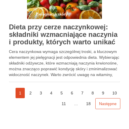
Pielęgnacja skóry
Dieta przy cerze naczynkowej:
składniki wzmacniające naczynia
i produkty, których warto unikać
Cera naczynkowa wymaga szczególnej troski, a kluczowym
elementem jej pielęgnacji jest odpowiednia dieta. Wybierając
składniki odżywcze, które wzmacniają naczynia krwionośne,
można znacząco poprawić kondycję skóry i zminimalizować
widoczność naczynek. Warto zwrócić uwagę na witaminy,
takie jak C, E i K, a także na kwasy tłuszczowe omega i
minerały, które wspierają …
1
2
3
4
5
6
7
8
9
10
11
…
18
Następne