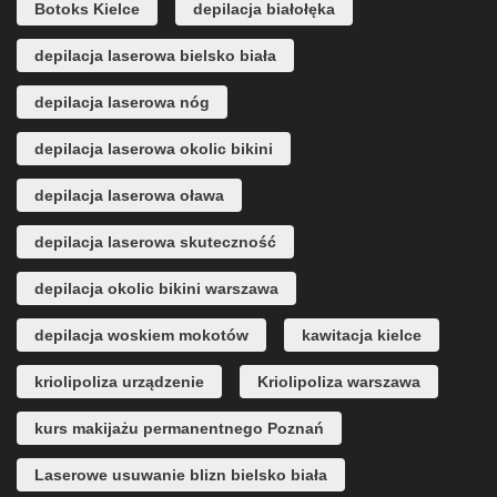
Botoks Kielce
depilacja białołęka
depilacja laserowa bielsko biała
depilacja laserowa nóg
depilacja laserowa okolic bikini
depilacja laserowa oława
depilacja laserowa skuteczność
depilacja okolic bikini warszawa
depilacja woskiem mokotów
kawitacja kielce
kriolipoliza urządzenie
Kriolipoliza warszawa
kurs makijażu permanentnego Poznań
Laserowe usuwanie blizn bielsko biała