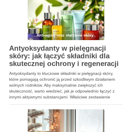
Anti-aging oraz starzenie skóry
Antyoksydanty w pielęgnacji
skóry: jak łączyć składniki dla
skutecznej ochrony i regeneracji
Antyoksydanty to kluczowe składniki w pielęgnacji skóry,
które pomagają ochronić ją przed szkodliwym działaniem
wolnych rodników. Aby maksymalnie zwiększyć ich
skuteczność, warto wiedzieć, jak je odpowiednio łączyć z
innymi aktywnymi substancjami. Właściwe zestawienie
antyoksydantów nie tylko wspiera regenerację, ale również
wzmacnia ochronę przed stresem oksydacyjnym. W
dzisiejszej pielęgnacji, zrozumienie synergii …