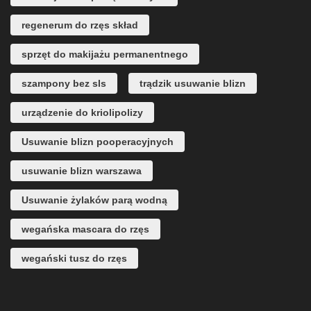
regenerum do rzęs skład
sprzęt do makijażu permanentnego
szampony bez sls
trądzik usuwanie blizn
urządzenie do kriolipolizy
Usuwanie blizn pooperacyjnych
usuwanie blizn warszawa
Usuwanie żylaków parą wodną
wegańska mascara do rzęs
wegański tusz do rzęs