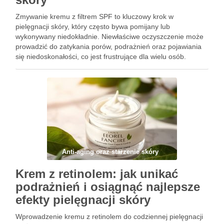
Zmywanie kremu z filtrem SPF to kluczowy krok w
pielęgnacji skóry, który często bywa pomijany lub
wykonywany niedokładnie. Niewłaściwe oczyszczenie może
prowadzić do zatykania porów, podrażnień oraz pojawiania
się niedoskonałości, co jest frustrujące dla wielu osób.
Dlatego tak ważne jest, aby znać skuteczne metody
usuwania filtrów przeciwsłonecznych, które ochronią skórę
…
Anti-aging oraz starzenie skóry
Krem z retinolem: jak unikać
podrażnień i osiągnąć najlepsze
efekty pielęgnacji skóry
Wprowadzenie kremu z retinolem do codziennej pielęgnacji