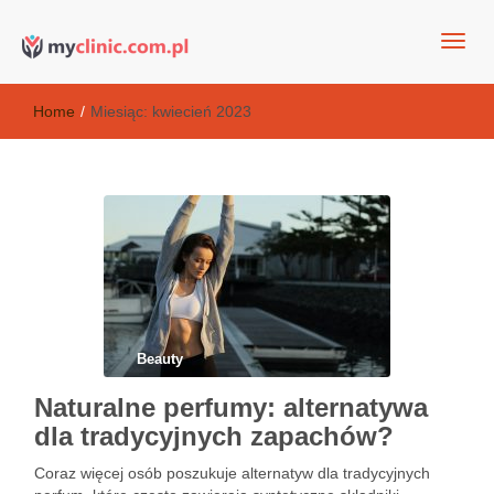
my clinic Kielce. naturalny krem do twarzy anti-age
Kosmetyki antyoksydacyjne
Home
/
Miesiąc:
kwiecień 2023
Beauty
Naturalne perfumy: alternatywa
dla tradycyjnych zapachów?
Coraz więcej osób poszukuje alternatyw dla tradycyjnych