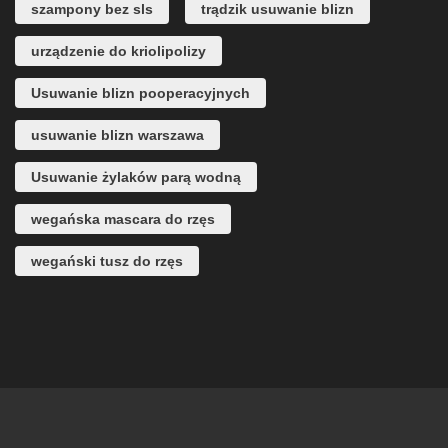
szampony bez sls
trądzik usuwanie blizn
urządzenie do kriolipolizy
Usuwanie blizn pooperacyjnych
usuwanie blizn warszawa
Usuwanie żylaków parą wodną
wegańska mascara do rzęs
wegański tusz do rzęs