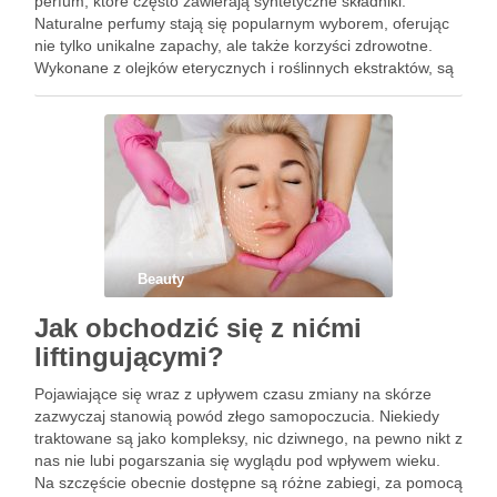
perfum, które często zawierają syntetyczne składniki.
Naturalne perfumy stają się popularnym wyborem, oferując
nie tylko unikalne zapachy, ale także korzyści zdrowotne.
Wykonane z olejków eterycznych i roślinnych ekstraktów, są
przyjazne dla skóry oraz środowiska. Warto zatem przyjrzeć
się, czym właściwie są naturalne perfumy, …
Beauty
Jak obchodzić się z nićmi
liftingującymi?
Pojawiające się wraz z upływem czasu zmiany na skórze
zazwyczaj stanowią powód złego samopoczucia. Niekiedy
traktowane są jako kompleksy, nic dziwnego, na pewno nikt z
nas nie lubi pogarszania się wyglądu pod wpływem wieku.
Na szczęście obecnie dostępne są różne zabiegi, za pomocą