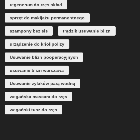
regenerum do rzęs skład
sprzęt do makijażu permanentnego
szampony bez sls
trądzik usuwanie blizn
urządzenie do kriolipolizy
Usuwanie blizn pooperacyjnych
usuwanie blizn warszawa
Usuwanie żylaków parą wodną
wegańska mascara do rzęs
wegański tusz do rzęs