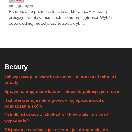
pielęgnacyjne
Przedłużanie paznokci to sztuka, która łączy ze sobą
precyzję, kreatywność i techniczne umiejętności. Wybór
odpowiedniej metody, czy to żel, akryl, …
Beauty
Jak wyszczuplić twarz bronzerem – skuteczne techniki i
porady
Spraye na objętość włosów – klucz do pełniejszych fryzur
Radiofrekwencja mikroigłowa – najlepsza metoda
odmładzania skóry
Cebulki włosowe – jak dbać o ich zdrowie i uniknąć
wypadania?
Olejowanie włosów – jak często i jak dobrać olej do