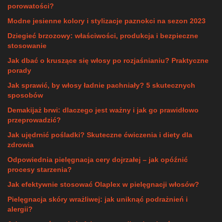
porowatości?
Modne jesienne kolory i stylizacje paznokci na sezon 2023
Dziegieć brzozowy: właściwości, produkcja i bezpieczne
stosowanie
Jak dbać o kruszące się włosy po rozjaśnianiu? Praktyczne
porady
Jak sprawić, by włosy ładnie pachniały? 5 skutecznych
sposobów
Demakijaż brwi: dlaczego jest ważny i jak go prawidłowo
przeprowadzić?
Jak ujędrnić pośladki? Skuteczne ćwiczenia i diety dla
zdrowia
Odpowiednia pielęgnacja cery dojrzałej – jak opóźnić
procesy starzenia?
Jak efektywnie stosować Olaplex w pielęgnacji włosów?
Pielęgnacja skóry wrażliwej: jak uniknąć podrażnień i
alergii?