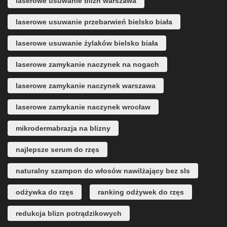
laserowe usuwanie blizn warszawa
laserowe usuwanie przebarwień bielsko biała
laserowe usuwanie żylaków bielsko biała
laserowe zamykanie naczynek na nogach
laserowe zamykanie naczynek warszawa
laserowe zamykanie naczynek wrocław
mikrodermabrazja na blizny
najlepsze serum do rzęs
naturalny szampon do włosów nawilżający bez sls
odżywka do rzęs
ranking odżywek do rzęs
redukcja blizn potrądzikowych