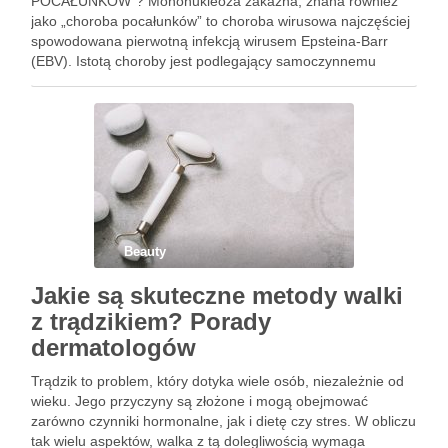
POCAŁUNKÓW”? Mononukleoza zakaźna, znana również
jako „choroba pocałunków” to choroba wirusowa najczęściej
spowodowana pierwotną infekcją wirusem Epsteina-Barr
(EBV). Istotą choroby jest podlegający samoczynnemu
zahamowaniu proces limfoproliferacyjny. Do zakażenia
dochodzi drogą kropelkową, a okres wylęgania wynosi 30-50
dni. EBV może utrzymywać się w ślinie chorego do …
Beauty
Jakie są skuteczne metody walki
z trądzikiem? Porady
dermatologów
Trądzik to problem, który dotyka wiele osób, niezależnie od
wieku. Jego przyczyny są złożone i mogą obejmować
zarówno czynniki hormonalne, jak i dietę czy stres. W obliczu
tak wielu aspektów, walka z tą dolegliwością wymaga