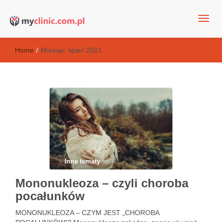
my clinic Kielce. naturalny krem do twarzy anti-age
Kosmetyki antyoksydacyjne
Home
/
Miesiąc:
lipiec 2021
Inne tematy
Mononukleoza – czyli choroba
pocałunków
MONONUKLEOZA – CZYM JEST „CHOROBA