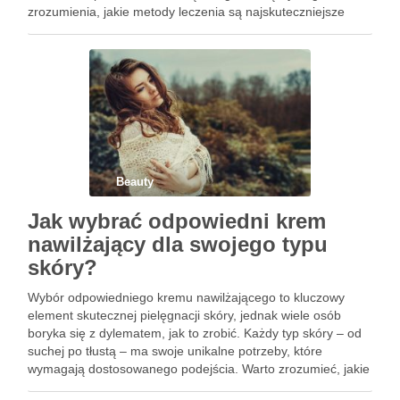
zrozumienia, jakie metody leczenia są najskuteczniejsze
oraz jak odpowiednio pielęgnować skórę. Również dieta i
naturalne …
Beauty
Jak wybrać odpowiedni krem
nawilżający dla swojego typu
skóry?
Wybór odpowiedniego kremu nawilżającego to kluczowy
element skutecznej pielęgnacji skóry, jednak wiele osób
boryka się z dylematem, jak to zrobić. Każdy typ skóry – od
suchej po tłustą – ma swoje unikalne potrzeby, które
wymagają dostosowanego podejścia. Warto zrozumieć, jakie
składniki będą najlepiej działać na naszą skórę oraz jakie są