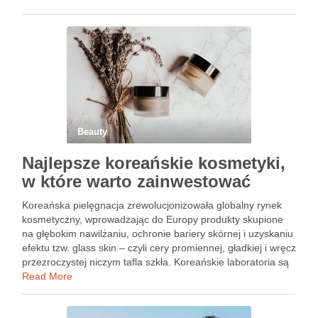
rynek jest pełen produktów deklarujących …
Beauty
Najlepsze koreańskie kosmetyki,
w które warto zainwestować
Koreańska pielęgnacja zrewolucjonizowała globalny rynek
kosmetyczny, wprowadzając do Europy produkty skupione
na głębokim nawilżaniu, ochronie bariery skórnej i uzyskaniu
efektu tzw. glass skin – czyli cery promiennej, gładkiej i wręcz
przezroczystej niczym tafla szkła. Koreańskie laboratoria są
najlepsze w tworzeniu innowacyjnych tekstur i
Read More
wykorzystywaniu nietuzinkowych składników naturalnych.
Esencje z filtratem …