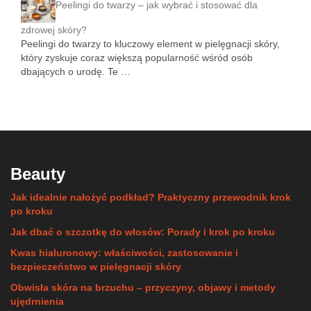
Peelingi do twarzy – jak wybrać i stosować dla
zdrowej skóry?
Peelingi do twarzy to kluczowy element w pielęgnacji skóry,
który zyskuje coraz większą popularność wśród osób
dbających o urodę. Te …
Beauty
Jak idealnie nałożyć podkład? Praktyczny przewodnik krok
po kroku
Jak dbać o szczotkę do włosów: Porady i krok po kroku
Kwas hialuronowy: właściwości, zastosowanie i
bezpieczeństwo w pielęgnacji skóry
Obwisła skóra na brzuchu – przyczyny, objawy i metody
ujędrnienia