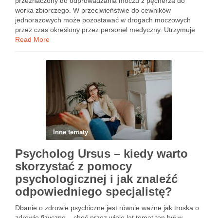
przeznaczony do odprowadzania moczu z pęcherza do
worka zbiorczego. W przeciwieństwie do cewników
jednorazowych może pozostawać w drogach moczowych
przez czas określony przez personel medyczny. Utrzymuje
się na właściwym miejscu dzięki niewielkiemu balonowi, który
Read More
zostaje napełniony dopiero po prawidłowym wprowadzeniu
końcówki do pęcherza. Rodzaje …
Inne tematy
Psycholog Ursus – kiedy warto
skorzystać z pomocy
psychologicznej i jak znaleźć
odpowiedniego specjalistę?
Dbanie o zdrowie psychiczne jest równie ważne jak troska o
zdrowie fizyczne – choć przez wiele lat temat ten był w