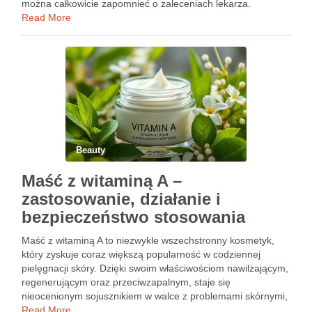
można całkowicie zapomnieć o zaleceniach lekarza.
Pierwsze godziny i dni po zabiegu mają znaczenie dla
Read More
uzyskania oczekiwanego efektu oraz prawidłowego działania
…
Beauty
Maść z witaminą A –
zastosowanie, działanie i
bezpieczeństwo stosowania
Maść z witaminą A to niezwykle wszechstronny kosmetyk,
który zyskuje coraz większą popularność w codziennej
pielęgnacji skóry. Dzięki swoim właściwościom nawilżającym,
regenerującym oraz przeciwzapalnym, staje się
nieocenionym sojusznikiem w walce z problemami skórnymi,
takimi jak zmarszczki, trądzik czy podrażnienia. Jej działanie
Read More