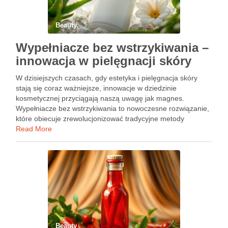
Beauty
Wypełniacze bez wstrzykiwania –
innowacja w pielęgnacji skóry
W dzisiejszych czasach, gdy estetyka i pielęgnacja skóry
stają się coraz ważniejsze, innowacje w dziedzinie
kosmetycznej przyciągają naszą uwagę jak magnes.
Wypełniacze bez wstrzykiwania to nowoczesne rozwiązanie,
które obiecuje zrewolucjonizować tradycyjne metody
poprawy wyglądu. Dzięki precyzyjnej aplikacji bez użycia
Read More
igieł, te produkty umożliwiają wygładzanie zmarszczek oraz
poprawę objętości w różnych …
Beauty