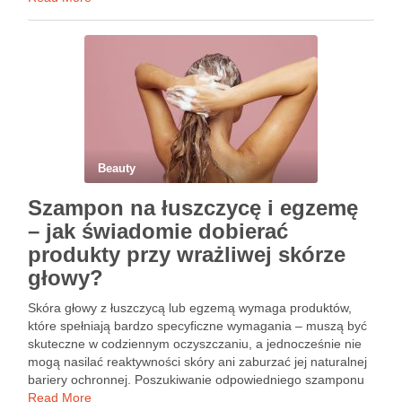
na skórę twarzy nie tylko poprawia jej teksturę, ale …
Beauty
Szampon na łuszczycę i egzemę
– jak świadomie dobierać
produkty przy wrażliwej skórze
głowy?
Skóra głowy z łuszczycą lub egzemą wymaga produktów,
które spełniają bardzo specyficzne wymagania – muszą być
skuteczne w codziennym oczyszczaniu, a jednocześnie nie
mogą nasilać reaktywności skóry ani zaburzać jej naturalnej
bariery ochronnej. Poszukiwanie odpowiedniego szamponu
bywa dla wielu pacjentów procesem długim i frustrującym, bo
Read More