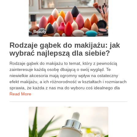
Beauty
Rodzaje gąbek do makijażu: jak
wybrać najlepszą dla siebie?
Rodzaje gąbek do makijażu to temat, który z pewnością
zainteresuje każdą osobę dbającą o swój wygląd. Te
niewielkie akcesoria mają ogromny wpływ na ostateczny
efekt makijażu, a ich różnorodność w kształtach i rozmiarach
sprawia, że każda z nas ma do wyboru coś idealnego dla
siebie. Klasyczna gąbka w kształcie jajka, …
Read More