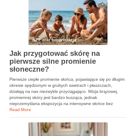
SPF oraz fotoprotekcja
Jak przygotować skórę na
pierwsze silne promienie
słoneczne?
Pierwsze ciepłe promienie słońca, pojawiające się po długim
okresie spędzonym w grubych swetrach i płaszczach,
działają na nas niezwykle przyciągająco. Wizja brązowej,
promiennej skóry jest bardzo kusząca, jednak
nieprzemyślana ekspozycja na intensywne słońce bez
wcześniejszego przygotowania może wyrządzić
Read More
nieodwracalne szkody. Większość osób zaczyna myśleć o
ochronie dopiero w momencie pakowania …