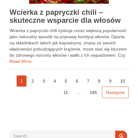
Wcierka z papryczki chili –
skuteczne wsparcie dla włosów
Wcierka z papryczki chili zyskuje coraz większą popularność
jako naturalny sposób na poprawę kondycji włosów. Oparta
na składnikach takich jak kapsaicyna, znana ze swoich
właściwości pobudzających krążenie, może stać się kluczem
do zdrowego wzrostu włosów i walki z ich wypadaniem. Czy
kiedykolwiek zastanawiałeś się, jak prosta mieszanka może
Read More
zdziałać cuda …
1
2
3
4
5
6
7
8
9
10
11
…
185
Następne