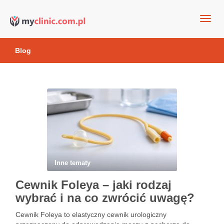
my clinic Kielce. naturalny krem do twarzy anti-age
Kosmetyki antyoksydacyjne
Blog
Inne tematy
Cewnik Foleya – jaki rodzaj
wybrać i na co zwrócić uwagę?
Cewnik Foleya to elastyczny cewnik urologiczny