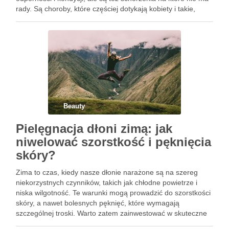
rady. Są choroby, które częściej dotykają kobiety i takie,
które częściej przydarzają się mężczyznom. W przypadku
kobiet bardzo …
Beauty
Pielęgnacja dłoni zimą: jak
niwelować szorstkość i pęknięcia
skóry?
Zima to czas, kiedy nasze dłonie narażone są na szereg
niekorzystnych czynników, takich jak chłodne powietrze i
niska wilgotność. Te warunki mogą prowadzić do szorstkości
skóry, a nawet bolesnych pęknięć, które wymagają
szczególnej troski. Warto zatem zainwestować w skuteczne
metody pielęgnacji, które pomogą nam utrzymać dłonie w