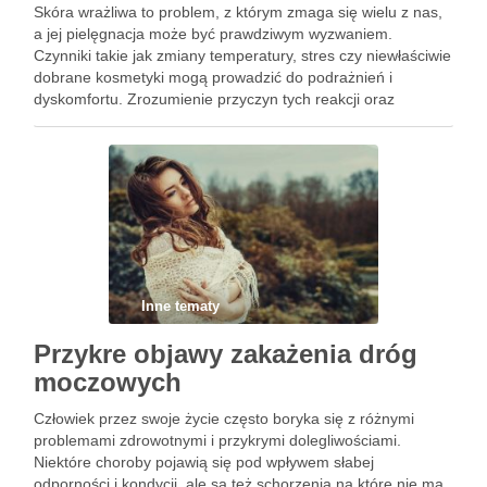
Skóra wrażliwa to problem, z którym zmaga się wielu z nas,
a jej pielęgnacja może być prawdziwym wyzwaniem.
Czynniki takie jak zmiany temperatury, stres czy niewłaściwie
dobrane kosmetyki mogą prowadzić do podrażnień i
dyskomfortu. Zrozumienie przyczyn tych reakcji oraz
umiejętność wyboru odpowiednich składników i produktów to
klucz do zdrowej i …
Inne tematy
Przykre objawy zakażenia dróg
moczowych
Człowiek przez swoje życie często boryka się z różnymi
problemami zdrowotnymi i przykrymi dolegliwościami.
Niektóre choroby pojawią się pod wpływem słabej
odporności i kondycji, ale są też schorzenia na które nie ma