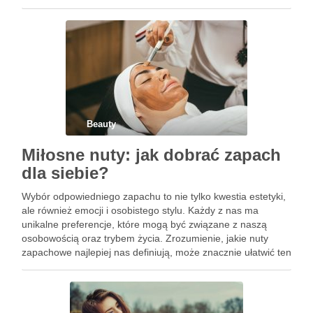
świadomość co do tego, że istnieje grupa chorych, którzy
właściwie do końca życia …
Beauty
Miłosne nuty: jak dobrać zapach
dla siebie?
Wybór odpowiedniego zapachu to nie tylko kwestia estetyki,
ale również emocji i osobistego stylu. Każdy z nas ma
unikalne preferencje, które mogą być związane z naszą
osobowością oraz trybem życia. Zrozumienie, jakie nuty
zapachowe najlepiej nas definiują, może znacznie ułatwić ten
proces. Co więcej, odpowiednio dobrany zapach potrafi
wpłynąć na …