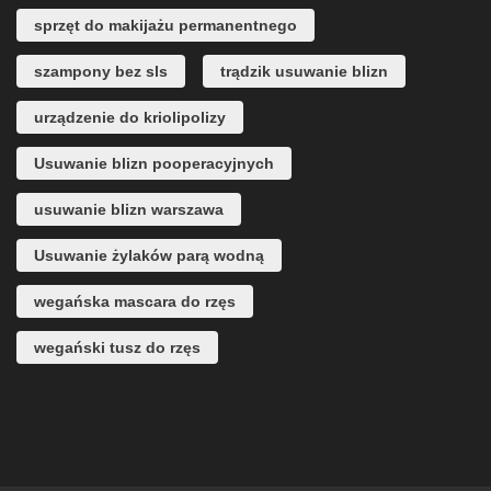
sprzęt do makijażu permanentnego
szampony bez sls
trądzik usuwanie blizn
urządzenie do kriolipolizy
Usuwanie blizn pooperacyjnych
usuwanie blizn warszawa
Usuwanie żylaków parą wodną
wegańska mascara do rzęs
wegański tusz do rzęs