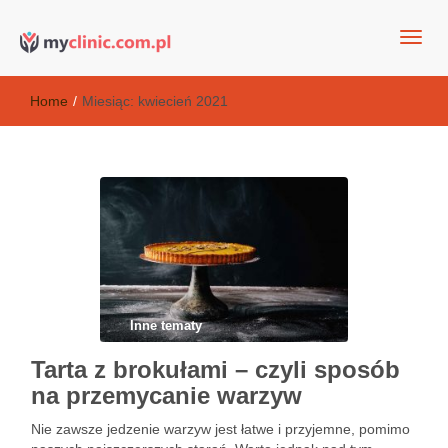
my clinic Kielce. naturalny krem do twarzy anti-age
Kosmetyki antyoksydacyjne
Home
/
Miesiąc:
kwiecień 2021
Inne tematy
Tarta z brokułami – czyli sposób
na przemycanie warzyw
Nie zawsze jedzenie warzyw jest łatwe i przyjemne, pomimo