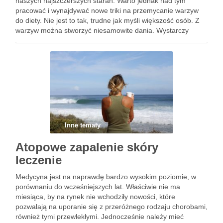
naszych najszczerszych starań. Warto jednak nad tym
pracować i wynajdywać nowe triki na przemycanie warzyw
do diety. Nie jest to tak, trudne jak myśli większość osób. Z
warzyw można stworzyć niesamowite dania. Wystarczy
odrobina wyobraźni. Można na przykład zrobić pyszną,
warzywną …
Inne tematy
Atopowe zapalenie skóry
leczenie
Medycyna jest na naprawdę bardzo wysokim poziomie, w
porównaniu do wcześniejszych lat. Właściwie nie ma
miesiąca, by na rynek nie wchodziły nowości, które
pozwalają na uporanie się z przeróżnego rodzaju chorobami,
również tymi przewlekłymi. Jednocześnie należy mieć