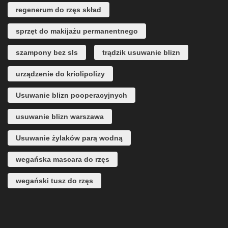
regenerum do rzęs skład
sprzęt do makijażu permanentnego
szampony bez sls
trądzik usuwanie blizn
urządzenie do kriolipolizy
Usuwanie blizn pooperacyjnych
usuwanie blizn warszawa
Usuwanie żylaków parą wodną
wegańska mascara do rzęs
wegański tusz do rzęs