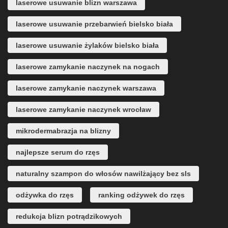
laserowe usuwanie blizn warszawa
laserowe usuwanie przebarwień bielsko biała
laserowe usuwanie żylaków bielsko biała
laserowe zamykanie naczynek na nogach
laserowe zamykanie naczynek warszawa
laserowe zamykanie naczynek wrocław
mikrodermabrazja na blizny
najlepsze serum do rzęs
naturalny szampon do włosów nawilżający bez sls
odżywka do rzęs
ranking odżywek do rzęs
redukcja blizn potrądzikowych