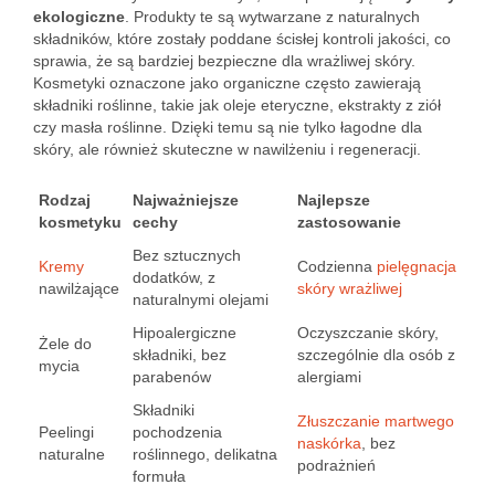
ekologiczne
. Produkty te są wytwarzane z naturalnych
składników, które zostały poddane ścisłej kontroli jakości, co
sprawia, że są bardziej bezpieczne dla wrażliwej skóry.
Kosmetyki oznaczone jako organiczne często zawierają
składniki roślinne, takie jak oleje eteryczne, ekstrakty z ziół
czy masła roślinne. Dzięki temu są nie tylko łagodne dla
skóry, ale również skuteczne w nawilżeniu i regeneracji.
Rodzaj
Najważniejsze
Najlepsze
kosmetyku
cechy
zastosowanie
Bez sztucznych
Kremy
Codzienna
pielęgnacja
dodatków, z
nawilżające
skóry wrażliwej
naturalnymi olejami
Hipoalergiczne
Oczyszczanie skóry,
Żele do
składniki, bez
szczególnie dla osób z
mycia
parabenów
alergiami
Składniki
Złuszczanie martwego
Peelingi
pochodzenia
naskórka
, bez
naturalne
roślinnego, delikatna
podrażnień
formuła