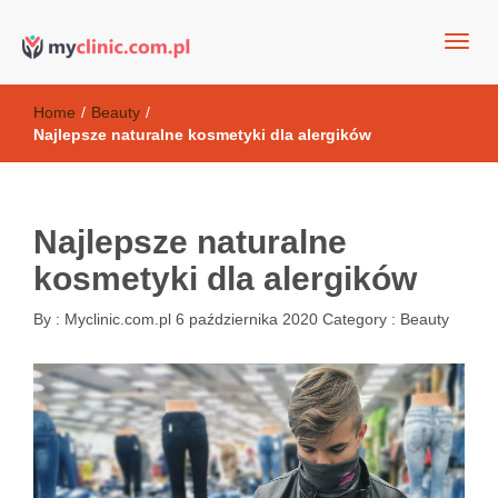
my clinic Kielce. naturalny krem do twarzy anti-age
Kosmetyki antyoksydacyjne
Home
/
Beauty
/
Najlepsze naturalne kosmetyki dla alergików
Najlepsze naturalne
kosmetyki dla alergików
By :
Myclinic.com.pl
6 października 2020
Category :
Beauty