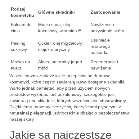
Rodzaj
Główne składniki
Zastosowanie
kosmetyku
Balsam do
Masło shea, olej
Nawilżenie i
ciała
kokosowy, witamina E
odżywienie skóry
Usunięcie
Peeling
Cukier, olej migdałowy,
martwego
cukrowy
olejek eteryczny
naskórka
Maska na
Aloes, naturalny jogurt,
Regeneracja i
twarz
miód
nawilżenie
W sieci można znaleźć wiele przepisów na domowe
kosmetyki, które często zawierają łatwo dostępne składniki.
Warto jednak pamiętać, aby przed użyciem nowych
produktów wykonać test uczuleniowy, szczególnie jeśli
zawierają one składniki, których wcześniej nie stosowaliśmy.
Dzięki temu możemy cieszyć się korzyściami płynącymi z
naturalnej pielęgnacji, jednocześnie dbając o bezpieczeństwo
naszej skóry.
Jakie są najczęstsze