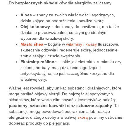
Do
bezpiecznych składników
dla alergików zaliczamy:
Aloes
– znany ze swoich właściwości łagodzących,
działa kojąco na podrażnienia i nawilża skórę.
Olej kokosowy
– doskonały do nawilżania, ma także
działanie przeciwzapalne, co czyni go idealnym
wyborem dla wrażliwej skóry.
Masło shea
– bogate w
witaminy
i
kwasy
tłuszczowe,
skutecznie odżywia i regeneruje skórę, jednocześnie
zmniejszając uczucie swędzenia.
Ekstrakty roślinne
– takie jak ekstrakt z rumianku czy
zielonej herbaty, mają działanie łagodzące i
antyoksydacyjne, co jest szczególnie korzystne dla
wrażliwej cery.
Ważne jest również, aby unikać substancji drażniących, które
mogą nasilać objawy alergii. Do najczęściej spotykanych
składników, które warto eliminować z kosmetyków, należą:
parabeny
,
sztuczne barwniki
oraz
sztuczne zapachy
. Te
substancje mogą powodować podrażnienia lub reakcje
alergiczne, dlatego osoby z wrażliwą
skórą
powinny ostrożnie
dobierać produkty do pielęgnacji.