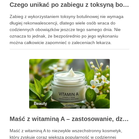
Czego unikać po zabiegu z toksyną botulinową?
Zabieg z wykorzystaniem toksyny botulinowej nie wymaga
długiej rekonwalescencji, dlatego wiele osób wraca do
codziennych obowiązków jeszcze tego samego dnia. Nie
oznacza to jednak, że bezpośrednio po jego wykonaniu
można całkowicie zapomnieć o zaleceniach lekarza.
Pierwsze godziny i dni po zabiegu mają znaczenie dla
uzyskania oczekiwanego efektu oraz prawidłowego działania
…
Beauty
Maść z witaminą A – zastosowanie, działanie i bezpieczeństwo stosowania
Maść z witaminą A to niezwykle wszechstronny kosmetyk,
który zyskuje coraz większą popularność w codziennej