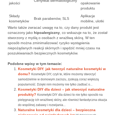
Certyfikat dermatologiczny
jakości
opakowanie
produktu
Składy
Aplikacje
Brak parabenów, SLS
kosmetyków
mobilne, ulotki
Warto także zwracać uwagę na to, czy dany produkt jest
oznaczony jako
hipoalergiczny
, co wskazuje na to, że został
stworzony z myślą o osobach z wrażliwą skórą. W ten
sposób można zminimalizować ryzyko wystąpienia
niepożądanych reakcji skórnych i spędzić mniej czasu na
poszukiwaniach bezpiecznych kosmetyków.
Podobne wpisy w tym temacie:
Kosmetyki DIY: jak tworzyć naturalne kosmetyki w
domu?
Kosmetyki DIY, czyli te, które możemy stworzyć
samodzielnie w domowym zaciszu, zyskują coraz większą
popularność. Dzięki nim możemy nie tylko zadbać o...
Kosmetyki DIY dla dzieci – jak stworzyć naturalne
produkty?
Kosmetyki DIY dla dzieci to nie tylko sposób na
pielęgnację ich wrażliwej skóry, ale również fantastyczna okazja
do wspólnej zabawy i rozwijania...
Naturalne kosmetyki dla dzieci – bezpieczna