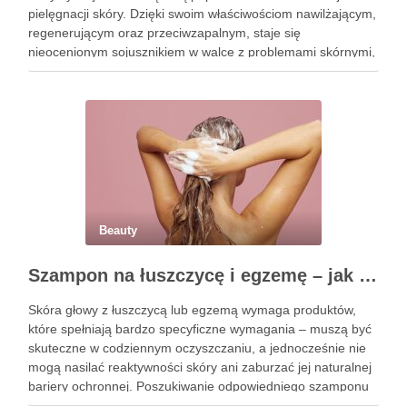
pielęgnacji skóry. Dzięki swoim właściwościom nawilżającym,
regenerującym oraz przeciwzapalnym, staje się
nieocenionym sojusznikiem w walce z problemami skórnymi,
takimi jak zmarszczki, trądzik czy podrażnienia. Jej działanie
na skórę twarzy nie tylko poprawia jej teksturę, ale …
Beauty
Szampon na łuszczycę i egzemę – jak świadomie dobierać produkty przy wrażliwej skórze głowy?
Skóra głowy z łuszczycą lub egzemą wymaga produktów,
które spełniają bardzo specyficzne wymagania – muszą być
skuteczne w codziennym oczyszczaniu, a jednocześnie nie
mogą nasilać reaktywności skóry ani zaburzać jej naturalnej
bariery ochronnej. Poszukiwanie odpowiedniego szamponu
bywa dla wielu pacjentów procesem długim i frustrującym, bo