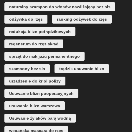
naturalny szampon do włosów nawilżający bez sls
odżywka do rzęs
ranking odżywek do rzęs
redukcja blizn potrądzikowych
regenerum do rzęs skład
sprzęt do makijażu permanentnego
szampony bez sls
trądzik usuwanie blizn
urządzenie do kriolipolizy
Usuwanie blizn pooperacyjnych
usuwanie blizn warszawa
Usuwanie żylaków parą wodną
wegańska mascara do rzęs