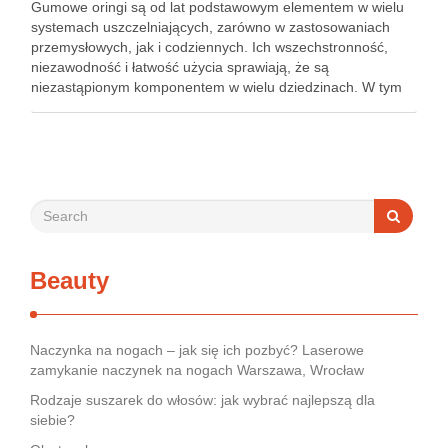
Gumowe oringi są od lat podstawowym elementem w wielu
systemach uszczelniających, zarówno w zastosowaniach
przemysłowych, jak i codziennych. Ich wszechstronność,
niezawodność i łatwość użycia sprawiają, że są
niezastąpionym komponentem w wielu dziedzinach. W tym
artykule przyjrzymy się bliżej gumowym oringom, ich
właściwościom, zastosowaniom oraz korzyściom
wynikającym z ich stosowania. Czym …
Beauty
Naczynka na nogach – jak się ich pozbyć? Laserowe
zamykanie naczynek na nogach Warszawa, Wrocław
Rodzaje suszarek do włosów: jak wybrać najlepszą dla
siebie?