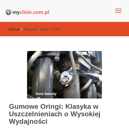
my clinic Kielce. naturalny krem do twarzy anti-age
Kosmetyki antyoksydacyjne
Home
/
Miesiąc:
lipiec 2024
Inne tematy
Gumowe Oringi: Klasyka w
Uszczelnieniach o Wysokiej
Wydajności