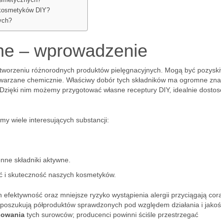
osmetycznych?
 kosmetyków DIY?
ych?
ne – wprowadzenie
tworzeniu różnorodnych produktów pielęgnacyjnych. Mogą być pozysk
ytwarzane chemicznie. Właściwy dobór tych składników ma ogromne zn
 Dzięki nim możemy przygotować własne receptury DIY, idealnie dosto
 wiele interesujących substancji:
nne składniki aktywne.
ć i skuteczność naszych kosmetyków.
h efektywność oraz mniejsze ryzyko wystąpienia alergii przyciągają cor
 poszukują półproduktów sprawdzonych pod względem działania i jakoś
sowania
tych surowców; producenci powinni ściśle przestrzegać