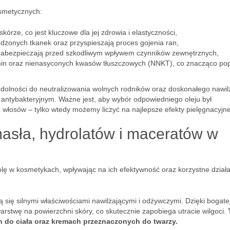
smetycznych:
kórze, co jest kluczowe dla jej zdrowia i elastyczności,
onych tkanek oraz przyspieszają proces gojenia ran,
 zabezpieczają przed szkodliwym wpływem czynników zewnętrznych,
min oraz nienasyconych kwasów tłuszczowych (NNKT), co znacząco po
zdolności do neutralizowania wolnych rodników oraz doskonałego nawil
 antybakteryjnym. Ważne jest, aby wybór odpowiedniego oleju był
 włosów – tylko wtedy możemy liczyć na najlepsze efekty pielęgnacyjne
asła, hydrolatów i maceratów w
lę w kosmetykach, wpływając na ich efektywność oraz korzystne dział
ą się silnymi właściwościami nawilżającymi i odżywczymi. Dzięki bogate
rstwę na powierzchni skóry, co skutecznie zapobiega utracie wilgoci.
h do ciała oraz kremach przeznaczonych do twarzy.