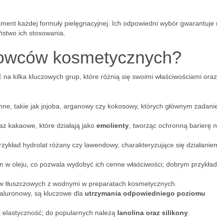
ent każdej formuły pielęgnacyjnej. Ich odpowiedni wybór gwarantuje 
ństwo ich stosowania.
urowców kosmetycznych?
a kilka kluczowych grup, które różnią się swoimi właściwościami oraz
ślinne, takie jak jojoba, arganowy czy kokosowy, których głównym zadani
z kakaowe, które działają jako
emolienty
, tworząc ochronną barierę 
przykład hydrolat różany czy lawendowy, charakteryzujące się działanie
n w oleju, co pozwala wydobyć ich cenne właściwości; dobrym przykład
ów tłuszczowych z wodnymi w preparatach kosmetycznych.
ialuronowy, są kluczowe dla
utrzymania odpowiedniego poziomu
j elastyczność; do popularnych należą
lanolina oraz silikony
.