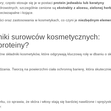
y; często stosuje się je w postaci
protein jedwabiu lub keratyny
.
zdrowotnych; szczególnie cenione są
ekstrakty z aloesu, zielonej her
eciwzapalne i kojące.
ści oraz zastosowania w kosmetykach, co czyni je
niezbędnym eleme
dniki surowców kosmetycznych:
proteiny?
ne składniki kosmetyków, które odgrywają kluczową rolę w dbaniu o s
dzania. Tworzą na powierzchni ciała ochronną barierę, która skuteczni
, co sprawia, że skóra i włosy stają się bardziej nawilżone i sprężyst
y: