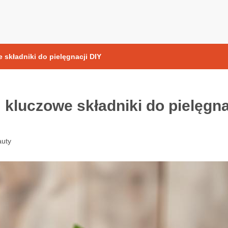
yoksydacyjne
składniki do pielęgnacji DIY
kluczowe składniki do pielęgna
uty