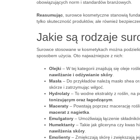
obowiązujących norm i standardów branżowych.
Reasumując
, surowce kosmetyczne stanowią fundam
tylko skuteczność produktów, ale również bezpiecze
Jakie są rodzaje s
Surowce stosowane w kosmetykach można podzielić n
sposobem użycia. Oto najważniejsze z nich:
Olejki
– W tej kategorii znajdują się oleje ro
nawilżanie i odżywianie skóry
.
Masła
– Do przykładów należą masło shea ora
skórze i zatrzymując wilgoć.
Hydrolaty
– To wodne ekstrakty z roślin, na 
tonizującym oraz łagodzącym
.
Maceraty
– Powstają poprzez macerację rośli
macerat z nagietka
.
Emulgatory
– Umożliwiają łączenie składnik
Humektanty
– Takie jak gliceryna czy kwas h
nawilżenia skóry
.
Emolienty
– Zmiękczają skórę i zwiększają je