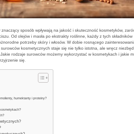
w znaczący sposób wpływają na jakość i skuteczność kosmetyków, zar
szu. Od olejów i masła po ekstrakty roślinne, każdy z tych składników
różnorodne potrzeby skóry i włosów. W dobie rosnącego zainteresowani
surowców kosmetycznych staje się nie tylko istotna, ale wręcz niezbęd
. Jakie rodzaje surowców możemy wykorzystać w kosmetykach i jakie m
zyjrzenie się.
olienty, humektanty i proteiny?
w kosmetykach?
ch?
metycznych?
?