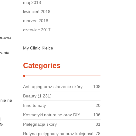
maj 2018
kwiecień 2018
marzec 2018
czerwiec 2017
prawia
My Clinic Kielce
żania
Categories
.
Anti-aging oraz starzenie skóry
108
Beauty
(1 231)
anie na
Inne tematy
20
Kosmetyki naturalne oraz DIY
106
j
Pielęgnacja skóry
81
Te
Rutyna pielęgnacyjna oraz kolejność
78