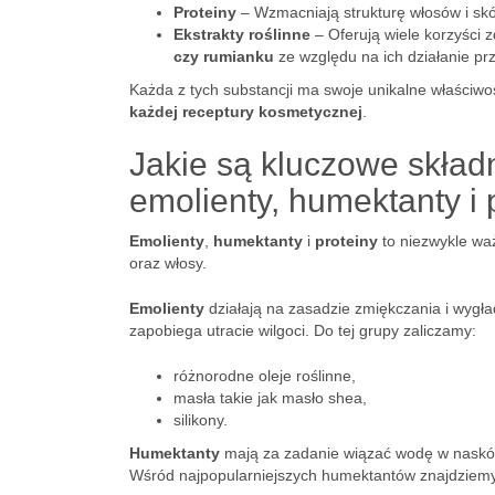
Proteiny
– Wzmacniają strukturę włosów i skór
Ekstrakty roślinne
– Oferują wiele korzyści 
czy rumianku
ze względu na ich działanie prz
Każda z tych substancji ma swoje unikalne właściwo
każdej receptury kosmetycznej
.
Jakie są kluczowe skła
emolienty, humektanty i 
Emolienty
,
humektanty
i
proteiny
to niezwykle waż
oraz włosy.
Emolienty
działają na zasadzie zmiękczania i wygła
zapobiega utracie wilgoci. Do tej grupy zaliczamy:
różnorodne oleje roślinne,
masła takie jak masło shea,
silikony.
Humektanty
mają za zadanie wiązać wodę w naskórku
Wśród najpopularniejszych humektantów znajdziem