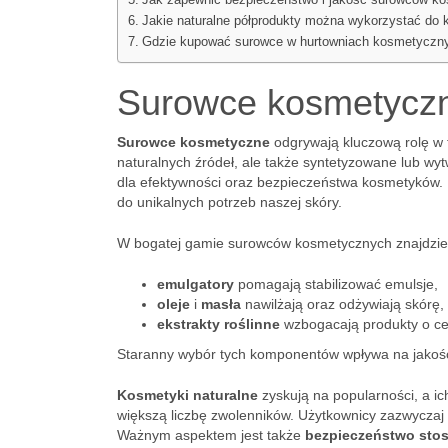
Jak zapewnić bezpieczeństwo i jakość surowców k
Jakie naturalne półprodukty można wykorzystać do
Gdzie kupować surowce w hurtowniach kosmetyczn
Surowce kosmetycz
Surowce kosmetyczne
odgrywają kluczową rolę w 
naturalnych źródeł, ale także syntetyzowane lub w
dla efektywności oraz bezpieczeństwa kosmetyków.
do unikalnych potrzeb naszej skóry.
W bogatej gamie surowców kosmetycznych znajdziemy
emulgatory
pomagają stabilizować emulsje,
oleje
i
masła
nawilżają oraz odżywiają skórę,
ekstrakty roślinne
wzbogacają produkty o ce
Staranny wybór tych komponentów wpływa na jakoś
Kosmetyki naturalne
zyskują na popularności, a ic
większą liczbę zwolenników. Użytkownicy zazwyczaj
Ważnym aspektem jest także
bezpieczeństwo sto