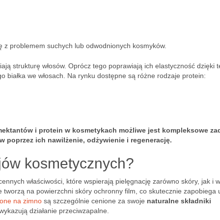
 się z problemem suchych lub odwodnionych kosmyków.
ają strukturę włosów. Oprócz tego poprawiają ich elastyczność dzięki 
 białka we włosach. Na rynku dostępne są różne rodzaje protein:
mektantów i protein w kosmetykach możliwe jest kompleksowe za
 poprzez ich nawilżenie, odżywienie i regenerację.
ejów kosmetycznych?
nnych właściwości, które wspierają pielęgnację zarówno skóry, jak i 
je tworzą na powierzchni skóry ochronny film, co skutecznie zapobiega 
zone na zimno
są szczególnie cenione za swoje
naturalne składniki
 wykazują działanie przeciwzapalne.