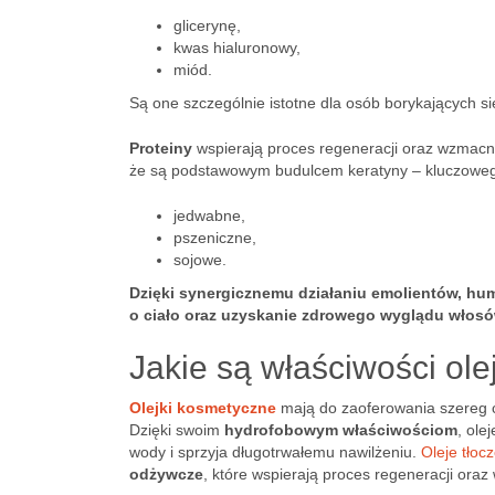
glicerynę,
kwas hialuronowy,
miód.
Są one szczególnie istotne dla osób borykających
Proteiny
wspierają proces regeneracji oraz wzmacni
że są podstawowym budulcem keratyny – kluczowego
jedwabne,
pszeniczne,
sojowe.
Dzięki synergicznemu działaniu emolientów, hu
o ciało oraz uzyskanie zdrowego wyglądu włosów
Jakie są właściwości ol
Olejki kosmetyczne
mają do zaoferowania szereg ce
Dzięki swoim
hydrofobowym właściwościom
, ole
wody i sprzyja długotrwałemu nawilżeniu.
Oleje tłoc
odżywcze
, które wspierają proces regeneracji oraz