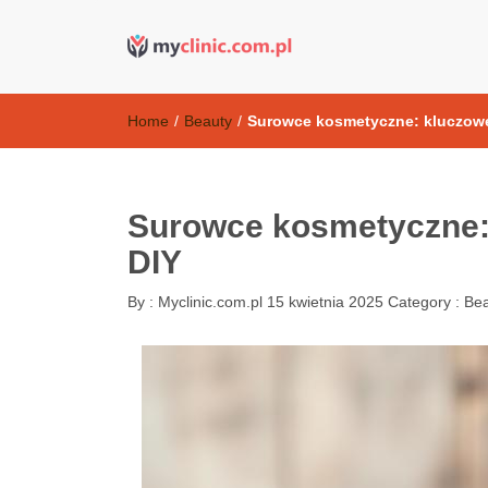
Kosmetyki ant
my clinic Kielce. naturalny krem do twarzy anti-age
Home
/
Beauty
/
Surowce kosmetyczne: kluczowe 
Surowce kosmetyczne: 
DIY
By :
Myclinic.com.pl
15 kwietnia 2025
Category :
Bea