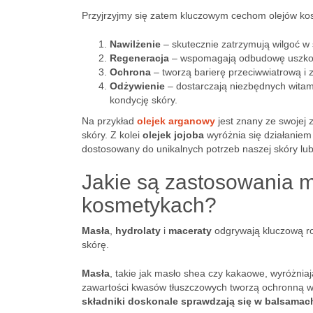
Przyjrzyjmy się zatem kluczowym cechom olejów ko
Nawilżenie
– skutecznie zatrzymują wilgoć w s
Regeneracja
– wspomagają odbudowę uszkodz
Ochrona
– tworzą barierę przeciwwiatrową i
Odżywienie
– dostarczają niezbędnych wita
kondycję skóry.
Na przykład
olejek arganowy
jest znany ze swojej 
skóry. Z kolei
olejek jojoba
wyróżnia się działaniem
dostosowany do unikalnych potrzeb naszej skóry lub
Jakie są zastosowania m
kosmetykach?
Masła
,
hydrolaty
i
maceraty
odgrywają kluczową ro
skórę.
Masła
, takie jak masło shea czy kakaowe, wyróżniaj
zawartości kwasów tłuszczowych tworzą ochronną wa
składniki doskonale sprawdzają się w balsamac