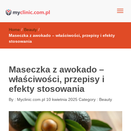
my clinic Kielce. naturalny krem do twarzy anti-age
Kosmetyki antyoksydacyjne
Home
/
Beauty
/
Maseczka z awokado – właściwości, przepisy i efekty
stosowania
Maseczka z awokado –
właściwości, przepisy i
efekty stosowania
By :
Myclinic.com.pl
10 kwietnia 2025
Category :
Beauty