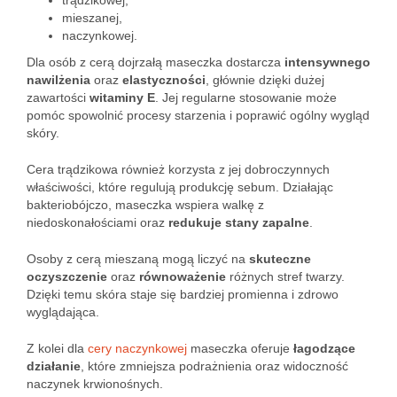
trądzikowej,
mieszanej,
naczynkowej.
Dla osób z cerą dojrzałą maseczka dostarcza
intensywnego
nawilżenia
oraz
elastyczności
, głównie dzięki dużej
zawartości
witaminy E
. Jej regularne stosowanie może
pomóc spowolnić procesy starzenia i poprawić ogólny wygląd
skóry.
Cera trądzikowa również korzysta z jej dobroczynnych
właściwości, które regulują produkcję sebum. Działając
bakteriobójczo, maseczka wspiera walkę z
niedoskonałościami oraz
redukuje stany zapalne
.
Osoby z cerą mieszaną mogą liczyć na
skuteczne
oczyszczenie
oraz
równoważenie
różnych stref twarzy.
Dzięki temu skóra staje się bardziej promienna i zdrowo
wyglądająca.
Z kolei dla
cery naczynkowej
maseczka oferuje
łagodzące
działanie
, które zmniejsza podrażnienia oraz widoczność
naczynek krwionośnych.