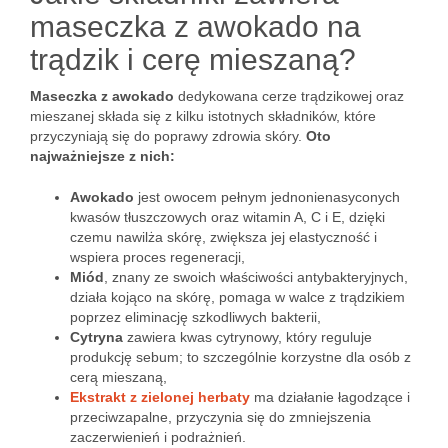
maseczka z awokado na
trądzik i cerę mieszaną?
Maseczka z awokado
dedykowana cerze trądzikowej oraz
mieszanej składa się z kilku istotnych składników, które
przyczyniają się do poprawy zdrowia skóry.
Oto
najważniejsze z nich:
Awokado
jest owocem pełnym jednonienasyconych
kwasów tłuszczowych oraz witamin A, C i E, dzięki
czemu nawilża skórę, zwiększa jej elastyczność i
wspiera proces regeneracji,
Miód
, znany ze swoich właściwości antybakteryjnych,
działa kojąco na skórę, pomaga w walce z trądzikiem
poprzez eliminację szkodliwych bakterii,
Cytryna
zawiera kwas cytrynowy, który reguluje
produkcję sebum; to szczególnie korzystne dla osób z
cerą mieszaną,
Ekstrakt z zielonej herbaty
ma działanie łagodzące i
przeciwzapalne, przyczynia się do zmniejszenia
zaczerwienień i podrażnień.