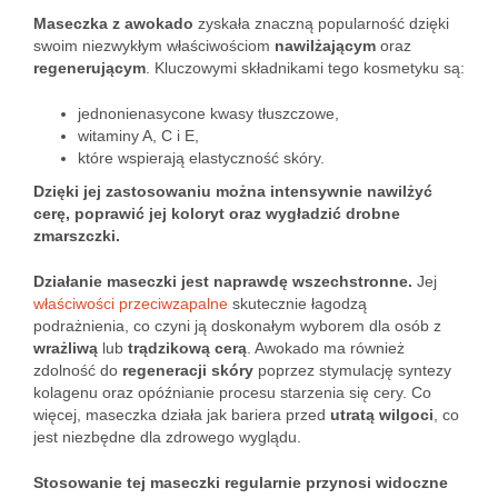
Maseczka z awokado
zyskała znaczną popularność dzięki
swoim niezwykłym właściwościom
nawilżającym
oraz
regenerującym
. Kluczowymi składnikami tego kosmetyku są:
jednonienasycone kwasy tłuszczowe,
witaminy A, C i E,
które wspierają elastyczność skóry.
Dzięki jej zastosowaniu można intensywnie nawilżyć
cerę, poprawić jej koloryt oraz wygładzić drobne
zmarszczki.
Działanie maseczki jest naprawdę wszechstronne.
Jej
właściwości przeciwzapalne
skutecznie łagodzą
podrażnienia, co czyni ją doskonałym wyborem dla osób z
wrażliwą
lub
trądzikową cerą
. Awokado ma również
zdolność do
regeneracji skóry
poprzez stymulację syntezy
kolagenu oraz opóźnianie procesu starzenia się cery. Co
więcej, maseczka działa jak bariera przed
utratą wilgoci
, co
jest niezbędne dla zdrowego wyglądu.
Stosowanie tej maseczki regularnie przynosi widoczne