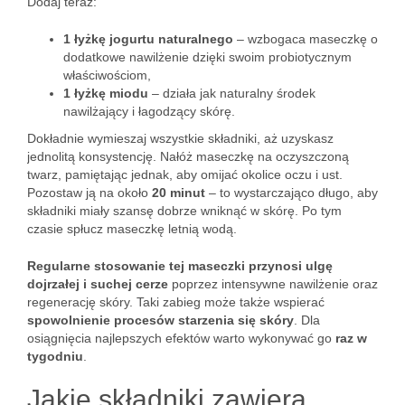
Dodaj teraz:
1 łyżkę jogurtu naturalnego
– wzbogaca maseczkę o
dodatkowe nawilżenie dzięki swoim probiotycznym
właściwościom,
1 łyżkę miodu
– działa jak naturalny środek
nawilżający i łagodzący skórę.
Dokładnie wymieszaj wszystkie składniki, aż uzyskasz
jednolitą konsystencję. Nałóż maseczkę na oczyszczoną
twarz, pamiętając jednak, aby omijać okolice oczu i ust.
Pozostaw ją na około
20 minut
– to wystarczająco długo, aby
składniki miały szansę dobrze wniknąć w skórę. Po tym
czasie spłucz maseczkę letnią wodą.
Regularne stosowanie tej maseczki przynosi ulgę
dojrzałej i suchej cerze
poprzez intensywne nawilżenie oraz
regenerację skóry. Taki zabieg może także wspierać
spowolnienie procesów starzenia się skóry
. Dla
osiągnięcia najlepszych efektów warto wykonywać go
raz w
tygodniu
.
Jakie składniki zawiera