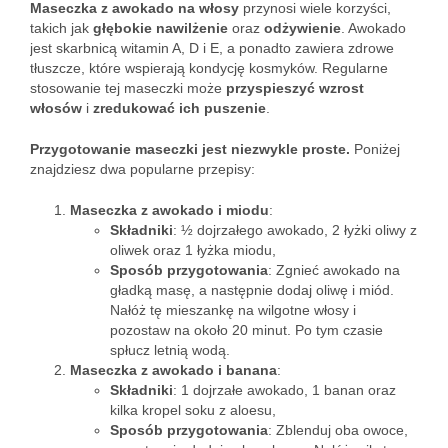
Maseczka z awokado na włosy
przynosi wiele korzyści,
takich jak
głębokie nawilżenie
oraz
odżywienie
. Awokado
jest skarbnicą witamin A, D i E, a ponadto zawiera zdrowe
tłuszcze, które wspierają kondycję kosmyków. Regularne
stosowanie tej maseczki może
przyspieszyć wzrost
włosów
i
zredukować ich puszenie
.
Przygotowanie maseczki jest niezwykle proste.
Poniżej
znajdziesz dwa popularne przepisy:
Maseczka z awokado i miodu
:
Składniki
: ½ dojrzałego awokado, 2 łyżki oliwy z
oliwek oraz 1 łyżka miodu,
Sposób przygotowania
: Zgnieć awokado na
gładką masę, a następnie dodaj oliwę i miód.
Nałóż tę mieszankę na wilgotne włosy i
pozostaw na około 20 minut. Po tym czasie
spłucz letnią wodą.
Maseczka z awokado i banana
:
Składniki
: 1 dojrzałe awokado, 1 banan oraz
kilka kropel soku z aloesu,
Sposób przygotowania
: Zblenduj oba owoce,