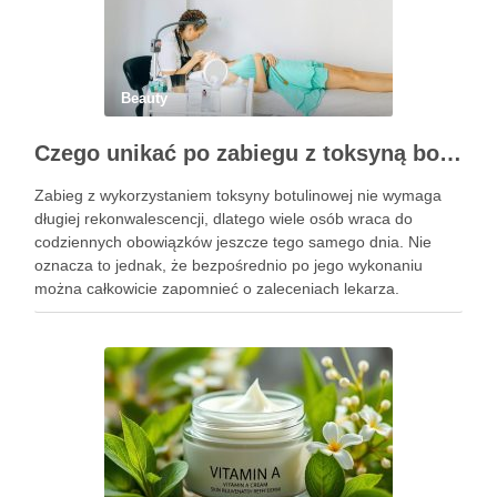
Beauty
Czego unikać po zabiegu z toksyną botulinową?
Zabieg z wykorzystaniem toksyny botulinowej nie wymaga
długiej rekonwalescencji, dlatego wiele osób wraca do
codziennych obowiązków jeszcze tego samego dnia. Nie
oznacza to jednak, że bezpośrednio po jego wykonaniu
można całkowicie zapomnieć o zaleceniach lekarza.
Pierwsze godziny i dni po zabiegu mają znaczenie dla
uzyskania oczekiwanego efektu oraz prawidłowego działania
…