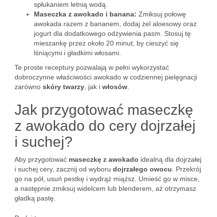
spłukaniem letnią wodą.
Maseczka z awokado i banana:
Zmiksuj połowę
awokada razem z bananem, dodaj żel aloesowy oraz
jogurt dla dodatkowego odżywienia pasm. Stosuj tę
mieszankę przez około 20 minut, by cieszyć się
lśniącymi i gładkimi włosami.
Te proste receptury pozwalają w pełni wykorzystać
dobroczynne właściwości awokado w codziennej pielęgnacji
zarówno
skóry twarzy
, jak i
włosów
.
Jak przygotować maseczkę
z awokado do cery dojrzałej
i suchej?
Aby przygotować
maseczkę z awokado
idealną dla dojrzałej
i suchej cery, zacznij od wyboru
dojrzałego owocu
. Przekrój
go na pół, usuń pestkę i wydrąż miąższ. Umieść go w misce,
a następnie zmiksuj widelcem lub blenderem, aż otrzymasz
gładką pastę.