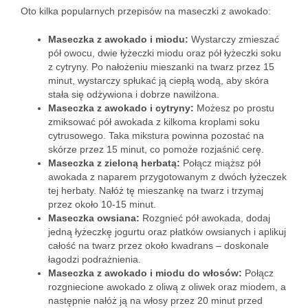
Oto kilka popularnych przepisów na maseczki z awokado:
Maseczka z awokado i miodu:
Wystarczy zmieszać
pół owocu, dwie łyżeczki miodu oraz pół łyżeczki soku
z cytryny. Po nałożeniu mieszanki na twarz przez 15
minut, wystarczy spłukać ją ciepłą wodą, aby skóra
stała się odżywiona i dobrze nawilżona.
Maseczka z awokado i cytryny:
Możesz po prostu
zmiksować pół awokada z kilkoma kroplami soku
cytrusowego. Taka mikstura powinna pozostać na
skórze przez 15 minut, co pomoże rozjaśnić cerę.
Maseczka z zieloną herbatą:
Połącz miąższ pół
awokada z naparem przygotowanym z dwóch łyżeczek
tej herbaty. Nałóż tę mieszankę na twarz i trzymaj
przez około 10-15 minut.
Maseczka owsiana:
Rozgnieć pół awokada, dodaj
jedną łyżeczkę jogurtu oraz płatków owsianych i aplikuj
całość na twarz przez około kwadrans – doskonale
łagodzi podrażnienia.
Maseczka z awokado i miodu do włosów:
Połącz
rozgniecione awokado z oliwą z oliwek oraz miodem, a
następnie nałóż ją na włosy przez 20 minut przed