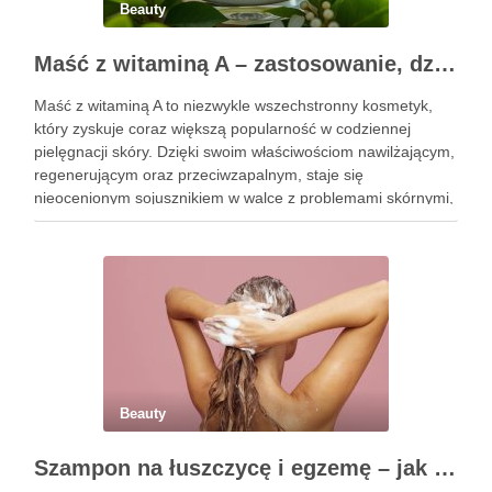
Beauty
Maść z witaminą A – zastosowanie, działanie i bezpieczeństwo stosowania
Maść z witaminą A to niezwykle wszechstronny kosmetyk,
który zyskuje coraz większą popularność w codziennej
pielęgnacji skóry. Dzięki swoim właściwościom nawilżającym,
regenerującym oraz przeciwzapalnym, staje się
nieocenionym sojusznikiem w walce z problemami skórnymi,
takimi jak zmarszczki, trądzik czy podrażnienia. Jej działanie
na skórę twarzy nie tylko poprawia jej teksturę, ale …
Beauty
Szampon na łuszczycę i egzemę – jak świadomie dobierać produkty przy wrażliwej skórze głowy?