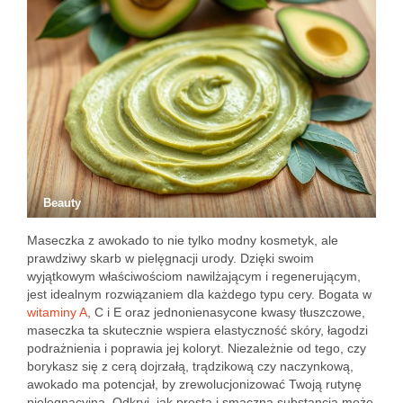
Beauty
Maseczka z awokado to nie tylko modny kosmetyk, ale
prawdziwy skarb w pielęgnacji urody. Dzięki swoim
wyjątkowym właściwościom nawilżającym i regenerującym,
jest idealnym rozwiązaniem dla każdego typu cery. Bogata w
witaminy A
, C i E oraz jednonienasycone kwasy tłuszczowe,
maseczka ta skutecznie wspiera elastyczność skóry, łagodzi
podrażnienia i poprawia jej koloryt. Niezależnie od tego, czy
borykasz się z cerą dojrzałą, trądzikową czy naczynkową,
awokado ma potencjał, by zrewolucjonizować Twoją rutynę
pielęgnacyjną. Odkryj, jak prosta i smaczna substancja może