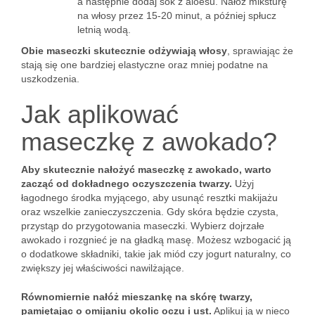
a następnie dodaj sok z aloesu. Nałóż miksturę
na włosy przez 15-20 minut, a później spłucz
letnią wodą.
Obie maseczki skutecznie odżywiają włosy
, sprawiając że
stają się one bardziej elastyczne oraz mniej podatne na
uszkodzenia.
Jak aplikować
maseczkę z awokado?
Aby skutecznie nałożyć maseczkę z awokado, warto
zacząć od dokładnego oczyszczenia twarzy.
Użyj
łagodnego środka myjącego, aby usunąć resztki makijażu
oraz wszelkie zanieczyszczenia. Gdy skóra będzie czysta,
przystąp do przygotowania maseczki. Wybierz dojrzałe
awokado i rozgnieć je na gładką masę. Możesz wzbogacić ją
o dodatkowe składniki, takie jak miód czy jogurt naturalny, co
zwiększy jej właściwości nawilżające.
Równomiernie nałóż mieszankę na skórę twarzy,
pamiętając o omijaniu okolic oczu i ust.
Aplikuj ją w nieco