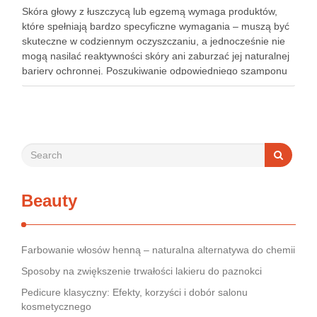
Skóra głowy z łuszczycą lub egzemą wymaga produktów,
które spełniają bardzo specyficzne wymagania – muszą być
skuteczne w codziennym oczyszczaniu, a jednocześnie nie
mogą nasilać reaktywności skóry ani zaburzać jej naturalnej
bariery ochronnej. Poszukiwanie odpowiedniego szamponu
bywa dla wielu pacjentów procesem długim i frustrującym, bo
rynek jest pełen produktów deklarujących …
Beauty
Farbowanie włosów henną – naturalna alternatywa do chemii
Sposoby na zwiększenie trwałości lakieru do paznokci
Pedicure klasyczny: Efekty, korzyści i dobór salonu
kosmetycznego