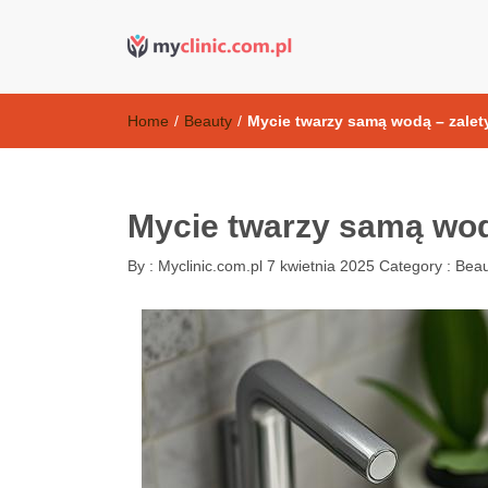
Kosmetyki ant
my clinic Kielce. naturalny krem do twarzy anti-age
Home
/
Beauty
/
Mycie twarzy samą wodą – zalety
Mycie twarzy samą wodą
By :
Myclinic.com.pl
7 kwietnia 2025
Category :
Beau