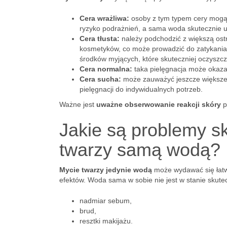
Cera wrażliwa:
osoby z tym typem cery mogą 
ryzyko podrażnień, a sama woda skutecznie u
Cera tłusta:
należy podchodzić z większą ost
kosmetyków, co może prowadzić do zatykania 
środków myjących, które skuteczniej oczyszcz
Cera normalna:
taka pielęgnacja może okaza
Cera sucha:
może zauważyć jeszcze większe 
pielęgnacji do indywidualnych potrzeb.
Ważne jest
uważne obserwowanie reakcji skóry
p
Jakie są problemy s
twarzy samą wodą?
Mycie twarzy jedynie wodą
może wydawać się łatw
efektów. Woda sama w sobie nie jest w stanie skutec
nadmiar sebum,
brud,
resztki makijażu.