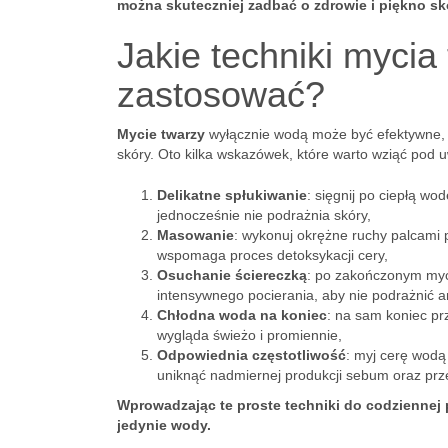
można skuteczniej zadbać o zdrowie i piękno sk
Jakie techniki myci
zastosować?
Mycie twarzy
wyłącznie wodą może być efektywne, a
skóry. Oto kilka wskazówek, które warto wziąć pod 
Delikatne spłukiwanie
: sięgnij po ciepłą wo
jednocześnie nie podrażnia skóry,
Masowanie
: wykonuj okrężne ruchy palcami p
wspomaga proces detoksykacji cery,
Osuchanie ściereczką
: po zakończonym myci
intensywnego pocierania, aby nie podrażnić a
Chłodna woda na koniec
: na sam koniec pr
wygląda świeżo i promiennie,
Odpowiednia częstotliwość
: myj cerę wodą
uniknąć nadmiernej produkcji sebum oraz prz
Wprowadzając te proste techniki do codziennej 
jedynie wody.