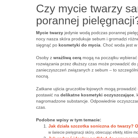
Czy mycie twarzy sa
porannej pielęgnacji
Mycie twarzy
jedynie wodą podczas porannej pielęg
nocy nasza skóra produkuje sebum i gromadzi różneg
sięgnąć po
kosmetyki do mycia
. Choć woda jest w 
Osoby z
wrażliwą cerą
mogą na początku wybierać t
rozwiązania przez dłuższy czas może prowadzić do 
zanieczyszczeń związanych z sebum – to szczególni
nocną.
Zatkane ujścia gruczołów łojowych mogą prowadzi
postawić na
delikatne kosmetyki oczyszczające
, 
nagromadzone substancje. Odpowiednie oczyszczanie
czas.
Podobne wpisy w tym temacie:
Jak działa szczotka soniczna do twarzy? Od
w świecie pielęgnacji skóry, obiecując efekty, które 