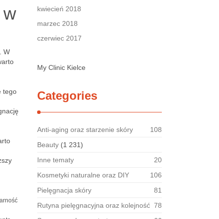
 w
kwiecień 2018
marzec 2018
czerwiec 2017
e. W
warto
My Clinic Kielce
e tego
Categories
gnację
Anti-aging oraz starzenie skóry
108
arto
Beauty
(1 231)
Inne tematy
20
ższy
Kosmetyki naturalne oraz DIY
106
Pielęgnacja skóry
81
larność
Rutyna pielęgnacyjna oraz kolejność
78