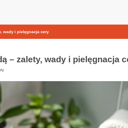
yoksydacyjne
, wady i pielęgnacja cery
 – zalety, wady i pielęgnacja c
ty