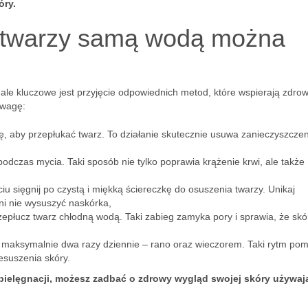
óry.
a twarzy samą wodą można
le kluczowe jest przyjęcie odpowiednich metod, które wspierają zdrow
uwagę:
dę, aby przepłukać twarz. To działanie skutecznie usuwa zanieczyszczen
odczas mycia. Taki sposób nie tylko poprawia krążenie krwi, ale także
u sięgnij po czystą i miękką ściereczkę do osuszenia twarzy. Unikaj
ni nie wysuszyć naskórka,
zepłucz twarz chłodną wodą. Taki zabieg zamyka pory i sprawia, że skó
 maksymalnie dwa razy dziennie – rano oraz wieczorem. Taki rytm po
esuszenia skóry.
pielęgnacji, możesz zadbać o zdrowy wygląd swojej skóry używaj