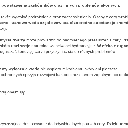
 powstawania zaskórników oraz innych problemów skórnych.
także wywołać podrażnienia oraz zaczerwienienia. Osoby z cerą wrażl
tkowo,
kranowa woda często zawiera różnorodne substancje chemi
óry.
mycia twarzy
może prowadzić do nadmiernego przesuszenia cery. Br
skóra traci swoje naturalne właściwości hydratacyjne.
W efekcie orga
garszać kondycję cery i przyczyniać się do różnych problemów
arzy wyłącznie wodą
nie wspiera mikrobiomu skóry ani płaszcza
r ochronnych sprzyja rozwojowi bakterii oraz stanom zapalnym, co dod
odą obejmują:
czyszczające dostosowane do indywidualnych potrzeb cery.
Dzięki tem