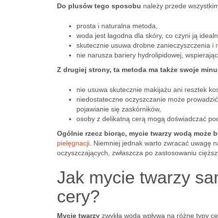
Do plusów tego sposobu
należy przede wszystki
prosta i naturalna metoda,
woda jest łagodna dla skóry, co czyni ją idea
skutecznie usuwa drobne zanieczyszczenia i
nie narusza bariery hydrolipidowej, wspierają
Z drugiej strony, ta metoda ma także swoje minu
nie usuwa skutecznie makijażu ani resztek k
niedostateczne oczyszczanie może prowadzić 
pojawianie się zaskórników,
osoby z delikatną cerą mogą doświadczać podr
Ogólnie rzecz biorąc, mycie twarzy wodą może 
pielęgnacji
. Niemniej jednak warto zwracać uwagę n
oczyszczających, zwłaszcza po zastosowaniu ciężs
Jak mycie twarzy s
cery?
Mycie twarzy
zwykłą wodą wpływa na różne typy cer