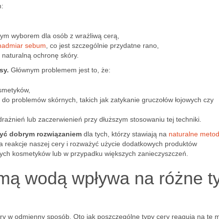
m:
lnym wyborem dla osób z wrażliwą cerą,
nadmiar sebum
, co jest szczególnie przydatne rano,
c naturalną ochronę skóry.
sy.
Głównym problemem jest to, że:
osmetyków,
do problemów skórnych, takich jak zatykanie gruczołów łojowych czy
ażnień lub zaczerwienień przy dłuższym stosowaniu tej techniki.
być dobrym rozwiązaniem
dla tych, którzy stawiają na
naturalne meto
a reakcje naszej cery i rozważyć użycie dodatkowych produktów
zych kosmetyków lub w przypadku większych zanieczyszczeń.
amą wodą wpływa na różne t
y w odmienny sposób. Oto jak poszczególne typy cery reagują na tę 