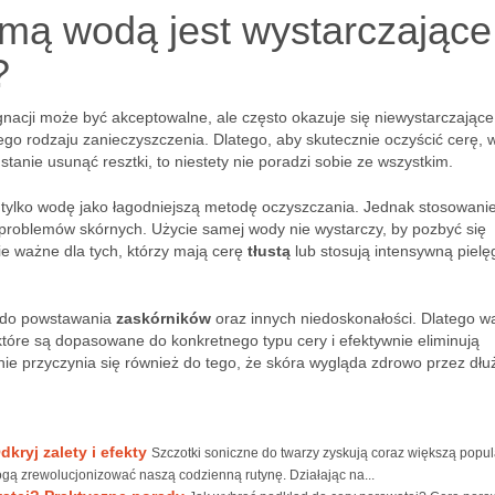
mą wodą jest wystarczające
?
nacji może być akceptowalne, ale często okazuje się niewystarczając
o rodzaju zanieczyszczenia. Dlatego, aby skutecznie oczyścić cerę, 
stanie usunąć resztki, to niestety nie poradzi sobie ze wszystkim.
ylko wodę jako łagodniejszą metodę oczyszczania. Jednak stosowani
problemów skórnych. Użycie samej wody nie wystarczy, by pozbyć się
e ważne dla tych, którzy mają cerę
tłustą
lub stosują intensywną pielę
ć do powstawania
zaskórników
oraz innych niedoskonałości. Dlatego w
które są dopasowane do konkretnego typu cery i efektywnie eliminują
 przyczynia się również do tego, że skóra wygląda zdrowo przez dłu
kryj zalety i efekty
Szczotki soniczne do twarzy zyskują coraz większą popu
mogą zrewolucjonizować naszą codzienną rutynę. Działając na...