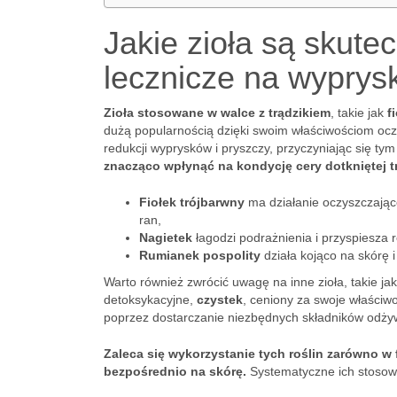
Jakie zioła są skutec
lecznicze na wyprysk
Zioła stosowane w walce z trądzikiem
, takie jak
f
dużą popularnością dzięki swoim właściwościom ocz
redukcji wyprysków i pryszczy, przyczyniając się t
znacząco wpłynąć na kondycję cery dotkniętej t
Fiołek trójbarwny
ma działanie oczyszczając
ran,
Nagietek
łagodzi podrażnienia i przyspiesza
Rumianek pospolity
działa kojąco na skórę 
Warto również zwrócić uwagę na inne zioła, takie ja
detoksykacyjne,
czystek
, ceniony za swoje właściwo
poprzez dostarczanie niezbędnych składników odży
Zaleca się wykorzystanie tych roślin zarówno w
bezpośrednio na skórę.
Systematyczne ich stosowa