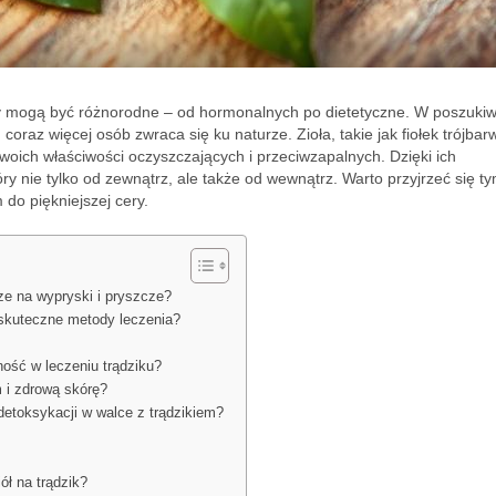
ny mogą być różnorodne – od hormonalnych po dietetyczne. W poszuki
oraz więcej osób zwraca się ku naturze. Zioła, takie jak fiołek trójbar
swoich właściwości oczyszczających i przeciwzapalnych. Dzięki ich
y nie tylko od zewnątrz, ale także od wewnątrz. Warto przyjrzeć się t
do piękniejszej cery.
cze na wypryski i pryszcze?
 skuteczne metody leczenia?
ność w leczeniu trądziku?
 i zdrową skórę?
etoksykacji w walce z trądzikiem?
ół na trądzik?