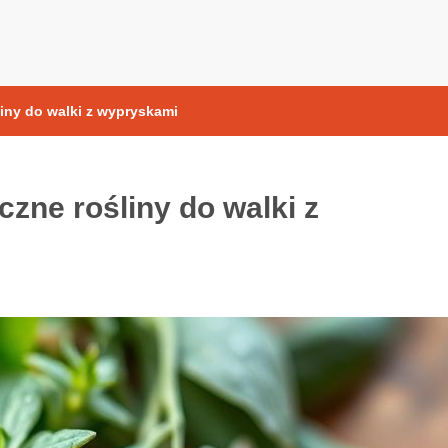
yoksydacyjne
liny do walki z wypryskami
eczne rośliny do walki z