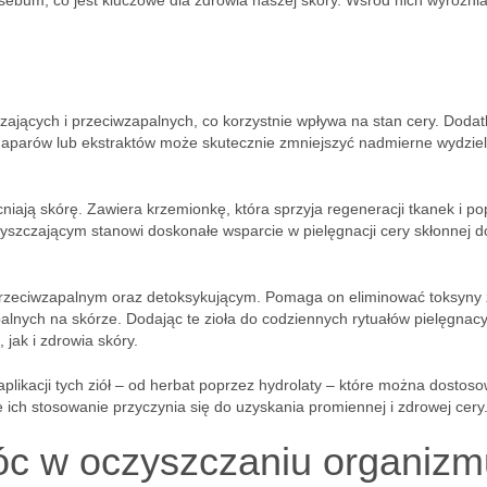
 sebum, co jest kluczowe dla zdrowia naszej skóry. Wśród nich wyróżniaj
zających i przeciwzapalnych, co korzystnie wpływa na stan cery. Doda
e naparów lub ekstraktów może skutecznie zmniejszyć nadmierne wydzie
cniają skórę. Zawiera krzemionkę, która sprzyja regeneracji tkanek i p
yszczającym stanowi doskonałe wsparcie w pielęgnacji cery skłonnej d
przeciwzapalnym oraz detoksykującym. Pomaga on eliminować toksyny 
alnych na skórze. Dodając te zioła do codziennych rytuałów pielęgnacy
ak i zdrowia skóry.
likacji tych ziół – od herbat poprzez hydrolaty – które można dostos
 ich stosowanie przyczynia się do uzyskania promiennej i zdrowej cery
c w oczyszczaniu organizm