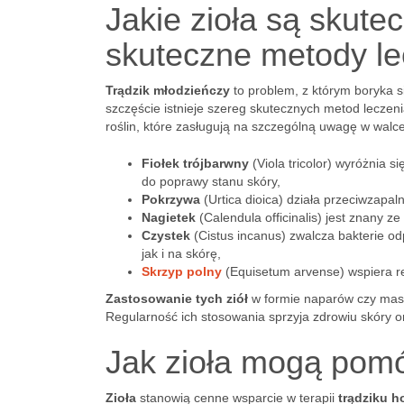
Jakie zioła są skut
skuteczne metody le
Trądzik młodzieńczy
to problem, z którym boryka s
szczęście istnieje szereg skutecznych metod leczen
roślin, które zasługują na szczególną uwagę w walc
Fiołek trójbarwny
(Viola tricolor) wyróżnia 
do poprawy stanu skóry,
Pokrzywa
(Urtica dioica) działa przeciwzapal
Nagietek
(Calendula officinalis) jest znany z
Czystek
(Cistus incanus) zwalcza bakterie o
jak i na skórę,
Skrzyp polny
(Equisetum arvense) wspiera re
Zastosowanie tych ziół
w formie naparów czy mase
Regularność ich stosowania sprzyja zdrowiu skóry 
Jak zioła mogą pom
Zioła
stanowią cenne wsparcie w terapii
trądziku 