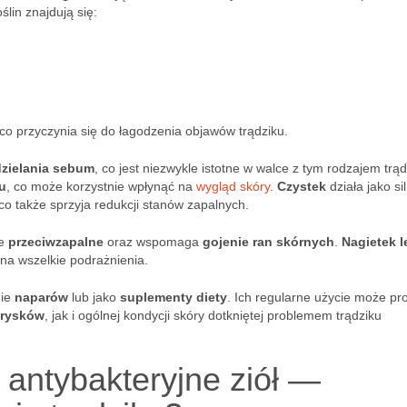
ślin znajdują się:
 co przyczynia się do łagodzenia objawów trądziku.
dzielania sebum
, co jest niezwykle istotne w walce z tym rodzajem trąd
u
, co może korzystnie wpłynąć na
wygląd skóry
.
Czystek
działa jako si
 co także sprzyja redukcji stanów zapalnych.
ie
przeciwzapalne
oraz wspomaga
gojenie ran skórnych
.
Nagietek l
 na wszelkie podrażnienia.
mie
naparów
lub jako
suplementy diety
. Ich regularne użycie może pr
rysków
, jak i ogólnej kondycji skóry dotkniętej problemem trądziku
 antybakteryjne ziół —