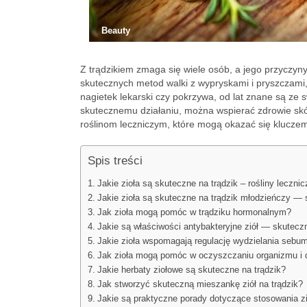
Beauty
Z trądzikiem zmaga się wiele osób, a jego przyczy
skutecznych metod walki z wypryskami i pryszczami, c
nagietek lekarski czy pokrzywa, od lat znane są ze 
skutecznemu działaniu, można wspierać zdrowie skór
roślinom leczniczym, które mogą okazać się kluczem 
Spis treści
Jakie zioła są skuteczne na trądzik – rośliny leczni
Jakie zioła są skuteczne na trądzik młodzieńczy —
Jak zioła mogą pomóc w trądziku hormonalnym?
Jakie są właściwości antybakteryjne ziół — skutecz
Jakie zioła wspomagają regulację wydzielania sebum
Jak zioła mogą pomóc w oczyszczaniu organizmu i d
Jakie herbaty ziołowe są skuteczne na trądzik?
Jak stworzyć skuteczną mieszankę ziół na trądzik?
Jakie są praktyczne porady dotyczące stosowania zi