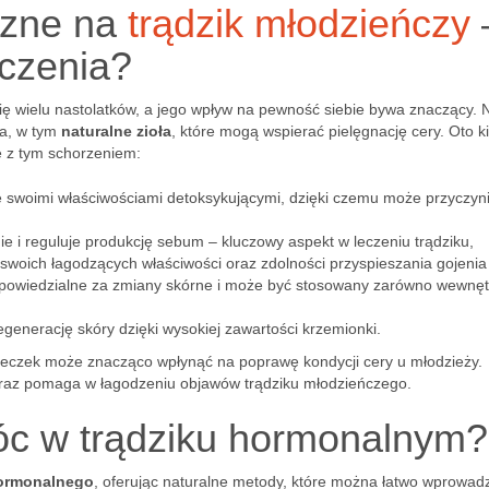
eczne na
trądzik młodzieńczy
czenia?
ię wielu nastolatków, a jego wpływ na pewność siebie bywa znaczący. 
ia, w tym
naturalne zioła
, które mogą wspierać pielęgnację cery. Oto ki
e z tym schorzeniem:
się swoimi właściwościami detoksykującymi, dzięki czemu może przyczyni
nie i reguluje produkcję sebum – kluczowy aspekt w leczeniu trądziku,
e swoich łagodzących właściwości oraz zdolności przyspieszania gojenia
dpowiedzialne za zmiany skórne i może być stosowany zarówno wewnęt
generację skóry dzięki wysokiej zawartości krzemionki.
czek może znacząco wpłynąć na poprawę kondycji cery u młodzieży.
oraz pomaga w łagodzeniu objawów trądziku młodzieńczego.
óc w trądziku hormonalnym?
hormonalnego
, oferując naturalne metody, które można łatwo wprowad