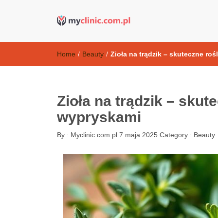
Kosmetyki ant
my clinic Kielce. naturalny krem do twarzy anti-age
Home
/
Beauty
/
Zioła na trądzik – skuteczne roś
Zioła na trądzik – skut
wypryskami
By :
Myclinic.com.pl
7 maja 2025
Category :
Beauty