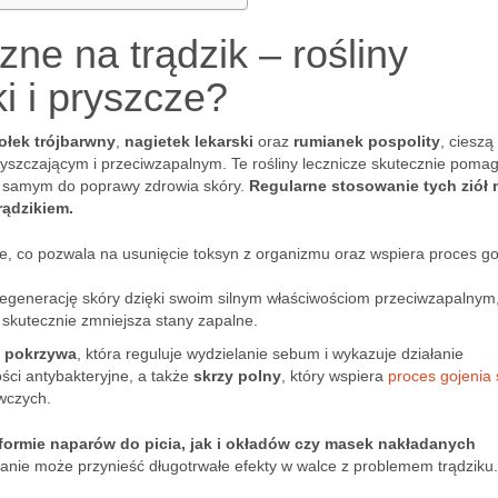
zne na trądzik – rośliny
i i pryszcze?
iołek trójbarwny
,
nagietek lekarski
oraz
rumianek pospolity
, cieszą
yszczającym i przeciwzapalnym. Te rośliny lecznicze skutecznie poma
ym samym do poprawy zdrowia skóry.
Regularne stosowanie tych ziół
rądzikiem.
e, co pozwala na usunięcie toksyn z organizmu oraz wspiera proces go
 regenerację skóry dzięki swoim silnym właściwościom przeciwzapalnym
i skutecznie zmniejsza stany zapalne.
k
pokrzywa
, która reguluje wydzielanie sebum i wykazuje działanie
ści antybakteryjne, a także
skrzy polny
, który wspiera
proces gojenia 
wczych.
 formie naparów do picia, jak i okładów czy masek nakładanych
nie może przynieść długotrwałe efekty w walce z problemem trądziku.