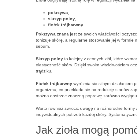
Zioła
odgrywają istotną rolę w regulacji wydzielania
pokrzywa
,
skrzyp polny
,
fiołek trójbarwny
.
Pokrzywa
znana jest ze swoich właściwości oczyszc
tonizuje skórę, a regularne stosowanie jej w formi
sebum.
Skrzyp polny
to kolejny z cennych ziół, które wzma
elastyczność skóry. Dzięki swoim właściwościom ocz
trądziku.
Fiołek trójbarwny
wyróżnia się silnym działaniem 
organizmu, co przekłada się na redukcję stanów zap
można dostrzec znaczną poprawę zarówno wyglądu, j
Warto również zwrócić uwagę na różnorodne formy ap
indywidualnych potrzeb każdej skóry. Systematyczne
Jak zioła mogą pomó