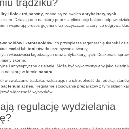
niu trądziku?
lity
i
fiołek trójbarwny
, znane są ze swoich
antybakteryjnych
dzikiem. Działają one na skórę poprzez eliminację bakterii odpowiedzia
tkiem wspierają proces gojenia oraz oczyszczania cery, co odgrywa kl
lawonoidów
i
karotenoidów
, co przyspiesza regenerację tkanek i dzia
staci
maści
lub
toników
do przemywania twarzy,
lnych właściwości łagodzących oraz antybakteryjnych. Doskonale spraw
miany skórne,
yjne i antyseptyczne działanie. Może być wykorzystywany jako składni
io na skórę w formie
naparu
.
ół w zwalczaniu trądziku, wskazując na ich zdolność do redukcji stanó
ibacterium acnes
. Regularne stosowanie preparatów z tymi składnika
jszyć widoczność wyprysków.
ają regulację wydzielania
rę?