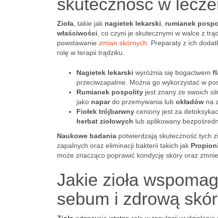
skuteczność w lecze
Zioła
, takie jak
nagietek lekarski
,
rumianek pospo
właściwości
, co czyni je skutecznymi w walce z trą
powstawanie
zmian skórnych
. Preparaty z ich doda
rolę w terapii trądziku.
Nagietek lekarski
wyróżnia się bogactwem
f
przeciwzapalnie. Można go wykorzystać w po
Rumianek pospolity
jest znany ze swoich si
jako
napar
do przemywania lub
okładów
na z
Fiołek trójbarwny
ceniony jest za detoksykac
herbat ziołowych
lub aplikowany bezpośredn
Naukowe badania
potwierdzają skuteczność tych zi
zapalnych oraz eliminacji bakterii takich jak
Propion
może znacząco poprawić kondycję skóry oraz zmnie
Jakie zioła wspomag
sebum i zdrową skó