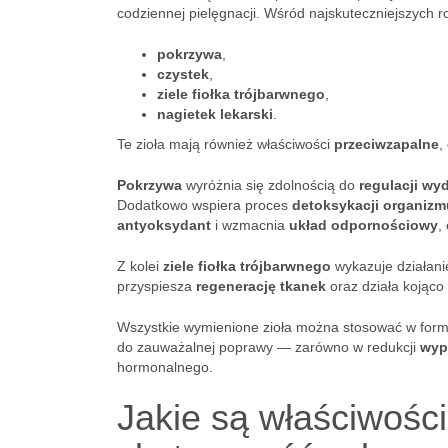
codziennej pielęgnacji. Wśród najskuteczniejszych ro
pokrzywa
,
czystek
,
ziele fiołka trójbarwnego
,
nagietek lekarski
.
Te zioła mają również właściwości
przeciwzapalne
,
Pokrzywa
wyróżnia się zdolnością do
regulacji wy
Dodatkowo wspiera proces
detoksykacji organizm
antyoksydant
i wzmacnia
układ odpornościowy
,
Z kolei
ziele fiołka trójbarwnego
wykazuje działan
przyspiesza
regenerację tkanek
oraz działa kojąco
Wszystkie wymienione zioła można stosować w for
do zauważalnej poprawy — zarówno w redukcji
wyp
hormonalnego.
Jakie są właściwości