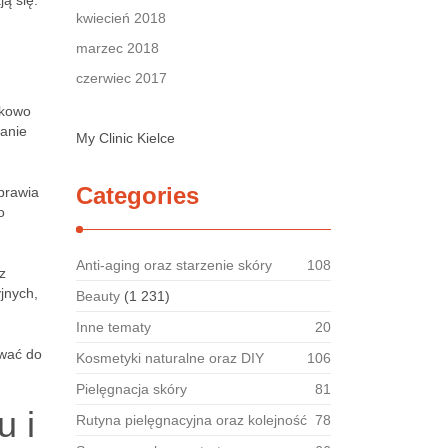
ą się:
kwiecień 2018
marzec 2018
czerwiec 2017
tkowo
lanie
My Clinic Kielce
Categories
oprawia
o
Anti-aging oraz starzenie skóry
108
z
jnych,
Beauty
(1 231)
Inne tematy
20
ować do
Kosmetyki naturalne oraz DIY
106
.
Pielęgnacja skóry
81
u i
Rutyna pielęgnacyjna oraz kolejność
78