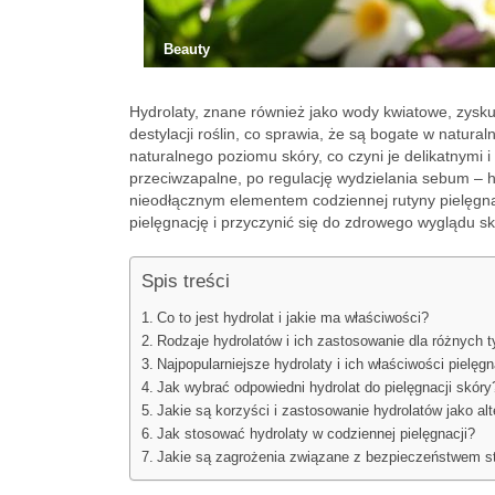
Beauty
Hydrolaty, znane również jako wody kwiatowe, zysku
destylacji roślin, co sprawia, że są bogate w natural
naturalnego poziomu skóry, co czyni je delikatnymi 
przeciwzapalne, po regulację wydzielania sebum – hy
nieodłącznym elementem codziennej rutyny pielęgnac
pielęgnację i przyczynić się do zdrowego wyglądu sk
Spis treści
Co to jest hydrolat i jakie ma właściwości?
Rodzaje hydrolatów i ich zastosowanie dla różnych 
Najpopularniejsze hydrolaty i ich właściwości pielęg
Jak wybrać odpowiedni hydrolat do pielęgnacji skóry
Jakie są korzyści i zastosowanie hydrolatów jako al
Jak stosować hydrolaty w codziennej pielęgnacji?
Jakie są zagrożenia związane z bezpieczeństwem sto