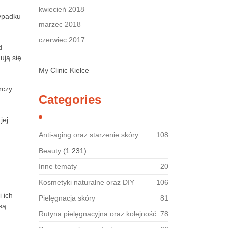
kwiecień 2018
zypadku
marzec 2018
czerwiec 2017
d
ują się
My Clinic Kielce
rczy
Categories
jej
Anti-aging oraz starzenie skóry
108
Beauty
(1 231)
Inne tematy
20
Kosmetyki naturalne oraz DIY
106
 ich
Pielęgnacja skóry
81
są
Rutyna pielęgnacyjna oraz kolejność
78