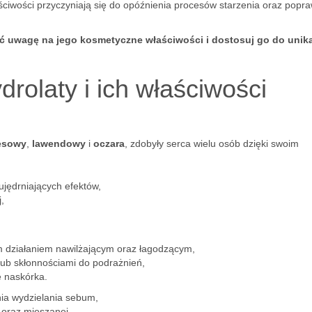
aściwości przyczyniają się do opóźnienia procesów starzenia oraz popr
óć uwagę na jego kosmetyczne właściwości i dostosuj go do unik
drolaty i ich właściwości
esowy
,
lawendowy
i
oczara
, zdobyły serca wielu osób dzięki swoim
ujędrniających efektów,
,
 działaniem nawilżającym oraz łagodzącym,
 lub skłonnościami do podrażnień,
ę naskórka.
ia wydzielania sebum,
 oraz mieszanej,