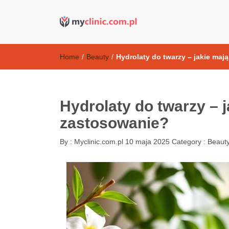
Kosmetyki ant
my clinic Kielce. naturalny krem do twarzy anti-age
Home
/
Beauty
/
Hydrolaty do twarzy – jakie maj
Hydrolaty do twarzy – j
zastosowanie?
By :
Myclinic.com.pl
10 maja 2025
Category :
Beaut