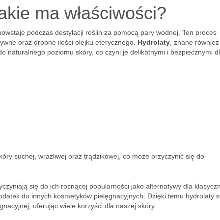
 jakie ma właściwości?
powstaje podczas destylacji roślin za pomocą pary wodnej. Ten proces
ywne oraz drobne ilości olejku eterycznego.
Hydrolaty
, znane również
 naturalnego poziomu skóry, co czyni je delikatnymi i bezpiecznymi d
óry suchej, wrażliwej oraz trądzikowej, co może przyczynić się do
czyniają się do ich rosnącej popularności jako alternatywy dla klasycz
odatek do innych kosmetyków pielęgnacyjnych. Dzięki temu hydrolaty st
cyjnej, oferując wiele korzyści dla naszej skóry.