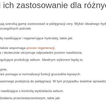
i ich zastosowanie dla różny
erują szeroką gamę zastosowań w pielęgnacji cery. Wybór idealnego hyd
szczególnych potrzeb.
nawilżające i regenerujące hydrolaty, takie jak:
ale także wspomaga
proces regeneracji
,
ia i skutecznie utrzymuje odpowiedni poziom nawilżenia.
 regulujące produkcję sebum. Idealnym wyborem będą tu:
yjnie,
nież pomaga w normalizacji funkcji gruczołów łojowych.
ażonego podejścia do pielęgnacji. W tym przypadku świetnie sprawdzi 
i nawilżające z kontrolą wydzielania sebum.
działaniu przeciwstarzeniowym, takie jak: