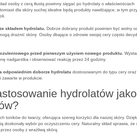
ład osoby z cerą tłustą powinny sięgać po hydrolaty o właściwościach
Natomiast dla skóry suchej idealne będą produkty nawilżające; w tym pr
li.
ze składem hydrolatu.
Dobrze dobrany produkt powinien być wolny o
mogą drażnić skórę. Osoby dbające o zdrowie swojej cery często decyd
 uczuleniowego przed pierwszym użyciem nowego produktu.
Wysta
ronę nadgarstka i obserwować reakcję przez 24 godziny.
na odpowiednim doborze hydrolatu
dostosowanym do typu cery oraz 
ki zawarte w produkcie.
zastosowanie hydrolatów jako
ków?
h toników do twarzy, oferująca szereg korzyści dla naszej skóry. Dzięki
ą doskonały wybór po oczyszczeniu cery. Naturalny skład sprawia, że 
a przez osoby z wrażliwą skórą.