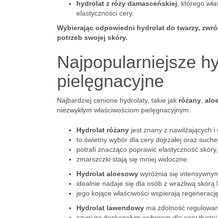
hydrolat z róży damasceńskiej
, którego wł
elastyczności cery.
Wybierając odpowiedni hydrolat do twarzy, zwr
potrzeb swojej skóry.
Najpopularniejsze hy
pielęgnacyjne
Najbardziej cenione hydrolaty, takie jak
różany
,
alo
niezwykłym właściwościom pielęgnacyjnym.
Hydrolat różany
jest znany z nawilżających i 
to świetny wybór dla cery dojrzałej oraz suchej
potrafi znacząco poprawić elastyczność skóry,
zmarszczki stają się mniej widoczne.
Hydrolat aloesowy
wyróżnia się intensywnym
idealnie nadaje się dla osób z wrażliwą skórą
jego kojące właściwości wspierają regeneracj
Hydrolat lawendowy
ma zdolność regulowan
czyni go doskonałym wyborem dla cery tłustej