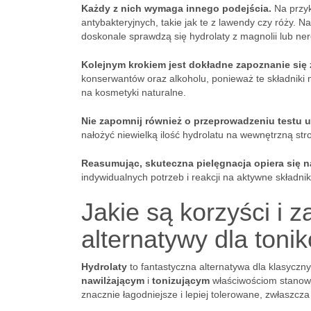
Każdy z nich wymaga innego podejścia.
Na przyk
antybakteryjnych, takie jak te z lawendy czy róży. 
doskonale sprawdzą się hydrolaty z magnolii lub nero
Kolejnym krokiem jest dokładne zapoznanie się 
konserwantów oraz alkoholu, ponieważ te składniki 
na kosmetyki naturalne.
Nie zapomnij również o przeprowadzeniu testu
nałożyć niewielką ilość hydrolatu na wewnętrzną st
Reasumując, skuteczna pielęgnacja opiera się 
indywidualnych potrzeb i reakcji na aktywne składni
Jakie są korzyści i 
alternatywy dla toni
Hydrolaty
to fantastyczna alternatywa dla klasycznyc
nawilżającym
i
tonizującym
właściwościom stanowi
znacznie łagodniejsze i lepiej tolerowane, zwłaszcz