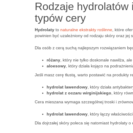
Rodzaje hydrolatów 
typów cery
Hydrolaty
to
naturalne ekstrakty roślinne
, które of
powinien być uzależniony od rodzaju skóry oraz jej 
Dla osób z cerą suchą najlepszym rozwiązaniem będą 
różany
, który nie tylko doskonale nawilża, 
aloesowy
, który działa kojąco na podrażnien
Jeśli masz cerę tłustą, warto postawić na produkty
hydrolat lawendowy
, który działa antybakter
hydrolat z oczaru wirginijskiego
, który rów
Cera mieszana wymaga szczególnej troski i zrównow
hydrolat lawendowy
, który łączy właściwośc
Dla dojrzałej skóry poleca się natomiast hydrolaty o 