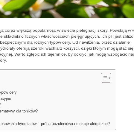
ją coraz większą popularność w świecie pielęgnacji skóry. Powstają w 
ne składniki o licznych właściwościach pielęgnujących. Ich pH jest zbliż
i bezpiecznymi dla różnych typów cery. Od nawilżenia, przez działanie
drolaty oferują szeroki wachlarz korzyści, dzięki którym mogą stać się
yjnej. Warto zgłębić ich tajemnice, by odkryć, jak mogą wzbogacić na
óry.
typów cery
nacyjne
?
ternatywy dla toników?
sowania hydrolatów – próba uczuleniowa i reakcje alergiczne?