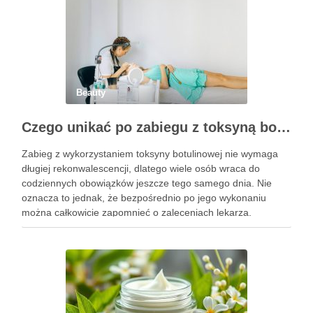
Beauty
Czego unikać po zabiegu z toksyną botulinową?
Zabieg z wykorzystaniem toksyny botulinowej nie wymaga
długiej rekonwalescencji, dlatego wiele osób wraca do
codziennych obowiązków jeszcze tego samego dnia. Nie
oznacza to jednak, że bezpośrednio po jego wykonaniu
można całkowicie zapomnieć o zaleceniach lekarza.
Pierwsze godziny i dni po zabiegu mają znaczenie dla
uzyskania oczekiwanego efektu oraz prawidłowego działania
…