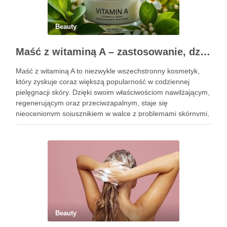
Beauty
Maść z witaminą A – zastosowanie, działanie i bezpieczeństwo stosowania
Maść z witaminą A to niezwykle wszechstronny kosmetyk,
który zyskuje coraz większą popularność w codziennej
pielęgnacji skóry. Dzięki swoim właściwościom nawilżającym,
regenerującym oraz przeciwzapalnym, staje się
nieocenionym sojusznikiem w walce z problemami skórnymi,
takimi jak zmarszczki, trądzik czy podrażnienia. Jej działanie
na skórę twarzy nie tylko poprawia jej teksturę, ale …
Beauty