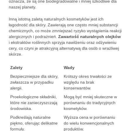
oznacza, że są one biodegradowalne i mniej szkodliwe dla
naszej planety.
Inną istotną zaletą naturalnych kosmetyków jest ich
łagodność dla skóry. Zawierają one często mniej substancji
chemicznych, co może zmniejszać ryzyko wystąpienia reakcji
alergicznych i podrażnień.
Zawartość naturalnych olejków
i ekstraktów roślinnych sprzyja nawilżeniu oraz odżywieniu
cery, co czyni je atrakcyjną alternatywą dla osób o wrażliwej
skórze.
Zalety
Wady
Bezpieczniejsze dla skóry,
Krótszy okres trwałości ze
zwłaszcza w przypadku
względu na brak
alergii.
konserwantów.
Proekologiczne składniki,
Mogą być mniej skuteczne w
które nie zanieczyszczają
porównaniu do tradycyjnych
środowiska.
kosmetyków.
Podkreślają naturalne
Wyższa cena w porównaniu
piękno, oferując delikatne
do wielu konwencjonalnych
formuły.
produktów.