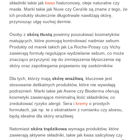
składniki takie jak
kwas
hialuronowy, oleje naturalne czy
masła. Marki takie jak Nuxe czy CeraVe są znane z tego, że
ich produkty skutecznie długotrwale nawilżają skórę,
przynosząc ulgę suchej dermie.
Osoby z
skórą tłustą
powinny poszukiwać kosmetyków
matujących, które pomogą kontrolować nadmiar sebum.
Produkty od marek takich jak La Roche-Posay czy Vichy
zawierają formuły regulujące wydzielanie sebum, co może
znacząco przyczynić się do zmniejszenia błyszczenia się
skóry oraz zapobiegania pojawianiu się zaskórników.
Dla tych, którzy mają
skórę wrażliwą
, kluczowe jest
stosowanie delikatnych produktów, które nie wywołają
podrażnień. Marki takie jak Avene czy Bioderma oferują
kosmetyki zawierające minimalną ilość składników, co
zredukować ryzyko alergii. Sera i
kremy
o prostych
formułach, jak np. te z ekstraktem z rumianku czy aloesu,
będą idealne dla skóry wrażliwej.
Natomiast
skóra trądzikowa
wymaga produktów, które
zawierają aktywne składniki, takie jak kwas salicylowy czy