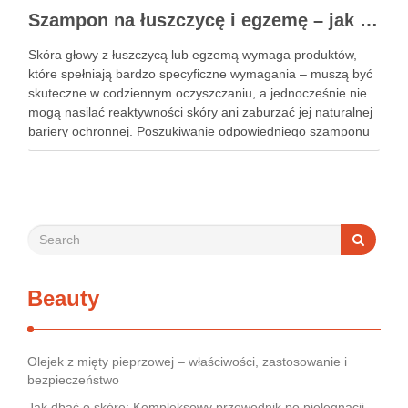
Szampon na łuszczycę i egzemę – jak świadomie dobierać produkty przy wrażliwej skórze głowy?
Skóra głowy z łuszczycą lub egzemą wymaga produktów,
które spełniają bardzo specyficzne wymagania – muszą być
skuteczne w codziennym oczyszczaniu, a jednocześnie nie
mogą nasilać reaktywności skóry ani zaburzać jej naturalnej
bariery ochronnej. Poszukiwanie odpowiedniego szamponu
bywa dla wielu pacjentów procesem długim i frustrującym, bo
rynek jest pełen produktów deklarujących …
Beauty
Olejek z mięty pieprzowej – właściwości, zastosowanie i
bezpieczeństwo
Jak dbać o skórę: Kompleksowy przewodnik po pielęgnacji