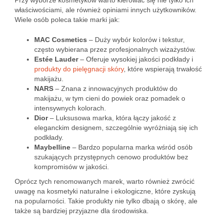
Przy wyborze kosmetyków warto kierować się nie tylko ich
właściwościami, ale również opiniami innych użytkowników.
Wiele osób poleca takie marki jak:
MAC Cosmetics
– Duży wybór kolorów i tekstur,
często wybierana przez profesjonalnych wizażystów.
Estée Lauder
– Oferuje wysokiej jakości podkłady i
produkty do pielęgnacji skóry
, które wspierają trwałość
makijażu.
NARS
– Znana z innowacyjnych produktów do
makijażu, w tym cieni do powiek oraz pomadek o
intensywnych kolorach.
Dior
– Luksusowa marka, która łączy jakość z
eleganckim designem, szczególnie wyróżniają się ich
podkłady.
Maybelline
– Bardzo popularna marka wśród osób
szukających przystępnych cenowo produktów bez
kompromisów w jakości.
Oprócz tych renomowanych marek, warto również zwrócić
uwagę na kosmetyki naturalne i ekologiczne, które zyskują
na popularności. Takie produkty nie tylko dbają o skórę, ale
także są bardziej przyjazne dla środowiska.