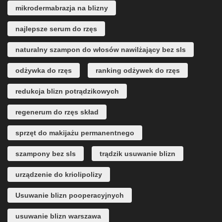
mikrodermabrazja na blizny
najlepsze serum do rzęs
naturalny szampon do włosów nawilżający bez sls
odżywka do rzęs
ranking odżywek do rzęs
redukcja blizn potrądzikowych
regenerum do rzęs skład
sprzęt do makijażu permanentnego
szampony bez sls
trądzik usuwanie blizn
urządzenie do kriolipolizy
Usuwanie blizn pooperacyjnych
usuwanie blizn warszawa