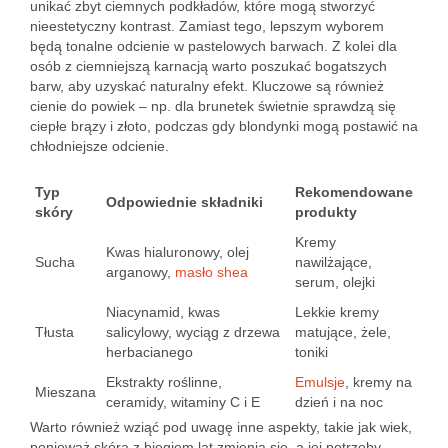
unikać zbyt ciemnych podkładów, które mogą stworzyć
nieestetyczny kontrast. Zamiast tego, lepszym wyborem
będą tonalne odcienie w pastelowych barwach. Z kolei dla
osób z ciemniejszą karnacją warto poszukać bogatszych
barw, aby uzyskać naturalny efekt. Kluczowe są również
cienie do powiek – np. dla brunetek świetnie sprawdzą się
ciepłe brązy i złoto, podczas gdy blondynki mogą postawić na
chłodniejsze odcienie.
Typ
Rekomendowane
Odpowiednie składniki
skóry
produkty
Kremy
Kwas hialuronowy, olej
Sucha
nawilżające,
arganowy,
masło shea
serum, olejki
Niacynamid, kwas
Lekkie kremy
Tłusta
salicylowy, wyciąg z drzewa
matujące, żele,
herbacianego
toniki
Ekstrakty roślinne,
Emulsje
, kremy na
Mieszana
ceramidy, witaminy C i E
dzień i na noc
Warto również wziąć pod uwagę inne aspekty, takie jak wiek,
ponieważ skóra z biegiem lat zmienia się, a jej potrzeby