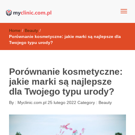
my clinic Kielce. naturalny krem do twarzy anti-age
Kosmetyki antyoksydacyjne
Home
/
Beauty
/
Porównanie kosmetyczne: jakie marki są najlepsze dla
Twojego typu urody?
Porównanie kosmetyczne:
jakie marki są najlepsze
dla Twojego typu urody?
By :
Myclinic.com.pl
25 lutego 2022
Category :
Beauty