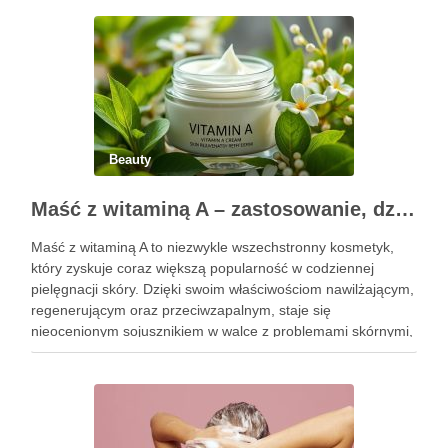
uzyskania oczekiwanego efektu oraz prawidłowego działania
…
Beauty
Maść z witaminą A – zastosowanie, działanie i bezpieczeństwo stosowania
Maść z witaminą A to niezwykle wszechstronny kosmetyk,
który zyskuje coraz większą popularność w codziennej
pielęgnacji skóry. Dzięki swoim właściwościom nawilżającym,
regenerującym oraz przeciwzapalnym, staje się
nieocenionym sojusznikiem w walce z problemami skórnymi,
takimi jak zmarszczki, trądzik czy podrażnienia. Jej działanie
na skórę twarzy nie tylko poprawia jej teksturę, ale …