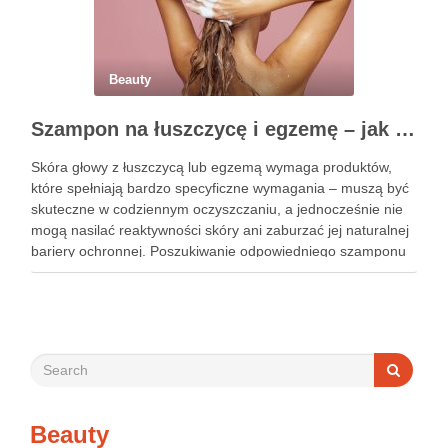
Beauty
Szampon na łuszczycę i egzemę – jak świadomie dobierać produkty przy wrażliwej skórze głowy?
Skóra głowy z łuszczycą lub egzemą wymaga produktów,
które spełniają bardzo specyficzne wymagania – muszą być
skuteczne w codziennym oczyszczaniu, a jednocześnie nie
mogą nasilać reaktywności skóry ani zaburzać jej naturalnej
bariery ochronnej. Poszukiwanie odpowiedniego szamponu
bywa dla wielu pacjentów procesem długim i frustrującym, bo
rynek jest pełen produktów deklarujących …
Beauty