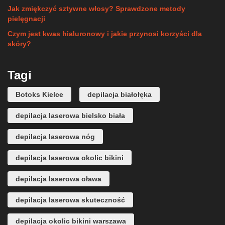
Jak zmiękczyć sztywne włosy? Sprawdzone metody
pielęgnacji
Czym jest kwas hialuronowy i jakie przynosi korzyści dla
skóry?
Tagi
Botoks Kielce
depilacja białołęka
depilacja laserowa bielsko biała
depilacja laserowa nóg
depilacja laserowa okolic bikini
depilacja laserowa oława
depilacja laserowa skuteczność
depilacja okolic bikini warszawa