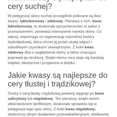
cery suchej?
W pielęgnacji skóry suchej szczególnie polecane są dwa
kwasy:
laktobionowy
i
mlekowy
. Pierwszy z nich,
kwas
laktobionowy
, to doskonały sprzymierzeniec w walce z
przesuszeniem, ponieważ intensywnie nawilża skórę. Co
więcej, wspomaga on regenerację naturalnej bariery
hydrolipidowej, która chroni ją przed utratą wilgoci i
szkodliwymi czynnikami zewnętrznymi. Z kolei
kwas
mlekowy
dba o wygładzenie skóry, a także znacząco
poprawia jej strukturę. Dzięki niemu cera staje się bardziej
miękka, elastyczna i przyjemna w dotyku.
Jakie kwasy są najlepsze do
cery tłustej i trądzikowej?
Osoby z cerą tłustą i trądzikową powinny sięgnąć po
kwas
salicylowy
lub
migdałowy
. Ten pierwszy, dzięki swoim
właściwościom lipofilowym, doskonale sprawdza się w
pielęgnacji tego typu skóry. Z kolei
kwas migdałowy
,
obdarzony silnym działaniem przeciwbakteryjnym, efektywnie