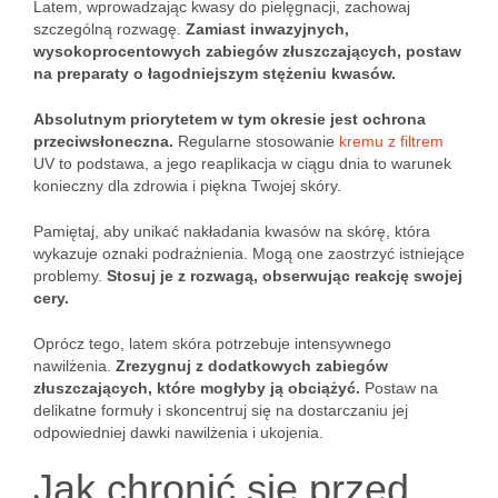
Latem, wprowadzając kwasy do pielęgnacji, zachowaj
szczególną rozwagę.
Zamiast inwazyjnych,
wysokoprocentowych zabiegów złuszczających, postaw
na preparaty o łagodniejszym stężeniu kwasów.
Absolutnym priorytetem w tym okresie jest ochrona
przeciwsłoneczna.
Regularne stosowanie
kremu z filtrem
UV to podstawa, a jego reaplikacja w ciągu dnia to warunek
konieczny dla zdrowia i piękna Twojej skóry.
Pamiętaj, aby unikać nakładania kwasów na skórę, która
wykazuje oznaki podrażnienia. Mogą one zaostrzyć istniejące
problemy.
Stosuj je z rozwagą, obserwując reakcję swojej
cery.
Oprócz tego, latem skóra potrzebuje intensywnego
nawilżenia.
Zrezygnuj z dodatkowych zabiegów
złuszczających, które mogłyby ją obciążyć.
Postaw na
delikatne formuły i skoncentruj się na dostarczaniu jej
odpowiedniej dawki nawilżenia i ukojenia.
Jak chronić się przed