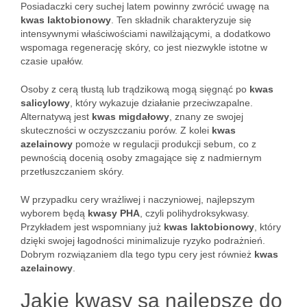
Posiadaczki cery suchej latem powinny zwrócić uwagę na
kwas laktobionowy
. Ten składnik charakteryzuje się
intensywnymi właściwościami nawilżającymi, a dodatkowo
wspomaga regenerację skóry, co jest niezwykle istotne w
czasie upałów.
Osoby z cerą tłustą lub trądzikową mogą sięgnąć po
kwas
salicylowy
, który wykazuje działanie przeciwzapalne.
Alternatywą jest
kwas migdałowy
, znany ze swojej
skuteczności w oczyszczaniu porów. Z kolei
kwas
azelainowy
pomoże w regulacji produkcji sebum, co z
pewnością docenią osoby zmagające się z nadmiernym
przetłuszczaniem skóry.
W przypadku cery wrażliwej i naczyniowej, najlepszym
wyborem będą
kwasy PHA
, czyli polihydroksykwasy.
Przykładem jest wspomniany już
kwas laktobionowy
, który
dzięki swojej łagodności minimalizuje ryzyko podrażnień.
Dobrym rozwiązaniem dla tego typu cery jest również
kwas
azelainowy
.
Jakie kwasy są najlepsze do