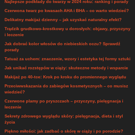
Najlepsze podkłady do twarzy w 2024 roku: ranking i porady
Czerwona twarz po kwasach AHA i BHA – co warto wiedzieć?
Delikatny makijaż dzienny – jak uzyskać naturalny efekt?
Trądzik grudkowo-krostkowy u dorosłych: objawy, przyczyny
i leczenie
Jak dobrać kolor włosów do niebieskich oczu? Sprawdź
porady
Tatuaż za uchem: znaczenie, wzory i estetyka tej formy sztuki
Jak unikać rozstępów w ciąży: skuteczne metody i wsparcie
Makijaż po 40-tce: Krok po kroku do promiennego wyglądu
Przeciwwskazania do zabiegów kosmetycznych – co musisz
wiedzieć?
Czerwone plamy po pryszczach – przyczyny, pielęgnacja i
leczenie
Sekrety zdrowego wyglądu skóry: pielęgnacja, dieta i styl
życia
Piękno miłości: jak zadbać o skórę w ciąży i po porodzie?