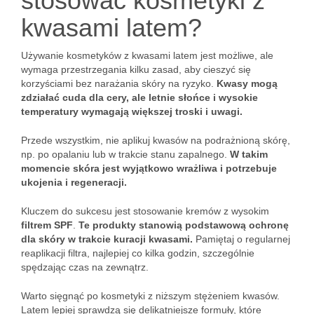
stosować kosmetyki z
kwasami latem?
Używanie kosmetyków z kwasami latem jest możliwe, ale
wymaga przestrzegania kilku zasad, aby cieszyć się
korzyściami bez narażania skóry na ryzyko.
Kwasy mogą
zdziałać cuda dla cery, ale letnie słońce i wysokie
temperatury wymagają większej troski i uwagi.
Przede wszystkim, nie aplikuj kwasów na podrażnioną skórę,
np. po opalaniu lub w trakcie stanu zapalnego.
W takim
momencie skóra jest wyjątkowo wrażliwa i potrzebuje
ukojenia i regeneracji.
Kluczem do sukcesu jest stosowanie kremów z wysokim
filtrem SPF
.
Te produkty stanowią podstawową ochronę
dla skóry w trakcie kuracji kwasami.
Pamiętaj o regularnej
reaplikacji filtra, najlepiej co kilka godzin, szczególnie
spędzając czas na zewnątrz.
Warto sięgnąć po kosmetyki z niższym stężeniem kwasów.
Latem lepiej sprawdzą się delikatniejsze formuły, które