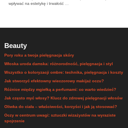
wpływać na estetykę i trwałość …
Beauty
Pory roku a twoja pielęgnacja skóry
Włoska uroda damska: różnorodność, pielęgnacja i styl
Wszystko o koloryzacji ombre: technika, pielęgnacja i koszty
Jak stworzyć efektowny wieczorowy makijaż oczu?
Różnice między mgiełką a perfumami: co warto wiedzieć?
Jak często myć włosy? Klucz do zdrowej pielęgnacji włosów
Oliwka do ciała – właściwości, korzyści i jak ją stosować?
Oczy w centrum uwagi: sztuczki wizażystów na wyraziste
spojrzenie