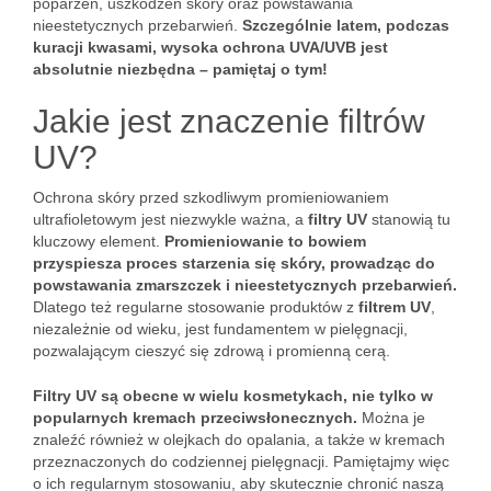
poparzeń, uszkodzeń skóry oraz powstawania
nieestetycznych przebarwień.
Szczególnie latem, podczas
kuracji kwasami, wysoka ochrona UVA/UVB jest
absolutnie niezbędna – pamiętaj o tym!
Jakie jest znaczenie filtrów
UV?
Ochrona skóry przed szkodliwym promieniowaniem
ultrafioletowym jest niezwykle ważna, a
filtry UV
stanowią tu
kluczowy element.
Promieniowanie to bowiem
przyspiesza proces starzenia się skóry, prowadząc do
powstawania zmarszczek i nieestetycznych przebarwień.
Dlatego też regularne stosowanie produktów z
filtrem UV
,
niezależnie od wieku, jest fundamentem w pielęgnacji,
pozwalającym cieszyć się zdrową i promienną cerą.
Filtry UV są obecne w wielu kosmetykach, nie tylko w
popularnych kremach przeciwsłonecznych.
Można je
znaleźć również w olejkach do opalania, a także w kremach
przeznaczonych do codziennej pielęgnacji. Pamiętajmy więc
o ich regularnym stosowaniu, aby skutecznie chronić naszą