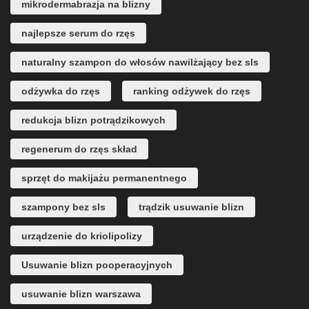
mikrodermabrazja na blizny
najlepsze serum do rzęs
naturalny szampon do włosów nawilżający bez sls
odżywka do rzęs
ranking odżywek do rzęs
redukcja blizn potrądzikowych
regenerum do rzęs skład
sprzęt do makijażu permanentnego
szampony bez sls
trądzik usuwanie blizn
urządzenie do kriolipolizy
Usuwanie blizn pooperacyjnych
usuwanie blizn warszawa