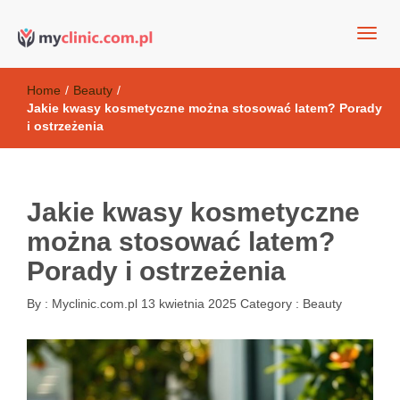
my clinic Kielce. naturalny krem do twarzy anti-age
Kosmetyki antyoksydacyjne
Home
/
Beauty
/
Jakie kwasy kosmetyczne można stosować latem? Porady
i ostrzeżenia
Jakie kwasy kosmetyczne
można stosować latem?
Porady i ostrzeżenia
By :
Myclinic.com.pl
13 kwietnia 2025
Category :
Beauty