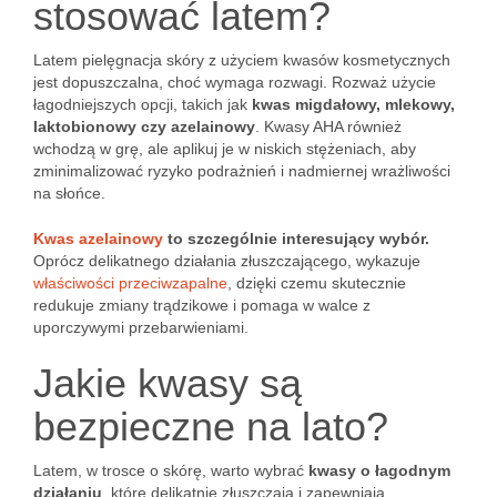
stosować latem?
Latem pielęgnacja skóry z użyciem kwasów kosmetycznych
jest dopuszczalna, choć wymaga rozwagi. Rozważ użycie
łagodniejszych opcji, takich jak
kwas migdałowy, mlekowy,
laktobionowy czy azelainowy
. Kwasy AHA również
wchodzą w grę, ale aplikuj je w niskich stężeniach, aby
zminimalizować ryzyko podrażnień i nadmiernej wrażliwości
na słońce.
Kwas azelainowy
to szczególnie interesujący wybór.
Oprócz delikatnego działania złuszczającego, wykazuje
właściwości przeciwzapalne
, dzięki czemu skutecznie
redukuje zmiany trądzikowe i pomaga w walce z
uporczywymi przebarwieniami.
Jakie kwasy są
bezpieczne na lato?
Latem, w trosce o skórę, warto wybrać
kwasy o łagodnym
działaniu
, które delikatnie złuszczają i zapewniają