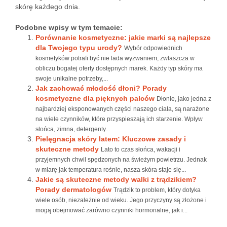
skórę każdego dnia.
Podobne wpisy w tym temacie:
Porównanie kosmetyczne: jakie marki są najlepsze
dla Twojego typu urody?
Wybór odpowiednich
kosmetyków potrafi być nie lada wyzwaniem, zwłaszcza w
obliczu bogatej oferty dostępnych marek. Każdy typ skóry ma
swoje unikalne potrzeby,...
Jak zachować młodość dłoni? Porady
kosmetyczne dla pięknych palców
Dłonie, jako jedna z
najbardziej eksponowanych części naszego ciała, są narażone
na wiele czynników, które przyspieszają ich starzenie. Wpływ
słońca, zimna, detergenty...
Pielęgnacja skóry latem: Kluczowe zasady i
skuteczne metody
Lato to czas słońca, wakacji i
przyjemnych chwil spędzonych na świeżym powietrzu. Jednak
w miarę jak temperatura rośnie, nasza skóra staje się...
Jakie są skuteczne metody walki z trądzikiem?
Porady dermatologów
Trądzik to problem, który dotyka
wiele osób, niezależnie od wieku. Jego przyczyny są złożone i
mogą obejmować zarówno czynniki hormonalne, jak i...