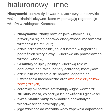
hialuronowy i inne
Niacynamid
,
ceramidy
i
kwas hialuronowy
to niezwykle
ważne składniki aktywne, które wspomagają regenerację
włosów w zabiegach Kerastase.
Niacynamid
, znany również jako witamina B3,
przyczynia się do poprawy elastyczności włosów oraz
wzmacnia ich strukturę,
działa przeciwzapalnie, co jest istotne w łagodzeniu
podrażnień skóry głowy – kluczowe dla prawidłowego
wzrostu włosów,
Ceramidy
to lipidy pełniące kluczową rolę w
odbudowie naturalnej bariery ochronnej kosmyków,
dzięki nim włosy stają się bardziej odporne na
uszkodzenia mechaniczne oraz
działanie czynników
zewnętrznych
,
ceramidy skutecznie zatrzymują wilgoć wewnątrz
struktury włosa, co sprzyja ich nawilżeniu i gładkości,
Kwas hialuronowy
to składnik o doskonałych
właściwościach nawilżających,
jego zdolność do wiązania wody zapewnia odpowiedni