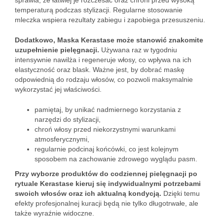
sprawia, że łatwiej je rozczesać oraz chroni przed wysoką
temperaturą podczas stylizacji. Regularne stosowanie
mleczka wspiera rezultaty zabiegu i zapobiega przesuszeniu.
Dodatkowo, Maska Kerastase może stanowić znakomite
uzupełnienie pielęgnacji.
Używana raz w tygodniu
intensywnie nawilża i regeneruje włosy, co wpływa na ich
elastyczność oraz blask. Ważne jest, by dobrać maskę
odpowiednią do rodzaju włosów, co pozwoli maksymalnie
wykorzystać jej właściwości.
pamiętaj, by unikać nadmiernego korzystania z
narzędzi do stylizacji,
chroń włosy przed niekorzystnymi warunkami
atmosferycznymi,
regularnie podcinaj końcówki, co jest kolejnym
sposobem na zachowanie zdrowego wyglądu pasm.
Przy wyborze produktów do codziennej pielęgnacji po
rytuale Kerastase kieruj się indywidualnymi potrzebami
swoich włosów oraz ich aktualną kondycją.
Dzięki temu
efekty profesjonalnej kuracji będą nie tylko długotrwałe, ale
także wyraźnie widoczne.