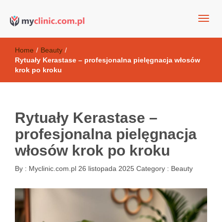
my clinic Kielce. naturalny krem do twarzy anti-age
Kosmetyki antyoksydacyjne
Home
/
Beauty
/
Rytuały Kerastase – profesjonalna pielęgnacja włosów
krok po kroku
Rytuały Kerastase –
profesjonalna pielęgnacja
włosów krok po kroku
By :
Myclinic.com.pl
26 listopada 2025
Category :
Beauty