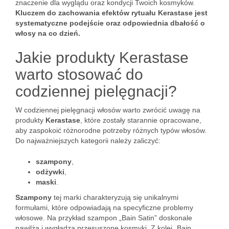
znaczenie dla wyglądu oraz kondycji Twoich kosmyków.
Kluczem do zachowania efektów rytuału Kerastase jest
systematyczne podejście oraz odpowiednia dbałość o
włosy na co dzień.
Jakie produkty Kerastase
warto stosować do
codziennej pielęgnacji?
W codziennej pielęgnacji włosów warto zwrócić uwagę na
produkty
Kerastase
, które zostały starannie opracowane,
aby zaspokoić różnorodne potrzeby różnych typów włosów.
Do najważniejszych kategorii należy zaliczyć:
szampony
,
odżywki
,
maski
.
Szampony
tej marki charakteryzują się unikalnymi
formułami, które odpowiadają na specyficzne problemy
włosowe. Na przykład szampon „Bain Satin” doskonale
nawilża i wygładza przesuszone kosmyki. Z kolei „Bain