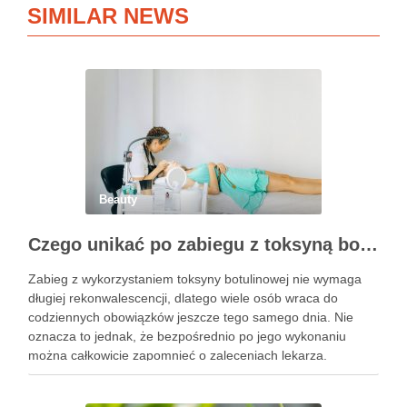
SIMILAR NEWS
Beauty
Czego unikać po zabiegu z toksyną botulinową?
Zabieg z wykorzystaniem toksyny botulinowej nie wymaga
długiej rekonwalescencji, dlatego wiele osób wraca do
codziennych obowiązków jeszcze tego samego dnia. Nie
oznacza to jednak, że bezpośrednio po jego wykonaniu
można całkowicie zapomnieć o zaleceniach lekarza.
Pierwsze godziny i dni po zabiegu mają znaczenie dla
uzyskania oczekiwanego efektu oraz prawidłowego działania