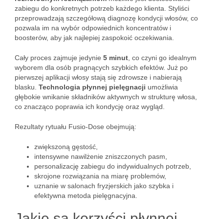
zabiegu do konkretnych potrzeb każdego klienta. Styliści
przeprowadzają szczegółową diagnozę kondycji włosów, co
pozwala im na wybór odpowiednich koncentratów i
boosterów, aby jak najlepiej zaspokoić oczekiwania.
Cały proces zajmuje jedynie
5 minut
, co czyni go idealnym
wyborem dla osób pragnących szybkich efektów. Już po
pierwszej aplikacji włosy stają się zdrowsze i nabierają
blasku.
Technologia płynnej pielęgnacji
umożliwia
głębokie wnikanie składników aktywnych w strukturę włosa,
co znacząco poprawia ich kondycję oraz wygląd.
Rezultaty rytuału Fusio-Dose obejmują:
zwiększoną gęstość,
intensywne nawilżenie zniszczonych pasm,
personalizację zabiegu do indywidualnych potrzeb,
skrojone rozwiązania na miarę problemów,
uznanie w salonach fryzjerskich jako szybka i
efektywna metoda pielęgnacyjna.
Jakie są korzyści płynnej