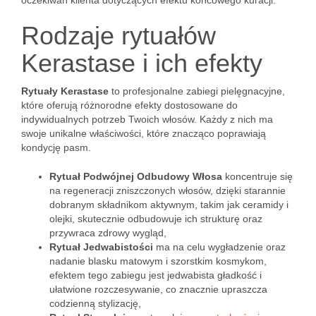
oczekiwań klienta dotyczących efektu końcowego kuracji.
Rodzaje rytuałów
Kerastase i ich efekty
Rytuały Kerastase
to profesjonalne zabiegi pielęgnacyjne,
które oferują różnorodne efekty dostosowane do
indywidualnych potrzeb Twoich włosów. Każdy z nich ma
swoje unikalne właściwości, które znacząco poprawiają
kondycję pasm.
Rytuał Podwójnej Odbudowy Włosa
koncentruje się
na regeneracji zniszczonych włosów, dzięki starannie
dobranym składnikom aktywnym, takim jak ceramidy i
olejki, skutecznie odbudowuje ich strukturę oraz
przywraca zdrowy wygląd,
Rytuał Jedwabistości
ma na celu wygładzenie oraz
nadanie blasku matowym i szorstkim kosmykom,
efektem tego zabiegu jest jedwabista gładkość i
ułatwione rozczesywanie, co znacznie upraszcza
codzienną stylizację,