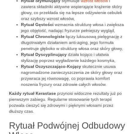
Rytuał Stymulujący
stymuluje
wzrost włosów
i
zawiera składniki aktywne wspierające krążenie skóry
głowy, co przekłada się na lepsze odżywienie cebulek
oraz szybszy wzrost włosów,
Rytuał Gęstości
wzmacnia strukturę włosa i zwiększa
jego objętość, nadając fryzurze pełniejszy wygląd,
Rytuał Chronologiste
łączy luksusową pielęgnację z
długotrwałym działaniem anti-aging, jego formuła
penetruje głęboko w strukturę włosa oraz skóry głowy,
Rytuał Dyscyplinujący
działa kojąco i ułatwia
stylizację poprzez wygładzenie każdego kosmyka,
Rytuał Oczyszczająco-Kojący
skutecznie usuwa
nagromadzone zanieczyszczenia ze skóry głowy oraz
przywraca jej równowagę, co poprawia komfort
noszenia fryzury oraz zdrowie całych włosów.
Każdy rytuał Kerastase
przynosi widoczne rezultaty już po
pierwszym zabiegu. Regularne stosowanie tych terapii
pozwala cieszyć się zdrowymi i pięknymi włosami przez
dłuższy czas.
Rytuał Podwójnej Odbudowy