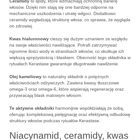
Ceramidy
to lipidy, które wzmacniają ochronną barierę
włosów. Dzięki nim stają się one bardziej odporne na
mechaniczne uszkodzenia i utratę wilgoci. Dodatkowo
ceramidy wygładzają strukturę włosa, co sprawia, że wygląda
on zdrowiej.
Kwas hialuronowy
cieszy się dużym uznaniem ze względu
na swoje właściwości nawilżające. Potrafi zatrzymywać
ogromne ilości wody w strandsach włosów, co skutkuje ich
większą sprężystością i blaskiem. Obecność tego składnika w
rytuałach Kerastase gwarantuje długotrwałe nawilżenie.
Olej kameliowy
to naturalny składnik o potężnych
właściwościach odżywczych. Zawiera kwasy tłuszczowe
omega-3 oraz omega-6, które wspierają regenerację oraz
przywracają blask matowym włosom.
Te aktywne składniki
harmonijnie współdziałają ze sobą,
oferując kompleksową pielęgnację oraz efektywną odbudowę
struktury włosów podczas rytuałów Kerastase.
Niacynamid, ceramidy, kwas