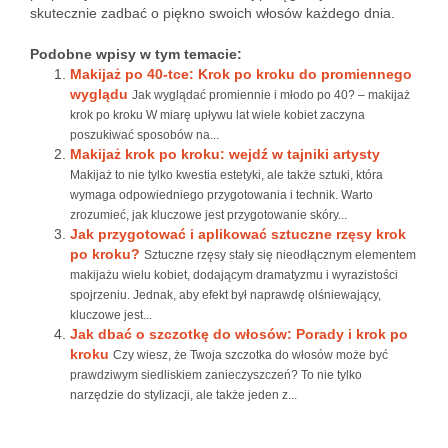
skutecznie zadbać o piękno swoich włosów każdego dnia.
Podobne wpisy w tym temacie:
Makijaż po 40-tce: Krok po kroku do promiennego
wyglądu
Jak wyglądać promiennie i młodo po 40? – makijaż
krok po kroku W miarę upływu lat wiele kobiet zaczyna
poszukiwać sposobów na...
Makijaż krok po kroku: wejdź w tajniki artysty
Makijaż to nie tylko kwestia estetyki, ale także sztuki, która
wymaga odpowiedniego przygotowania i technik. Warto
zrozumieć, jak kluczowe jest przygotowanie skóry...
Jak przygotować i aplikować sztuczne rzęsy krok
po kroku?
Sztuczne rzęsy stały się nieodłącznym elementem
makijażu wielu kobiet, dodającym dramatyzmu i wyrazistości
spojrzeniu. Jednak, aby efekt był naprawdę olśniewający,
kluczowe jest...
Jak dbać o szczotkę do włosów: Porady i krok po
kroku
Czy wiesz, że Twoja szczotka do włosów może być
prawdziwym siedliskiem zanieczyszczeń? To nie tylko
narzędzie do stylizacji, ale także jeden z...