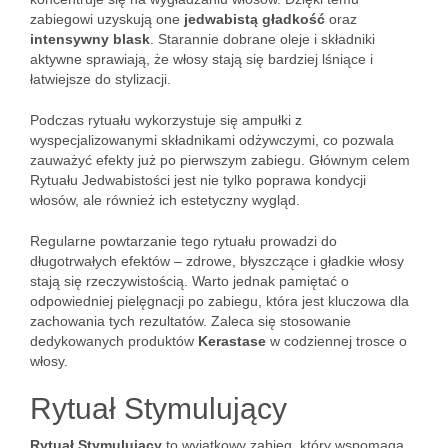
zabiegowi uzyskują one
jedwabistą gładkość
oraz
intensywny blask
. Starannie dobrane oleje i składniki
aktywne sprawiają, że włosy stają się bardziej lśniące i
łatwiejsze do stylizacji.
Podczas rytuału wykorzystuje się ampułki z
wyspecjalizowanymi składnikami odżywczymi, co pozwala
zauważyć efekty już po pierwszym zabiegu. Głównym celem
Rytuału Jedwabistości jest nie tylko poprawa kondycji
włosów, ale również ich estetyczny wygląd.
Regularne powtarzanie tego rytuału prowadzi do
długotrwałych efektów – zdrowe, błyszczące i gładkie włosy
stają się rzeczywistością. Warto jednak pamiętać o
odpowiedniej pielęgnacji po zabiegu, która jest kluczowa dla
zachowania tych rezultatów. Zaleca się stosowanie
dedykowanych produktów
Kerastase
w codziennej trosce o
włosy.
Rytuał Stymulujący
Rytuał Stymulujący
to wyjątkowy zabieg, który wspomaga