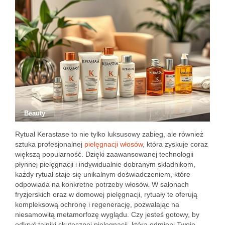
Beauty
Rytuał Kerastase to nie tylko luksusowy zabieg, ale również
sztuka profesjonalnej
pielęgnacji włosów
, która zyskuje coraz
większą popularność. Dzięki zaawansowanej technologii
płynnej pielęgnacji i indywidualnie dobranym składnikom,
każdy rytuał staje się unikalnym doświadczeniem, które
odpowiada na konkretne potrzeby włosów. W salonach
fryzjerskich oraz w domowej pielęgnacji, rytuały te oferują
kompleksową ochronę i regenerację, pozwalając na
niesamowitą metamorfozę wyglądu. Czy jesteś gotowy, by
odkryć tajniki skutecznej pielęgnacji, która odmieni Twoje