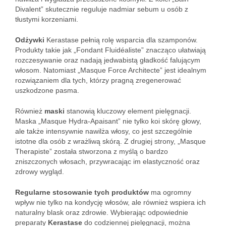
Divalent” skutecznie reguluje nadmiar sebum u osób z
tłustymi korzeniami.
Odżywki
Kerastase pełnią rolę wsparcia dla szamponów.
Produkty takie jak „Fondant Fluidéaliste” znacząco ułatwiają
rozczesywanie oraz nadają jedwabistą gładkość falującym
włosom. Natomiast „Masque Force Architecte” jest idealnym
rozwiązaniem dla tych, którzy pragną zregenerować
uszkodzone pasma.
Również
maski
stanowią kluczowy element pielęgnacji.
Maska „Masque Hydra-Apaisant” nie tylko koi skórę głowy,
ale także intensywnie nawilża włosy, co jest szczególnie
istotne dla osób z wrażliwą skórą. Z drugiej strony, „Masque
Therapiste” została stworzona z myślą o bardzo
zniszczonych włosach, przywracając im elastyczność oraz
zdrowy wygląd.
Regularne stosowanie tych produktów
ma ogromny
wpływ nie tylko na kondycję włosów, ale również wspiera ich
naturalny blask oraz zdrowie. Wybierając odpowiednie
preparaty
Kerastase
do codziennej pielęgnacji, można