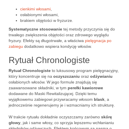
cienkimi włosami
,
osłabionymi włosami,
brakiem objętości w fryzurze.
Systematyczne stosowanie
tej metody przyczynia się do
trwałego zwiększenia objętości oraz zdrowego wyglądu
fryzury. Efekty są długotrwałe, a właściwa
pielęgnacja po
zabiegu
dodatkowo wspiera kondycję włosów.
Rytuał Chronologiste
Rytuał Chronologiste
to luksusowy program pielęgnacyjny,
który koncentruje się na
oczyszczaniu
oraz
odżywianiu
osłabionych włosów. W jego formule znajdują się
zaawansowane składniki, w tym
perełki kawiorowe
dodawane do Maski Rewitalizującej. Dzięki temu
wyjątkowemu zabiegowi przywracamy włosom
blask
, a
jednocześnie regenerujemy je i wzmacniamy ich strukturę.
W trakcie rytuału dokładnie oczyszczamy zarówno
skórę
głowy
, jak i same włosy, co sprzyja lepszemu wchłanianiu
składników odżywczych. Efektem końcowym są pasma o