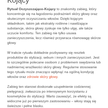
Kojący
Rytuał Oczyszczająco-Kojący
to znakomity zabieg, który
koncentruje się na łagodzeniu podrażnień skóry głowy oraz
skutecznym oczyszczaniu włosów. Dzięki kojącym
składnikom, takim jak ekstrakty roślinne i nawilżające
substancje, skóra głowy zyskuje nie tylko ulgę, ale także
uczucie komfortu. Ten zabieg nie tylko usuwa
zanieczyszczenia, lecz również przywraca równowagę skórze
głowy.
W trakcie rytuału dokładnie pozbywamy się resztek
produktów do stylizacji, sebum i innych zanieczyszczeń. Jest
to szczególnie polecane osobom z problemem swędzenia lub
nadmiernej wrażliwości skóry głowy. Regularne stosowanie
tego rytuału może znacząco wpłynąć na ogólną kondycję
włosów oraz
zdrowie skóry głowy
.
Zabieg ten stanowi doskonałe uzupełnienie codziennej
pielęgnacji, zwłaszcza po intensywnym korzystaniu z
kosmetyków do stylizacji. Warto zauważyć, że efekty są
widoczne już po pierwszym zastosowaniu – włosy stają się
świeższe i pełne blasku.