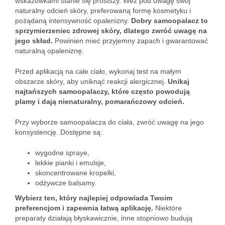
wskazówkami stanie się prostszy. Weź pod uwagę swój
naturalny odcień skóry, preferowaną formę kosmetyku i
pożądaną intensywność opalenizny.
Dobry samoopalacz to
sprzymierzeniec zdrowej skóry, dlatego zwróć uwagę na
jego skład.
Powinien mieć przyjemny zapach i gwarantować
naturalną opaleniznę.
Przed aplikacją na całe ciało, wykonaj test na małym
obszarze skóry, aby uniknąć reakcji alergicznej.
Unikaj
najtańszych samoopalaczy, które często powodują
plamy i dają nienaturalny, pomarańczowy odcień.
Przy wyborze samoopalacza do ciała, zwróć uwagę na jego
konsystencję. Dostępne są:
wygodne spraye,
lekkie pianki i emulsje,
skoncentrowane kropelki,
odżywcze balsamy.
Wybierz ten, który najlepiej odpowiada Twoim
preferencjom i zapewnia łatwą aplikację.
Niektóre
preparaty działają błyskawicznie, inne stopniowo budują