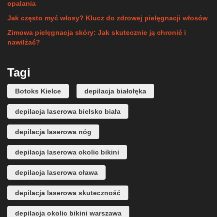
opalania
Jak często myć włosy? Klucz do zdrowej pielęgnacji włosów
Zimowa pielęgnacja skóry: Jak skutecznie ją chronić i
nawilżać?
Tagi
Botoks Kielce
depilacja białołęka
depilacja laserowa bielsko biała
depilacja laserowa nóg
depilacja laserowa okolic bikini
depilacja laserowa oława
depilacja laserowa skuteczność
depilacja okolic bikini warszawa