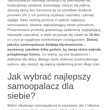
Samoopalacze stanowią fantastyczną alternatywę dla
tradycyjnego opalania, pozwalając cieszyć się piękną,
złocistą skórą bez narażania jej na szkodliwe działanie
promieni UV. Z ich pomocą uzyskasz naturalny i zdrowy
wygląd. Nasz ranking pomoże ci wybrać najlepszy
samoopalacz, idealnie odpowiadający twoim potrzebom.
Prezentowane produkty gwarantują opaleniznę wyglądającą
niezwykle naturalnie, a efekt utrzymuje się nawet do
10 dni
,
co czyni je wyjątkowo komfortowym rozwiązaniem.
Dobrej
jakości samoopalacze działają błyskawicznie –
wystarczy zaledwie kilka godzin, by twoja skóra nabrała
pożądanego koloru.
Co więcej, są one bezpieczne i
delikatne dla skóry, dlatego warto dokonać przemyślanego
wyboru, aby cieszyć się piękną opalenizną przez długi czas.
Jak wybrać najlepszy
samoopalacz dla
siebie?
Wybór idealnego samoopalacza to wyzwanie, ale z kilkoma