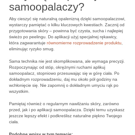
samoopalaczy?
Aby cieszyć się naturalną opalenizną dzięki samoopalaczowi,
wystarczy pamiętać o kilku kluczowych kwestiach. Zacznij od
przygotowania skóry – powinna być czysta, sucha i najlepiej
świeżo po peelingu. Do aplikacji użyj specjalnej rękawicy,
która zagwarantuje
równomierne rozprowadzenie produktu
,
eliminując ryzyko smug.
Sama technika nie jest skomplikowana, ale wymaga precyzji.
Rozpoczynając od stóp, okrężnymi ruchami aplikuj
samoopalacz, stopniowo przesuwając się w górę ciała. Po
dokładnym rozprowadzeniu, daj mu około pół godziny na
wchłonięcie się. Nie zapomnij o dokładnym umyciu rąk po
wszystkim.
Pamiętaj również o regularnym nawilżaniu skóry, zarówno
przed, jak i po aplikacji samoopalacza. Dzięki temu uzyskasz
jeszcze lepszy efekt i podkreślisz naturalne piękno Twojego
ciała.
Podobne wpisy w tym temacie: