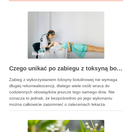
Beauty
Czego unikać po zabiegu z toksyną botulinową?
Zabieg z wykorzystaniem toksyny botulinowej nie wymaga
długiej rekonwalescencji, dlatego wiele osób wraca do
codziennych obowiązków jeszcze tego samego dnia. Nie
oznacza to jednak, że bezpośrednio po jego wykonaniu
można całkowicie zapomnieć o zaleceniach lekarza.
Pierwsze godziny i dni po zabiegu mają znaczenie dla
uzyskania oczekiwanego efektu oraz prawidłowego działania
…