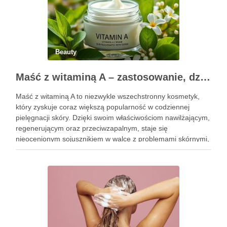
Beauty
Maść z witaminą A – zastosowanie, działanie i bezpieczeństwo stosowania
Maść z witaminą A to niezwykle wszechstronny kosmetyk,
który zyskuje coraz większą popularność w codziennej
pielęgnacji skóry. Dzięki swoim właściwościom nawilżającym,
regenerującym oraz przeciwzapalnym, staje się
nieocenionym sojusznikiem w walce z problemami skórnymi,
takimi jak zmarszczki, trądzik czy podrażnienia. Jej działanie
na skórę twarzy nie tylko poprawia jej teksturę, ale …