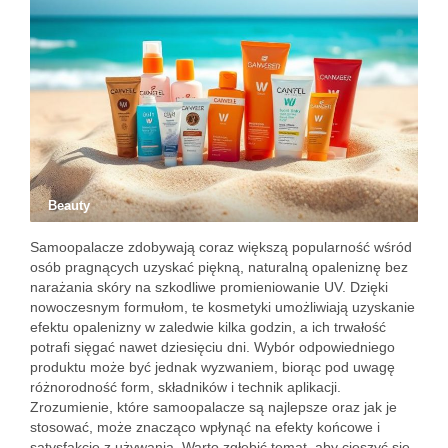
Beauty
Samoopalacze zdobywają coraz większą popularność wśród
osób pragnących uzyskać piękną, naturalną opaleniznę bez
narażania skóry na szkodliwe promieniowanie UV. Dzięki
nowoczesnym formułom, te kosmetyki umożliwiają uzyskanie
efektu opalenizny w zaledwie kilka godzin, a ich trwałość
potrafi sięgać nawet dziesięciu dni. Wybór odpowiedniego
produktu może być jednak wyzwaniem, biorąc pod uwagę
różnorodność form, składników i technik aplikacji.
Zrozumienie, które samoopalacze są najlepsze oraz jak je
stosować, może znacząco wpłynąć na efekty końcowe i
satysfakcję z używania. Warto zgłębić temat, aby cieszyć się