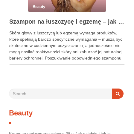
Beauty
Szampon na łuszczycę i egzemę – jak świadomie dobierać produkty przy wrażliwej skórze głowy?
Skóra głowy z łuszczycą lub egzemą wymaga produktów,
które spełniają bardzo specyficzne wymagania – muszą być
skuteczne w codziennym oczyszczaniu, a jednocześnie nie
mogą nasilać reaktywności skóry ani zaburzać jej naturalnej
bariery ochronnej. Poszukiwanie odpowiedniego szamponu
bywa dla wielu pacjentów procesem długim i frustrującym, bo
rynek jest pełen produktów deklarujących …
Beauty
Kremy przeciwzmarszczkowe 35+: Jak działają i jak je