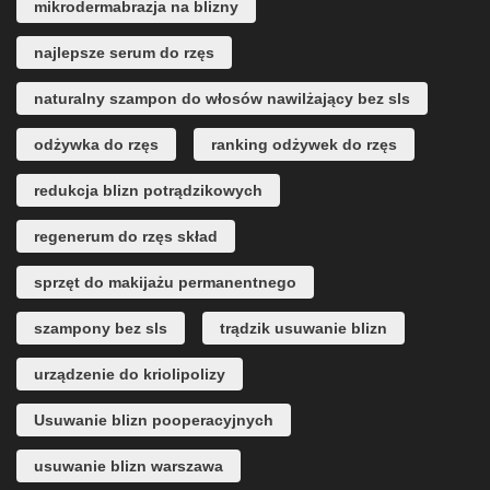
mikrodermabrazja na blizny
najlepsze serum do rzęs
naturalny szampon do włosów nawilżający bez sls
odżywka do rzęs
ranking odżywek do rzęs
redukcja blizn potrądzikowych
regenerum do rzęs skład
sprzęt do makijażu permanentnego
szampony bez sls
trądzik usuwanie blizn
urządzenie do kriolipolizy
Usuwanie blizn pooperacyjnych
usuwanie blizn warszawa