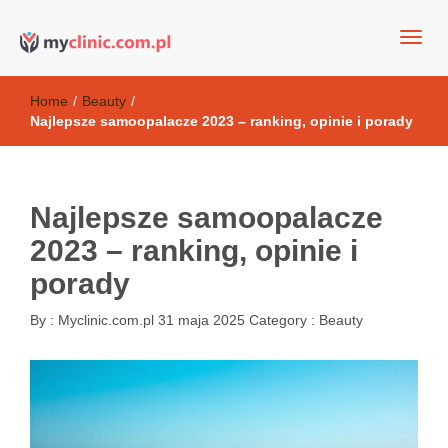
my clinic Kielce. naturalny krem do twarzy anti-age
Kosmetyki antyoksydacyjne
Home
/
Beauty
/
Najlepsze samoopalacze 2023 – ranking, opinie i porady
Najlepsze samoopalacze
2023 – ranking, opinie i
porady
By :
Myclinic.com.pl
31 maja 2025
Category :
Beauty