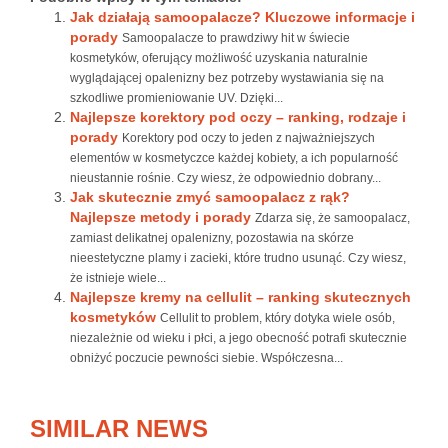
Jak działają samoopalacze? Kluczowe informacje i
porady
Samoopalacze to prawdziwy hit w świecie
kosmetyków, oferujący możliwość uzyskania naturalnie
wyglądającej opalenizny bez potrzeby wystawiania się na
szkodliwe promieniowanie UV. Dzięki...
Najlepsze korektory pod oczy – ranking, rodzaje i
porady
Korektory pod oczy to jeden z najważniejszych
elementów w kosmetyczce każdej kobiety, a ich popularność
nieustannie rośnie. Czy wiesz, że odpowiednio dobrany...
Jak skutecznie zmyć samoopalacz z rąk?
Najlepsze metody i porady
Zdarza się, że samoopalacz,
zamiast delikatnej opalenizny, pozostawia na skórze
nieestetyczne plamy i zacieki, które trudno usunąć. Czy wiesz,
że istnieje wiele...
Najlepsze kremy na cellulit – ranking skutecznych
kosmetyków
Cellulit to problem, który dotyka wiele osób,
niezależnie od wieku i płci, a jego obecność potrafi skutecznie
obniżyć poczucie pewności siebie. Współczesna...
SIMILAR NEWS