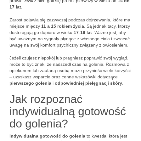
prawie
76%
z nich goli się po raz pierwszy w wieku od
14 do
17 lat
.
Zarost pojawia się zazwyczaj podczas dojrzewania, które ma
miejsce między
11 a 15 rokiem życia
. Są jednak tacy, którzy
dostrzegają go dopiero w wieku
17-18 lat
. Ważne jest, aby
być uważnym na sygnały płynące z własnego ciała i zwracać
uwagę na swój komfort psychiczny związany z owłosieniem.
Jeżeli czujesz niepokój lub pragniesz poprawić swój wygląd,
może to być znak, że nadszedł czas na golenie. Rozmowa z
opiekunem lub zaufaną osobą może przynieść wiele korzyści
– uzyskasz wsparcie oraz cenne wskazówki dotyczące
pierwszego golenia
i
odpowiedniej pielęgnacji skóry
.
Jak rozpoznać
indywidualną gotowość
do golenia?
Indywidualna gotowość do golenia
to kwestia, która jest