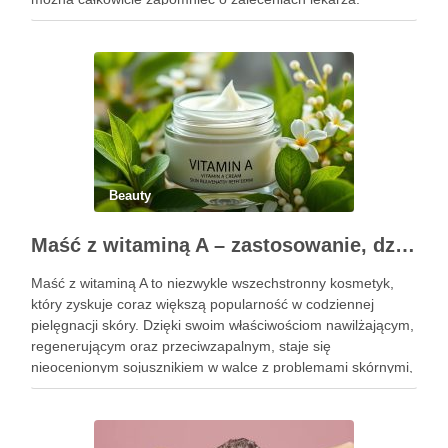
Pierwsze godziny i dni po zabiegu mają znaczenie dla
uzyskania oczekiwanego efektu oraz prawidłowego działania
…
Beauty
Maść z witaminą A – zastosowanie, działanie i bezpieczeństwo stosowania
Maść z witaminą A to niezwykle wszechstronny kosmetyk,
który zyskuje coraz większą popularność w codziennej
pielęgnacji skóry. Dzięki swoim właściwościom nawilżającym,
regenerującym oraz przeciwzapalnym, staje się
nieocenionym sojusznikiem w walce z problemami skórnymi,
takimi jak zmarszczki, trądzik czy podrażnienia. Jej działanie
na skórę twarzy nie tylko poprawia jej teksturę, ale …