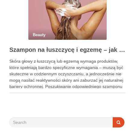
Beauty
Szampon na łuszczycę i egzemę – jak świadomie dobierać produkty przy wrażliwej skórze głowy?
Skóra głowy z łuszczycą lub egzemą wymaga produktów,
które spełniają bardzo specyficzne wymagania – muszą być
skuteczne w codziennym oczyszczaniu, a jednocześnie nie
mogą nasilać reaktywności skóry ani zaburzać jej naturalnej
bariery ochronnej. Poszukiwanie odpowiedniego szamponu
bywa dla wielu pacjentów procesem długim i frustrującym, bo
rynek jest pełen produktów deklarujących …