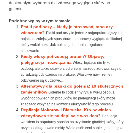
doskonałym wyborem dla zdrowego wyglądu skóry po
goleniu.
Podobne wpisy w tym temacie:
Płatki pod oczy – kiedy je stosować, rano czy
wieczorem?
Płatki pod oczy to jeden z najpopularniejszych i
najskuteczniejszych sposobów na poprawę wyglądu delikatnej
skóry wokół oczu. Jak pokazują badania, regularne
stosowanie...
Kiedy włosy potrzebują protein? Objawy,
pielęgnacja i rozwiązania
Włosy, będące nie tylko
ozdobą, ale także odzwierciedleniem naszego zdrowia, często
zdradzają, gdy czegoś im brakuje. Właściwe nawilżenie i
odżywienie są kluczowe,...
Alternatywy dla pianki do golenia: 10 skutecznych
zamienników
Golenie to codzienny rytuał wielu osób, a
wybór odpowiednich produktów do pielęgnacji skóry może
znacząco wpłynąć na komfort i efektywność tego procesu....
Depilacja Mokotów i Białołęka. Kto powinien
zdecydować się na depilację woskiem?
Depilacja
woskiem to popularny sposób na uzyskanie gładkiej skóry, który
przynosi długotrwałe efekty. Wiele osób ceni sobie tę metodę za