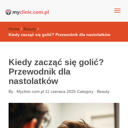
my clinic Kielce. naturalny krem do twarzy anti-age
Kosmetyki antyoksydacyjne
Home
/
Beauty
/
Kiedy zacząć się golić? Przewodnik dla nastolatków
Kiedy zacząć się golić?
Przewodnik dla
nastolatków
By :
Myclinic.com.pl
11 czerwca 2025
Category :
Beauty