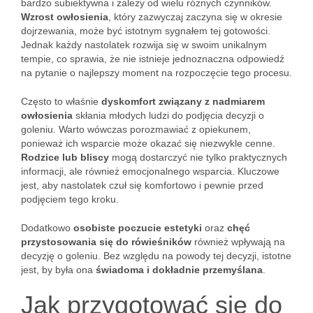
bardzo subiektywna i zależy od wielu różnych czynników.
Wzrost owłosienia
, który zazwyczaj zaczyna się w okresie
dojrzewania, może być istotnym sygnałem tej gotowości.
Jednak każdy nastolatek rozwija się w swoim unikalnym
tempie, co sprawia, że nie istnieje jednoznaczna odpowiedź
na pytanie o najlepszy moment na rozpoczęcie tego procesu.
Często to właśnie
dyskomfort związany z nadmiarem
owłosienia
skłania młodych ludzi do podjęcia decyzji o
goleniu. Warto wówczas porozmawiać z opiekunem,
ponieważ ich wsparcie może okazać się niezwykle cenne.
Rodzice lub bliscy
mogą dostarczyć nie tylko praktycznych
informacji, ale również emocjonalnego wsparcia. Kluczowe
jest, aby nastolatek czuł się komfortowo i pewnie przed
podjęciem tego kroku.
Dodatkowo
osobiste poczucie estetyki
oraz
chęć
przystosowania się do rówieśników
również wpływają na
decyzję o goleniu. Bez względu na powody tej decyzji, istotne
jest, by była ona
świadoma i dokładnie przemyślana
.
Jak przygotować się do