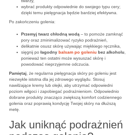
twarzy,
wybrać produkty odpowiednie do swojego typu cery;
dzięki temu pielęgnacja będzie bardziej efektywna.
Po zakończeniu golenia:
Przemyj twarz chłodną wodą
– to pomoże zamknąć
pory oraz zminimalizować ryzyko podrażnień,
delikatnie osusz skórę używając miękkiego ręcznika,
sięgnij po
łagodny
balsam po goleniu
bez alkoholu
,
ponieważ ten ostatni może wysuszać skórę i
powodować nieprzyjemne odczucia.
Pamiętaj
, że regularna pielęgnacja skóry po goleniu jest
niezwykle istotna dla jej zdrowego wyglądu. Stosuj
nawilżające kremy lub olejki, aby utrzymać odpowiedni
poziom wilgoci i zapobiegać podrażnieniom. Odpowiednio
dobrane produkty znacząco zwiększą komfort codziennego
golenia oraz poprawią kondycję Twojej skóry na dłuższą
metę.
Jak uniknąć podrażnień