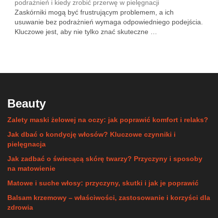
podrażnień i kiedy zrobić przerwę w pielęgnacji
Zaskórniki mogą być frustrującym problemem, a ich
usuwanie bez podrażnień wymaga odpowiedniego podejścia.
Kluczowe jest, aby nie tylko znać skuteczne …
Beauty
Zalety maski żelowej na oczy: jak poprawić komfort i relaks?
Jak dbać o kondycję włosów? Kluczowe czynniki i
pielęgnacja
Jak zadbać o świecącą skórę twarzy? Przyczyny i sposoby
na matowienie
Matowe i suche włosy: przyczyny, skutki i jak je poprawić
Balsam krzemowy – właściwości, zastosowanie i korzyści dla
zdrowia