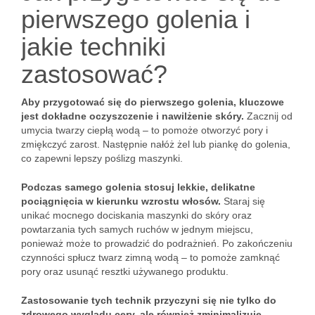
pierwszego golenia i
jakie techniki
zastosować?
Aby przygotować się do pierwszego golenia, kluczowe
jest dokładne oczyszczenie i nawilżenie skóry.
Zacznij od
umycia twarzy ciepłą wodą – to pomoże otworzyć pory i
zmiękczyć zarost. Następnie nałóż żel lub piankę do golenia,
co zapewni lepszy poślizg maszynki.
Podczas samego golenia stosuj lekkie, delikatne
pociągnięcia w kierunku wzrostu włosów.
Staraj się
unikać mocnego dociskania maszynki do skóry oraz
powtarzania tych samych ruchów w jednym miejscu,
ponieważ może to prowadzić do podrażnień. Po zakończeniu
czynności spłucz twarz zimną wodą – to pomoże zamknąć
pory oraz usunąć resztki używanego produktu.
Zastosowanie tych technik przyczyni się nie tylko do
zdrowego wyglądu cery, ale również zminimalizuje