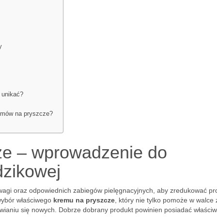
y
 unikać?
emów na pryszcze?
ze – wprowadzenie do
dzikowej
agi oraz odpowiednich zabiegów pielęgnacyjnych, aby zredukować p
wybór właściwego
kremu na pryszcze
, który nie tylko pomoże w walce 
awianiu się nowych. Dobrze dobrany produkt powinien posiadać właściw