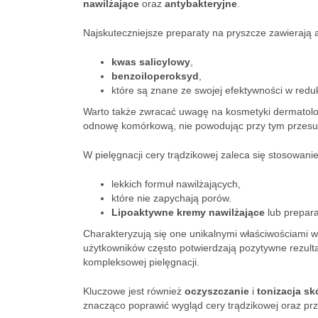
nawilżające
oraz
antybakteryjne
.
Najskuteczniejsze preparaty na pryszcze zawierają ak
kwas salicylowy
,
benzoiloperoksyd
,
które są znane ze swojej efektywności w redukc
Warto także zwracać uwagę na kosmetyki dermatolog
odnowę komórkową, nie powodując przy tym przesus
W pielęgnacji cery trądzikowej zaleca się stosowanie
lekkich formuł nawilżających,
które nie zapychają porów.
Lipoaktywne kremy nawilżające
lub prepara
Charakteryzują się one unikalnymi właściwościami w
użytkowników często potwierdzają pozytywne rezult
kompleksowej pielęgnacji.
Kluczowe jest również
oczyszczanie
i
tonizacja sk
znacząco poprawić wygląd cery trądzikowej oraz prz