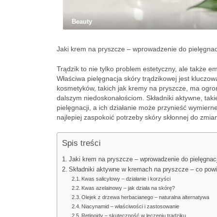
Beauty
Jaki krem na pryszcze – wprowadzenie do pielęgnacj
Trądzik to nie tylko problem estetyczny, ale także 
Właściwa pielęgnacja skóry trądzikowej jest kluczo
kosmetyków, takich jak kremy na pryszcze, ma ogr
dalszym niedoskonałościom. Składniki aktywne, taki
pielęgnacji, a ich działanie może przynieść wymiern
najlepiej zaspokoić potrzeby skóry skłonnej do zmia
Spis treści
Jaki krem na pryszcze – wprowadzenie do pielęgnacj
Składniki aktywne w kremach na pryszcze – co pow
Kwas salicylowy – działanie i korzyści
Kwas azelainowy – jak działa na skórę?
Olejek z drzewa herbacianego – naturalna alternatywa
Niacynamid – właściwości i zastosowanie
Retinoidy – skuteczność w leczeniu trądziku