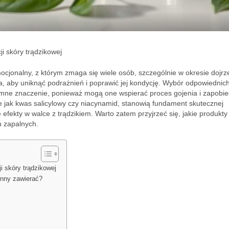
i skóry trądzikowej
emocjonalny, z którym zmaga się wiele osób, szczególnie w okresie dojr
wa, aby uniknąć podrażnień i poprawić jej kondycję. Wybór odpowiednic
omne znaczenie, ponieważ mogą one wspierać proces gojenia i zapobi
e jak kwas salicylowy czy niacynamid, stanowią fundament skutecznej
e efekty w walce z trądzikiem. Warto zatem przyjrzeć się, jakie produkt
n zapalnych.
i skóry trądzikowej
inny zawierać?