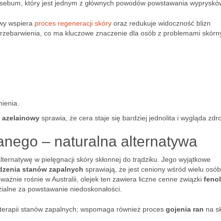
sebum, który jest jednym z głównych powodów powstawania wypryskó
owy wspiera
proces regeneracji skóry
oraz redukuje widoczność blizn
 przebarwienia, co ma kluczowe znaczenie dla osób z problemami skórn
ienia.
 azelainowy
sprawia, że cera staje się bardziej jednolita i wygląda zdr
anego – naturalna alternatywa
lternatywę w pielęgnacji skóry skłonnej do trądziku. Jego wyjątkowe
dzenia stanów zapalnych
sprawiają, że jest ceniony wśród wielu osób
ażnie rośnie w Australii, olejek ten zawiera liczne cenne związki
feno
zialne za powstawanie niedoskonałości.
o terapii stanów zapalnych; wspomaga również proces
gojenia ran
na sk