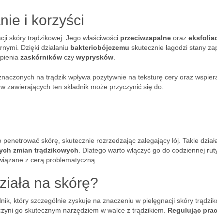
nie i korzyści
ji skóry trądzikowej. Jego właściwości
przeciwzapalne
oraz
eksfolia
nymi. Dzięki działaniu
bakteriobójczemu
skutecznie łagodzi stany zap
ąpienia
zaskórników
czy
wyprysków
.
aczonych na trądzik wpływa pozytywnie na teksturę cery oraz wspier
w zawierających ten składnik może przyczynić się do:
penetrować skórę, skutecznie rozrzedzając zalegający łój. Takie dział
ych zmian trądzikowych
. Dlatego warto włączyć go do codziennej rut
związane z cerą problematyczną.
ziała na skórę?
ik, który szczególnie zyskuje na znaczeniu w pielęgnacji skóry trądzik
zyni go skutecznym narzędziem w walce z trądzikiem.
Regulując pra