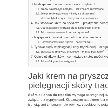
Rodzaje kremów na pryszcze – co wybrać?
Kremy nawilżające a trądzik – jak znaleźć równowagę?
Żele przeciwtrądzikowe – kiedy są skuteczne?
Maści antybakteryjne – kiedy warto je stosować?
Jak stosować krem na pryszcze – praktyczne porad
Oczyszczanie i tonizacja przed nałożeniem kremu
Jak często stosować krem na pryszcze?
Najlepsze kosmetyki na trądzik – rekomendacje
Dermokosmetyki na trądzik – co wyróżnia?
Typowe błędy w pielęgnacji cery trądzikowej – czego
Stosowanie zbyt wielu produktów – ryzyko podrażnień
Opinie użytkowników – co mówią o skuteczności kr
Jakie efekty można osiągnąć?
Jaki krem na pryszc
pielęgnacji skóry trą
Skóra skłonna do trądziku
wymaga szczególnej uw
związane z wypryskami. Kluczowym aspektem jest 
istniejącymi zmianami, ale również zapobiegnie poj