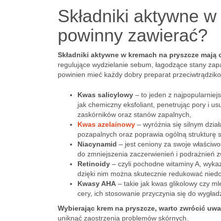
Składniki aktywne w
powinny zawierać?
Składniki aktywne w kremach na pryszcze mają 
regulujące wydzielanie sebum, łagodzące stany zapal
powinien mieć każdy dobry preparat przeciwtrądzik
Kwas salicylowy
– to jeden z najpopularniej
jak chemiczny eksfoliant, penetrując pory i u
zaskórników oraz stanów zapalnych,
Kwas azelainowy
– wyróżnia się silnym dzia
pozapalnych oraz poprawia ogólną strukturę s
Niacynamid
– jest ceniony za swoje właściwo
do zmniejszenia zaczerwienień i podrażnień z
Retinoidy
– czyli pochodne witaminy A, wyka
dzięki nim można skutecznie redukować nied
Kwasy AHA
– takie jak kwas glikolowy czy 
cery, ich stosowanie przyczynia się do wygład
Wybierając krem na pryszcze, warto zwrócić u
uniknąć zaostrzenia problemów skórnych.