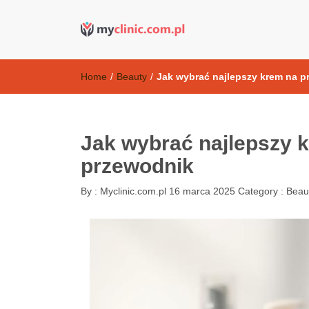
Kosmetyki ant
my clinic Kielce. naturalny krem do twarzy anti-age
Home
/
Beauty
/
Jak wybrać najlepszy krem na p
Jak wybrać najlepszy 
przewodnik
By :
Myclinic.com.pl
16 marca 2025
Category :
Beau