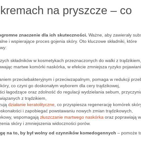
 kremach na pryszcze – co
ogromne znaczenie dla ich skuteczności.
Ważne, aby zawierały sub
ne i wspierające proces gojenia skóry. Oto kluczowe składniki, które
owy:
szych składników w kosmetykach przeznaczonych do walki z trądzikiem,
suwając martwe komórki naskórka, w efekcie zmniejsza ryzyko pojawiani
łaniem przeciwbakteryjnym i przeciwzapalnym, pomaga w redukcji prze
kóry, co czyni go doskonałym wyborem dla cery trądzikowej,
ści łagodzące oraz zdolność do regulacji wydzielania sebum, przyczyni
wiązanych z trądzikiem,
zują
działanie keratolityczne
, co przyspiesza regenerację komórek skór
oskonałości i zapobiegać powstawaniu nowych zmian trądzikowych,
mlekowy, wspomagają
złuszczanie martwego naskórka
oraz poprawiają w
zenia skóry i zmniejszenia widoczności porów.
wagę na to, by był wolny od czynników komedogennych
– pomoże t