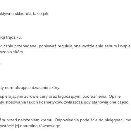
tywne składniki, takie jak:
ji trądziku.
icznie przebadane, ponieważ regulują one wydzielanie sebum i wspie
zenia skóry.
:
ty normalizujące działanie skóry.
spierającymi zdrowie cery oraz łagodzącymi podrażnienia. Opinie
aty stosowania takich kosmetyków, zwłaszcza gdy stanowią one część
óry
przed nałożeniem kremu. Odpowiednie podejście do pielęgnacji m
ywrócić jej naturalną równowagę.