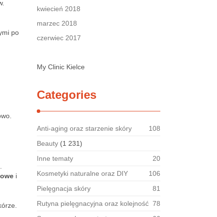
w.
kwiecień 2018
marzec 2018
ymi po
czerwiec 2017
My Clinic Kielce
Categories
owo.
Anti-aging oraz starzenie skóry
108
Beauty
(1 231)
Inne tematy
20
.
Kosmetyki naturalne oraz DIY
106
lowe
i
Pielęgnacja skóry
81
Rutyna pielęgnacyjna oraz kolejność
78
órze.