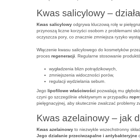
Kwas salicylowy – działa
Kwas salicylowy
odgrywa kluczową rolę w pielęgnac
przynoszą liczne korzyści osobom z problemami skór
oczyszcza pory, co znacznie zmniejsza ryzyko wyst
Włączenie kwasu salicylowego do kosmetyków przezn
proces
regeneracji
. Regularne stosowanie produktó
wygładzenia blizn potrądzikowych,
zmniejszenia widoczności porów,
regulacji wydzielania sebum.
Jego
lipofilowe właściwości
pozwalają mu głęboko 
czyni go szczególnie efektywnym w przypadku
ropn
pielęgnacyjnej, aby skutecznie zwalczać problemy 
Kwas azelainowy – jak d
Kwas azelainowy
to niezwykle wszechstronny składn
Jego działanie przeciwzapalne i antybakteryjne
c