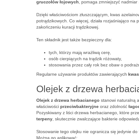
gruczołów łojowych
, pomaga zmniejszyć nadmiar 
Dzięki właściwościom złuszczającym, kwas azelain
potrądzikowych. Co więcej, działa rozjaśniająco na
zakończeniu kuracji trądzikowej.
Ten składnik jest także bezpieczny dla:
tych, którzy mają wrażliwą cerę,
osób cierpiących na trądzik różowaty,
stosowania przez cały rok bez obaw o podrażn
Regularne używanie produktów zawierających
kwas
Olejek z drzewa herbaci
Olejek z drzewa herbacianego
stanowi naturalną a
właściwości
przeciwbakteryjne
oraz zdolność
łago
Pozyskiwany z liści drzewa herbacianego, które przew
terpeny
, skutecznie zwalczające bakterie odpowied
Stosowanie tego olejku nie ogranicza się jedynie d
Można go aplikować: