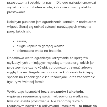
przesuszenia i osłabienia pasm. Dlatego najlepiej sprawdzi
się
letnia lub chłodna woda
, która nie zniszczy efektu
prostowania.
Kolejnym punktem jest ograniczenie kontaktu z nadmiarem
wilgoci. Staraj się unikać sytuacji narażających włosy na
parę, takich jak:
sauna,
długie kąpiele w gorącej wodzie,
chlorowana woda na basenie.
Dodatkowo warto ograniczyć korzystanie ze sprzętów
stylizacyjnych emitujących wysoką temperaturę, takich jak
prostownice
czy
lokówki
, co pomoże utrzymać zdrowy
wygląd pasm. Regularne podcinanie końcówek to kolejny
sposób na zapobieganie ich rozdwajaniu oraz zachowanie
fryzury w świetnej formie.
Wybierając kosmetyki
bez siarczanów i alkoholu
,
wspierasz regenerację swoich włosów oraz wydłużasz
trwałość efektu prostowania. Nie zapomnij także o
regularnym nawilżaniu odżywkami i maskami –
to klucz do