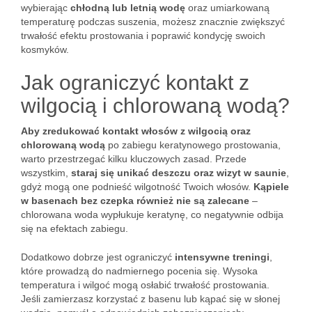
wybierając
chłodną lub letnią wodę
oraz umiarkowaną
temperaturę podczas suszenia, możesz znacznie zwiększyć
trwałość efektu prostowania i poprawić kondycję swoich
kosmyków.
Jak ograniczyć kontakt z
wilgocią i chlorowaną wodą?
Aby zredukować kontakt włosów z wilgocią oraz
chlorowaną wodą
po zabiegu keratynowego prostowania,
warto przestrzegać kilku kluczowych zasad. Przede
wszystkim,
staraj się unikać deszczu oraz wizyt w saunie
,
gdyż mogą one podnieść wilgotność Twoich włosów.
Kąpiele
w basenach bez czepka również nie są zalecane
–
chlorowana woda wypłukuje keratynę, co negatywnie odbija
się na efektach zabiegu.
Dodatkowo dobrze jest ograniczyć
intensywne treningi
,
które prowadzą do nadmiernego pocenia się. Wysoka
temperatura i wilgoć mogą osłabić trwałość prostowania.
Jeśli zamierzasz korzystać z basenu lub kąpać się w słonej