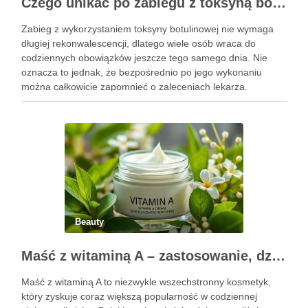
Czego unikać po zabiegu z toksyną botulinową?
Zabieg z wykorzystaniem toksyny botulinowej nie wymaga
długiej rekonwalescencji, dlatego wiele osób wraca do
codziennych obowiązków jeszcze tego samego dnia. Nie
oznacza to jednak, że bezpośrednio po jego wykonaniu
można całkowicie zapomnieć o zaleceniach lekarza.
Pierwsze godziny i dni po zabiegu mają znaczenie dla
uzyskania oczekiwanego efektu oraz prawidłowego działania
…
Beauty
Maść z witaminą A – zastosowanie, działanie i bezpieczeństwo stosowania
Maść z witaminą A to niezwykle wszechstronny kosmetyk,
który zyskuje coraz większą popularność w codziennej