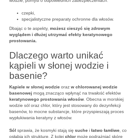
wodzie, pomyśl o odpowiednich zabezpieczeniach:
czepki,
specjalistyczne preparaty ochronne dla włosów.
Dbając o te aspekty,
możesz cieszyć się zdrowym
wyglądem i dłużej utrzymać efekty keratynowego
prostowania.
Dlaczego warto unikać
kąpieli w słonej wodzie i
basenie?
Kąpiele w słonej wodzie
oraz
w chlorowanej wodzie
basenowej
mogą znacząco wpłynąć na trwałość efektów
keratynowego prostowania włosów
. Obecna w morskiej
wodzie sól oraz chlor, który jest stosowany do dezynfekcji
basenów, to mocne substancje, które przyspieszają proces
wypłukiwania keratyny z włosów.
Sól
sprawia, że kosmyki stają się
suche
i
łatwo łamliwe
, co
osłabia ich strukturę. Z kolei
chlor
może podrażniać skórę