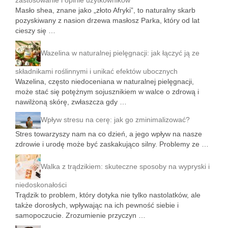
zastosowanie i opinie użytkowników
Masło shea, znane jako „złoto Afryki”, to naturalny skarb
pozyskiwany z nasion drzewa masłosz Parka, który od lat
cieszy się …
Wazelina w naturalnej pielęgnacji: jak łączyć ją ze
składnikami roślinnymi i unikać efektów ubocznych
Wazelina, często niedoceniana w naturalnej pielęgnacji,
może stać się potężnym sojusznikiem w walce o zdrową i
nawilżoną skórę, zwłaszcza gdy …
Wpływ stresu na cerę: jak go zminimalizować?
Stres towarzyszy nam na co dzień, a jego wpływ na nasze
zdrowie i urodę może być zaskakująco silny. Problemy ze …
Walka z trądzikiem: skuteczne sposoby na wypryski i
niedoskonałości
Trądzik to problem, który dotyka nie tylko nastolatków, ale
także dorosłych, wpływając na ich pewność siebie i
samopoczucie. Zrozumienie przyczyn …