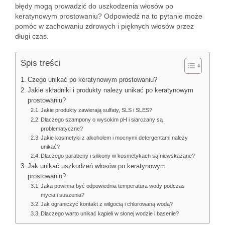
błędy mogą prowadzić do uszkodzenia włosów po
keratynowym prostowaniu? Odpowiedź na to pytanie może
pomóc w zachowaniu zdrowych i pięknych włosów przez
długi czas.
Spis treści
Czego unikać po keratynowym prostowaniu?
Jakie składniki i produkty należy unikać po keratynowym
prostowaniu?
Jakie produkty zawierają sulfaty, SLS i SLES?
Dlaczego szampony o wysokim pH i siarczany są
problematyczne?
Jakie kosmetyki z alkoholem i mocnymi detergentami należy
unikać?
Dlaczego parabeny i silikony w kosmetykach są niewskazane?
Jak unikać uszkodzeń włosów po keratynowym
prostowaniu?
Jaka powinna być odpowiednia temperatura wody podczas
mycia i suszenia?
Jak ograniczyć kontakt z wilgocią i chlorowaną wodą?
Dlaczego warto unikać kąpieli w słonej wodzie i basenie?