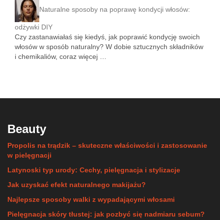
Naturalne sposoby na poprawę kondycji włosów:
odżywki DIY
Czy zastanawiałaś się kiedyś, jak poprawić kondycję swoich
włosów w sposób naturalny? W dobie sztucznych składników
i chemikaliów, coraz więcej …
Beauty
Propolis na trądzik – skuteczne właściwości i zastosowanie
w pielęgnacji
Latynoski typ urody: Cechy, pielęgnacja i stylizacje
Jak uzyskać efekt naturalnego makijażu?
Najlepsze sposoby walki z wypadającymi włosami
Pielęgnacja skóry tłustej: jak pozbyć się nadmiaru sebum?