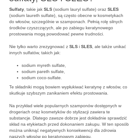
Sulfaty
, takie jak
SLS
(sodium lauryl sulfate) oraz
SLES
(sodium laureth sulfate), są często obecne w kosmetykach
do włosów, szczególnie w szamponach. Pełnią rolę silnych
środków czyszczących, ale po zabiegu keratynowego
prostowania mogą powodować pewne trudności.
Nie tylko warto zrezygnować z
SLS
i
SLES
, ale także unikać
innych sulfatów, takich jak:
sodium myreth sulfate,
sodium pareth sulfate,
sodium coco-sulfate.
Te składniki mogą bowiem wypłukiwać keratynę z włosów, co
skutkuje szybszym zanikaniem efektu prostowania.
Na przykład wiele popularnych szamponów dostępnych w
drogeriach oraz kosmetyków do stylizacji zawiera te
substancje. Dlatego zawsze dobrze jest dokładnie sprawdzić
skład na etykietach przed dokonaniem zakupu. W ten sposób
można uniknąć negatywnych konsekwencji dla zdrowia
naszych włosów po keratynowym zabiegu.