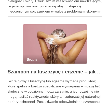
pielęgnacji skóry. Dzięki swoim właściwościom nawilżającym,
regenerującym oraz przeciwzapalnym, staje się
nieocenionym sojusznikiem w walce z problemami skórnymi,
takimi jak zmarszczki, trądzik czy podrażnienia. Jej działanie
na skórę twarzy nie tylko poprawia jej teksturę, ale …
Beauty
Szampon na łuszczycę i egzemę – jak świadomie dobierać produkty przy wrażliwej skórze głowy?
Skóra głowy z łuszczycą lub egzemą wymaga produktów,
które spełniają bardzo specyficzne wymagania – muszą być
skuteczne w codziennym oczyszczaniu, a jednocześnie nie
mogą nasilać reaktywności skóry ani zaburzać jej naturalnej
bariery ochronnej. Poszukiwanie odpowiedniego szamponu
bywa dla wielu pacjentów procesem długim i frustrującym, bo