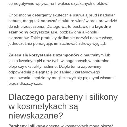
co negatywnie wpływa na trwałość uzyskanych efektów.
Choć mocne detergenty skutecznie usuwają brud i nadmiar
sebum, mogą też naruszać strukturę włosów oraz prowadzić
do ich przesuszenia. Dlatego warto postawić na
łagodne
szampony oczyszczające
, pozbawione alkoholu i
siarczanów. Takie produkty delikatnie oczyści nasze włosy,
jednocześnie pomagając im zachować zdrowy wygląd.
Zaleca się korzystanie z szamponów
o neutralnym lub
lekko kwaśnym pH oraz tych wzbogaconych w naturalne
oleje czy ekstrakty roślinne. Dzięki temu zapewnimy
odpowiednią pielęgnację po zabiegu keratynowego
prostowania i będziemy mogli cieszyć się pięknymi włosami
przez dłuższy czas.
Dlaczego parabeny i silikony
w kosmetykach są
niewskazane?
Parabeny
i
silikony
obecne w kosmetykach mogą okazać