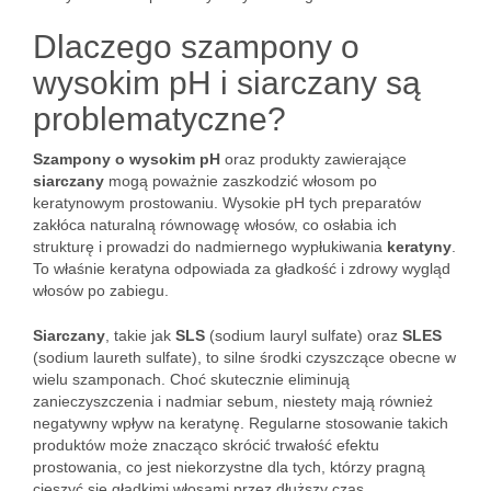
Dlaczego szampony o
wysokim pH i siarczany są
problematyczne?
Szampony o wysokim pH
oraz produkty zawierające
siarczany
mogą poważnie zaszkodzić włosom po
keratynowym prostowaniu. Wysokie pH tych preparatów
zakłóca naturalną równowagę włosów, co osłabia ich
strukturę i prowadzi do nadmiernego wypłukiwania
keratyny
.
To właśnie keratyna odpowiada za gładkość i zdrowy wygląd
włosów po zabiegu.
Siarczany
, takie jak
SLS
(sodium lauryl sulfate) oraz
SLES
(sodium laureth sulfate), to silne środki czyszczące obecne w
wielu szamponach. Choć skutecznie eliminują
zanieczyszczenia i nadmiar sebum, niestety mają również
negatywny wpływ na keratynę. Regularne stosowanie takich
produktów może znacząco skrócić trwałość efektu
prostowania, co jest niekorzystne dla tych, którzy pragną
cieszyć się gładkimi włosami przez dłuższy czas.