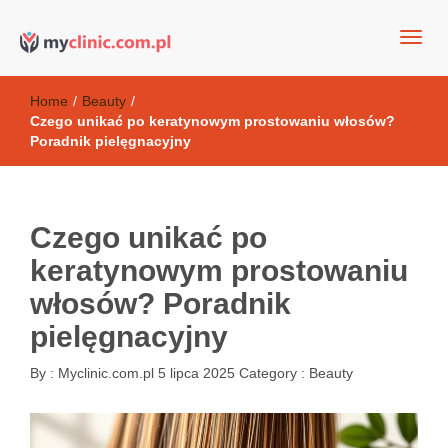
my clinic Kielce. naturalny krem do twarzy anti-age
Kosmetyki antyoksydacyjne
Home
/
Beauty
/
Czego unikać po keratynowym prostowaniu włosów?
Poradnik pielęgnacyjny
Czego unikać po
keratynowym prostowaniu
włosów? Poradnik
pielęgnacyjny
By :
Myclinic.com.pl
5 lipca 2025
Category :
Beauty