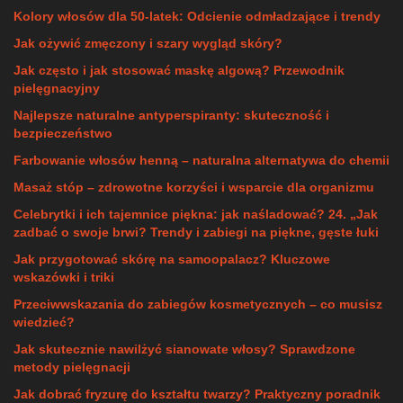
Kolory włosów dla 50-latek: Odcienie odmładzające i trendy
Jak ożywić zmęczony i szary wygląd skóry?
Jak często i jak stosować maskę algową? Przewodnik
pielęgnacyjny
Najlepsze naturalne antyperspiranty: skuteczność i
bezpieczeństwo
Farbowanie włosów henną – naturalna alternatywa do chemii
Masaż stóp – zdrowotne korzyści i wsparcie dla organizmu
Celebrytki i ich tajemnice piękna: jak naśladować? 24. „Jak
zadbać o swoje brwi? Trendy i zabiegi na piękne, gęste łuki
Jak przygotować skórę na samoopalacz? Kluczowe
wskazówki i triki
Przeciwwskazania do zabiegów kosmetycznych – co musisz
wiedzieć?
Jak skutecznie nawilżyć sianowate włosy? Sprawdzone
metody pielęgnacji
Jak dobrać fryzurę do kształtu twarzy? Praktyczny poradnik