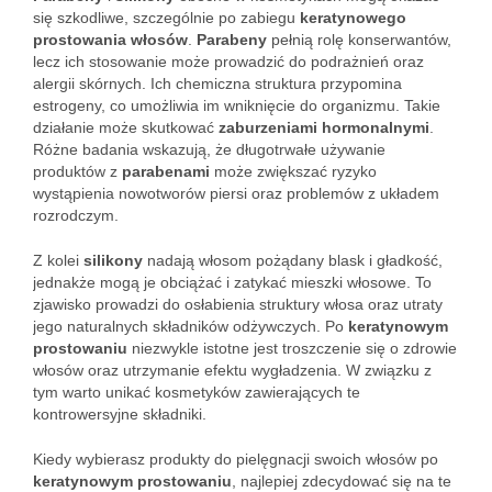
się szkodliwe, szczególnie po zabiegu
keratynowego
prostowania włosów
.
Parabeny
pełnią rolę konserwantów,
lecz ich stosowanie może prowadzić do podrażnień oraz
alergii skórnych. Ich chemiczna struktura przypomina
estrogeny, co umożliwia im wniknięcie do organizmu. Takie
działanie może skutkować
zaburzeniami hormonalnymi
.
Różne badania wskazują, że długotrwałe używanie
produktów z
parabenami
może zwiększać ryzyko
wystąpienia nowotworów piersi oraz problemów z układem
rozrodczym.
Z kolei
silikony
nadają włosom pożądany blask i gładkość,
jednakże mogą je obciążać i zatykać mieszki włosowe. To
zjawisko prowadzi do osłabienia struktury włosa oraz utraty
jego naturalnych składników odżywczych. Po
keratynowym
prostowaniu
niezwykle istotne jest troszczenie się o zdrowie
włosów oraz utrzymanie efektu wygładzenia. W związku z
tym warto unikać kosmetyków zawierających te
kontrowersyjne składniki.
Kiedy wybierasz produkty do pielęgnacji swoich włosów po
keratynowym prostowaniu
, najlepiej zdecydować się na te