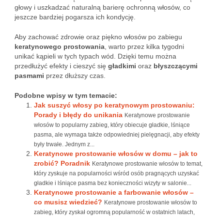
głowy i uszkadzać naturalną barierę ochronną włosów, co
jeszcze bardziej pogarsza ich kondycję.
Aby zachować zdrowie oraz piękno włosów po zabiegu
keratynowego prostowania
, warto przez kilka tygodni
unikać kąpieli w tych typach wód. Dzięki temu można
przedłużyć efekty i cieszyć się
gładkimi
oraz
błyszczącymi
pasmami
przez dłuższy czas.
Podobne wpisy w tym temacie:
Jak suszyć włosy po keratynowym prostowaniu:
Porady i błędy do unikania
Keratynowe prostowanie
włosów to popularny zabieg, który obiecuje gładkie, lśniące
pasma, ale wymaga także odpowiedniej pielęgnacji, aby efekty
były trwałe. Jednym z...
Keratynowe prostowanie włosów w domu – jak to
zrobić? Poradnik
Keratynowe prostowanie włosów to temat,
który zyskuje na popularności wśród osób pragnących uzyskać
gładkie i lśniące pasma bez konieczności wizyty w salonie...
Keratynowe prostowanie a farbowanie włosów –
co musisz wiedzieć?
Keratynowe prostowanie włosów to
zabieg, który zyskał ogromną popularność w ostatnich latach,