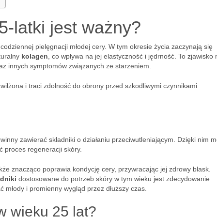
-latki jest ważny?
odziennej pielęgnacji młodej cery. W tym okresie życia zaczynają się
turalny
kolagen
, co wpływa na jej elastyczność i jędrność. To zjawisko
az innych symptomów związanych ze starzeniem.
wilżona i traci zdolność do obrony przed szkodliwymi czynnikami
winny zawierać składniki o działaniu przeciwutleniającym. Dzięki nim 
ć proces regeneracji skóry.
także znacząco poprawia kondycję cery, przywracając jej zdrowy blask.
dniki
dostosowane do potrzeb skóry w tym wieku jest zdecydowanie
 młody i promienny wygląd przez dłuższy czas.
w wieku 25 lat?