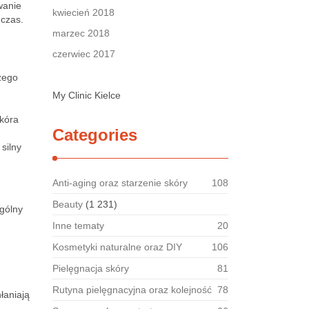
wanie
kwiecień 2018
 czas.
marzec 2018
czerwiec 2017
żego
My Clinic Kielce
skóra
Categories
silny
Anti-aging oraz starzenie skóry
108
Beauty
(1 231)
gólny
Inne tematy
20
Kosmetyki naturalne oraz DIY
106
Pielęgnacja skóry
81
Rutyna pielęgnacyjna oraz kolejność
78
łaniają