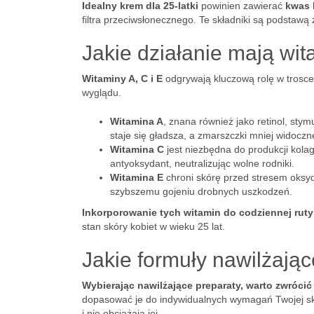
Idealny krem dla 25-latki
powinien zawierać
kwas 
filtra przeciwsłonecznego. Te składniki są podstaw
Jakie działanie mają wi
Witaminy A, C i E
odgrywają kluczową rolę w trosce
wyglądu.
Witamina A
, znana również jako retinol, st
staje się gładsza, a zmarszczki mniej widoczn
Witamina C
jest niezbędna do produkcji kolage
antyoksydant, neutralizując wolne rodniki.
Witamina E
chroni skórę przed stresem oksyda
szybszemu gojeniu drobnych uszkodzeń.
Inkorporowanie tych witamin do codziennej ruty
stan skóry kobiet w wieku 25 lat.
Jakie formuły nawilżają
Wybierając nawilżające preparaty, warto zwrócić
dopasować je do indywidualnych wymagań Twojej skór
i nie obciążają jej.