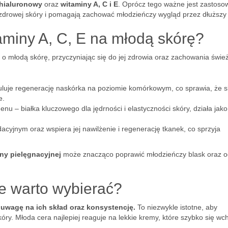
hialuronowy
oraz
witaminy A, C i E
. Oprócz tego ważne jest zastoso
ą zdrowej skóry i pomagają zachować młodzieńczy wygląd przez dłuższy
taminy A, C, E na młodą skórę?
 o młodą skórę, przyczyniając się do jej zdrowia oraz zachowania świe
ymuluje regenerację naskórka na poziomie komórkowym, co sprawia, że 
e.
nu – białka kluczowego dla jędrności i elastyczności skóry, działa jako 
cyjnym oraz wspiera jej nawilżenie i regenerację tkanek, co sprzyja
ny pielęgnacyjnej
może znacząco poprawić młodzieńczy blask oraz o
ce warto wybierać?
 uwagę na ich skład oraz konsystencję.
To niezwykle istotne, aby
y. Młoda cera najlepiej reaguje na lekkie kremy, które szybko się wch