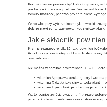
Formuła kremu
powinna być lekka i szybko się wch
produkty o konsystencji żelowej. Ważne jest także d
formuły matujące, podczas gdy cera sucha wymaga 
Warto więc przy wyborze kosmetyku zwrócić szczegó
dobrze nawilżona
i
zachowa młodzieńczy blask
n
Jakie składniki powinien
Krem przeznaczony dla 25-latki
powinien być wzbo
Przede wszystkim istotny jest
kwas hialuronowy
, k
oraz jędrności.
Nie można zapominać o witaminach:
A
,
C
i
E
, które
witamina A poprawia strukturę cery i wspiera 
witamina C działa jako silny antyoksydant – roz
witamina E pełni funkcję ochronną przed us
Warto również zwrócić uwagę na
filtr przeciwsłon
przed szkodliwym działaniem słońca, które może pr