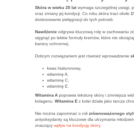
Skóra w wieku 25 lat
wymaga szczególnej uwagi, po
oraz zmiany jej kondycji. Co roku skóra traci około
1
dostosowanie pielęgnacji do tych potrzeb.
Nawilżenie
odgrywa kluczową rolę w zachowaniu z
sięgnąć po lekkie formuły kremów, które nie obciąż
bariery ochronnej.
Dobrym rozwiązaniem jest również wprowadzenie
s
kwas hialuronowy,
witaminę A,
witaminę C,
witaminę E.
Witamina A
poprawia teksturę skóry i zmniejsza wi
kolagenu.
Witamina E
z kolei działa jako tarcza ch
Nie można zapominać o roli
zrównoważonego styl
antyoksydanty są kluczowe dla utrzymania młodzieńc
znaczący
wpływ na kondycję skóry
.