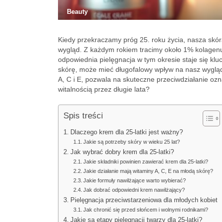
Beauty
Kiedy przekraczamy próg 25. roku życia, nasza skór
wygląd. Z każdym rokiem tracimy około 1% kolagenu, 
odpowiednia pielęgnacja w tym okresie staje się kluc
skórę, może mieć długofalowy wpływ na nasz wygląd.
A, C i E, pozwala na skuteczne przeciwdziałanie ozn
witalnością przez długie lata?
Spis treści
Dlaczego krem dla 25-latki jest ważny?
Jakie są potrzeby skóry w wieku 25 lat?
Jak wybrać dobry krem dla 25-latki?
Jakie składniki powinien zawierać krem dla 25-latki?
Jakie działanie mają witaminy A, C, E na młodą skórę?
Jakie formuły nawilżające warto wybierać?
Jak dobrać odpowiedni krem nawilżający?
Pielęgnacja przeciwstarzeniowa dla młodych kobiet
Jak chronić się przed słońcem i wolnymi rodnikami?
Jakie są etapy pielęgnacji twarzy dla 25-latki?