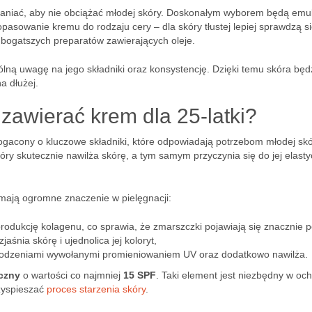
łaniać, aby nie obciążać młodej skóry. Doskonałym wyborem będą emul
opasowanie kremu do rodzaju cery – dla skóry tłustej lepiej sprawdzą s
bogatszych preparatów zawierających oleje.
lną uwagę na jego składniki oraz konsystencję. Dzięki temu skóra będ
a dłużej.
 zawierać krem dla 25-latki?
gacony o kluczowe składniki, które odpowiadają potrzebom młodej skó
tóry skutecznie nawilża skórę, a tym samym przyczynia się do jej elast
 mają ogromne znaczenie w pielęgnacji:
produkcję kolagenu, co sprawia, że zmarszczki pojawiają się znacznie p
jaśnia skórę i ujednolica jej koloryt,
zkodzeniami wywołanymi promieniowaniem UV oraz dodatkowo nawilża.
eczny
o wartości co najmniej
15 SPF
. Taki element jest niezbędny w och
zyspieszać
proces starzenia skóry
.