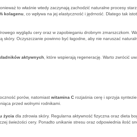
nieważ to właśnie wtedy zaczynają zachodzić naturalne procesy starz
% kolagenu
, co wpływa na jej elastyczność i jędrność. Dlatego tak istot
drowego wyglądu cery oraz w zapobieganiu drobnym zmarszczkom. Wa
ają skóry. Oczyszczanie powinno być łagodne, aby nie naruszać natural
kładników aktywnych
, które wspierają regenerację. Warto zwrócić u
doczność porów, natomiast
witamina C
rozjaśnia cerę i sprzyja syntezie
roniąca przed wolnymi rodnikami.
u życia
dla zdrowia skóry. Regularna aktywność fizyczna oraz dieta bo
zej świeżości cery. Ponadto unikanie stresu oraz odpowiednia ilość s