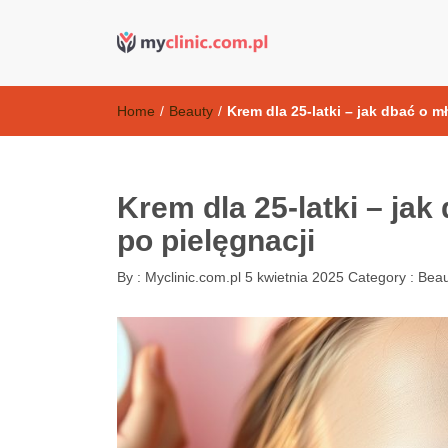
Kosmetyki ant
my clinic Kielce. naturalny krem do twarzy anti-age
Home
/
Beauty
/
Krem dla 25-latki – jak dbać o 
Krem dla 25-latki – ja
po pielęgnacji
By :
Myclinic.com.pl
5 kwietnia 2025
Category :
Beau