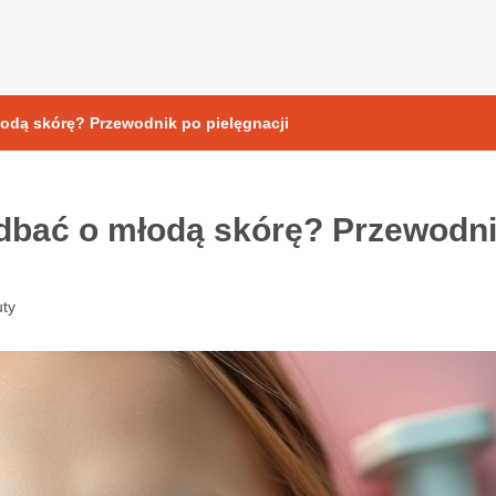
yoksydacyjne
młodą skórę? Przewodnik po pielęgnacji
k dbać o młodą skórę? Przewodn
ty