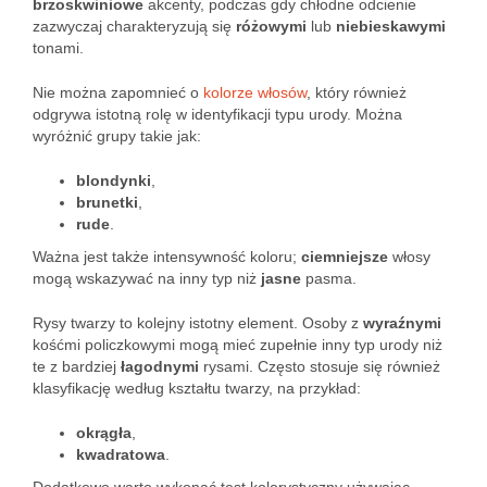
brzoskwiniowe
akcenty, podczas gdy chłodne odcienie
zazwyczaj charakteryzują się
różowymi
lub
niebieskawymi
tonami.
Nie można zapomnieć o
kolorze włosów
, który również
odgrywa istotną rolę w identyfikacji typu urody. Można
wyróżnić grupy takie jak:
blondynki
,
brunetki
,
rude
.
Ważna jest także intensywność koloru;
ciemniejsze
włosy
mogą wskazywać na inny typ niż
jasne
pasma.
Rysy twarzy to kolejny istotny element. Osoby z
wyraźnymi
kośćmi policzkowymi mogą mieć zupełnie inny typ urody niż
te z bardziej
łagodnymi
rysami. Często stosuje się również
klasyfikację według kształtu twarzy, na przykład:
okrągła
,
kwadratowa
.