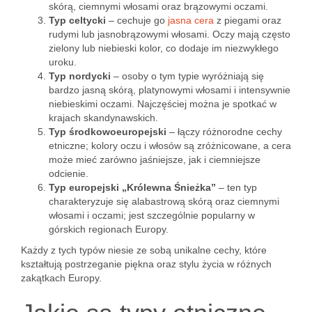
skórą, ciemnymi włosami oraz brązowymi oczami.
Typ celtycki
– cechuje go
jasna cera
z piegami oraz
rudymi lub jasnobrązowymi włosami. Oczy mają często
zielony lub niebieski kolor, co dodaje im niezwykłego
uroku.
Typ nordycki
– osoby o tym typie wyróżniają się
bardzo jasną skórą, platynowymi włosami i intensywnie
niebieskimi oczami. Najczęściej można je spotkać w
krajach skandynawskich.
Typ środkowoeuropejski
– łączy różnorodne cechy
etniczne; kolory oczu i włosów są zróżnicowane, a cera
może mieć zarówno jaśniejsze, jak i ciemniejsze
odcienie.
Typ europejski „Królewna Śnieżka”
– ten typ
charakteryzuje się alabastrową skórą oraz ciemnymi
włosami i oczami; jest szczególnie popularny w
górskich regionach Europy.
Każdy z tych typów niesie ze sobą unikalne cechy, które
kształtują postrzeganie piękna oraz stylu życia w różnych
zakątkach Europy.