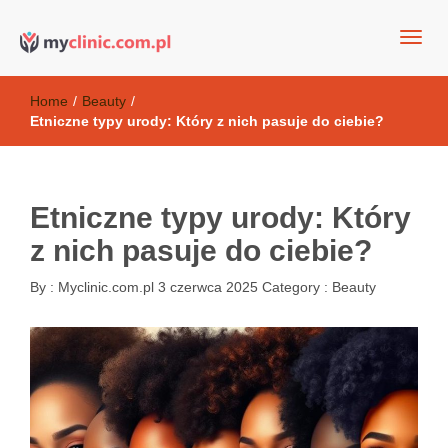
my clinic Kielce. naturalny krem do twarzy anti-age
Kosmetyki antyoksydacyjne
Home
/
Beauty
/
Etniczne typy urody: Który z nich pasuje do ciebie?
Etniczne typy urody: Który
z nich pasuje do ciebie?
By :
Myclinic.com.pl
3 czerwca 2025
Category :
Beauty