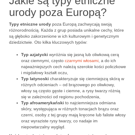
Jakie są typy etniczne
urody poza Europą?
Typy etniczne urody
poza Europą zachwycają swoją
różnorodnością. Każda z grup posiada unikalne cechy, które
są głęboko zakorzenione w ich kulturowym i genetycznym
dziedzictwie. Oto kilka kluczowych typów:
Typ azjatycki
wyróżnia się jasną lub oliwkową cerą
oraz ciemnymi, często
czarnymi włosami
, a do ich
najważniejszych cech należą szerokie kości policzkowe
i migdałowy kształt oczu,
Typ latynoski
charakteryzuje się ciemniejszą skórą w
różnych odcieniach – od brązowego po oliwkowy,
włosy są często gęste i ciemne, a rysy twarzy różnią
się w zależności od regionu pochodzenia,
Typ afroamerykański
to najciemniejsza odmiana
skóry, występująca w różnych tonacjach brązu oraz
czerni, osoby z tej grupy mają kręcone lub faliste włosy
oraz wyraziste rysy twarzy, co nadaje im
niepowtarzalny wygląd.