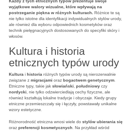
Każdy z tych etnicznych typów prezentuje swoje
wyjątkowe walory wizualne, które wpływają na
postrzeganie piękna w różnych kulturach.
Różnice te są
nie tylko istotne dla identyfikacji indywidualnych stylów urody,
ale również dla wyboru odpowiednich kosmetyków oraz
technik pielęgnacyjnych dostosowanych do specyfiki skóry i
włosów.
Kultura i historia
etnicznych typów urody
Kultura
i
historia
różnych typów urody są nierozerwalnie
związane z
migracjami
oraz
bogactwem genetycznym
.
Etniczne typy, takie jak
słowiański
,
południowy
czy
nordycki
, nie tylko odzwierciedlają cechy fizyczne, ale
również kształtują lokalne tradycje i obyczaje. Kiedy grupy
etniczne przemieszczały się i łączyły, powstawały unikalne
wzory estetyczne.
Różnorodność etniczna wnosi wiele do
stylów ubierania się
oraz
preferencji kosmetycznych
. Na przykład wśród