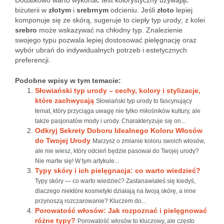
Dodatkowo warto wykonać test kolorystyczny używając
biżuterii w
złotym
i
srebrnym
odcieniu. Jeśli
złoto
lepiej
komponuje się ze skórą, sugeruje to ciepły typ urody; z kolei
srebro
może wskazywać na chłodny typ. Znalezienie
swojego typu pozwala lepiej dostosować pielęgnację oraz
wybór ubrań do indywidualnych potrzeb i estetycznych
preferencji.
Podobne wpisy w tym temacie:
Słowiański typ urody – cechy, kolory i stylizacje,
które zachwycają
Słowiański typ urody to fascynujący
temat, który przyciąga uwagę nie tylko miłośników kultury, ale
także pasjonatów mody i urody. Charakteryzuje się on...
Odkryj Sekrety Doboru Idealnego Koloru Włosów
do Twojej Urody
Marzysz o zmianie koloru swoich włosów,
ale nie wiesz, który odcień będzie pasował do Twojej urody?
Nie martw się! W tym artykule...
Typy skóry i ich pielęgnacja: co warto wiedzieć?
Typy skóry — co warto wiedzieć? Zastanawiałeś się kiedyś,
dlaczego niektóre kosmetyki działają na twoją skórę, a inne
przynoszą rozczarowanie? Kluczem do...
Porowatość włosów: Jak rozpoznać i pielęgnować
różne typy?
Porowatość włosów to kluczowy, ale często