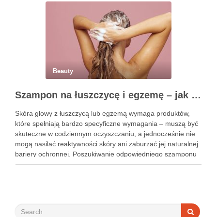
Beauty
Szampon na łuszczycę i egzemę – jak świadomie dobierać produkty przy wrażliwej skórze głowy?
Skóra głowy z łuszczycą lub egzemą wymaga produktów,
które spełniają bardzo specyficzne wymagania – muszą być
skuteczne w codziennym oczyszczaniu, a jednocześnie nie
mogą nasilać reaktywności skóry ani zaburzać jej naturalnej
bariery ochronnej. Poszukiwanie odpowiedniego szamponu
bywa dla wielu pacjentów procesem długim i frustrującym, bo
rynek jest pełen produktów deklarujących …