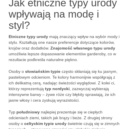
Jak etniczne typy urody
wpływają na modę i
styl?
Etniczne typy urody
mają znaczący wpływ na wybór mody i
stylu. Kształtują one nasze preferencje dotyczące kolorów,
krojów oraz dodatków.
Znajomość własnego typu urody
umożliwia lepsze dopasowanie elementów garderoby, co w
rezultacie podkreśla naturalne piękno.
Osoby o
słowiańskim typie
często skłaniają się ku jasnym,
pastelowym odcieniom. Te kolory harmonijnie współgrają z
ich delikatną cerą, nadając świeżości wyglądowi. Z kolei ci,
którzy reprezentują
typ nordycki
, zazwyczaj wybierają
intensywne barwy – żywe róże czy błękity sprawiają, że ich
jasne włosy i cera zyskują wyrazistości.
Typ
południowy
najlepiej prezentuje się w ciepłych
odcieniach ziemi, takich jak brązy i beże. Z drugiej strony
osoby o
celtyckim typie urody
świetnie czują się w zimnych