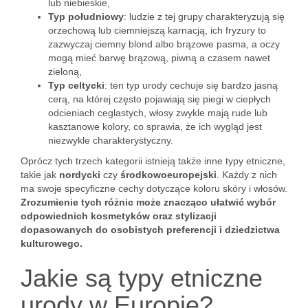
lub niebieskie,
Typ południowy
: ludzie z tej grupy charakteryzują się
orzechową lub ciemniejszą karnacją, ich fryzury to
zazwyczaj ciemny blond albo brązowe pasma, a oczy
mogą mieć barwę brązową, piwną a czasem nawet
zieloną,
Typ celtycki
: ten typ urody cechuje się bardzo jasną
cerą, na której często pojawiają się piegi w ciepłych
odcieniach ceglastych, włosy zwykle mają rude lub
kasztanowe kolory, co sprawia, że ich wygląd jest
niezwykle charakterystyczny.
Oprócz tych trzech kategorii istnieją także inne typy etniczne,
takie jak
nordycki
czy
środkowoeuropejski
. Każdy z nich
ma swoje specyficzne cechy dotyczące koloru skóry i włosów.
Zrozumienie tych różnic może znacząco ułatwić wybór
odpowiednich kosmetyków oraz stylizacji
dopasowanych do osobistych preferencji i dziedzictwa
kulturowego.
Jakie są typy etniczne
urody w Europie?