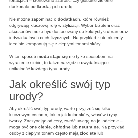
tonacjach – stonowane szarości czy głębokie zielenie
doskonale podkreślają ich urodę.
Nie można zapominać o
dodatkach
, które również
odgrywają kluczową rolę w stylizacji. Wybór biżuterii oraz
akcesoriów może być dostosowany do kolorystyki ubrań oraz
indywidualnych cech fizycznych. Na przykład złote akcenty
idealnie komponują się z ciepłymi tonami skóry.
W ten sposób
moda staje się
nie tylko sposobem na
wyrażenie siebie; to także narzędzie uwydatniające
unikalność każdego typu urody.
Jak określić swój typ
urody?
Aby określić swój typ urody, warto przyjrzeć się kilku
kluczowym cechom, takim jak kolor skóry, włosów i rysy
twarzy. Zaczynając od cery, zwróć uwagę na jej odcienie –
mogą być one
ciepłe
,
chłodne
lub
neutralne
. Na przykład
osoby z ciepłym tonem często mają
złociste
lub