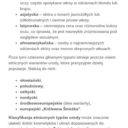
oczy, często spotykane włosy w odcieniach blondu lub
brązu,
azjatycka
– skóra o tonach jasnożółtych lub
żółtobrunatnych i ciemne proste włosy,
latynoska
– ciemniejsza cera oraz różnorodne kolory
oczu, co sprawia, że jest niezwykle zróżnicowana pod
względem wizualnym,
afroamerykańska
– osoby o najciemniejszych
odcieniach skóry oraz mocno skręconych włosach.
Poza tymi czterema głównymi typami istnieje jeszcze osiem
etnicznych wariantów urody, które precyzyjnie dzielą
populacje. Należą do nich:
słowiański
,
południowy
,
celtycki
,
nordycki
,
środkowoeuropejskie
(dwa warianty),
europejski „Królewna Śnieżka”
.
Klasyfikacja etnicznych typów urody
może znacznie
ułatwić dobór kosmetyków i ubrań dopasowanych do