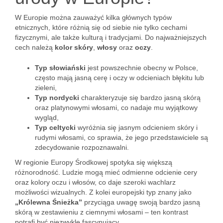
W Europie można zauważyć kilka głównych typów
etnicznych, które różnią się od siebie nie tylko cechami
fizycznymi, ale także kulturą i tradycjami. Do najważniejszych
cech należą
kolor skóry
,
włosy
oraz
oczy
.
Typ słowiański
jest powszechnie obecny w Polsce,
często mają jasną cerę i oczy w odcieniach błękitu lub
zieleni,
Typ nordycki
charakteryzuje się bardzo jasną skórą
oraz platynowymi włosami, co nadaje mu wyjątkowy
wygląd,
Typ celtycki
wyróżnia się jasnym odcieniem skóry i
rudymi włosami, co sprawia, że jego przedstawiciele są
zdecydowanie rozpoznawalni.
W regionie Europy Środkowej spotyka się większą
różnorodność. Ludzie mogą mieć odmienne odcienie cery
oraz kolory oczu i włosów, co daje szeroki wachlarz
możliwości wizualnych. Z kolei europejski typ znany jako
„Królewna Śnieżka”
przyciąga uwagę swoją bardzo jasną
skórą w zestawieniu z ciemnymi włosami – ten kontrast
potrafi być niezwykle fascynujący.