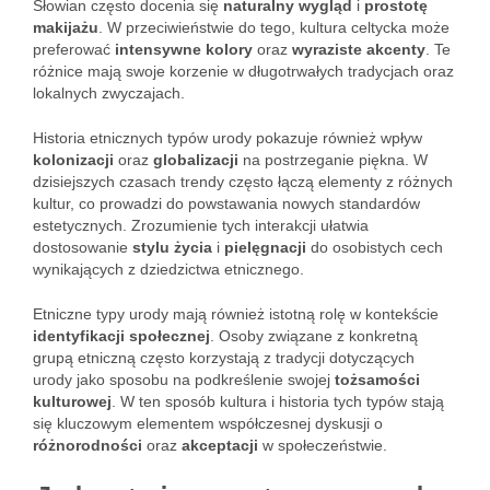
Słowian często docenia się
naturalny wygląd
i
prostotę
makijażu
. W przeciwieństwie do tego, kultura celtycka może
preferować
intensywne kolory
oraz
wyraziste akcenty
. Te
różnice mają swoje korzenie w długotrwałych tradycjach oraz
lokalnych zwyczajach.
Historia etnicznych typów urody pokazuje również wpływ
kolonizacji
oraz
globalizacji
na postrzeganie piękna. W
dzisiejszych czasach trendy często łączą elementy z różnych
kultur, co prowadzi do powstawania nowych standardów
estetycznych. Zrozumienie tych interakcji ułatwia
dostosowanie
stylu życia
i
pielęgnacji
do osobistych cech
wynikających z dziedzictwa etnicznego.
Etniczne typy urody mają również istotną rolę w kontekście
identyfikacji społecznej
. Osoby związane z konkretną
grupą etniczną często korzystają z tradycji dotyczących
urody jako sposobu na podkreślenie swojej
tożsamości
kulturowej
. W ten sposób kultura i historia tych typów stają
się kluczowym elementem współczesnej dyskusji o
różnorodności
oraz
akceptacji
w społeczeństwie.