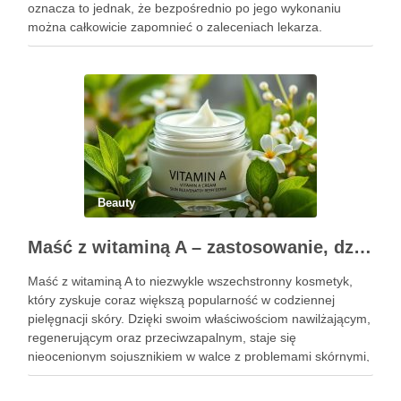
oznacza to jednak, że bezpośrednio po jego wykonaniu
można całkowicie zapomnieć o zaleceniach lekarza.
Pierwsze godziny i dni po zabiegu mają znaczenie dla
uzyskania oczekiwanego efektu oraz prawidłowego działania
…
Beauty
Maść z witaminą A – zastosowanie, działanie i bezpieczeństwo stosowania
Maść z witaminą A to niezwykle wszechstronny kosmetyk,
który zyskuje coraz większą popularność w codziennej
pielęgnacji skóry. Dzięki swoim właściwościom nawilżającym,
regenerującym oraz przeciwzapalnym, staje się
nieocenionym sojusznikiem w walce z problemami skórnymi,
takimi jak zmarszczki, trądzik czy podrażnienia. Jej działanie
na skórę twarzy nie tylko poprawia jej teksturę, ale …