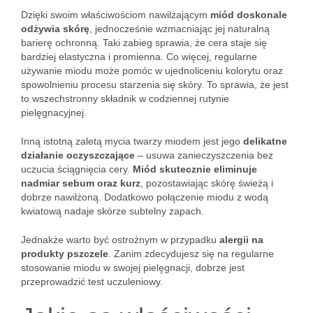
Dzięki swoim właściwościom nawilżającym
miód doskonale
odżywia skórę
, jednocześnie wzmacniając jej naturalną
barierę ochronną. Taki zabieg sprawia, że cera staje się
bardziej elastyczna i promienna. Co więcej, regularne
używanie miodu może pomóc w ujednoliceniu kolorytu oraz
spowolnieniu procesu starzenia się skóry. To sprawia, że jest
to wszechstronny składnik w codziennej rutynie
pielęgnacyjnej.
Inną istotną zaletą mycia twarzy miodem jest jego
delikatne
działanie oczyszczające
– usuwa zanieczyszczenia bez
uczucia ściągnięcia cery.
Miód skutecznie eliminuje
nadmiar sebum oraz kurz
, pozostawiając skórę świeżą i
dobrze nawilżoną. Dodatkowo połączenie miodu z wodą
kwiatową nadaje skórze subtelny zapach.
Jednakże warto być ostrożnym w przypadku
alergii na
produkty pszczele
. Zanim zdecydujesz się na regularne
stosowanie miodu w swojej pielęgnacji, dobrze jest
przeprowadzić test uczuleniowy.