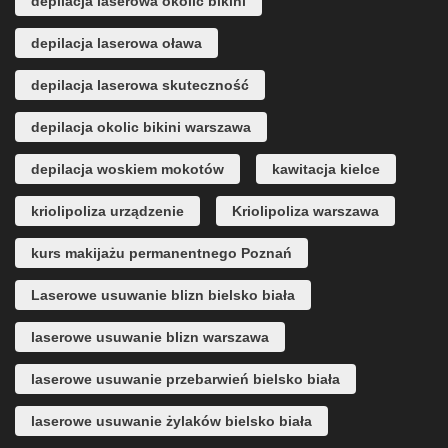
depilacja laserowa okolic bikini
depilacja laserowa oława
depilacja laserowa skuteczność
depilacja okolic bikini warszawa
depilacja woskiem mokotów
kawitacja kielce
kriolipoliza urządzenie
Kriolipoliza warszawa
kurs makijażu permanentnego Poznań
Laserowe usuwanie blizn bielsko biała
laserowe usuwanie blizn warszawa
laserowe usuwanie przebarwień bielsko biała
laserowe usuwanie żylaków bielsko biała