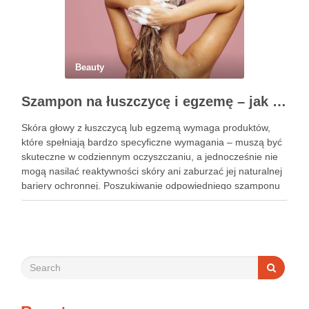
Beauty
Szampon na łuszczycę i egzemę – jak świadomie dobierać produkty przy wrażliwej skórze głowy?
Skóra głowy z łuszczycą lub egzemą wymaga produktów,
które spełniają bardzo specyficzne wymagania – muszą być
skuteczne w codziennym oczyszczaniu, a jednocześnie nie
mogą nasilać reaktywności skóry ani zaburzać jej naturalnej
bariery ochronnej. Poszukiwanie odpowiedniego szamponu
bywa dla wielu pacjentów procesem długim i frustrującym, bo
rynek jest pełen produktów deklarujących …