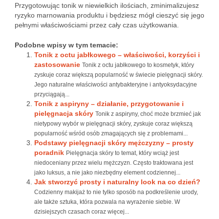
Przygotowując tonik w niewielkich ilościach, zminimalizujesz
ryzyko marnowania produktu i będziesz mógł cieszyć się jego
pełnymi właściwościami przez cały czas użytkowania.
Podobne wpisy w tym temacie:
Tonik z octu jabłkowego – właściwości, korzyści i
zastosowanie
Tonik z octu jabłkowego to kosmetyk, który
zyskuje coraz większą popularność w świecie pielęgnacji skóry.
Jego naturalne właściwości antybakteryjne i antyoksydacyjne
przyciągają...
Tonik z aspiryny – działanie, przygotowanie i
pielęgnacja skóry
Tonik z aspiryny, choć może brzmieć jak
nietypowy wybór w pielęgnacji skóry, zyskuje coraz większą
popularność wśród osób zmagających się z problemami...
Podstawy pielęgnacji skóry mężczyzny – prosty
poradnik
Pielęgnacja skóry to temat, który wciąż jest
niedoceniany przez wielu mężczyzn. Często traktowana jest
jako luksus, a nie jako niezbędny element codziennej...
Jak stworzyć prosty i naturalny look na co dzień?
Codzienny makijaż to nie tylko sposób na podkreślenie urody,
ale także sztuka, która pozwala na wyrażenie siebie. W
dzisiejszych czasach coraz więcej...