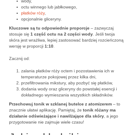
wody,
octu winnego lub jabłkowego,
płatków róży
,
opcjonalnie gliceryny.
Kluczowe są tu odpowiednie proporcje
– zazwyczaj
stosuje się
1 część octu na 2 części wody
. Jeśli twoja
skóra jest wrażliwa, lepiej zastosować bardziej rozcieńczoną
wersję w proporcji
1:10
.
Zacznij od:
zalania płatków róży octem i pozostawienia ich w
temperaturze pokojowej przez kilka dni,
przefiltrowania mikstury, aby pozbyć się płatków,
dodania wody oraz gliceryny do powstałej esencji i
dokładnego wymieszania wszystkich składników.
Przechowuj tonik w szklanej butelce z atomizerem
– to
znacznie ułatwi aplikację. Pamiętaj, że
tonik różany ma
działanie odświeżające i nawilżające dla skóry
, a jego
przygotowanie nie zajmuje wiele czasu!