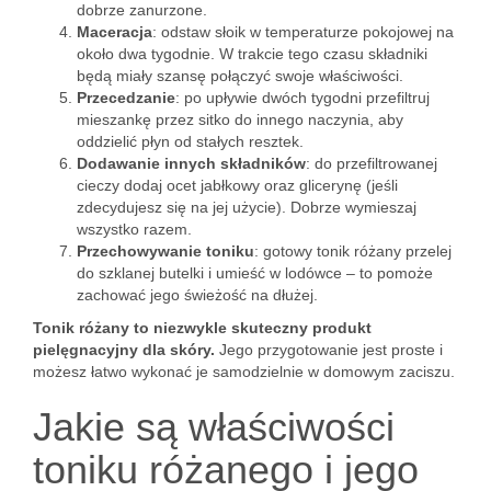
dobrze zanurzone.
Maceracja
: odstaw słoik w temperaturze pokojowej na
około dwa tygodnie. W trakcie tego czasu składniki
będą miały szansę połączyć swoje właściwości.
Przecedzanie
: po upływie dwóch tygodni przefiltruj
mieszankę przez sitko do innego naczynia, aby
oddzielić płyn od stałych resztek.
Dodawanie innych składników
: do przefiltrowanej
cieczy dodaj ocet jabłkowy oraz glicerynę (jeśli
zdecydujesz się na jej użycie). Dobrze wymieszaj
wszystko razem.
Przechowywanie toniku
: gotowy tonik różany przelej
do szklanej butelki i umieść w lodówce – to pomoże
zachować jego świeżość na dłużej.
Tonik różany to niezwykle skuteczny produkt
pielęgnacyjny dla skóry.
Jego przygotowanie jest proste i
możesz łatwo wykonać je samodzielnie w domowym zaciszu.
Jakie są właściwości
toniku różanego i jego