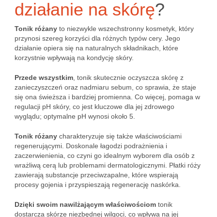
działanie na skórę
?
Tonik różany
to niezwykle wszechstronny kosmetyk, który
przynosi szereg korzyści dla różnych typów cery. Jego
działanie opiera się na naturalnych składnikach, które
korzystnie wpływają na kondycję skóry.
Przede wszystkim
, tonik skutecznie oczyszcza skórę z
zanieczyszczeń oraz nadmiaru sebum, co sprawia, że staje
się ona świeższa i bardziej promienna. Co więcej, pomaga w
regulacji pH skóry, co jest kluczowe dla jej zdrowego
wyglądu; optymalne pH wynosi około 5.
Tonik różany
charakteryzuje się także właściwościami
regenerującymi. Doskonale łagodzi podrażnienia i
zaczerwienienia, co czyni go idealnym wyborem dla osób z
wrażliwą cerą lub problemami dermatologicznymi. Płatki róży
zawierają substancje przeciwzapalne, które wspierają
procesy gojenia i przyspieszają regenerację naskórka.
Dzięki swoim nawilżającym właściwościom
tonik
dostarcza skórze niezbędnej wilgoci, co wpływa na jej