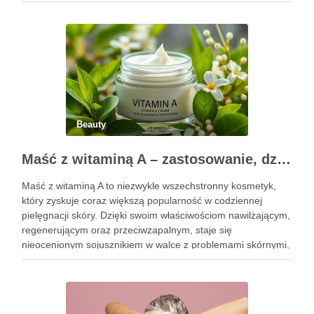
Pierwsze godziny i dni po zabiegu mają znaczenie dla
uzyskania oczekiwanego efektu oraz prawidłowego działania
…
Beauty
Maść z witaminą A – zastosowanie, działanie i bezpieczeństwo stosowania
Maść z witaminą A to niezwykle wszechstronny kosmetyk,
który zyskuje coraz większą popularność w codziennej
pielęgnacji skóry. Dzięki swoim właściwościom nawilżającym,
regenerującym oraz przeciwzapalnym, staje się
nieocenionym sojusznikiem w walce z problemami skórnymi,
takimi jak zmarszczki, trądzik czy podrażnienia. Jej działanie
na skórę twarzy nie tylko poprawia jej teksturę, ale …