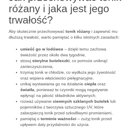
różany i jaka jest jego
trwałość?
Aby skutecznie przechowywać
tonik różany
i zapewnić mu
dłuższą trwałość, warto pamiętać o kilku istotnych zasadach:
umieść go w lodówce
– dzięki temu zachowa
świeżość przez około dwa tygodnie,
stosuj
sterylne buteleczki
, co pomoże uniknąć
zanieczyszczenia,
trzymaj tonik w chłodzie, co wydłuża jego żywotność
oraz wspiera właściwości pielęgnacyjne,
unikaj wystawiania go na działanie
ciepła
oraz
światła
, ponieważ te czynniki mogą negatywnie
wpłynąć na jakość składników aktywnych,
rozważ używanie
ciemnych szklanych butelek
lub
pojemników z tworzywa sztucznego UV, które
zabezpieczą tonik przed szkodliwymi promieniami,
pamiętaj o
terminie ważności
– zużyj tonik przed
upływem daty przydatności do użycia.