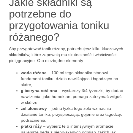
Jakie składniki są
potrzebne do
przygotowania toniku
różanego?
Aby przygotować tonik różany, potrzebujesz kilku kluczowych
składników, które zapewnią mu skuteczność i właściwości
pielęgnacyjne. Oto niezbędne elementy:
woda różana
– 100 ml tego składnika stanowi
fundament toniku, działa nawilżająco i łagodząco na
skórę,
gliceryna roślinna
– wystarczy 3/4 łyżeczki, by dodać
nawilżenia, jako humektant pomaga zatrzymać wilgoć
w skórze,
żel aloesowy
– jedna łyżka tego żelu wzmacnia
działanie toniku, przyspieszając gojenie oraz łagodząc
podrażnienia,
płatki róży
– wybierz te o intensywnym aromacie;
najlepsze będą z niepryskanych odmian, takich jak