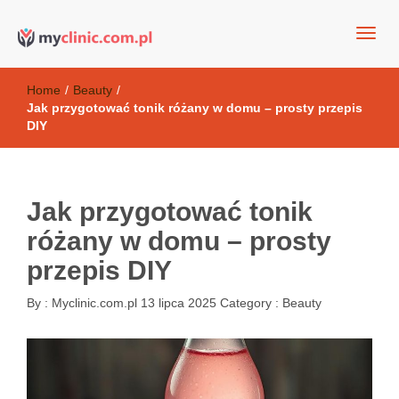
my clinic Kielce. naturalny krem do twarzy anti-age
Kosmetyki antyoksydacyjne
Home
/
Beauty
/
Jak przygotować tonik różany w domu – prosty przepis
DIY
Jak przygotować tonik
różany w domu – prosty
przepis DIY
By :
Myclinic.com.pl
13 lipca 2025
Category :
Beauty