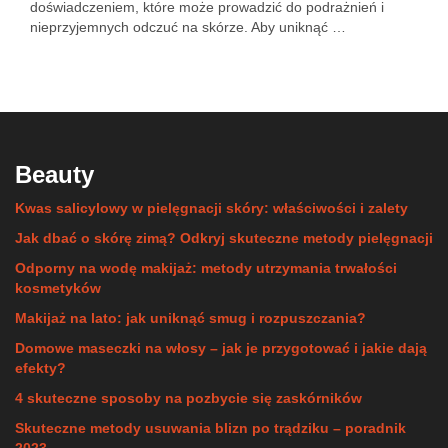
doświadczeniem, które może prowadzić do podrażnień i
nieprzyjemnych odczuć na skórze. Aby uniknąć …
Beauty
Kwas salicylowy w pielęgnacji skóry: właściwości i zalety
Jak dbać o skórę zimą? Odkryj skuteczne metody pielęgnacji
Odporny na wodę makijaż: metody utrzymania trwałości
kosmetyków
Makijaż na lato: jak uniknąć smug i rozpuszczania?
Domowe maseczki na włosy – jak je przygotować i jakie dają
efekty?
4 skuteczne sposoby na pozbycie się zaskórników
Skuteczne metody usuwania blizn po trądziku – poradnik