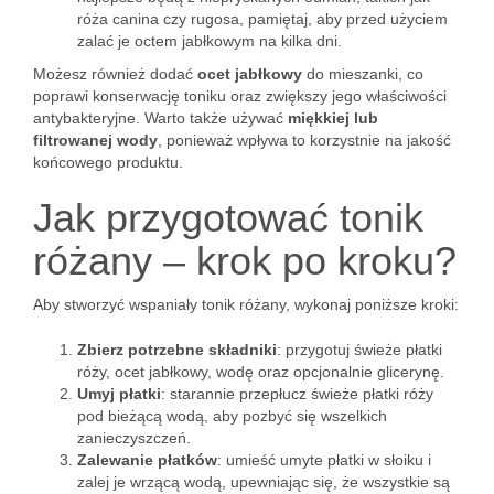
róża canina czy rugosa, pamiętaj, aby przed użyciem
zalać je octem jabłkowym na kilka dni.
Możesz również dodać
ocet jabłkowy
do mieszanki, co
poprawi konserwację toniku oraz zwiększy jego właściwości
antybakteryjne. Warto także używać
miękkiej lub
filtrowanej wody
, ponieważ wpływa to korzystnie na jakość
końcowego produktu.
Jak przygotować tonik
różany – krok po kroku?
Aby stworzyć wspaniały tonik różany, wykonaj poniższe kroki:
Zbierz potrzebne składniki
: przygotuj świeże płatki
róży, ocet jabłkowy, wodę oraz opcjonalnie glicerynę.
Umyj płatki
: starannie przepłucz świeże płatki róży
pod bieżącą wodą, aby pozbyć się wszelkich
zanieczyszczeń.
Zalewanie płatków
: umieść umyte płatki w słoiku i
zalej je wrzącą wodą, upewniając się, że wszystkie są