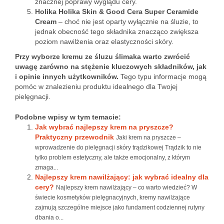
znacznej poprawy wyglądu cery.
Holika Holika Skin & Good Cera Super Ceramide
Cream
– choć nie jest oparty wyłącznie na śluzie, to
jednak obecność tego składnika znacząco zwiększa
poziom nawilżenia oraz elastyczności skóry.
Przy wyborze kremu ze śluzu ślimaka warto zwrócić
uwagę zarówno na stężenie kluczowych składników, jak
i opinie innych użytkowników.
Tego typu informacje mogą
pomóc w znalezieniu produktu idealnego dla Twojej
pielęgnacji.
Podobne wpisy w tym temacie:
Jak wybrać najlepszy krem na pryszcze?
Praktyczny przewodnik
Jaki krem na pryszcze –
wprowadzenie do pielęgnacji skóry trądzikowej Trądzik to nie
tylko problem estetyczny, ale także emocjonalny, z którym
zmaga...
Najlepszy krem nawilżający: jak wybrać idealny dla
cery?
Najlepszy krem nawilżający – co warto wiedzieć? W
świecie kosmetyków pielęgnacyjnych, kremy nawilżające
zajmują szczególne miejsce jako fundament codziennej rutyny
dbania o...