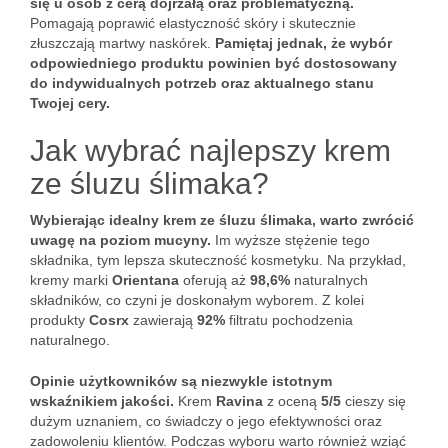
się u osób z cerą dojrzałą oraz problematyczną.
Pomagają poprawić elastyczność skóry i skutecznie
złuszczają martwy naskórek.
Pamiętaj jednak, że wybór
odpowiedniego produktu powinien być dostosowany
do indywidualnych potrzeb oraz aktualnego stanu
Twojej cery.
Jak wybrać najlepszy krem
ze śluzu ślimaka?
Wybierając idealny krem ze śluzu ślimaka, warto zwrócić
uwagę na poziom mucyny.
Im wyższe stężenie tego
składnika, tym lepsza skuteczność kosmetyku. Na przykład,
kremy marki
Orientana
oferują aż
98,6%
naturalnych
składników, co czyni je doskonałym wyborem. Z kolei
produkty
Cosrx
zawierają
92%
filtratu pochodzenia
naturalnego.
Opinie użytkowników są niezwykle istotnym
wskaźnikiem jakości.
Krem
Ravina
z oceną
5/5
cieszy się
dużym uznaniem, co świadczy o jego efektywności oraz
zadowoleniu klientów. Podczas wyboru warto również wziąć