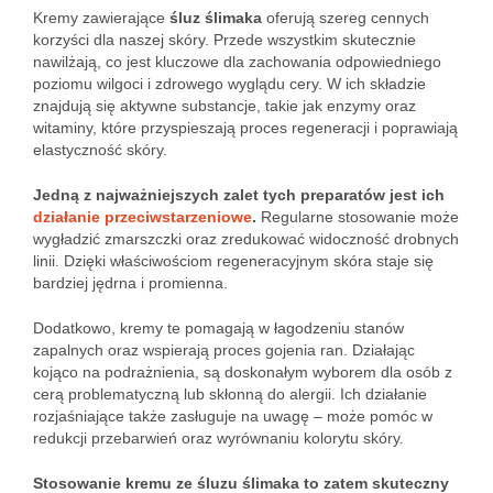
Kremy zawierające
śluz ślimaka
oferują szereg cennych
korzyści dla naszej skóry. Przede wszystkim skutecznie
nawilżają, co jest kluczowe dla zachowania odpowiedniego
poziomu wilgoci i zdrowego wyglądu cery. W ich składzie
znajdują się aktywne substancje, takie jak enzymy oraz
witaminy, które przyspieszają proces regeneracji i poprawiają
elastyczność skóry.
Jedną z najważniejszych zalet tych preparatów jest ich
działanie przeciwstarzeniowe
.
Regularne stosowanie może
wygładzić zmarszczki oraz zredukować widoczność drobnych
linii. Dzięki właściwościom regeneracyjnym skóra staje się
bardziej jędrna i promienna.
Dodatkowo, kremy te pomagają w łagodzeniu stanów
zapalnych oraz wspierają proces gojenia ran. Działając
kojąco na podrażnienia, są doskonałym wyborem dla osób z
cerą problematyczną lub skłonną do alergii. Ich działanie
rozjaśniające także zasługuje na uwagę – może pomóc w
redukcji przebarwień oraz wyrównaniu kolorytu skóry.
Stosowanie kremu ze śluzu ślimaka to zatem skuteczny