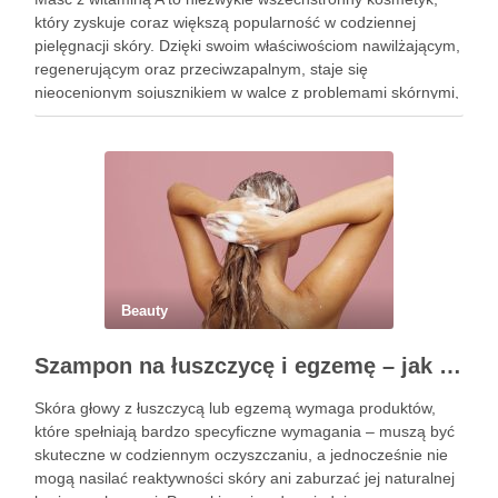
który zyskuje coraz większą popularność w codziennej
pielęgnacji skóry. Dzięki swoim właściwościom nawilżającym,
regenerującym oraz przeciwzapalnym, staje się
nieocenionym sojusznikiem w walce z problemami skórnymi,
takimi jak zmarszczki, trądzik czy podrażnienia. Jej działanie
na skórę twarzy nie tylko poprawia jej teksturę, ale …
Beauty
Szampon na łuszczycę i egzemę – jak świadomie dobierać produkty przy wrażliwej skórze głowy?
Skóra głowy z łuszczycą lub egzemą wymaga produktów,
które spełniają bardzo specyficzne wymagania – muszą być
skuteczne w codziennym oczyszczaniu, a jednocześnie nie
mogą nasilać reaktywności skóry ani zaburzać jej naturalnej