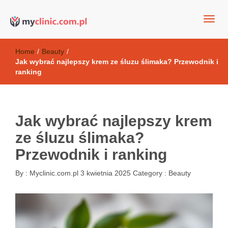
my clinic Kielce. naturalny krem do twarzy anti-age
Kosmetyki antyoksydacyjne
Home
/
Beauty
/
Jak wybrać najlepszy krem ze śluzu ślimaka? Przewodnik i
ranking
Jak wybrać najlepszy krem
ze śluzu ślimaka?
Przewodnik i ranking
By :
Myclinic.com.pl
3 kwietnia 2025
Category :
Beauty