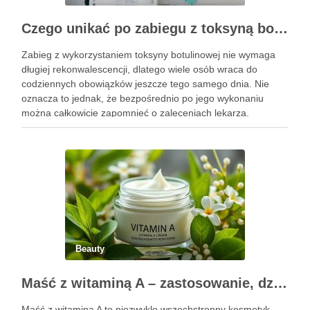
Czego unikać po zabiegu z toksyną botulinową?
Zabieg z wykorzystaniem toksyny botulinowej nie wymaga
długiej rekonwalescencji, dlatego wiele osób wraca do
codziennych obowiązków jeszcze tego samego dnia. Nie
oznacza to jednak, że bezpośrednio po jego wykonaniu
można całkowicie zapomnieć o zaleceniach lekarza.
Pierwsze godziny i dni po zabiegu mają znaczenie dla
uzyskania oczekiwanego efektu oraz prawidłowego działania
…
Beauty
Maść z witaminą A – zastosowanie, działanie i bezpieczeństwo stosowania
Maść z witaminą A to niezwykle wszechstronny kosmetyk,