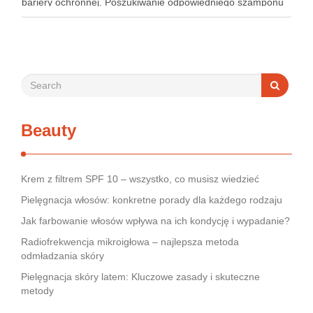
bariery ochronnej. Poszukiwanie odpowiedniego szamponu
bywa dla wielu pacjentów procesem długim i frustrującym, bo
rynek jest pełen produktów deklarujących …
Beauty
Krem z filtrem SPF 10 – wszystko, co musisz wiedzieć
Pielęgnacja włosów: konkretne porady dla każdego rodzaju
Jak farbowanie włosów wpływa na ich kondycję i wypadanie?
Radiofrekwencja mikroigłowa – najlepsza metoda
odmładzania skóry
Pielęgnacja skóry latem: Kluczowe zasady i skuteczne
metody