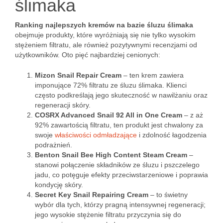
ślimaka
Ranking najlepszych kremów na bazie śluzu ślimaka
obejmuje produkty, które wyróżniają się nie tylko wysokim
stężeniem filtratu, ale również pozytywnymi recenzjami od
użytkowników. Oto pięć najbardziej cenionych:
Mizon Snail Repair Cream
– ten krem zawiera
imponujące 72% filtratu ze śluzu ślimaka. Klienci
często podkreślają jego skuteczność w nawilżaniu oraz
regeneracji skóry.
COSRX Advanced Snail 92 All in One Cream
– z aż
92% zawartością filtratu, ten produkt jest chwalony za
swoje
właściwości odmładzające
i zdolność łagodzenia
podrażnień.
Benton Snail Bee High Content Steam Cream
–
stanowi połączenie składników ze śluzu i pszczelego
jadu, co potęguje efekty przeciwstarzeniowe i poprawia
kondycję skóry.
Secret Key Snail Repairing Cream
– to świetny
wybór dla tych, którzy pragną intensywnej regeneracji;
jego wysokie stężenie filtratu przyczynia się do