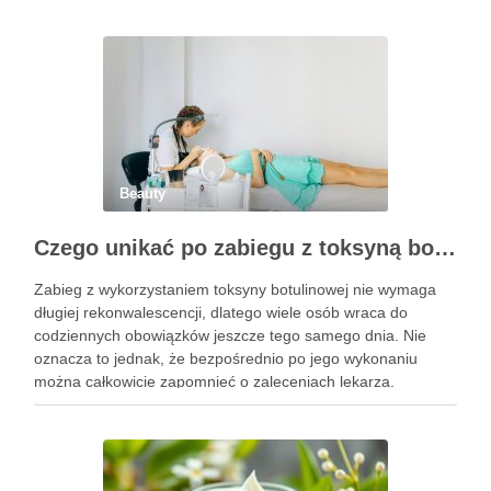
Beauty
Czego unikać po zabiegu z toksyną botulinową?
Zabieg z wykorzystaniem toksyny botulinowej nie wymaga
długiej rekonwalescencji, dlatego wiele osób wraca do
codziennych obowiązków jeszcze tego samego dnia. Nie
oznacza to jednak, że bezpośrednio po jego wykonaniu
można całkowicie zapomnieć o zaleceniach lekarza.
Pierwsze godziny i dni po zabiegu mają znaczenie dla
uzyskania oczekiwanego efektu oraz prawidłowego działania
…