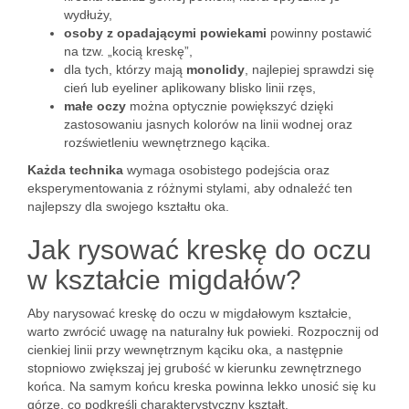
wydłuży,
osoby z opadającymi powiekami
powinny postawić
na tzw. „kocią kreskę”,
dla tych, którzy mają
monolidy
, najlepiej sprawdzi się
cień lub eyeliner aplikowany blisko linii rzęs,
małe oczy
można optycznie powiększyć dzięki
zastosowaniu jasnych kolorów na linii wodnej oraz
rozświetleniu wewnętrznego kącika.
Każda technika
wymaga osobistego podejścia oraz
eksperymentowania z różnymi stylami, aby odnaleźć ten
najlepszy dla swojego kształtu oka.
Jak rysować kreskę do oczu
w kształcie migdałów?
Aby narysować kreskę do oczu w migdałowym kształcie,
warto zwrócić uwagę na naturalny łuk powieki. Rozpocznij od
cienkiej linii przy wewnętrznym kąciku oka, a następnie
stopniowo zwiększaj jej grubość w kierunku zewnętrznego
końca. Na samym końcu kreska powinna lekko unosić się ku
górze, co podkreśli charakterystyczny kształt.