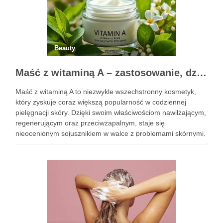
Beauty
Maść z witaminą A – zastosowanie, działanie i bezpieczeństwo stosowania
Maść z witaminą A to niezwykle wszechstronny kosmetyk,
który zyskuje coraz większą popularność w codziennej
pielęgnacji skóry. Dzięki swoim właściwościom nawilżającym,
regenerującym oraz przeciwzapalnym, staje się
nieocenionym sojusznikiem w walce z problemami skórnymi,
takimi jak zmarszczki, trądzik czy podrażnienia. Jej działanie
na skórę twarzy nie tylko poprawia jej teksturę, ale …