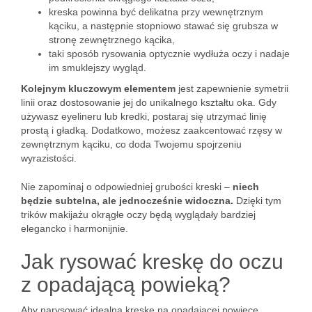
kreska powinna być delikatna przy wewnętrznym
kąciku, a następnie stopniowo stawać się grubsza w
stronę zewnętrznego kącika,
taki sposób rysowania optycznie wydłuża oczy i nadaje
im smuklejszy wygląd.
Kolejnym kluczowym elementem
jest zapewnienie symetrii
linii oraz dostosowanie jej do unikalnego kształtu oka. Gdy
używasz eyelineru lub kredki, postaraj się utrzymać linię
prostą i gładką. Dodatkowo, możesz zaakcentować rzęsy w
zewnętrznym kąciku, co doda Twojemu spojrzeniu
wyrazistości.
Nie zapominaj o odpowiedniej grubości kreski –
niech
będzie subtelna, ale jednocześnie widoczna.
Dzięki tym
trików makijażu okrągłe oczy będą wyglądały bardziej
elegancko i harmonijnie.
Jak rysować kreskę do oczu
z opadającą powieką?
Aby narysować idealną kreskę na opadającej powiece,