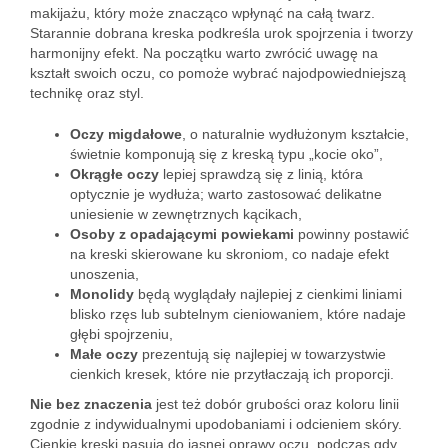
makijażu, który może znacząco wpłynąć na całą twarz.
Starannie dobrana kreska podkreśla urok spojrzenia i tworzy
harmonijny efekt. Na początku warto zwrócić uwagę na
kształt swoich oczu, co pomoże wybrać najodpowiedniejszą
technikę oraz styl.
Oczy migdałowe
, o naturalnie wydłużonym kształcie,
świetnie komponują się z kreską typu „kocie oko”,
Okrągłe oczy
lepiej sprawdzą się z linią, która
optycznie je wydłuża; warto zastosować delikatne
uniesienie w zewnętrznych kącikach,
Osoby z opadającymi powiekami
powinny postawić
na kreski skierowane ku skroniom, co nadaje efekt
unoszenia,
Monolidy
będą wyglądały najlepiej z cienkimi liniami
blisko rzęs lub subtelnym cieniowaniem, które nadaje
głębi spojrzeniu,
Małe oczy
prezentują się najlepiej w towarzystwie
cienkich kresek, które nie przytłaczają ich proporcji.
Nie bez znaczenia
jest też dobór grubości oraz koloru linii
zgodnie z indywidualnymi upodobaniami i odcieniem skóry.
Cienkie kreski pasują do jasnej oprawy oczu, podczas gdy