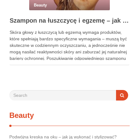
Beauty
Szampon na łuszczycę i egzemę – jak świadomie dobierać produkty przy wrażliwej skórze głowy?
Skóra głowy z łuszczycą lub egzemą wymaga produktów,
które spełniają bardzo specyficzne wymagania – muszą być
skuteczne w codziennym oczyszczaniu, a jednocześnie nie
mogą nasilać reaktywności skóry ani zaburzać jej naturalnej
bariery ochronnej. Poszukiwanie odpowiedniego szamponu
bywa dla wielu pacjentów procesem długim i frustrującym, bo
rynek jest pełen produktów deklarujących …
Beauty
Podwójna kreska na oku – jak ją wykonać i stylizować?