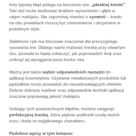
Inny typowy błąd polega na tworzeniu tzw.
„płaskiej kreski”
.
Taki styl może skutkować brakiem wyrazistości i głębi w
całym makijażu. Nie zapominaj również o
symetrii
– kreski
na obu powiekach muszą być równomierne i utrzymane w
podobnym stylu.
Stabilność ręki ma kluczowe znaczenie dla precyzyjnego
rysowania linii. Dlatego warto malować kreskę przy otwartym
oku; pozwala to lepiej zobaczyć, jak poprowadzić linię oraz
uniknąć jej wyciągania poza kontur oka.
Ważny jest także
wybór odpowiednich narzędzi
do
aplikacji kosmetyków. Używanie niewłaściwych produktów lub
pędzelków może prowadzić do niezadowalających efektów.
Dobrze dobrany eyeliner oraz odpowiednie techniki aplikacji
znacznie poprawiają jakość makijażu.
Unikając tych powszechnych błędów, możesz osiągnąć
perfekcyjną kreskę
, która pięknie podkreśli urodę twoich
oczu i doda im wyjątkowego charakteru.
Podobne wpisy w tym temacie: