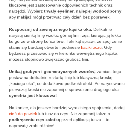
kluczowe jest zastosowanie odpowiednich technik oraz
narzędzi. Wybierz
trwały eyeliner
, najlepiej
wodoodporny
,
aby makijaż mógł przetrwać cały dzień bez poprawek.
Rozpocznij od zewnętrznego kącika oka.
Delikatnie
narysuj cienką linię wzdłuż górnej linii rzęs, kierując ją lekko
ku górze w stronę końca brwi. Taki kąt sprawi, że spojrzenie
stanie się bardziej otwarte i podniesie
kąciki oczu
. Gdy
będziesz przesuwać się w kierunku wewnętrznego kącika,
możesz stopniowo zwiększać grubość linii.
Unikaj grubych i geometrycznych wzorów;
zamiast tego
postaw na delikatnie roztartą linię lub klasyczną kreskę
„kociego oka”, co dodatkowo podkreśli efekt. Po narysowaniu
pierwszej kreski nie zapomnij o sprawdzeniu drugiego oka –
symetria jest kluczowa!
Na koniec, dla jeszcze bardziej wyrazistego spojrzenia, dodaj
cień do powiek
lub tusz do rzęs. Nie zapomnij także o
podkręceniu rzęs zalotką
przed aplikacją tuszu – to
naprawdę zrobi różnicę!