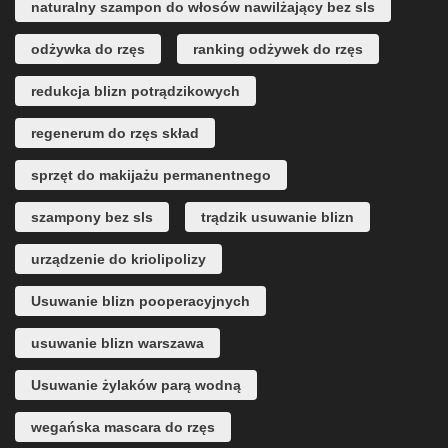
naturalny szampon do włosów nawilżający bez sls
odżywka do rzęs
ranking odżywek do rzęs
redukcja blizn potrądzikowych
regenerum do rzęs skład
sprzęt do makijażu permanentnego
szampony bez sls
trądzik usuwanie blizn
urządzenie do kriolipolizy
Usuwanie blizn pooperacyjnych
usuwanie blizn warszawa
Usuwanie żylaków parą wodną
wegańska mascara do rzęs