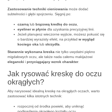
Zastosowanie techniki cieniowania
może dodać
subtelności i głębi spojrzeniu. Sięgnij po:
czarną
lub
brązową kredkę do oczu
,
eyeliner w płynie
dla uzyskania precyzyjnej linii.
Jeżeli planujesz wieczorne wyjście, możesz pokusić się
o bardziej wyrazisty efekt, na przykład
w wygląd
kociego oka
lub
skrzydła
.
Starannie wykonana kreska
nie tylko uwydatni piękno
migdałowych oczu, ale także nada całemu makijażowi
elegancki
i
przyciągający wzrok charakter
.
Jak rysować kreskę do oczu
okrągłych?
Aby narysować idealną kreskę na okrągłych oczach, warto
zastosować kilka istotnych technik:
rozpocznij od środka powieki, aby uniknąć
podkreślenia okrągłego kształtu oczu,