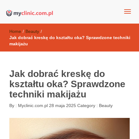
my clinic Kielce. naturalny krem do twarzy anti-age
Kosmetyki antyoksydacyjne
Home
/
Beauty
/
Jak dobrać kreskę do kształtu oka? Sprawdzone techniki
makijażu
Jak dobrać kreskę do
kształtu oka? Sprawdzone
techniki makijażu
By :
Myclinic.com.pl
28 maja 2025
Category :
Beauty