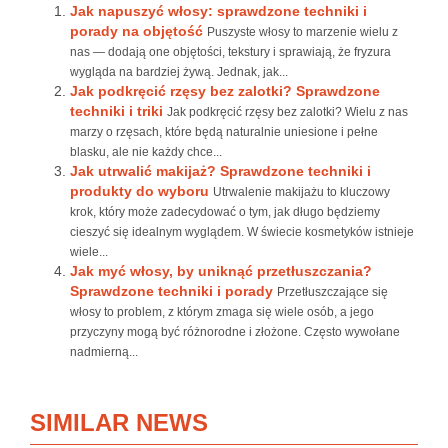
Jak napuszyć włosy: sprawdzone techniki i
porady na objętość
Puszyste włosy to marzenie wielu z
nas — dodają one objętości, tekstury i sprawiają, że fryzura
wygląda na bardziej żywą. Jednak, jak...
Jak podkręcić rzęsy bez zalotki? Sprawdzone
techniki i triki
Jak podkręcić rzęsy bez zalotki? Wielu z nas
marzy o rzęsach, które będą naturalnie uniesione i pełne
blasku, ale nie każdy chce...
Jak utrwalić makijaż? Sprawdzone techniki i
produkty do wyboru
Utrwalenie makijażu to kluczowy
krok, który może zadecydować o tym, jak długo będziemy
cieszyć się idealnym wyglądem. W świecie kosmetyków istnieje
wiele...
Jak myć włosy, by uniknąć przetłuszczania?
Sprawdzone techniki i porady
Przetłuszczające się
włosy to problem, z którym zmaga się wiele osób, a jego
przyczyny mogą być różnorodne i złożone. Często wywołane
nadmierną...
SIMILAR NEWS