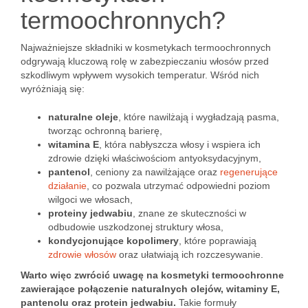
termoochronnych?
Najważniejsze składniki w kosmetykach termoochronnych
odgrywają kluczową rolę w zabezpieczaniu włosów przed
szkodliwym wpływem wysokich temperatur. Wśród nich
wyróżniają się:
naturalne oleje
, które nawilżają i wygładzają pasma,
tworząc ochronną barierę,
witamina E
, która nabłyszcza włosy i wspiera ich
zdrowie dzięki właściwościom antyoksydacyjnym,
pantenol
, ceniony za nawilżające oraz
regenerujące
działanie
, co pozwala utrzymać odpowiedni poziom
wilgoci we włosach,
proteiny jedwabiu
, znane ze skuteczności w
odbudowie uszkodzonej struktury włosa,
kondycjonujące kopolimery
, które poprawiają
zdrowie włosów
oraz ułatwiają ich rozczesywanie.
Warto więc zwrócić uwagę na kosmetyki termoochronne
zawierające połączenie naturalnych olejów, witaminy E,
pantenolu oraz protein jedwabiu.
Takie formuły