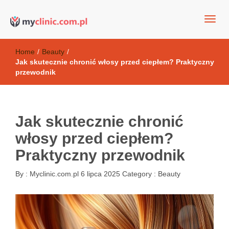
my clinic Kielce. naturalny krem do twarzy anti-age
Kosmetyki antyoksydacyjne
Home
/
Beauty
/
Jak skutecznie chronić włosy przed ciepłem? Praktyczny
przewodnik
Jak skutecznie chronić
włosy przed ciepłem?
Praktyczny przewodnik
By :
Myclinic.com.pl
6 lipca 2025
Category :
Beauty