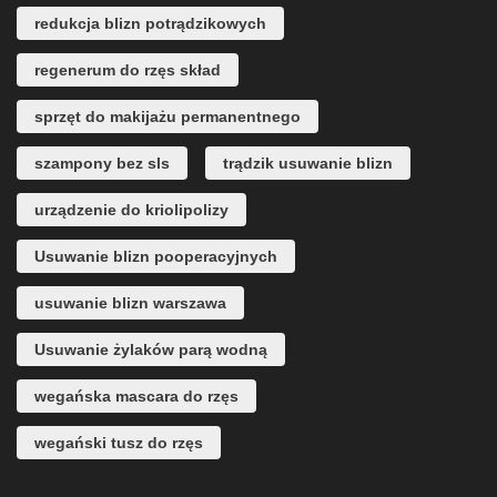
redukcja blizn potrądzikowych
regenerum do rzęs skład
sprzęt do makijażu permanentnego
szampony bez sls
trądzik usuwanie blizn
urządzenie do kriolipolizy
Usuwanie blizn pooperacyjnych
usuwanie blizn warszawa
Usuwanie żylaków parą wodną
wegańska mascara do rzęs
wegański tusz do rzęs