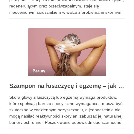
regenerującym oraz przeciwzapalnym, staje się
nieocenionym sojusznikiem w walce z problemami skórnymi,
takimi jak zmarszczki, trądzik czy podrażnienia. Jej działanie
na skórę twarzy nie tylko poprawia jej teksturę, ale …
Beauty
Szampon na łuszczycę i egzemę – jak świadomie dobierać produkty przy wrażliwej skórze głowy?
Skóra głowy z łuszczycą lub egzemą wymaga produktów,
które spełniają bardzo specyficzne wymagania – muszą być
skuteczne w codziennym oczyszczaniu, a jednocześnie nie
mogą nasilać reaktywności skóry ani zaburzać jej naturalnej
bariery ochronnej. Poszukiwanie odpowiedniego szamponu
bywa dla wielu pacjentów procesem długim i frustrującym, bo