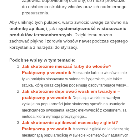
zapewnia odpowiedniej ochrony, co może prowadzić
do osłabienia struktury włosów oraz ich nadmiernego
przesuszenia.
Aby uniknąć tych pułapek, warto zwrócić uwagę zarówno na
technikę aplikacji
, jak i
systematyczność w stosowaniu
produktów termoochronnych
. Dzięki temu można
zachować piękno i zdrowie włosów nawet podczas częstego
korzystania z narzędzi do stylizacji.
Podobne wpisy w tym temacie:
Jak skutecznie mieszać farby do włosów?
Praktyczny przewodnik
Mieszanie farb do włosów to nie
tylko praktyka stosowana w salonach fryzjerskich, ale także
sztuka, którą coraz częściej podejmują osoby farbujące włosy...
Jak skutecznie depilować woskiem twardym –
praktyczny przewodnik
Depilacja woskiem twardym
zyskuje na popularności jako skuteczny sposób na usunięcie
niechcianego owłosienia, łącząc efektywność z komfortem. Ta
metoda, która wymaga precyzyjnego...
Jak skutecznie aplikować maseczkę z glinki?
Praktyczny przewodnik
Maseczki z glinki od lat cieszą się
niesłabnącą popularnością w świecie kosmetyków naturalnych,