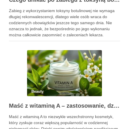
Zabieg z wykorzystaniem toksyny botulinowej nie wymaga
długiej rekonwalescencji, dlatego wiele osób wraca do
codziennych obowiązków jeszcze tego samego dnia. Nie
oznacza to jednak, że bezpośrednio po jego wykonaniu
można całkowicie zapomnieć o zaleceniach lekarza.
Pierwsze godziny i dni po zabiegu mają znaczenie dla
uzyskania oczekiwanego efektu oraz prawidłowego działania
…
Beauty
Maść z witaminą A – zastosowanie, działanie i bezpieczeństwo stosowania
Maść z witaminą A to niezwykle wszechstronny kosmetyk,
który zyskuje coraz większą popularność w codziennej
pielęgnacji skóry. Dzięki swoim właściwościom nawilżającym,