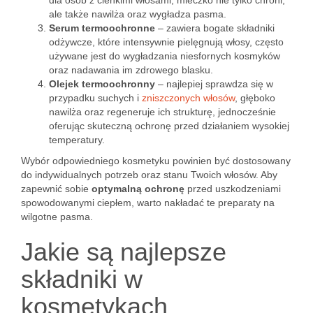
dla osób z cienkimi włosami, mleczko nie tylko chroni,
ale także nawilża oraz wygładza pasma.
Serum termoochronne
– zawiera bogate składniki
odżywcze, które intensywnie pielęgnują włosy, często
używane jest do wygładzania niesfornych kosmyków
oraz nadawania im zdrowego blasku.
Olejek termoochronny
– najlepiej sprawdza się w
przypadku suchych i
zniszczonych włosów
, głęboko
nawilża oraz regeneruje ich strukturę, jednocześnie
oferując skuteczną ochronę przed działaniem wysokiej
temperatury.
Wybór odpowiedniego kosmetyku powinien być dostosowany
do indywidualnych potrzeb oraz stanu Twoich włosów. Aby
zapewnić sobie
optymalną ochronę
przed uszkodzeniami
spowodowanymi ciepłem, warto nakładać te preparaty na
wilgotne pasma.
Jakie są najlepsze
składniki w
kosmetykach