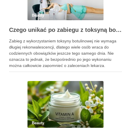
Beauty
Czego unikać po zabiegu z toksyną botulinową?
Zabieg z wykorzystaniem toksyny botulinowej nie wymaga
długiej rekonwalescencji, dlatego wiele osób wraca do
codziennych obowiązków jeszcze tego samego dnia. Nie
oznacza to jednak, że bezpośrednio po jego wykonaniu
można całkowicie zapomnieć o zaleceniach lekarza.
Pierwsze godziny i dni po zabiegu mają znaczenie dla
uzyskania oczekiwanego efektu oraz prawidłowego działania
…
Beauty