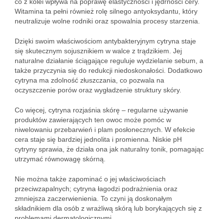
co z kolei wpływa na poprawę elastyczności i jędrności cery.
Witamina ta pełni również rolę silnego antyoksydantu, który
neutralizuje wolne rodniki oraz spowalnia procesy starzenia.
Dzięki swoim właściwościom antybakteryjnym cytryna staje
się skutecznym sojusznikiem w walce z trądzikiem. Jej
naturalne działanie ściągające reguluje wydzielanie sebum, a
także przyczynia się do redukcji niedoskonałości. Dodatkowo
cytryna ma zdolność złuszczania, co pozwala na
oczyszczenie porów oraz wygładzenie struktury skóry.
Co więcej, cytryna rozjaśnia skórę – regularne używanie
produktów zawierających ten owoc może pomóc w
niwelowaniu przebarwień i plam posłonecznych. W efekcie
cera staje się bardziej jednolita i promienna. Niskie pH
cytryny sprawia, że działa ona jak naturalny tonik, pomagając
utrzymać równowagę skórną.
Nie można także zapominać o jej właściwościach
przeciwzapalnych; cytryna łagodzi podrażnienia oraz
zmniejsza zaczerwienienia. To czyni ją doskonałym
składnikiem dla osób z wrażliwą skórą lub borykających się z
problemami dermatologicznymi.