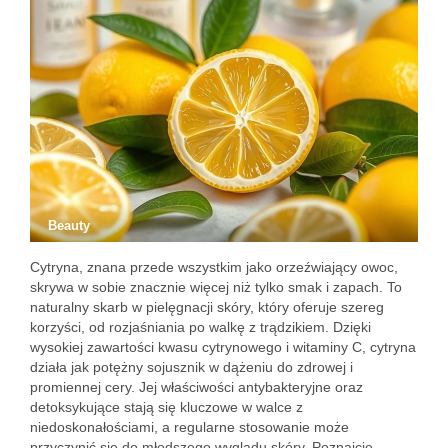
Beauty
Cytryna, znana przede wszystkim jako orzeźwiający owoc,
skrywa w sobie znacznie więcej niż tylko smak i zapach. To
naturalny skarb w pielęgnacji skóry, który oferuje szereg
korzyści, od rozjaśniania po walkę z trądzikiem. Dzięki
wysokiej zawartości kwasu cytrynowego i witaminy C, cytryna
działa jak potężny sojusznik w dążeniu do zdrowej i
promiennej cery. Jej właściwości antybakteryjne oraz
detoksykujące stają się kluczowe w walce z
niedoskonałościami, a regularne stosowanie może
przyczynić się do młodszego wyglądu skóry. Poznajcie