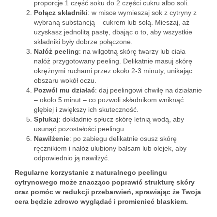
proporcje 1 część soku do 2 części cukru albo soli.
Połącz składniki
: w misce wymieszaj sok z cytryny z
wybraną substancją – cukrem lub solą. Mieszaj, aż
uzyskasz jednolitą pastę, dbając o to, aby wszystkie
składniki były dobrze połączone.
Nałóż peeling
: na wilgotną skórę twarzy lub ciała
nałóż przygotowany peeling. Delikatnie masuj skórę
okrężnymi ruchami przez około 2-3 minuty, unikając
obszaru wokół oczu.
Pozwól mu działać
: daj peelingowi chwilę na działanie
– około 5 minut – co pozwoli składnikom wniknąć
głębiej i zwiększy ich skuteczność.
Spłukaj
: dokładnie spłucz skórę letnią wodą, aby
usunąć pozostałości peelingu.
Nawilżenie
: po zabiegu delikatnie osusz skórę
ręcznikiem i nałóż ulubiony balsam lub olejek, aby
odpowiednio ją nawilżyć.
Regularne korzystanie z naturalnego peelingu
cytrynowego może znacząco poprawić strukturę skóry
oraz pomóc w redukcji przebarwień, sprawiając że Twoja
cera będzie zdrowo wyglądać i promienieć blaskiem.