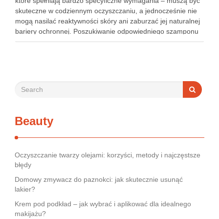
które spełniają bardzo specyficzne wymagania – muszą być
skuteczne w codziennym oczyszczaniu, a jednocześnie nie
mogą nasilać reaktywności skóry ani zaburzać jej naturalnej
bariery ochronnej. Poszukiwanie odpowiedniego szamponu
bywa dla wielu pacjentów procesem długim i frustrującym, bo
rynek jest pełen produktów deklarujących …
Beauty
Oczyszczanie twarzy olejami: korzyści, metody i najczęstsze
błędy
Domowy zmywacz do paznokci: jak skutecznie usunąć
lakier?
Krem pod podkład – jak wybrać i aplikować dla idealnego
makijażu?