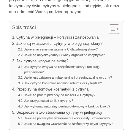
fascynujący świat cytryny w pielęgnacji i odkryjcie, jak może
ona odmienić Waszą codzienną rutynę.
Spis treści
Cytryna w pielęgnacji – korzyści i zastosowania
Jakie są właściwości cytryny w pielęgnacji skóry?
Jakie znaczenie ma witamina C dla zdrowej skóry?
Jakie są antyoksydanty i kwasy organiczne w cytrynie?
Jak cytryna wpływa na skórę?
Jak cytryna wpływa na rozjaśnianie skóry i redukcję
przebarwień?
Jakie jest działanie antybakteryjne i przeciwzapalne cytryny?
Jak cytryna kontroluje nadmiar sebum i leczy trądzik?
Przepisy na domowe kosmetyki z cytryną
Jakie są proste przepisy na maseczki z cytryny?
Jak przygotować tonik z cytryny?
Jak wykonać naturalny peeling cytrynowy – krok po kroku?
Bezpieczeństwo stosowania cytryny w pielęgnacji
Jakie są potencjalne wrażliwości skóry i testy uczuleniowe?
Jakie są uwagi na wrażliwość na słońce przy użyciu cytryny?