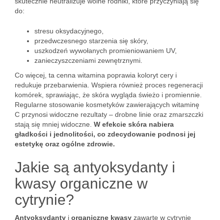
skutecznie neutralizuje wolne rodniki, które przyczyniają się
do:
stresu oksydacyjnego,
przedwczesnego starzenia się skóry,
uszkodzeń wywołanych promieniowaniem UV,
zanieczyszczeniami zewnętrznymi.
Co więcej, ta cenna witamina poprawia koloryt cery i
redukuje przebarwienia. Wspiera również proces regeneracji
komórek, sprawiając, że skóra wygląda świeżo i promiennie.
Regularne stosowanie kosmetyków zawierających witaminę
C przynosi widoczne rezultaty – drobne linie oraz zmarszczki
stają się mniej widoczne.
W efekcie skóra nabiera
gładkości i jednolitości, co zdecydowanie podnosi jej
estetykę oraz ogólne zdrowie.
Jakie są antyoksydanty i
kwasy organiczne w
cytrynie?
Antyoksydanty
i
organiczne kwasy
zawarte w cytrynie