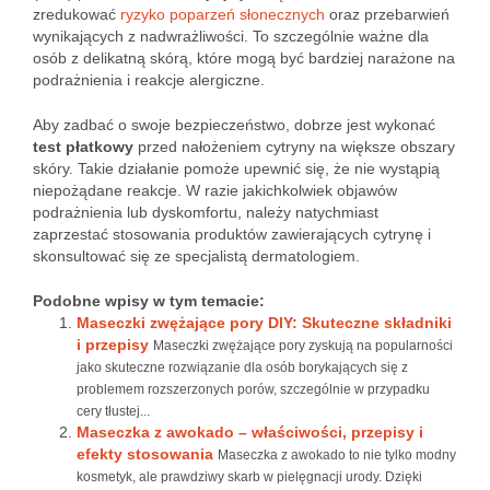
zredukować
ryzyko poparzeń słonecznych
oraz przebarwień
wynikających z nadwrażliwości. To szczególnie ważne dla
osób z delikatną skórą, które mogą być bardziej narażone na
podrażnienia i reakcje alergiczne.
Aby zadbać o swoje bezpieczeństwo, dobrze jest wykonać
test płatkowy
przed nałożeniem cytryny na większe obszary
skóry. Takie działanie pomoże upewnić się, że nie wystąpią
niepożądane reakcje. W razie jakichkolwiek objawów
podrażnienia lub dyskomfortu, należy natychmiast
zaprzestać stosowania produktów zawierających cytrynę i
skonsultować się ze specjalistą dermatologiem.
Podobne wpisy w tym temacie:
Maseczki zwężające pory DIY: Skuteczne składniki
i przepisy
Maseczki zwężające pory zyskują na popularności
jako skuteczne rozwiązanie dla osób borykających się z
problemem rozszerzonych porów, szczególnie w przypadku
cery tłustej...
Maseczka z awokado – właściwości, przepisy i
efekty stosowania
Maseczka z awokado to nie tylko modny
kosmetyk, ale prawdziwy skarb w pielęgnacji urody. Dzięki