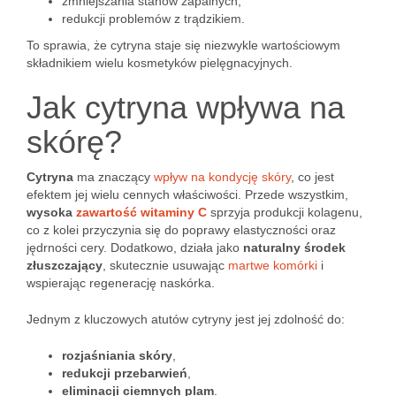
zmniejszania stanów zapalnych,
redukcji problemów z trądzikiem.
To sprawia, że cytryna staje się niezwykle wartościowym
składnikiem wielu kosmetyków pielęgnacyjnych.
Jak cytryna wpływa na
skórę?
Cytryna
ma znaczący
wpływ na kondycję skóry
, co jest
efektem jej wielu cennych właściwości. Przede wszystkim,
wysoka
zawartość witaminy C
sprzyja produkcji kolagenu,
co z kolei przyczynia się do poprawy elastyczności oraz
jędrności cery. Dodatkowo, działa jako
naturalny środek
złuszczający
, skutecznie usuwając
martwe komórki
i
wspierając regenerację naskórka.
Jednym z kluczowych atutów cytryny jest jej zdolność do:
rozjaśniania skóry
,
redukcji przebarwień
,
eliminacji ciemnych plam
.