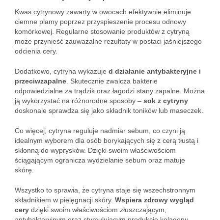
Kwas cytrynowy zawarty w owocach efektywnie eliminuje
ciemne plamy poprzez przyspieszenie procesu odnowy
komórkowej. Regularne stosowanie produktów z cytryną
może przynieść zauważalne rezultaty w postaci jaśniejszego
odcienia cery.
Dodatkowo, cytryna wykazuje
d działanie antybakteryjne i
przeciwzapalne
. Skutecznie zwalcza bakterie
odpowiedzialne za trądzik oraz łagodzi stany zapalne. Można
ją wykorzystać na różnorodne sposoby –
sok z cytryny
doskonale sprawdza się jako składnik toników lub maseczek.
Co więcej, cytryna reguluje nadmiar sebum, co czyni ją
idealnym wyborem dla osób borykających się z cerą tłustą i
skłonną do wyprysków. Dzięki swoim właściwościom
ściągającym ogranicza wydzielanie sebum oraz matuje
skórę.
Wszystko to sprawia, że cytryna staje się wszechstronnym
składnikiem w pielęgnacji skóry.
Wspiera zdrowy wygląd
cery
dzięki swoim właściwościom złuszczającym,
antybakteryjnym oraz stymulującym produkcję kolagenu.