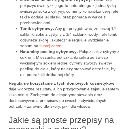
połączyć dwie łyżki jogurtu naturalnego z jedną łyżką
świeżego soku z cytryny, co nie tylko nawilża cerę, ale
także dodaje jej blasku oraz pomaga w walce z
przebarwieniami.
Tonik cytrynowy:
Aby go przygotować, zmieszaj 1/4
szklanki soku z cytryny z 3/4 szklanki wody. Taki tonik
odświeża skórę i skutecznie reguluje wydzielanie
sebum na
tłustej cerze
.
Naturalny peeling cytrynowy:
Połącz sok z cytryny z
cukrem. Mieszanka pół szklanki cukru ze świeżo
wyciśniętym sokiem jednej cytryny stworzy świetny
peeling do ciała, który należy stosować ostrożnie, by
nie podrażnić delikatnej skóry.
Regularne korzystanie z tych domowych kosmetyków
daje widoczne rezultaty, a ich przygotowanie zajmuje raptem
kilka minut. Zachęcam do eksperymentowania oraz
dostosowywania przepisów do swoich indywidualnych
potrzeb – zarówno dla skóry, jak i dla włosów!
Jakie są proste przepisy na