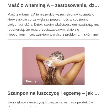
Maść z witaminą A – zastosowanie, działanie i bezpieczeństwo stosowania
Maść z witaminą A to niezwykle wszechstronny kosmetyk,
który zyskuje coraz większą popularność w codziennej
pielęgnacji skóry. Dzięki swoim właściwościom nawilżającym,
regenerującym oraz przeciwzapalnym, staje się
nieocenionym sojusznikiem w walce z problemami skórnymi,
takimi jak zmarszczki, trądzik czy podrażnienia. Jej działanie
na skórę twarzy nie tylko poprawia jej teksturę, ale …
Beauty
Szampon na łuszczycę i egzemę – jak świadomie dobierać produkty przy wrażliwej skórze głowy?
Skóra głowy z łuszczycą lub egzemą wymaga produktów,