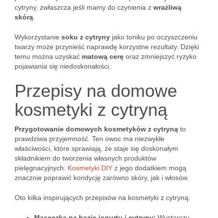
cytryny, zwłaszcza jeśli mamy do czynienia z
wrażliwą
skórą
.
Wykorzystanie
soku z cytryny
jako toniku po oczyszczeniu
twarzy może przynieść naprawdę korzystne rezultaty. Dzięki
temu można uzyskać
matową cerę
oraz zmniejszyć ryzyko
pojawiania się niedoskonałości.
Przepisy na domowe
kosmetyki z cytryną
Przygotowanie domowych kosmetyków z cytryną
to
prawdziwa przyjemność. Ten owoc ma niezwykłe
właściwości, które sprawiają, że staje się doskonałym
składnikiem do tworzenia własnych produktów
pielęgnacyjnych.
Kosmetyki DIY
z jego dodatkiem mogą
znacznie poprawić kondycję zarówno skóry, jak i włosów.
Oto kilka inspirujących przepisów na kosmetyki z cytryną:
Maseczka na bazie jogurtu i cytryny:
Wystarczy