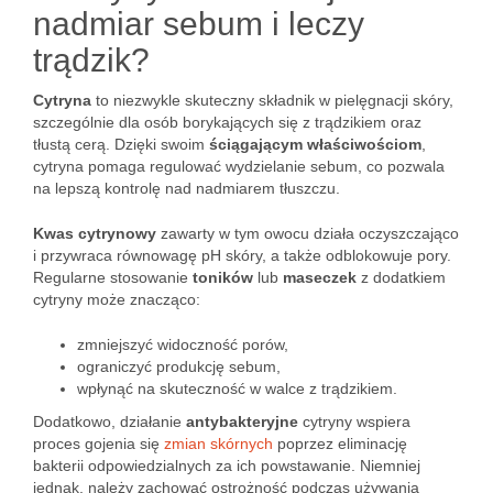
nadmiar sebum i leczy
trądzik?
Cytryna
to niezwykle skuteczny składnik w pielęgnacji skóry,
szczególnie dla osób borykających się z trądzikiem oraz
tłustą cerą. Dzięki swoim
ściągającym właściwościom
,
cytryna pomaga regulować wydzielanie sebum, co pozwala
na lepszą kontrolę nad nadmiarem tłuszczu.
Kwas cytrynowy
zawarty w tym owocu działa oczyszczająco
i przywraca równowagę pH skóry, a także odblokowuje pory.
Regularne stosowanie
toników
lub
maseczek
z dodatkiem
cytryny może znacząco:
zmniejszyć widoczność porów,
ograniczyć produkcję sebum,
wpłynąć na skuteczność w walce z trądzikiem.
Dodatkowo, działanie
antybakteryjne
cytryny wspiera
proces gojenia się
zmian skórnych
poprzez eliminację
bakterii odpowiedzialnych za ich powstawanie. Niemniej
jednak, należy zachować ostrożność podczas używania