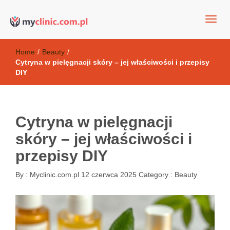
my clinic Kielce. naturalny krem do twarzy anti-age
Kosmetyki antyoksydacyjne
Home
/
Beauty
/
Cytryna w pielęgnacji skóry – jej właściwości i przepisy
DIY
Cytryna w pielęgnacji
skóry – jej właściwości i
przepisy DIY
By :
Myclinic.com.pl
12 czerwca 2025
Category :
Beauty