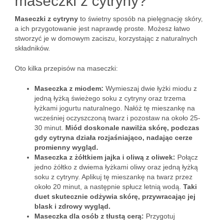
maseczki z cytryny?
Maseczki z cytryny
to świetny sposób na pielęgnację skóry,
a ich przygotowanie jest naprawdę proste. Możesz łatwo
stworzyć je w domowym zaciszu, korzystając z naturalnych
składników.
Oto kilka przepisów na maseczki:
Maseczka z miodem:
Wymieszaj dwie łyżki miodu z
jedną łyżką świeżego soku z cytryny oraz trzema
łyżkami jogurtu naturalnego. Nałóż tę mieszankę na
wcześniej oczyszczoną twarz i pozostaw na około 25-
30 minut.
Miód doskonale nawilża skórę, podczas
gdy cytryna działa rozjaśniająco, nadając cerze
promienny wygląd.
Maseczka z żółtkiem jajka i oliwą z oliwek:
Połącz
jedno żółtko z dwiema łyżkami oliwy oraz jedną łyżką
soku z cytryny. Aplikuj tę mieszankę na twarz przez
około 20 minut, a następnie spłucz letnią wodą.
Taki
duet skutecznie odżywia skórę, przywracając jej
blask i zdrowy wygląd.
Maseczka dla osób z tłustą cerą:
Przygotuj