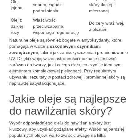
Olej
sebum, łagodzi
skóry tłustej i
jojoba
podrażnienia
mieszanej
Olej z
Właściwości
Do cery wrażliwej,
dzikiej
przeciwzapalne,
z bliznami
róży
wspomaga regenerację
Naturalne oleje są również bogate w antyoksydanty, które
pomagają w walce z
szkodliwymi czynnikami
zewnętrznymi
, takimi jak zanieczyszczenia i promieniowanie
UV. Dzięki swojej wszechstronności można je stosować
zarówno do twarzy, jak i całego ciała, co czyni je idealnym
elementem kompleksowej pielęgnacji. Przy regularnym
używaniu, rezultaty w postaci zdrowej i promiennej skóry są
naprawdę satysfakcjonujące.
Jakie oleje są najlepsze
do nawilżania skóry?
Wybór odpowiedniego oleju do nawilżania skóry jest
kluczowy, aby uzyskać pożądane efekty. Wśród najbardziej
popularnych olejów, warto zwrócić uwagę na kilka