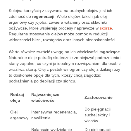
Kolejną korzyścią z używania naturalnych olejów jest ich
zdolność do
regeneracji
. Wiele olejów, takich jak olej
arganowy czy jojoba, zawiera witaminy oraz składniki
odżywcze, które wspierają procesy naprawcze w
skórze
.
Regularne stosowanie olejów może pomóc w redukcji
widoczności blizn, rozstępów oraz innych niedoskonałości.
Warto również zwrócić uwagę na ich właściwości
łagodzące
.
Naturalne oleje potrafią skutecznie zmniejszyć podrażnienia i
stany zapalne, co czyni je idealnym rozwiązaniem dla osób z
wrażliwą skórą. Olej z pestek winogron czy olej z dzikiej róży
to doskonałe opcje dla tych, którzy chcą złagodzić
podrażnienia po depilacji czy słońcu.
Rodzaj
Najważniejsze
Zastosowanie
oleju
właściwości
Do pielęgnacji
Olej
Intensywna regeneracja,
suchej skóry i
arganowy
nawilżenie
włosów
Balansuje wydzielanie
Do pielęgnacji