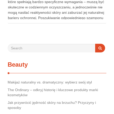
które spełniają bardzo specyficzne wymagania – muszą być
skuteczne w codziennym oczyszczaniu, a jednocześnie nie
mogą nasilać reaktywności skóry ani zaburzać jej naturalnej
bariery ochronnej. Poszukiwanie odpowiedniego szamponu
bywa dla wielu pacjentów procesem długim i frustrującym, bo
rynek jest pełen produktów deklarujących …
Beauty
Makijaż naturalny vs. dramatyczny: wybierz swój styl
The Ordinary – odkryj historię i kluczowe produkty marki
kosmetyków
Jak przywrócić jędrność skóry na brzuchu? Przyczyny i
sposoby