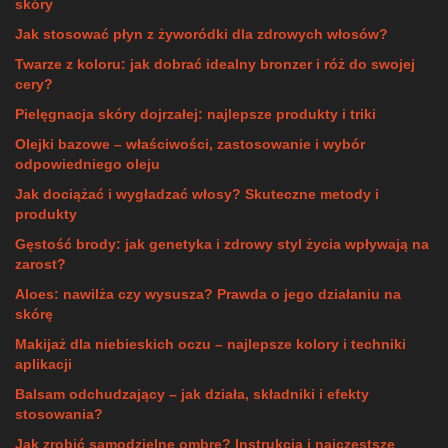
skóry
Jak stosować płyn z żyworódki dla zdrowych włosów?
Twarze z koloru: jak dobrać idealny bronzer i róż do swojej
cery?
Pielęgnacja skóry dojrzałej: najlepsze produkty i triki
Olejki bazowe – właściwości, zastosowanie i wybór
odpowiedniego oleju
Jak dociążać i wygładzać włosy? Skuteczne metody i
produkty
Gęstość brody: jak genetyka i zdrowy styl życia wpływają na
zarost?
Aloes: nawilża czy wysusza? Prawda o jego działaniu na
skórę
Makijaż dla niebieskich oczu – najlepsze kolory i techniki
aplikacji
Balsam odchudzający – jak działa, składniki i efekty
stosowania?
Jak zrobić samodzielne ombre? Instrukcja i najczęstsze