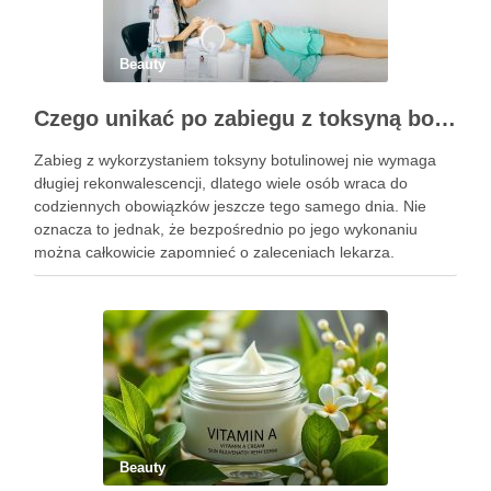
Beauty
Czego unikać po zabiegu z toksyną botulinową?
Zabieg z wykorzystaniem toksyny botulinowej nie wymaga
długiej rekonwalescencji, dlatego wiele osób wraca do
codziennych obowiązków jeszcze tego samego dnia. Nie
oznacza to jednak, że bezpośrednio po jego wykonaniu
można całkowicie zapomnieć o zaleceniach lekarza.
Pierwsze godziny i dni po zabiegu mają znaczenie dla
uzyskania oczekiwanego efektu oraz prawidłowego działania
…
Beauty