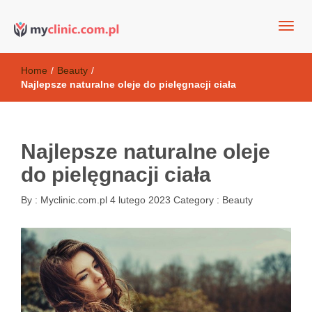
my clinic Kielce. naturalny krem do twarzy anti-age
Kosmetyki antyoksydacyjne
Home
/
Beauty
/
Najlepsze naturalne oleje do pielęgnacji ciała
Najlepsze naturalne oleje
do pielęgnacji ciała
By :
Myclinic.com.pl
4 lutego 2023
Category :
Beauty