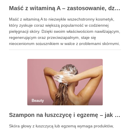
Maść z witaminą A – zastosowanie, działanie i bezpieczeństwo stosowania
Maść z witaminą A to niezwykle wszechstronny kosmetyk,
który zyskuje coraz większą popularność w codziennej
pielęgnacji skóry. Dzięki swoim właściwościom nawilżającym,
regenerującym oraz przeciwzapalnym, staje się
nieocenionym sojusznikiem w walce z problemami skórnymi,
takimi jak zmarszczki, trądzik czy podrażnienia. Jej działanie
na skórę twarzy nie tylko poprawia jej teksturę, ale …
Beauty
Szampon na łuszczycę i egzemę – jak świadomie dobierać produkty przy wrażliwej skórze głowy?
Skóra głowy z łuszczycą lub egzemą wymaga produktów,