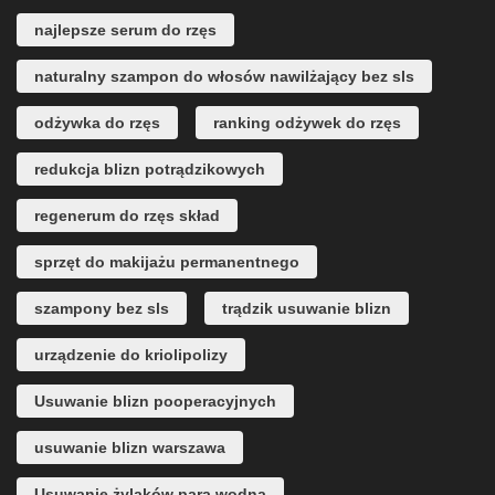
najlepsze serum do rzęs
naturalny szampon do włosów nawilżający bez sls
odżywka do rzęs
ranking odżywek do rzęs
redukcja blizn potrądzikowych
regenerum do rzęs skład
sprzęt do makijażu permanentnego
szampony bez sls
trądzik usuwanie blizn
urządzenie do kriolipolizy
Usuwanie blizn pooperacyjnych
usuwanie blizn warszawa
Usuwanie żylaków parą wodną