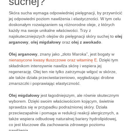
suchej?
Skóra sucha wymaga odpowiedniej pielęgnacji, by przywrócić
jej odpowiedni poziom nawilżenia i elastyczności. W tym celu
doskonałym rozwiązaniem są różnorodne oleje, z których
każdy ma swoje unikalne właściwości. Trzy z
najskuteczniejszych olejów do pielęgnacji skóry suchej to
olej
arganowy
,
olej migdałowy
oraz
olej z awokado
.
Olej arganowy
, znany jako „złoto Maroka”, jest bogaty w
nienasycone kwasy tłuszczowe oraz witaminę E
. Dzięki tym
składnikom intensywnie nawilża skórę i wspiera jej
regenerację. Olej ten nie tylko zatrzymuje wilgoć w skórze,
ale także działa przeciwstarzeniowo, wygładzając drobne
zmarszczki i poprawiając elastyczność.
Olej migdałowy
jest łagodniejszym, ale równie skutecznym
wyborem. Dzięki swoim właściwościom kojącym, świetnie
sprawdza się w przypadku podrażnionej skóry. Działa
przeciwzapalnie i pomaga w redukcji reakcji alergicznych, a
także wspiera odbudowę naturalnej bariery hydrolipidowej,
co jest kluczowe dla zachowania zdrowego poziomu
nawilżenia.