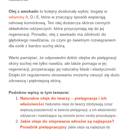
Olej z awokado
to kolejny doskonały wybór, bogaty w
witaminy A
, D i E, które w znaczący sposób wspierają
odnowę komórkową. Ten olej dostarcza skórze cennych
składników odżywczych, które przyczyniają się do jej
regeneracji. Ponadto, olej z awokado ma zdolność do
głębokiego nawilżania, co czyni go świetnym rozwiązaniem
dla osób z bardzo suchą skórą.
Warto pamiętać, że odpowiedni dobór olejów do pielęgnacji
skóry suchej nie tylko nawilża, ale także pomaga w jej
regeneracji, przywracając jej naturalny blask i elastyczność.
Dzięki ich regularnemu stosowaniu możemy cieszyć się dużo
zdrowszą i piękniejszą skórą.
Podobne wpisy w tym temacie:
Naturalne oleje do twarzy – pielęgnacja i ich
właściwości
Naturalne oleje do twarzy zdobywają coraz
większą popularność w świecie pielęgnacji, a ich właściwości
odżywcze i nawilżające są cenione przez osoby poszukujące...
Jakie oleje do olejowania włosów są najlepsze?
Poradnik pielęgnacyjny
Jakie oleje są najlepsze do