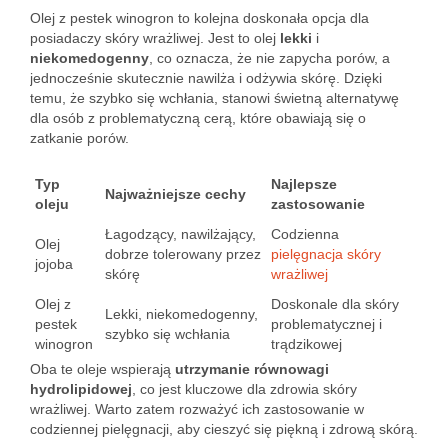
Olej z pestek winogron to kolejna doskonała opcja dla
posiadaczy skóry wrażliwej. Jest to olej
lekki
i
niekomedogenny
, co oznacza, że nie zapycha porów, a
jednocześnie skutecznie nawilża i odżywia skórę. Dzięki
temu, że szybko się wchłania, stanowi świetną alternatywę
dla osób z problematyczną cerą, które obawiają się o
zatkanie porów.
Typ
Najlepsze
Najważniejsze cechy
oleju
zastosowanie
Łagodzący, nawilżający,
Codzienna
Olej
dobrze tolerowany przez
pielęgnacja skóry
jojoba
skórę
wrażliwej
Olej z
Doskonale dla skóry
Lekki, niekomedogenny,
pestek
problematycznej i
szybko się wchłania
winogron
trądzikowej
Oba te oleje wspierają
utrzymanie równowagi
hydrolipidowej
, co jest kluczowe dla zdrowia skóry
wrażliwej. Warto zatem rozważyć ich zastosowanie w
codziennej pielęgnacji, aby cieszyć się piękną i zdrową skórą.