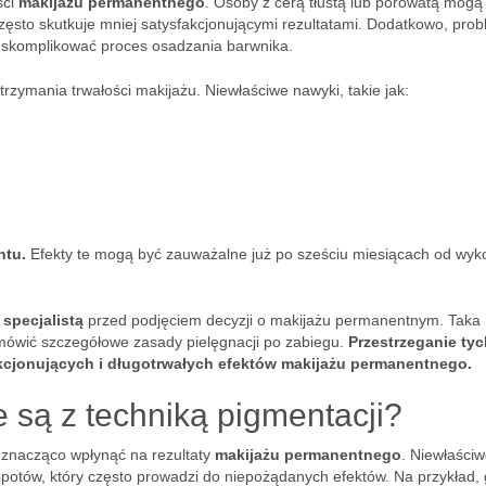
ści
makijażu permanentnego
. Osoby z cerą tłustą lub porowatą mogą
ęsto skutkuje mniej satysfakcjonującymi rezultatami. Dodatkowo, pro
 skomplikować proces osadzania barwnika.
utrzymania trwałości makijażu. Niewłaściwe nawyki, takie jak:
ntu.
Efekty te mogą być zauważalne już po sześciu miesiącach od wyk
specjalistą
przed podjęciem decyzji o makijażu permanentnym. Taka
mówić szczegółowe zasady pielęgnacji po zabiegu.
Przestrzeganie tyc
kcjonujących i długotrwałych efektów makijażu permanentnego.
 są z techniką pigmentacji?
nacząco wpłynąć na rezultaty
makijażu permanentnego
. Niewłaści
potów, który często prowadzi do niepożądanych efektów. Na przykład,