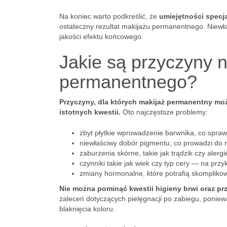
Na koniec warto podkreślić, że
umiejętności specja
ostateczny rezultat makijażu permanentnego. Niew
jakości efektu końcowego.
Jakie są przyczyny n
permanentnego?
Przyczyny, dla których makijaż permanentny moż
istotnych kwestii.
Oto najczęstsze problemy:
zbyt płytkie wprowadzenie barwnika, co sprawi
niewłaściwy dobór pigmentu, co prowadzi do 
zaburzenia skórne, takie jak trądzik czy alerg
czynniki takie jak wiek czy typ cery — na prz
zmiany hormonalne, które potrafią skomplikow
Nie można pominąć kwestii higieny brwi oraz pr
zaleceń dotyczących pielęgnacji po zabiegu, poniew
blaknięcia koloru.