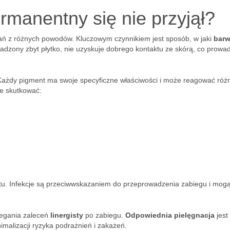
rmanentny się nie przyjął?
ań z różnych powodów. Kluczowym czynnikiem jest sposób, w jaki
barw
dzony zbyt płytko, nie uzyskuje dobrego kontaktu ze skórą, co prowad
Każdy pigment ma swoje specyficzne właściwości i może reagować róż
że skutkować:
u. Infekcje są przeciwwskazaniem do przeprowadzenia zabiegu i mog
zegania zaleceń
linergisty
po zabiegu.
Odpowiednia pielęgnacja
jest
imalizacji ryzyka podrażnień i zakażeń.