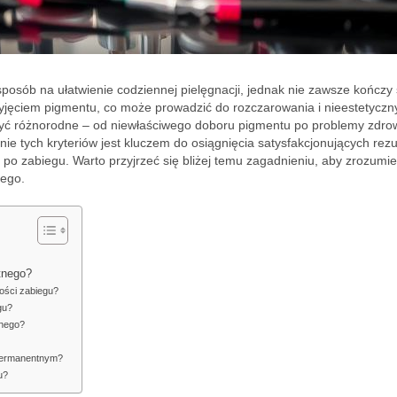
posób na ułatwienie codziennej pielęgnacji, jednak nie zawsze kończy 
jęciem pigmentu, co może prowadzić do rozczarowania i nieestetyczn
 być różnorodne – od niewłaściwego doboru pigmentu po problemy zdro
nie tych kryteriów jest kluczem do osiągnięcia satysfakcjonujących rezu
po zabiegu. Warto przyjrzeć się bliżej temu zagadnieniu, aby zrozumie
ego.
tnego?
tości zabiegu?
gu?
tnego?
 permanentnym?
u?