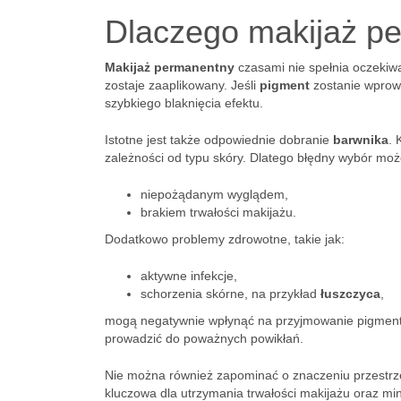
Dlaczego makijaż pe
Makijaż permanentny
czasami nie spełnia oczekiw
zostaje zaaplikowany. Jeśli
pigment
zostanie wprowa
szybkiego blaknięcia efektu.
Istotne jest także odpowiednie dobranie
barwnika
. 
zależności od typu skóry. Dlatego błędny wybór mo
niepożądanym wyglądem,
brakiem trwałości makijażu.
Dodatkowo problemy zdrowotne, takie jak:
aktywne infekcje,
schorzenia skórne, na przykład
łuszczyca
,
mogą negatywnie wpłynąć na przyjmowanie pigment
prowadzić do poważnych powikłań.
Nie można również zapominać o znaczeniu przestr
kluczowa dla utrzymania trwałości makijażu oraz min