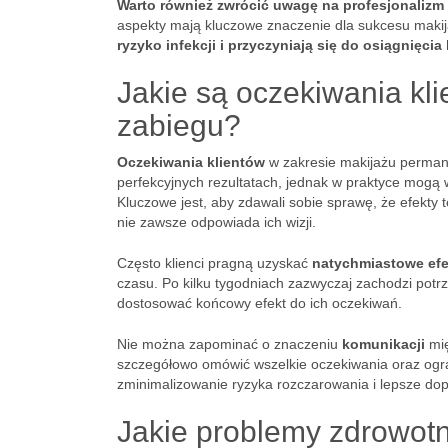
Warto również zwrócić uwagę na profesjonalizm 
aspekty mają kluczowe znaczenie dla sukcesu mak
ryzyko infekcji i przyczyniają się do osiągnięc
Jakie są oczekiwania kl
zabiegu?
Oczekiwania klientów
w zakresie makijażu permane
perfekcyjnych rezultatach, jednak w praktyce mogą 
Kluczowe jest, aby zdawali sobie sprawę, że efekty
nie zawsze odpowiada ich wizji.
Często klienci pragną uzyskać
natychmiastowe efe
czasu. Po kilku tygodniach zazwyczaj zachodzi pot
dostosować końcowy efekt do ich oczekiwań.
Nie można zapominać o znaczeniu
komunikacji
mię
szczegółowo omówić wszelkie oczekiwania oraz ogran
zminimalizowanie ryzyka rozczarowania i lepsze do
Jakie problemy zdrowot