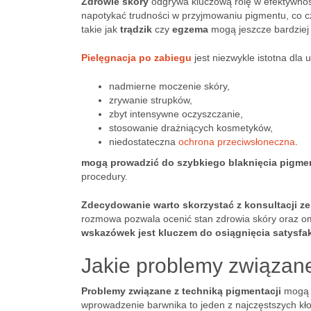
Zdrowie skóry
odgrywa kluczową rolę w efektywno
napotykać trudności w przyjmowaniu pigmentu, co cz
takie jak
trądzik
czy
egzema
mogą jeszcze bardziej
Pielęgnacja po zabiegu
jest niezwykle istotna dla 
nadmierne moczenie skóry,
zrywanie strupków,
zbyt intensywne oczyszczanie,
stosowanie drażniących kosmetyków,
niedostateczna
ochrona przeciwsłoneczna
.
mogą prowadzić do szybkiego blaknięcia pigme
procedury.
Zdecydowanie warto skorzystać z konsultacji ze 
rozmowa pozwala ocenić stan zdrowia skóry oraz o
wskazówek jest kluczem do osiągnięcia satysfa
Jakie problemy związane
Problemy związane z techniką pigmentacji
mogą z
wprowadzenie barwnika to jeden z najczęstszych kło