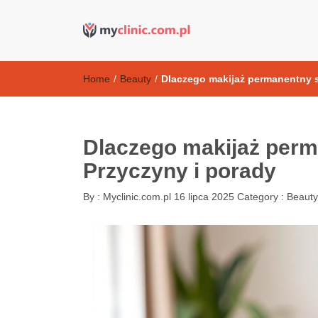
Kosmetyki ant
my clinic Kielce. naturalny krem do twarzy anti-age
Home
/
Beauty
/
Dlaczego makijaż permanentny s
Dlaczego makijaż perm
Przyczyny i porady
By :
Myclinic.com.pl
16 lipca 2025
Category :
Beauty