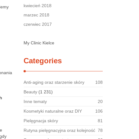
kwiecień 2018
blemy
marzec 2018
czerwiec 2017
My Clinic Kielce
Categories
onania
Anti-aging oraz starzenie skóry
108
Beauty
(1 231)
h
Inne tematy
20
Kosmetyki naturalne oraz DIY
106
Pielęgnacja skóry
81
we
Rutyna pielęgnacyjna oraz kolejność
78
 gdy