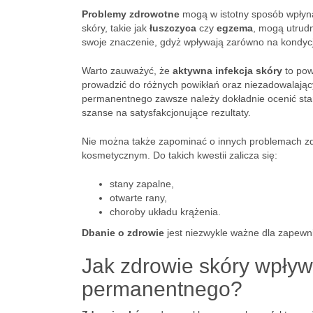
Problemy zdrowotne
mogą w istotny sposób wpłyn
skóry, takie jak
łuszczyca
czy
egzema
, mogą utrud
swoje znaczenie, gdyż wpływają zarówno na kondycj
Warto zauważyć, że
aktywna infekcja skóry
to pow
prowadzić do różnych powikłań oraz niezadowalając
permanentnego zawsze należy dokładnie ocenić stan
szanse na satysfakcjonujące rezultaty.
Nie można także zapominać o innych problemach z
kosmetycznym. Do takich kwestii zalicza się:
stany zapalne,
otwarte rany,
choroby układu krążenia.
Dbanie o zdrowie
jest niezwykle ważne dla zapewn
Jak zdrowie skóry wpływ
permanentnego?