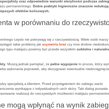
specjalisty oraz odpowiednie warunki sterylności podczas zabieg
ijażu permanentnego.
Dobre praktyki higieniczne znacznie redukują
ia lepszych efektów końcowych.
ienta w porównaniu do rzeczywisto
ntnego często nie pokrywają się z rzeczywistością. Wiele osób marzy
wystąpić takie problemy jak
asymetria brwi
czy inne drobne niedoskona
 tego typu makijażu powinny być przede wszystkim
subtelne i naturaln
kty
. Muszą jednak pamiętać, że
pełne wygojenie
to proces, który w
rzeba wykonania poprawek, aby skorygować ewentualne niedociągnięcia
dzy specjalistą a klientem. Przed przystąpieniem do zabiegu warto
iczenia wynikające z indywidualnych cech skóry. Taki dialog pozwala
pasowanie realizacji do rzeczywistych możliwości makijażu permanentn
ne mogą wpłynąć na wynik zabie