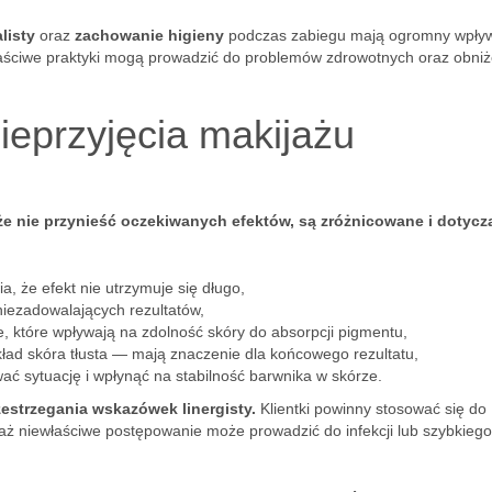
listy
oraz
zachowanie higieny
podczas zabiegu mają ogromny wpły
łaściwe praktyki mogą prowadzić do problemów zdrowotnych oraz obniż
ieprzyjęcia makijażu
e nie przynieść oczekiwanych efektów, są zróżnicowane i dotyczą
a, że efekt nie utrzymuje się długo,
niezadowalających rezultatów,
ie, które wpływają na zdolność skóry do absorpcji pigmentu,
ykład skóra tłusta — mają znaczenie dla końcowego rezultatu,
ać sytuację i wpłynąć na stabilność barwnika w skórze.
zestrzegania wskazówek linergisty.
Klientki powinny stosować się do
aż niewłaściwe postępowanie może prowadzić do infekcji lub szybkiego