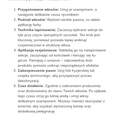
Przygotowanie włosów:
Umyj je szamponem, a
następnie delikatnie osusz ręcznikiem.
Podział włosów:
Wydziel cienkie pasma, co ułatwi
aplikację farby.
Technika tapirowania:
Zaczesuj wybrane sekcje do
tyłu przy użyciu specjalnych szczotek. Ten krok jest
kluczowy, ponieważ pozwala lepiej wniknąć
rozjaśniaczowi w strukturę włosa.
Aplikacja rozjaśniacza:
Nakładaj go na natapirowane
sekcje, zaczynając od końcówek i kierując się ku
górze. Pamiętaj o umiarze – odpowiednia ilość
produktu pomoże uniknąć niepożądanych efektów.
Zabezpieczenie pasm:
Użyj folii fryzjerskiej lub
czepka termicznego, aby przyspieszyć proces
dekoloryzacji.
Czas działania:
Zgodnie z zaleceniami producenta
oraz dostosowany do stanu Twoich włosów. Po upływie
tego czasu zmyj go letnią wodą i umyj włosy
delikatnym szamponem. Możesz również skorzystać z
tonerów, aby uzyskać wymarzoną barwę oraz
dodatkową pielęgnację.