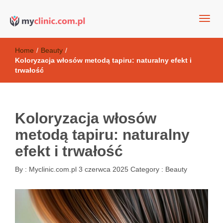
my clinic Kielce. naturalny krem do twarzy anti-age
Kosmetyki antyoksydacyjne
Home
/
Beauty
/
Koloryzacja włosów metodą tapiru: naturalny efekt i
trwałość
Koloryzacja włosów
metodą tapiru: naturalny
efekt i trwałość
By :
Myclinic.com.pl
3 czerwca 2025
Category :
Beauty