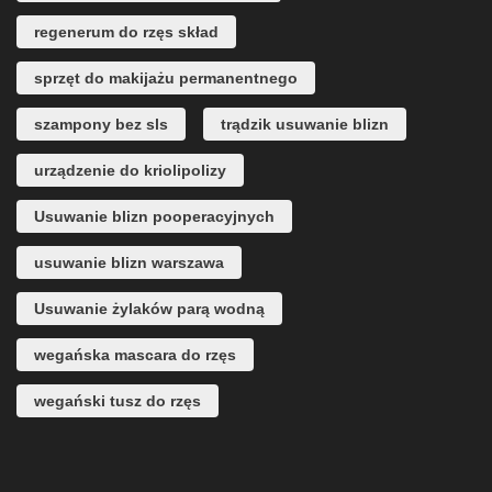
regenerum do rzęs skład
sprzęt do makijażu permanentnego
szampony bez sls
trądzik usuwanie blizn
urządzenie do kriolipolizy
Usuwanie blizn pooperacyjnych
usuwanie blizn warszawa
Usuwanie żylaków parą wodną
wegańska mascara do rzęs
wegański tusz do rzęs