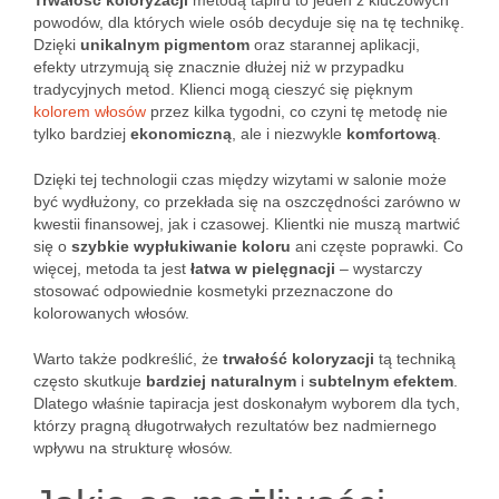
Trwałość koloryzacji
metodą tapiru to jeden z kluczowych
powodów, dla których wiele osób decyduje się na tę technikę.
Dzięki
unikalnym pigmentom
oraz starannej aplikacji,
efekty utrzymują się znacznie dłużej niż w przypadku
tradycyjnych metod. Klienci mogą cieszyć się pięknym
kolorem włosów
przez kilka tygodni, co czyni tę metodę nie
tylko bardziej
ekonomiczną
, ale i niezwykle
komfortową
.
Dzięki tej technologii czas między wizytami w salonie może
być wydłużony, co przekłada się na oszczędności zarówno w
kwestii finansowej, jak i czasowej. Klientki nie muszą martwić
się o
szybkie wypłukiwanie koloru
ani częste poprawki. Co
więcej, metoda ta jest
łatwa w pielęgnacji
– wystarczy
stosować odpowiednie kosmetyki przeznaczone do
kolorowanych włosów.
Warto także podkreślić, że
trwałość koloryzacji
tą techniką
często skutkuje
bardziej naturalnym
i
subtelnym efektem
.
Dlatego właśnie tapiracja jest doskonałym wyborem dla tych,
którzy pragną długotrwałych rezultatów bez nadmiernego
wpływu na strukturę włosów.