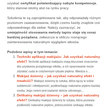
uzyskać
certyfikat potwierdzający nabyte kompetencje
,
który stanowi istotny atut na rynku pracy.
Szkolenia te są zaprojektowane tak, aby odpowiadały różnym
poziomom zaawansowania, dzięki czemu każdy znajdzie coś
odpowiedniego dla siebie. Należy zaznaczyć, że
umiejętność stosowania metody tapiru staje się coraz
bardziej pożądana
, zwłaszcza w obliczu rosnącego
zainteresowania naturalnym wyglądem włosów.
Podobne wpisy w tym temacie:
Techniki aplikacji makijażu: Jak uzyskać naturalny
efekt?
Techniki aplikacji makijażu mają kluczowe znaczenie
dla uzyskania pożądanego efektu, a ich opanowanie może
zdziałać cuda w codziennym rytuale piękna. Wiedza o...
Makijaż dzienny – jak uzyskać naturalny efekt i
trwałość?
Makijaż dzienny to sztuka, która łączy w sobie
subtelność i efektywność, podkreślając naturalne piękno każdej
osoby. Jego celem jest nadanie skórze zdrowego,...
Delikatny makijaż dzienny – jak uzyskać naturalny
efekt?
Delikatny makijaż dzienny to sztuka, która pozwala
podkreślić naturalne piękno, jednocześnie unikając efektu