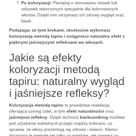
Po koloryzacji:
Pamiętaj o stosowaniu masek lub
odżywek stworzonych specjalnie dla kolorowanych
włosów. Dzięki nim utrzymasz ich zdrowy wygląd oraz
blask.
Podążając za tymi krokami, skutecznie wykonasz
koloryzację metodą tapiru i osiągniesz naturalny efekt z
pięknymi jaśniejszymi refleksami we włosach.
Jakie są efekty
koloryzacji metodą
tapiru: naturalny wygląd
i jaśniejsze refleksy?
Koloryzacja metodą tapiru
to prawdziwa rewelacja,
oferująca szereg zalet, w tym
efekt naturalności
oraz
jaśniejsze refleksy
. Dzięki technice
backcombing
możliwe
jest uzyskanie subtelnych przejść między kolorami, co
sprawia, że włosy prezentują się zdrowo i świeżo. Klienci
doceniają tę metodę nie tylko za estetykę, ale również za