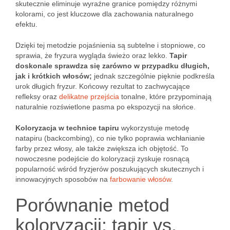
skutecznie eliminuje wyraźne granice pomiędzy różnymi
kolorami, co jest kluczowe dla zachowania naturalnego
efektu.
Dzięki tej metodzie pojaśnienia są subtelne i stopniowe, co
sprawia, że fryzura wygląda świeżo oraz lekko.
Tapir
doskonale sprawdza się zarówno w przypadku długich,
jak i krótkich włosów;
jednak szczególnie pięknie podkreśla
urok długich fryzur. Końcowy rezultat to zachwycające
refleksy oraz
delikatne przejścia
tonalne, które przypominają
naturalnie rozświetlone pasma po ekspozycji na słońce.
Koloryzacja w technice tapiru
wykorzystuje metodę
natapiru (backcombing), co nie tylko poprawia wchłanianie
farby przez włosy, ale także zwiększa ich objętość. To
nowoczesne podejście do koloryzacji zyskuje rosnącą
popularność wśród fryzjerów poszukujących skutecznych i
innowacyjnych sposobów na
farbowanie włosów
.
Porównanie metod
koloryzacji: tapir vs.