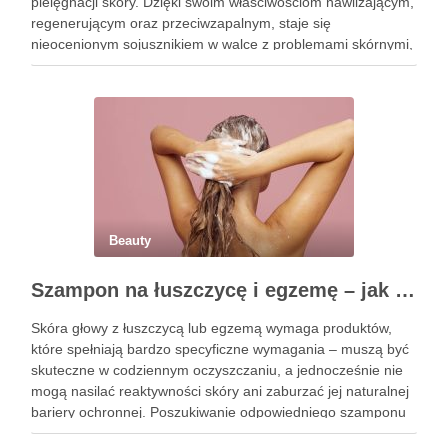
pielęgnacji skóry. Dzięki swoim właściwościom nawilżającym,
regenerującym oraz przeciwzapalnym, staje się
nieocenionym sojusznikiem w walce z problemami skórnymi,
takimi jak zmarszczki, trądzik czy podrażnienia. Jej działanie
na skórę twarzy nie tylko poprawia jej teksturę, ale …
Beauty
Szampon na łuszczycę i egzemę – jak świadomie dobierać produkty przy wrażliwej skórze głowy?
Skóra głowy z łuszczycą lub egzemą wymaga produktów,
które spełniają bardzo specyficzne wymagania – muszą być
skuteczne w codziennym oczyszczaniu, a jednocześnie nie
mogą nasilać reaktywności skóry ani zaburzać jej naturalnej
bariery ochronnej. Poszukiwanie odpowiedniego szamponu
bywa dla wielu pacjentów procesem długim i frustrującym, bo