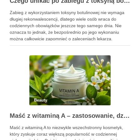
Czego unikać po zabiegu z toksyną botulinową?
Zabieg z wykorzystaniem toksyny botulinowej nie wymaga
długiej rekonwalescencji, dlatego wiele osób wraca do
codziennych obowiązków jeszcze tego samego dnia. Nie
oznacza to jednak, że bezpośrednio po jego wykonaniu
można całkowicie zapomnieć o zaleceniach lekarza.
Pierwsze godziny i dni po zabiegu mają znaczenie dla
uzyskania oczekiwanego efektu oraz prawidłowego działania
…
Beauty
Maść z witaminą A – zastosowanie, działanie i bezpieczeństwo stosowania
Maść z witaminą A to niezwykle wszechstronny kosmetyk,
który zyskuje coraz większą popularność w codziennej