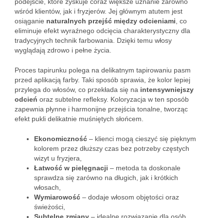
podejście, które zyskuje coraz większe uznanie zarówno
wśród klientów, jak i fryzjerów. Jej głównym atutem jest
osiąganie
naturalnych przejść między odcieniami
, co
eliminuje efekt wyraźnego odcięcia charakterystyczny dla
tradycyjnych technik farbowania. Dzięki temu włosy
wyglądają zdrowo i pełne życia.
Proces tapirunku polega na delikatnym tapirowaniu pasm
przed aplikacją farby. Taki sposób sprawia, że kolor lepiej
przylega do włosów, co przekłada się na
intensywniejszy
odcień
oraz subtelne refleksy. Koloryzacja w ten sposób
zapewnia płynne i harmonijne przejścia tonalne, tworząc
efekt pukli delikatnie muśniętych słońcem.
Ekonomiczność
– klienci mogą cieszyć się pięknym
kolorem przez dłuższy czas bez potrzeby częstych
wizyt u fryzjera,
Łatwość w pielęgnacji
– metoda ta doskonale
sprawdza się zarówno na długich, jak i krótkich
włosach,
Wymiarowość
– dodaje włosom objętości oraz
świeżości,
Subtelne zmiany
– idealne rozwiązanie dla osób