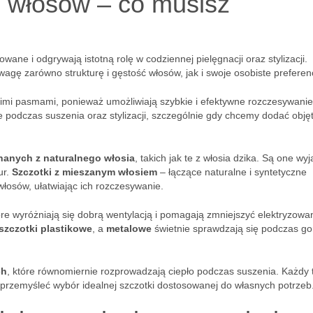
 włosów – co musisz
wane i odgrywają istotną rolę w codziennej pielęgnacji oraz stylizacji.
agę zarówno strukturę i gęstość włosów, jak i swoje osobiste preferen
gimi pasmami, ponieważ umożliwiają szybkie i efektywne rozczesywanie
 podczas suszenia oraz stylizacji, szczególnie gdy chcemy dodać objęt
anych z naturalnego włosia
, takich jak te z włosia dzika. Są one wy
ur.
Szczotki z mieszanym włosiem
– łączące naturalne i syntetyczne
 włosów, ułatwiając ich rozczesywanie.
óre wyróżniają się dobrą wentylacją i pomagają zmniejszyć elektryzowan
szczotki plastikowe
, a
metalowe
świetnie sprawdzają się podczas go
ch
, które równomiernie rozprowadzają ciepło podczas suszenia. Każdy
e przemyśleć wybór idealnej szczotki dostosowanej do własnych potrzeb