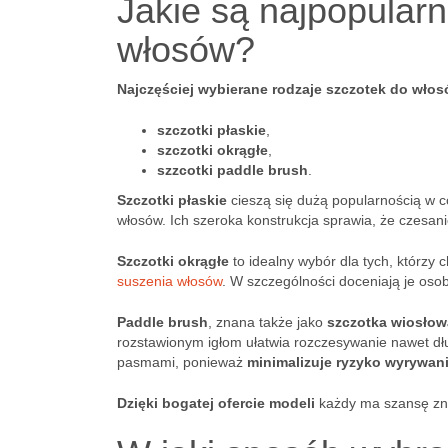
Jakie są najpopularn
włosów?
Najczęściej wybierane rodzaje szczotek do wło
szczotki płaskie
,
szczotki okrągłe
,
szzcotki paddle brush
.
Szczotki płaskie
cieszą się dużą popularnością w c
włosów. Ich szeroka konstrukcja sprawia, że czesani
Szczotki okrągłe
to idealny wybór dla tych, którzy 
suszenia włosów
. W szczególności doceniają je oso
Paddle brush
, znana także jako
szczotka wiosłow
rozstawionym igłom ułatwia rozczesywanie nawet dł
pasmami, ponieważ
minimalizuje ryzyko wyrywa
Dzięki bogatej ofercie modeli
każdy ma szansę zna