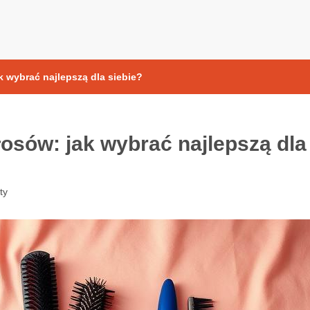
yoksydacyjne
 wybrać najlepszą dla siebie?
osów: jak wybrać najlepszą dla
ty