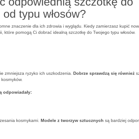
ć odpowiednią szczotkę do
 od typu włosów?
mne znaczenie dla ich zdrowia i wyglądu. Kiedy zamierzasz kupić no
tii, które pomogą Ci dobrać idealną szczotkę do Twojego typu włosów.
ie zmniejsza ryzyko ich uszkodzenia.
Dobrze sprawdzą się również
sz
rę kosmyków.
dą odpowiadały:
zczesania kosmykami.
Modele z tworzyw sztucznych
są bardziej odpo