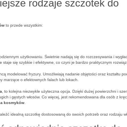
iejsze rodzaje szczotek do
sów
to przede wszystkim:
odziennym użytkowaniu. Świetnie nadają się do rozczesywania i wygła
e staje się szybkie i efektywne, co czyni je bardzo praktycznym rozwią
chcą modelować fryzury. Umożliwiają nadanie objętości oraz kształtu p
by marzące o efektownych falach lub lokach.
a
, to kolejna niezwykle użyteczna opcja. Dzięki dużej powierzchni i sze
ugich i gęstych włosów. Co więcej, jest rekomendowana dla osób z krę
nia kosmyków
.
leźć idealną szczotkę dostosowaną do swoich potrzeb oraz rodzaju w