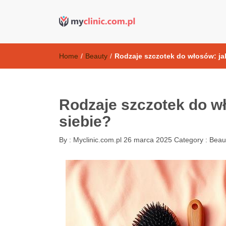
Kosmetyki ant
my clinic Kielce. naturalny krem do twarzy anti-age
Home
/
Beauty
/
Rodzaje szczotek do włosów: jak
Rodzaje szczotek do wł
siebie?
By :
Myclinic.com.pl
26 marca 2025
Category :
Beau