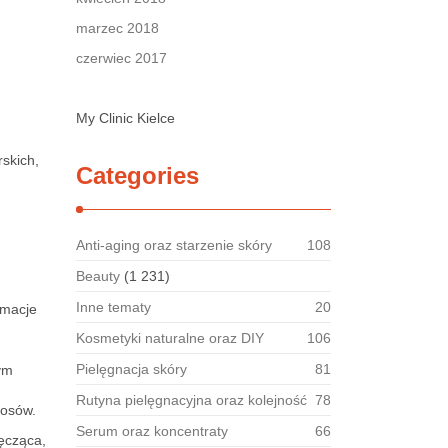
marzec 2018
czerwiec 2017
My Clinic Kielce
rskich,
Categories
Anti-aging oraz starzenie skóry
108
Beauty
(1 231)
Inne tematy
20
rmacje
Kosmetyki naturalne oraz DIY
106
Pielęgnacja skóry
81
ym
Rutyna pielęgnacyjna oraz kolejność
78
łosów.
Serum oraz koncentraty
66
męcząca,