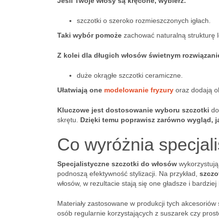
Jeśli Twoje włosy są kręcone, wybierz:
szczotki o szeroko rozmieszczonych igłach.
Taki wybór pomoże
zachować naturalną strukturę 
Z kolei dla długich włosów świetnym rozwiązan
duże okrągłe szczotki ceramiczne.
Ułatwiają one
modelowanie fryzury
oraz dodają o
Kluczowe jest dostosowanie wyboru szczotki
do 
skrętu.
Dzięki temu poprawisz zarówno wygląd, 
Co wyróżnia specjal
Specjalistyczne szczotki do włosów
wykorzystują 
podnoszą efektywność stylizacji. Na przykład,
szczo
włosów, w rezultacie stają się one gładsze i bardziej 
Materiały zastosowane w produkcji tych akcesoriów
osób regularnie korzystających z suszarek czy pro