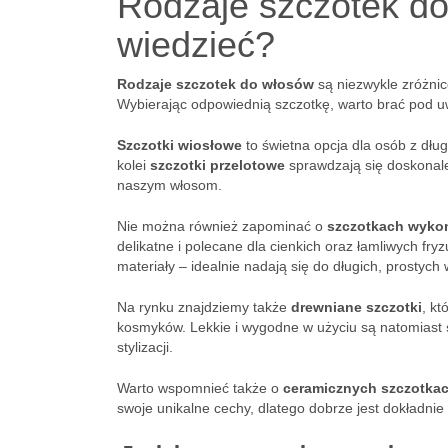
Rodzaje szczotek do
wiedzieć?
Rodzaje szczotek do włosów
są niezwykle zróżnico
Wybierając odpowiednią szczotkę, warto brać pod uw
Szczotki wiosłowe
to świetna opcja dla osób z dłu
kolei
szczotki przelotowe
sprawdzają się doskonale
naszym włosom.
Nie można również zapominać o
szczotkach wykon
delikatne i polecane dla cienkich oraz łamliwych fryz
materiały – idealnie nadają się do długich, prostych
Na rynku znajdziemy także
drewniane szczotki
, kt
kosmyków. Lekkie i wygodne w użyciu są natomiast
stylizacji.
Warto wspomnieć także o
ceramicznych szczotka
swoje unikalne cechy, dlatego dobrze jest dokładni