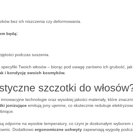
loków bez ich niszczenia czy deformowania.
iem będą:
bjętości podczas suszenia.
specyfiki Twoich włosów – biorąc pod uwagę zarówno ich grubość, jak 
jak i kondycję swoich kosmyków.
istyczne szczotki do włosów
innowacyjne technologie oraz wysokiej jakości materiały, które znaczn
tki jonizujące
emitują jony ujemne, co skutecznie redukuje elektryzow
lśniące.
 są odporne na wysokie temperatury, co czyni je doskonałym wyborem 
stownic. Dodatkowo
ergonomiczne uchwyty
zapewniają wygodę podcz