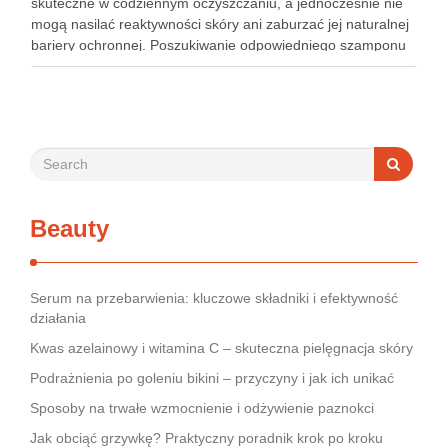
skuteczne w codziennym oczyszczaniu, a jednocześnie nie
mogą nasilać reaktywności skóry ani zaburzać jej naturalnej
bariery ochronnej. Poszukiwanie odpowiedniego szamponu
bywa dla wielu pacjentów procesem długim i frustrującym, bo
rynek jest pełen produktów deklarujących …
Beauty
Serum na przebarwienia: kluczowe składniki i efektywność
działania
Kwas azelainowy i witamina C – skuteczna pielęgnacja skóry
Podrażnienia po goleniu bikini – przyczyny i jak ich unikać
Sposoby na trwałe wzmocnienie i odżywienie paznokci
Jak obciąć grzywkę? Praktyczny poradnik krok po kroku