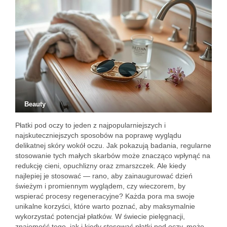
Beauty
Płatki pod oczy to jeden z najpopularniejszych i
najskuteczniejszych sposobów na poprawę wyglądu
delikatnej skóry wokół oczu. Jak pokazują badania, regularne
stosowanie tych małych skarbów może znacząco wpłynąć na
redukcję cieni, opuchlizny oraz zmarszczek. Ale kiedy
najlepiej je stosować — rano, aby zainaugurować dzień
świeżym i promiennym wyglądem, czy wieczorem, by
wspierać procesy regeneracyjne? Każda pora ma swoje
unikalne korzyści, które warto poznać, aby maksymalnie
wykorzystać potencjał płatków. W świecie pielęgnacji,
znajomość tego, jak i kiedy stosować płatki pod oczy, może