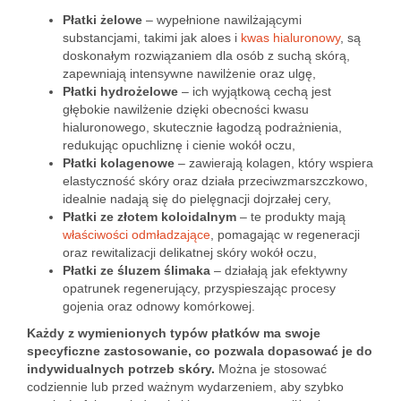
Płatki żelowe
– wypełnione nawilżającymi
substancjami, takimi jak aloes i
kwas hialuronowy
, są
doskonałym rozwiązaniem dla osób z suchą skórą,
zapewniają intensywne nawilżenie oraz ulgę,
Płatki hydrożelowe
– ich wyjątkową cechą jest
głębokie nawilżenie dzięki obecności kwasu
hialuronowego, skutecznie łagodzą podrażnienia,
redukując opuchliznę i cienie wokół oczu,
Płatki kolagenowe
– zawierają kolagen, który wspiera
elastyczność skóry oraz działa przeciwzmarszczkowo,
idealnie nadają się do pielęgnacji dojrzałej cery,
Płatki ze złotem koloidalnym
– te produkty mają
właściwości odmładzające
, pomagając w regeneracji
oraz rewitalizacji delikatnej skóry wokół oczu,
Płatki ze śluzem ślimaka
– działają jak efektywny
opatrunek regenerujący, przyspieszając procesy
gojenia oraz odnowy komórkowej.
Każdy z wymienionych typów płatków ma swoje
specyficzne zastosowanie, co pozwala dopasować je do
indywidualnych potrzeb skóry.
Można je stosować
codziennie lub przed ważnym wydarzeniem, aby szybko