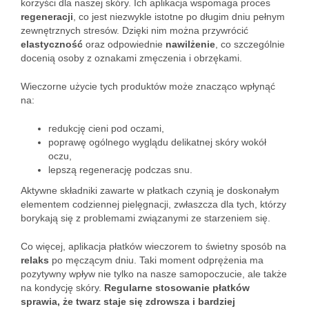
korzyści dla naszej skóry. Ich aplikacja wspomaga proces
regeneracji
, co jest niezwykle istotne po długim dniu pełnym
zewnętrznych stresów. Dzięki nim można przywrócić
elastyczność
oraz odpowiednie
nawilżenie
, co szczególnie
docenią osoby z oznakami zmęczenia i obrzękami.
Wieczorne użycie tych produktów może znacząco wpłynąć
na:
redukcję cieni pod oczami,
poprawę ogólnego wyglądu delikatnej skóry wokół
oczu,
lepszą regenerację podczas snu.
Aktywne składniki zawarte w płatkach czynią je doskonałym
elementem codziennej pielęgnacji, zwłaszcza dla tych, którzy
borykają się z problemami związanymi ze starzeniem się.
Co więcej, aplikacja płatków wieczorem to świetny sposób na
relaks
po męczącym dniu. Taki moment odprężenia ma
pozytywny wpływ nie tylko na nasze samopoczucie, ale także
na kondycję skóry.
Regularne stosowanie płatków
sprawia, że twarz staje się zdrowsza i bardziej