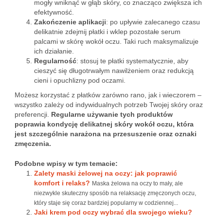
mogły wniknąć w głąb skóry, co znacząco zwiększa ich
efektywność.
Zakończenie aplikacji
: po upływie zalecanego czasu
delikatnie zdejmij płatki i wklep pozostałe serum
palcami w skórę wokół oczu. Taki ruch maksymalizuje
ich działanie.
Regularność
: stosuj te płatki systematycznie, aby
cieszyć się długotrwałym nawilżeniem oraz redukcją
cieni i opuchlizny pod oczami.
Możesz korzystać z płatków zarówno rano, jak i wieczorem –
wszystko zależy od indywidualnych potrzeb Twojej skóry oraz
preferencji.
Regularne używanie tych produktów
poprawia kondycję delikatnej skóry wokół oczu, która
jest szczególnie narażona na przesuszenie oraz oznaki
zmęczenia.
Podobne wpisy w tym temacie:
Zalety maski żelowej na oczy: jak poprawić
komfort i relaks?
Maska żelowa na oczy to mały, ale
niezwykle skuteczny sposób na relaksację zmęczonych oczu,
który staje się coraz bardziej popularny w codziennej...
Jaki krem pod oczy wybrać dla swojego wieku?