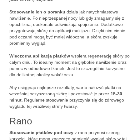
Stosowanie ich o poranku
działa jak natychmiastowe
nawilżenie. Po nieprzespanej nocy lub gdy zmagamy się z
opuchlizną, doskonale odświeżają spojrzenie. Dodatkowo
przygotowują skórę do aplikacji makijażu. Dzięki nim cienie
pod oczami mogą być mniej widoczne, a skóra zyskuje
promienny wygląd.
Wieczorna aplikacja płatków
wspiera regenerację skóry po
całym dniu. To idealny moment na głębokie nawilżenie oraz
pomoc w odbudowie tkanek. Jest to szczególnie korzystne
dla delikatnej okolicy wokół oczu.
Aby osiągnąć najlepsze rezultaty, warto nałożyć płatki na
wcześniej oczyszczoną skórę i pozostawić je przez
15-30
minut
. Regularne stosowanie przyczynia się do zdrowego
wyglądu tej wrażliwej strefy twarzy.
Rano
Stosowanie płatków pod oczy
z rana przynosi szereg
korzyści, które mogą znacząco odmienić wygląd skóry w tej