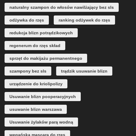
naturalny szampon do włosów nawilżający bez sls
odżywka do rzęs
ranking odżywek do rzęs
redukcja blizn potrądzikowych
regenerum do rzęs skład
sprzęt do makijażu permanentnego
szampony bez sls
trądzik usuwanie blizn
urządzenie do kriolipolizy
Usuwanie blizn pooperacyjnych
usuwanie blizn warszawa
Usuwanie żylaków parą wodną
wegańska mascara do rzęs