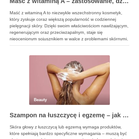
Maść z witaminą A – zastosowanie, działanie i bezpieczeństwo stosowania
Maść z witaminą A to niezwykle wszechstronny kosmetyk,
który zyskuje coraz większą popularność w codziennej
pielęgnacji skóry. Dzięki swoim właściwościom nawilżającym,
regenerującym oraz przeciwzapalnym, staje się
nieocenionym sojusznikiem w walce z problemami skórnymi,
takimi jak zmarszczki, trądzik czy podrażnienia. Jej działanie
na skórę twarzy nie tylko poprawia jej teksturę, ale …
Beauty
Szampon na łuszczycę i egzemę – jak świadomie dobierać produkty przy wrażliwej skórze głowy?
Skóra głowy z łuszczycą lub egzemą wymaga produktów,
które spełniają bardzo specyficzne wymagania – muszą być