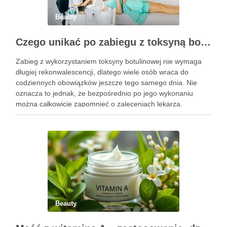
Beauty
Czego unikać po zabiegu z toksyną botulinową?
Zabieg z wykorzystaniem toksyny botulinowej nie wymaga
długiej rekonwalescencji, dlatego wiele osób wraca do
codziennych obowiązków jeszcze tego samego dnia. Nie
oznacza to jednak, że bezpośrednio po jego wykonaniu
można całkowicie zapomnieć o zaleceniach lekarza.
Pierwsze godziny i dni po zabiegu mają znaczenie dla
uzyskania oczekiwanego efektu oraz prawidłowego działania
…
Beauty