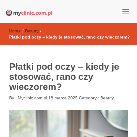
my clinic Kielce. naturalny krem do twarzy anti-age
Kosmetyki antyoksydacyjne
Home
/
Beauty
/
Płatki pod oczy – kiedy je stosować, rano czy wieczorem?
Płatki pod oczy – kiedy je
stosować, rano czy
wieczorem?
By :
Myclinic.com.pl
18 marca 2025
Category :
Beauty