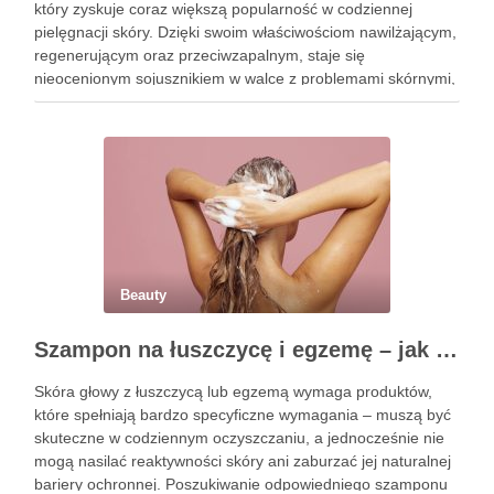
który zyskuje coraz większą popularność w codziennej
pielęgnacji skóry. Dzięki swoim właściwościom nawilżającym,
regenerującym oraz przeciwzapalnym, staje się
nieocenionym sojusznikiem w walce z problemami skórnymi,
takimi jak zmarszczki, trądzik czy podrażnienia. Jej działanie
na skórę twarzy nie tylko poprawia jej teksturę, ale …
Beauty
Szampon na łuszczycę i egzemę – jak świadomie dobierać produkty przy wrażliwej skórze głowy?
Skóra głowy z łuszczycą lub egzemą wymaga produktów,
które spełniają bardzo specyficzne wymagania – muszą być
skuteczne w codziennym oczyszczaniu, a jednocześnie nie
mogą nasilać reaktywności skóry ani zaburzać jej naturalnej
bariery ochronnej. Poszukiwanie odpowiedniego szamponu