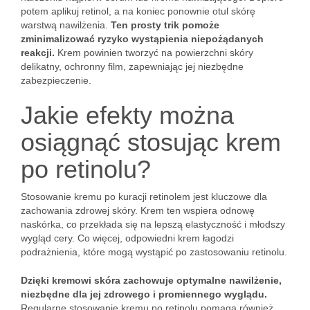
potem aplikuj retinol, a na koniec ponownie otul skórę
warstwą nawilżenia.
Ten prosty trik pomoże
zminimalizować ryzyko wystąpienia niepożądanych
reakcji.
Krem powinien tworzyć na powierzchni skóry
delikatny, ochronny film, zapewniając jej niezbędne
zabezpieczenie.
Jakie efekty można
osiągnąć stosując krem
po retinolu?
Stosowanie kremu po kuracji retinolem jest kluczowe dla
zachowania zdrowej skóry. Krem ten wspiera odnowę
naskórka, co przekłada się na lepszą elastyczność i młodszy
wygląd cery. Co więcej, odpowiedni krem łagodzi
podrażnienia, które mogą wystąpić po zastosowaniu retinolu.
Dzięki kremowi skóra zachowuje optymalne nawilżenie,
niezbędne dla jej zdrowego i promiennego wyglądu.
Regularne stosowanie kremu po retinolu pomaga również