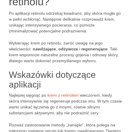
retinolu?
Po aplikacji retinolu odczekaj kwadrans, aby skóra mogła go
w pełni wchłonąć. Następnie delikatnie rozprowadź krem,
unikając intensywnego pocierania, co pomoże
zminimalizować potencjalne podrażnienia.
Wybierając krem po retinolu, zwróć uwagę na jego
właściwości:
nawilżające
,
odżywcze
i
regenerujące
. Taki
krem wspomoże naturalne procesy gojenia i odnowy skóry,
dlatego warto dokonać przemyślanego wyboru.
Wskazówki dotyczące
aplikacji
Najlepiej sięgnąć po
krem z retinolem
wieczorem, kiedy
skóra intensywnie się regeneruje podczas snu. W tym czasie
warto unikać łączenia go z innymi, równie silnymi
substancjami aktywnymi, aby nie podrażnić cery.
Rozważ zastosowanie metody „kanapki”, która polega na
nałożeniu najpierw serum lub kremu nawilżającego. Dopiero