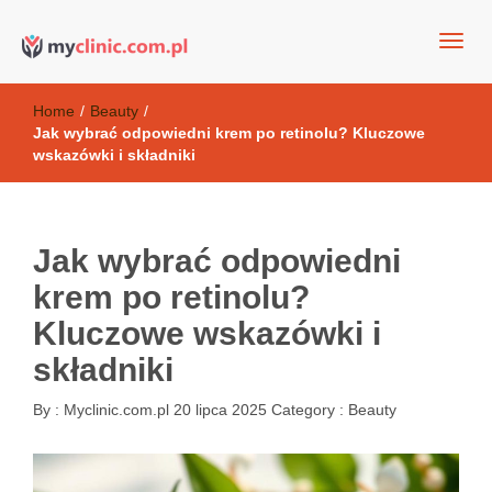
my clinic Kielce. naturalny krem do twarzy anti-age
Kosmetyki antyoksydacyjne
Home
/
Beauty
/
Jak wybrać odpowiedni krem po retinolu? Kluczowe
wskazówki i składniki
Jak wybrać odpowiedni
krem po retinolu?
Kluczowe wskazówki i
składniki
By :
Myclinic.com.pl
20 lipca 2025
Category :
Beauty