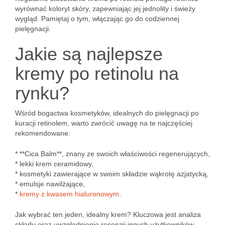
wyrównać koloryt skóry, zapewniając jej jednolity i świeży
wygląd. Pamiętaj o tym, włączając go do codziennej
pielęgnacji.
Jakie są najlepsze
kremy po retinolu na
rynku?
Wśród bogactwa kosmetyków, idealnych do pielęgnacji po
kuracji retinolem, warto zwrócić uwagę na te najczęściej
rekomendowane:
* **Cica Balm**, znany ze swoich właściwości regenerujących,
* lekki krem ceramidowy,
* kosmetyki zawierające w swoim składzie wąkrotę azjatycką,
* emulsje nawilżające,
*
kremy z kwasem hialuronowym
.
Jak wybrać ten jeden, idealny krem? Kluczowa jest analiza
składu oraz uwzględnienie recenzji innych użytkowników.