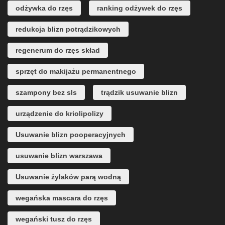
odżywka do rzęs
ranking odżywek do rzęs
redukcja blizn potrądzikowych
regenerum do rzęs skład
sprzęt do makijażu permanentnego
szampony bez sls
trądzik usuwanie blizn
urządzenie do kriolipolizy
Usuwanie blizn pooperacyjnych
usuwanie blizn warszawa
Usuwanie żylaków parą wodną
wegańska mascara do rzęs
wegański tusz do rzęs