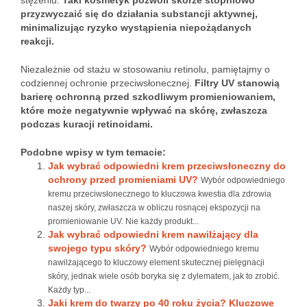
stężeniu.
Taki kosmetyk pozwoli skórze stopniowo
przyzwyczaić się do działania substancji aktywnej,
minimalizując ryzyko wystąpienia niepożądanych
reakcji.
Niezależnie od stażu w stosowaniu retinolu, pamiętajmy o
codziennej ochronie przeciwsłonecznej.
Filtry UV stanowią
barierę ochronną przed szkodliwym promieniowaniem,
które może negatywnie wpływać na skórę, zwłaszcza
podczas kuracji retinoidami.
Podobne wpisy w tym temacie:
Jak wybrać odpowiedni krem przeciwsłoneczny do
ochrony przed promieniami UV?
Wybór odpowiedniego
kremu przeciwsłonecznego to kluczowa kwestia dla zdrowia
naszej skóry, zwłaszcza w obliczu rosnącej ekspozycji na
promieniowanie UV. Nie każdy produkt...
Jak wybrać odpowiedni krem nawilżający dla
swojego typu skóry?
Wybór odpowiedniego kremu
nawilżającego to kluczowy element skutecznej pielęgnacji
skóry, jednak wiele osób boryka się z dylematem, jak to zrobić.
Każdy typ...
Jaki krem do twarzy po 40 roku życia? Kluczowe