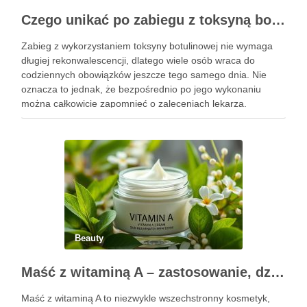
Czego unikać po zabiegu z toksyną botulinową?
Zabieg z wykorzystaniem toksyny botulinowej nie wymaga
długiej rekonwalescencji, dlatego wiele osób wraca do
codziennych obowiązków jeszcze tego samego dnia. Nie
oznacza to jednak, że bezpośrednio po jego wykonaniu
można całkowicie zapomnieć o zaleceniach lekarza.
Pierwsze godziny i dni po zabiegu mają znaczenie dla
uzyskania oczekiwanego efektu oraz prawidłowego działania
…
Beauty
Maść z witaminą A – zastosowanie, działanie i bezpieczeństwo stosowania
Maść z witaminą A to niezwykle wszechstronny kosmetyk,