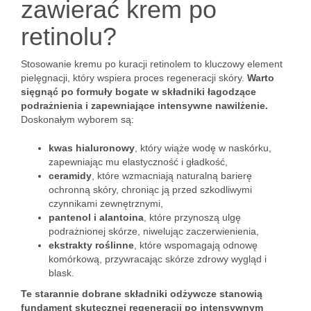
zawierać krem po
retinolu?
Stosowanie kremu po kuracji retinolem to kluczowy element
pielęgnacji, który wspiera proces regeneracji skóry.
Warto
sięgnąć po formuły bogate w składniki łagodzące
podrażnienia i zapewniające intensywne nawilżenie.
Doskonałym wyborem są:
kwas hialuronowy
, który wiąże wodę w naskórku,
zapewniając mu elastyczność i gładkość,
ceramidy
, które wzmacniają naturalną barierę
ochronną skóry, chroniąc ją przed szkodliwymi
czynnikami zewnętrznymi,
pantenol i alantoina
, które przynoszą ulgę
podrażnionej skórze, niwelując zaczerwienienia,
ekstrakty roślinne
, które wspomagają odnowę
komórkową, przywracając skórze zdrowy wygląd i
blask.
Te starannie dobrane składniki odżywcze stanowią
fundament skutecznej regeneracji po intensywnym