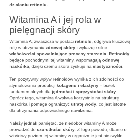
działaniu retinolu.
Witamina A i jej rola w
pielęgnacji skóry
Witamina A, zwłaszcza w postaci
retinolu
, odgrywa kluczową
rolę w utrzymaniu
zdrowej skóry
i wykazuje silne
właściwości spowalniające procesy starzenia
.
Retinoidy
,
będące pochodnymi tej witaminy, wspomagają
odnowę
naskórka
, dzięki czemu skóra zyskuje na
elastyczności
.
Ten pozytywny wpływ retinoidów wynika z ich zdolności do
stymulowania produkcji
kolagenu i elastyny
– białek
fundamentalnych dla
jędrności i sprężystości skóry
.
Oprócz tego, witamina A wpływa korzystnie na strukturę
naskórka i pomaga ograniczyć
utratę wody
, co jest istotne
dla utrzymania odpowiedniego nawilżenia.
Należy jednak pamiętać, że niedobór witaminy A może
prowadzić do
szorstkości skóry
. Z tego powodu, dbanie o
właściwy poziom tej witaminy w organizmie jest niezwykle