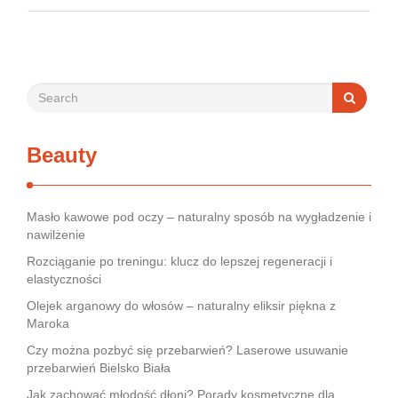
bywa dla wielu pacjentów procesem długim i frustrującym, bo
rynek jest pełen produktów deklarujących …
Beauty
Masło kawowe pod oczy – naturalny sposób na wygładzenie i
nawilżenie
Rozciąganie po treningu: klucz do lepszej regeneracji i
elastyczności
Olejek arganowy do włosów – naturalny eliksir piękna z
Maroka
Czy można pozbyć się przebarwień? Laserowe usuwanie
przebarwień Bielsko Biała
Jak zachować młodość dłoni? Porady kosmetyczne dla