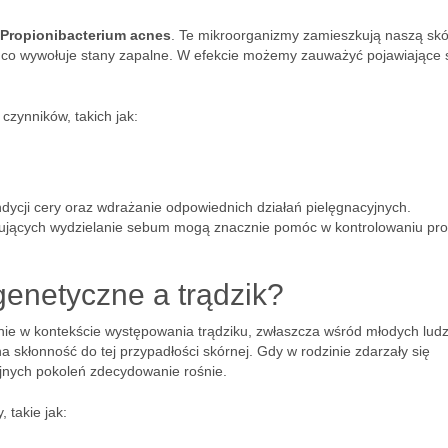
i Propionibacterium acnes
. Te mikroorganizmy zamieszkują naszą skó
 co wywołuje stany zapalne. W efekcie możemy zauważyć pojawiające 
zynników, takich jak:
ndycji cery oraz wdrażanie odpowiednich działań pielęgnacyjnych.
lujących wydzielanie sebum mogą znacznie pomóc w kontrolowaniu pr
genetyczne a trądzik?
e w kontekście występowania trądziku, zwłaszcza wśród młodych ludz
 skłonność do tej przypadłości skórnej. Gdy w rodzinie zdarzały się
lejnych pokoleń zdecydowanie rośnie.
 takie jak: