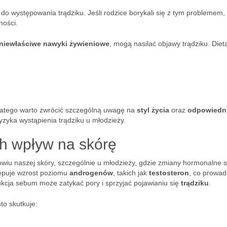
 występowania trądziku. Jeśli rodzice borykali się z tym problemem, 
ności.
niewłaściwe nawyki żywieniowe
, mogą nasilać objawy trądziku. Diet
latego warto zwrócić szczególną uwagę na
styl życia
oraz
odpowiedn
zyka wystąpienia trądziku u młodzieży.
ch wpływ na skórę
owiu naszej skóry, szczególnie u młodzieży, gdzie zmiany hormonalne 
ępuje wzrost poziomu
androgenów
, takich jak
testosteron
, co prowad
dukcja sebum może zatykać pory i sprzyjać pojawianiu się
trądziku
.
to skutkuje: