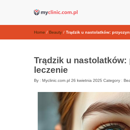
Kosmetyki ant
my clinic Kielce. naturalny krem do twarzy anti-age
Home
/
Beauty
/
Trądzik u nastolatków: przyczyn
Trądzik u nastolatków:
leczenie
By :
Myclinic.com.pl
26 kwietnia 2025
Category :
Bea