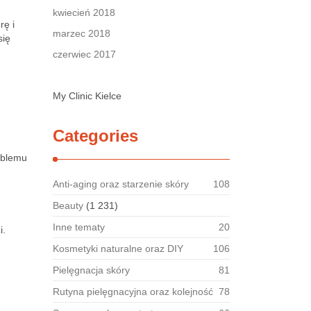
kwiecień 2018
rę i
marzec 2018
się
czerwiec 2017
My Clinic Kielce
Categories
oblemu
Anti-aging oraz starzenie skóry
108
Beauty
(1 231)
Inne tematy
20
i.
Kosmetyki naturalne oraz DIY
106
Pielęgnacja skóry
81
Rutyna pielęgnacyjna oraz kolejność
78