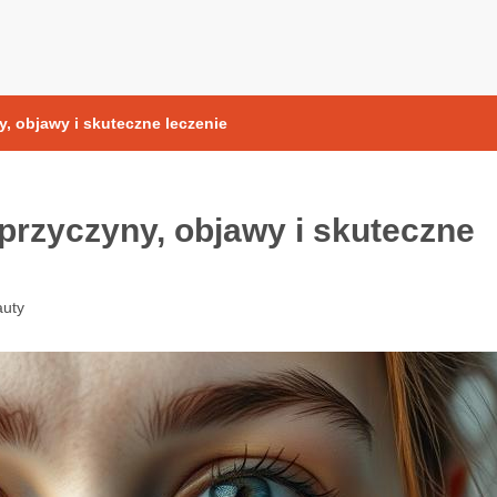
yoksydacyjne
y, objawy i skuteczne leczenie
 przyczyny, objawy i skuteczne
uty