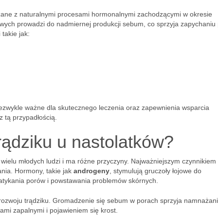
ązane z naturalnymi procesami hormonalnymi zachodzącymi w okresie
ch prowadzi do nadmiernej produkcji sebum, co sprzyja zapychaniu 
takie jak:
iezwykle ważne dla skutecznego leczenia oraz zapewnienia wsparcia
 tą przypadłością.
rądziku u nastolatków?
 wielu młodych ludzi i ma różne przyczyny. Najważniejszym czynnikiem
nia. Hormony, takie jak
androgeny
, stymulują gruczoły łojowe do
zatykania porów i powstawania problemów skórnych.
 rozwoju trądziku. Gromadzenie się sebum w porach sprzyja namnażan
nami zapalnymi i pojawieniem się krost.