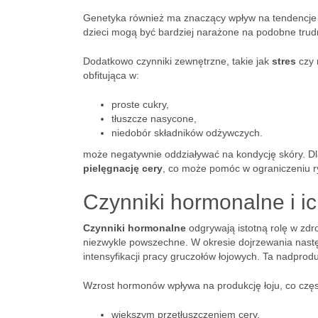
Genetyka również ma znaczący wpływ na tendencje do
dzieci mogą być bardziej narażone na podobne trud
Dodatkowo czynniki zewnętrzne, takie jak
stres
czy
obfitująca w:
proste cukry,
tłuszcze nasycone,
niedobór składników odżywczych.
może negatywnie oddziaływać na kondycję skóry. D
pielęgnację cery
, co może pomóc w ograniczeniu ry
Czynniki hormonalne i i
Czynniki hormonalne
odgrywają istotną rolę w zdr
niezwykle powszechne. W okresie dojrzewania nast
intensyfikacji pracy gruczołów łojowych. Ta nadpro
Wzrost hormonów wpływa na produkcję łoju, co częs
większym przetłuszczeniem cery,