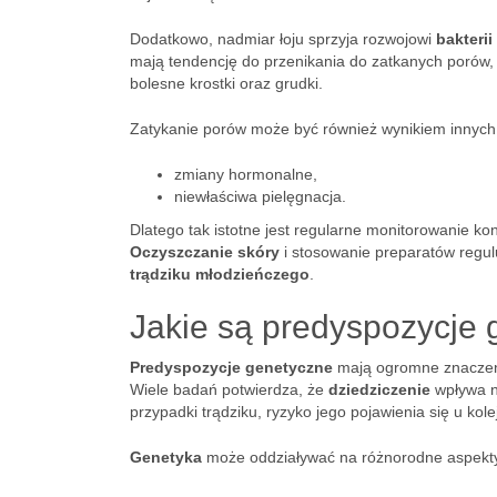
Dodatkowo, nadmiar łoju sprzyja rozwojowi
bakteri
mają tendencję do przenikania do zatkanych porów,
bolesne krostki oraz grudki.
Zatykanie porów może być również wynikiem innych c
zmiany hormonalne,
niewłaściwa pielęgnacja.
Dlatego tak istotne jest regularne monitorowanie ko
Oczyszczanie skóry
i stosowanie preparatów regu
trądziku młodzieńczego
.
Jakie są predyspozycje 
Predyspozycje genetyczne
mają ogromne znaczeni
Wiele badań potwierdza, że
dziedziczenie
wpływa na
przypadki trądziku, ryzyko jego pojawienia się u ko
Genetyka
może oddziaływać na różnorodne aspekty,