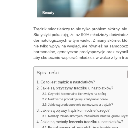
Beauty
Trądzik młodzieńczy to nie tylko problem skórny, a
Statystyki pokazują, że aż 90% młodzieży doświadcz
dermatologicznych w tym wieku. Zmiany skórne, któ
nie tylko wpływ na wygląd, ale również na samopoczu
hormonalne, genetyczne predyspozycje oraz czynniki 
aby skutecznie wspierać młodzież w walce z tym tru
Spis treści
Co to jest trądzik u nastolatków?
Jakie są przyczyny trądziku u nastolatków?
Czynniki hormonalne i ich wpływ na skórę
Nadmierna produkcja łoju i zatykanie porów
Jakie są predyspozycje genetyczne a trądzik?
Jakie są objawy trądziku młodzieńczego?
Rodzaje zmian skórnych: zaskórniki, krostki, grudki i cys
Jakie są metody leczenia trądziku u nastolatków?
Farmakoterapia: leki na trądzik i terapia miejscowa