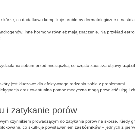
 skórze, co dodatkowo komplikuje problemy dermatologiczne u nastola
 androgenów; inne hormony również mają znaczenie. Na przykład
estr
:
zielanie sebum przed miesiączką, co często zaostrza objawy
trądzi
skóry jest kluczowe dla efektywnego radzenia sobie z problemami
ielęgnacja oraz ewentualna pomoc medyczna mogą przynieść ulgę i zł
u i zatykanie porów
luczowym czynnikiem prowadzącym do zatykania porów na skórze. Kiedy g
zablokowane, co skutkuje powstawaniem
zaskórników
– jednych z pier