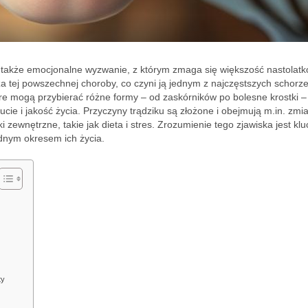
le także emocjonalne wyzwanie, z którym zmaga się większość nastolatk
a tej powszechnej choroby, co czyni ją jednym z najczęstszych schorz
re mogą przybierać różne formy – od zaskórników po bolesne krostki –
cie i jakość życia. Przyczyny trądziku są złożone i obejmują m.in. zmi
zewnętrzne, takie jak dieta i stres. Zrozumienie tego zjawiska jest kl
dnym okresem ich życia.
ty