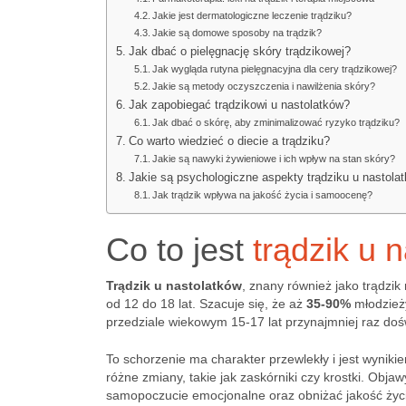
Jakie jest dermatologiczne leczenie trądziku?
Jakie są domowe sposoby na trądzik?
Jak dbać o pielęgnację skóry trądzikowej?
Jak wygląda rutyna pielęgnacyjna dla cery trądzikowej?
Jakie są metody oczyszczenia i nawilżenia skóry?
Jak zapobiegać trądzikowi u nastolatków?
Jak dbać o skórę, aby zminimalizować ryzyko trądziku?
Co warto wiedzieć o diecie a trądziku?
Jakie są nawyki żywieniowe i ich wpływ na stan skóry?
Jakie są psychologiczne aspekty trądziku u nastola
Jak trądzik wpływa na jakość życia i samoocenę?
Co to jest
trądzik u 
Trądzik u nastolatków
, znany również jako trądzi
od 12 do 18 lat. Szacuje się, że aż
35-90%
młodzieży
przedziale wiekowym 15-17 lat przynajmniej raz doś
To schorzenie ma charakter przewlekły i jest wynik
różne zmiany, takie jak zaskórniki czy krostki. Obj
samopoczucie emocjonalne oraz obniżać jakość życi