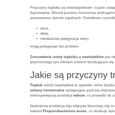
Przyczyny trądziku są wieloaspektowe i często zwi
dojrzewania. Wzrost poziomu hormonów androgenowy
powstawaniu stanów zapalnych. Dodatkowo czynniki 
stres,
dieta,
niewłaściwa pielęgnacja skóry
mogą potęgować ten problem.
Zrozumienie istoty trądziku u nastolatków
jest n
psychicznego tym młodym ludziom borykającym się z
Jakie są przyczyny t
Trądzik
wśród nastolatków to zjawisko, które dotyka
zmiany hormonalne
występujące podczas dojrzewa
intensywniejszej produkcji
sebum
, co prowadzi do 
Nadmierna produkcja łoju odgrywa kluczową rolę w
bakterii
Propionibacterium acnes
, co skutkuje sta