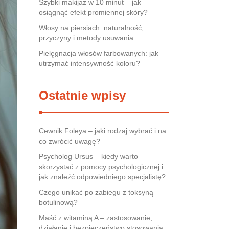
Szybki makijaż w 10 minut – jak
osiągnąć efekt promiennej skóry?
Włosy na piersiach: naturalność,
przyczyny i metody usuwania
Pielęgnacja włosów farbowanych: jak
utrzymać intensywność koloru?
Ostatnie wpisy
Cewnik Foleya – jaki rodzaj wybrać i na
co zwrócić uwagę?
Psycholog Ursus – kiedy warto
skorzystać z pomocy psychologicznej i
jak znaleźć odpowiedniego specjalistę?
Czego unikać po zabiegu z toksyną
botulinową?
Maść z witaminą A – zastosowanie,
działanie i bezpieczeństwo stosowania