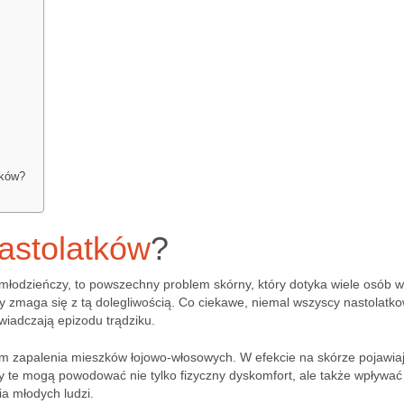
tków?
nastolatków
?
k młodzieńczy, to powszechny problem skórny, który dotyka wiele osób 
 zmaga się z tą dolegliwością. Co ciekawe, niemal wszyscy nastolatko
wiadczają epizodu trądziku.
iem zapalenia mieszków łojowo-włosowych. W efekcie na skórze pojawiaj
awy te mogą powodować nie tylko fizyczny dyskomfort, ale także wpływać
a młodych ludzi.