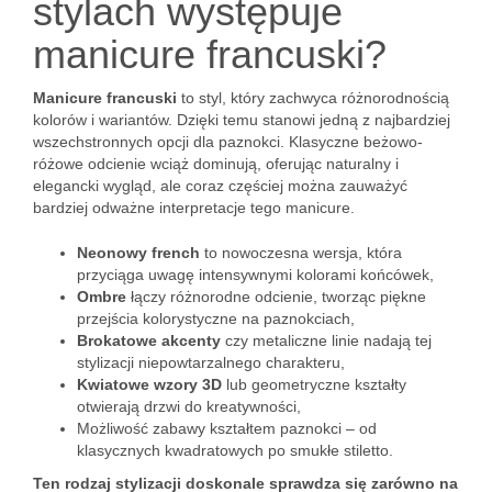
stylach występuje
manicure francuski?
Manicure francuski
to styl, który zachwyca różnorodnością
kolorów i wariantów. Dzięki temu stanowi jedną z najbardziej
wszechstronnych opcji dla paznokci. Klasyczne beżowo-
różowe odcienie wciąż dominują, oferując naturalny i
elegancki wygląd, ale coraz częściej można zauważyć
bardziej odważne interpretacje tego manicure.
Neonowy french
to nowoczesna wersja, która
przyciąga uwagę intensywnymi kolorami końcówek,
Ombre
łączy różnorodne odcienie, tworząc piękne
przejścia kolorystyczne na paznokciach,
Brokatowe akcenty
czy metaliczne linie nadają tej
stylizacji niepowtarzalnego charakteru,
Kwiatowe wzory 3D
lub geometryczne kształty
otwierają drzwi do kreatywności,
Możliwość zabawy kształtem paznokci – od
klasycznych kwadratowych po smukłe stiletto.
Ten rodzaj stylizacji doskonale sprawdza się zarówno na