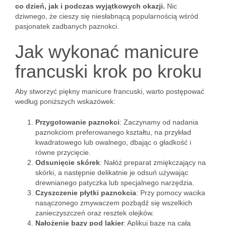
co dzień, jak i podczas wyjątkowych okazji.
Nic
dziwnego, że cieszy się niesłabnącą popularnością wśród
pasjonatek zadbanych paznokci.
Jak wykonać manicure
francuski krok po kroku
Aby stworzyć piękny manicure francuski, warto postępować
według poniższych wskazówek:
Przygotowanie paznokci
: Zaczynamy od nadania
paznokciom preferowanego kształtu, na przykład
kwadratowego lub owalnego, dbając o gładkość i
równe przycięcie.
Odsunięcie skórek
: Nałóż preparat zmiękczający na
skórki, a następnie delikatnie je odsuń używając
drewnianego patyczka lub specjalnego narzędzia.
Czyszczenie płytki paznokcia
: Przy pomocy wacika
nasączonego zmywaczem pozbądź się wszelkich
zanieczyszczeń oraz resztek olejków.
Nałożenie bazy pod lakier
: Aplikuj bazę na całą