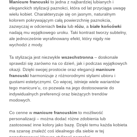
Manicure francuski
to jedna z najbardziej lubianych i
eleganckich stylizacji paznokci, która od lat przyciąga uwagę
wielu kobiet. Charakteryzuje się on jasnym, naturalnym
kolorem pokrywającym całą powierzchnię paznokcia,
zazwyczaj w odcieniach
beżu
lub
różu
, a
białe końcówki
nadają mu wyjątkowego uroku. Taki kontrast tworzy subtelny,
ale jednocześnie wyrafinowany efekt, który nigdy nie
wychodzi z mody.
Ta stylizacja jest niezwykle
wszechstronna
– doskonale
sprawdzi się zarówno na co dzień, jak i podczas wyjątkowych
okazji. Dzięki swojej prostocie oraz elegancji
manicure
francuski
harmonizuje z różnorodnymi stylami ubioru i
gustami estetycznymi. Co więcej, istnieje wiele wariantów
tego manicure’u, co pozwala na jego dostosowanie do
indywidualnych preferencji oraz bieżących trendów
modowych.
Co cenne w
manicure francuskim
to możliwość
personalizacji – można dodać różne zdobienia lub
zastosować inne kolory jako bazę. Dzięki temu każda kobieta
ma szansę znaleźć coś idealnego dla siebie w tej