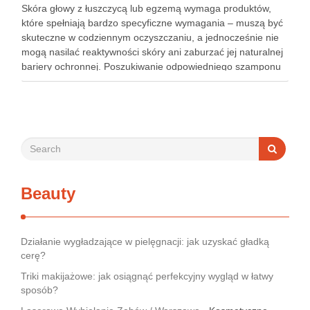
Skóra głowy z łuszczycą lub egzemą wymaga produktów,
które spełniają bardzo specyficzne wymagania – muszą być
skuteczne w codziennym oczyszczaniu, a jednocześnie nie
mogą nasilać reaktywności skóry ani zaburzać jej naturalnej
bariery ochronnej. Poszukiwanie odpowiedniego szamponu
bywa dla wielu pacjentów procesem długim i frustrującym, bo
rynek jest pełen produktów deklarujących …
Beauty
Działanie wygładzające w pielęgnacji: jak uzyskać gładką
cerę?
Triki makijażowe: jak osiągnąć perfekcyjny wygląd w łatwy
sposób?