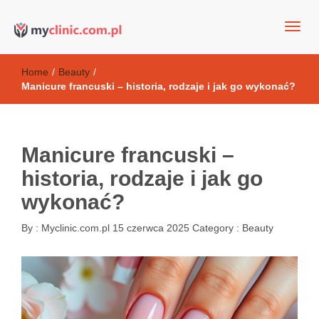
my clinic Kielce. naturalny krem do twarzy anti-age
Kosmetyki antyoksydacyjne
Home
/
Beauty
/
Manicure francuski – historia, rodzaje i jak go wykonać?
Manicure francuski –
historia, rodzaje i jak go
wykonać?
By :
Myclinic.com.pl
15 czerwca 2025
Category :
Beauty