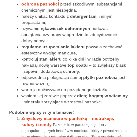
ochrona paznokci
przed szkodliwymi substancjami
chemicznymi jest niezbędna,
należy unikać kontaktu z
detergentami
i innymi
preparatami,
używanie
rękawiczek ochronnych
podczas
sprzątania czy pracy w ogrodzie to zdecydowanie
dobry pomysł,
regularne uzupełnianie lakieru
pozwala zachować
estetyczny wygląd manicure,
kontroluj stan lakieru co kilka dni i w razie potrzeby
nakładaj nową warstwę
top coatu
– to zwiększy blask
i zapewni dodatkową ochronę,
odpowiednia pielęgnacja samej
płytki paznokcia
jest
równie ważna,
warto ją opiłowywać do pożądanego kształtu,
wspieraj jej zdrowie poprzez
dietę bogatą w witaminy
i minerały sprzyjające wzrostowi paznokci.
Podobne wpisy w tym temacie:
Zmysłowy manicure w panterkę – instrukcje,
kolory i trendy
Paznokcie w panterkę to jeden z
najpopularniejszych trendów w manicure, który z powodzeniem