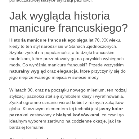
ponadczasowej klasyce stylizacji paznokci.
Jak wygląda historia
manicure francuskiego?
Historia manicure francuskiego
sięga lat 70. XX wieku,
kiedy to ten styl narodził się w Stanach Zjednoczonych.
Szybko zyskał na popularności, a to dzięki francuskim
modelkom, które prezentowały go na paryskich wybiegach
mody. Co wyróżnia manicure francuski? Przede wszystkim
naturalny wygląd
oraz
elegancja
, które przyczyniły się do
jego nieprzerwanego miejsca w świecie mody.
W latach 90. oraz na początku nowego milenium, ten rodzaj
stylizacji paznokci stał się symbolem klasy i wyrafinowania.
Zyskał ogromne uznanie wśród kobiet z różnych zakątków
globu. Kluczowym elementem tej techniki jest
jasny kolor
paznokci
zestawiony z
białymi końcówkami
, co czyni go
idealnym wyborem zarówno na codzienne okazje, jak i te
bardziej formalne.