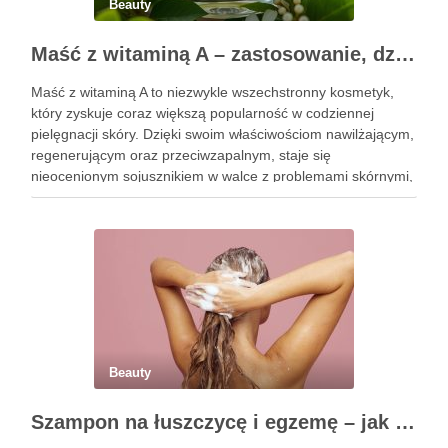
Beauty
Maść z witaminą A – zastosowanie, działanie i bezpieczeństwo stosowania
Maść z witaminą A to niezwykle wszechstronny kosmetyk,
który zyskuje coraz większą popularność w codziennej
pielęgnacji skóry. Dzięki swoim właściwościom nawilżającym,
regenerującym oraz przeciwzapalnym, staje się
nieocenionym sojusznikiem w walce z problemami skórnymi,
takimi jak zmarszczki, trądzik czy podrażnienia. Jej działanie
na skórę twarzy nie tylko poprawia jej teksturę, ale …
Beauty
Szampon na łuszczycę i egzemę – jak świadomie dobierać produkty przy wrażliwej skórze głowy?