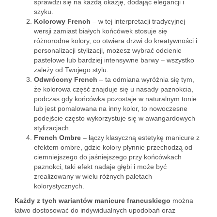
sprawdzi się na każdą okazję, dodając elegancji i
szyku.
Kolorowy French
– w tej interpretacji tradycyjnej
wersji zamiast białych końcówek stosuje się
różnorodne kolory, co otwiera drzwi do kreatywności i
personalizacji stylizacji, możesz wybrać odcienie
pastelowe lub bardziej intensywne barwy – wszystko
zależy od Twojego stylu.
Odwrócony French
– ta odmiana wyróżnia się tym,
że kolorowa część znajduje się u nasady paznokcia,
podczas gdy końcówka pozostaje w naturalnym tonie
lub jest pomalowana na inny kolor, to nowoczesne
podejście często wykorzystuje się w awangardowych
stylizacjach.
French Ombre
– łączy klasyczną estetykę manicure z
efektem ombre, gdzie kolory płynnie przechodzą od
ciemniejszego do jaśniejszego przy końcówkach
paznokci, taki efekt nadaje głębi i może być
zrealizowany w wielu różnych paletach
kolorystycznych.
Każdy z tych wariantów manicure francuskiego
można
łatwo dostosować do indywidualnych upodobań oraz