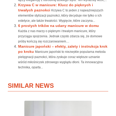
łączy elegancję z odrobiną dzikiego stylu. Ten wyrazisty wzór,...
Krzywa C w manicure: Klucz do pięknych i
trwałych paznokci
Krzywa C to jeden z najważniejszych
elementów stylizacji paznokci, który decyduje nie tylko o ich
estetyce, ale także trwałości. Wygięcie, które zaczyna...
6 prostych trików na udany manicure w domu
Każda z nas marzy o pięknym i trwałym manicure, który
przyciąga spojrzenia. Jednak często zdarza się, że domowe
próby kończą się rozczarowaniem....
Manicure japoński – efekty, zalety i instrukcja krok
po kroku
Manicure japoński to niezwykle popularna metoda
pielęgnacji paznokci, która zyskuje coraz większe uznanie
wśród miłośniczek zdrowego wyglądu dłoni. Ta innowacyjna
technika, oparta...
SIMILAR NEWS