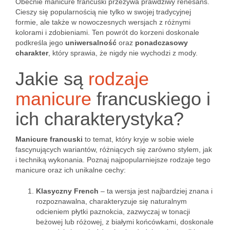
Obecnie manicure francuski przeżywa prawdziwy renesans.
Cieszy się popularnością nie tylko w swojej tradycyjnej
formie, ale także w nowoczesnych wersjach z różnymi
kolorami i zdobieniami. Ten powrót do korzeni doskonale
podkreśla jego
uniwersalność
oraz
ponadczasowy
charakter
, który sprawia, że nigdy nie wychodzi z mody.
Jakie są
rodzaje
manicure
francuskiego i
ich charakterystyka?
Manicure francuski
to temat, który kryje w sobie wiele
fascynujących wariantów, różniących się zarówno stylem, jak
i techniką wykonania. Poznaj najpopularniejsze rodzaje tego
manicure oraz ich unikalne cechy:
Klasyczny French
– ta wersja jest najbardziej znana i
rozpoznawalna, charakteryzuje się naturalnym
odcieniem płytki paznokcia, zazwyczaj w tonacji
beżowej lub różowej, z białymi końcówkami, doskonale