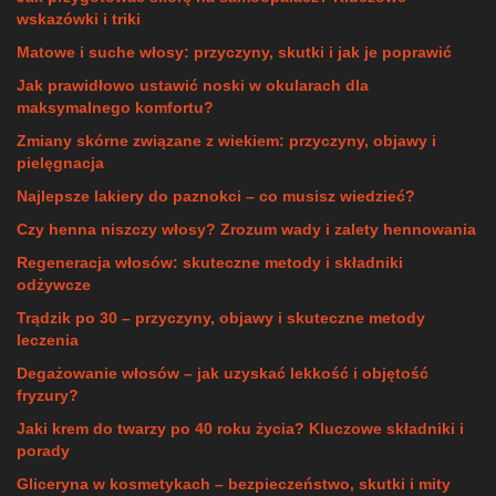
wskazówki i triki
Matowe i suche włosy: przyczyny, skutki i jak je poprawić
Jak prawidłowo ustawić noski w okularach dla
maksymalnego komfortu?
Zmiany skórne związane z wiekiem: przyczyny, objawy i
pielęgnacja
Najlepsze lakiery do paznokci – co musisz wiedzieć?
Czy henna niszczy włosy? Zrozum wady i zalety hennowania
Regeneracja włosów: skuteczne metody i składniki
odżywcze
Trądzik po 30 – przyczyny, objawy i skuteczne metody
leczenia
Degażowanie włosów – jak uzyskać lekkość i objętość
fryzury?
Jaki krem do twarzy po 40 roku życia? Kluczowe składniki i
porady
Gliceryna w kosmetykach – bezpieczeństwo, skutki i mity