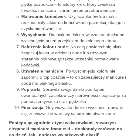
płytkę paznokcia – to istotny krok, który zwiększa
trwałość manicure i chroni przed przebarwieniami.
Malowanie końcówek
: Użyj szablonów lub maluj
ręcznie biały lakier na końcówkach paznokci, dbając o
uzyskanie równej linii.
Wysychanie
: Daj białemu lakierowi czas na dokładne
wyschnięcie przed przejściem do kolejnego etapu.
Nałożenie koloru nude
: Na całą powierzchnię płytki
zaaplikuj lakier w odcieniu nude lub różowym,
starannie pokrywając także wcześniej pomalowane
końcówki.
Utrwalenie manicure
: Po wyschnięciu koloru nie
zapomnij o top coat’cie – to on zabezpieczy manicure i
doda mu pięknego blasku.
Poprawki
: Sprawdź swoje dzieło pod kątem
ewentualnych zacieków czy nierówności i popraw je za
pomocą zmywacza oraz pędzelka.
Finalizacja
: Gdy wszystko dobrze wyschnie, upewnij
się, że wszystkie warstwy są solidnie utwardzone.
Postępując zgodnie z tymi wskazówkami, stworzysz
elegancki manicure francuski – doskonały zarówno na
co dzień, jak i podczas wyjątkowych okazji!