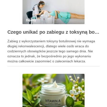
Beauty
Czego unikać po zabiegu z toksyną botulinową?
Zabieg z wykorzystaniem toksyny botulinowej nie wymaga
długiej rekonwalescencji, dlatego wiele osób wraca do
codziennych obowiązków jeszcze tego samego dnia. Nie
oznacza to jednak, że bezpośrednio po jego wykonaniu
można całkowicie zapomnieć o zaleceniach lekarza.
Pierwsze godziny i dni po zabiegu mają znaczenie dla
uzyskania oczekiwanego efektu oraz prawidłowego działania
…