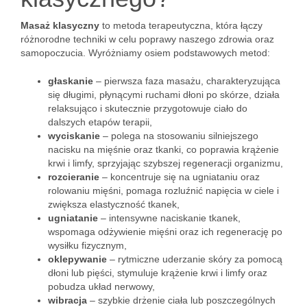
Masaż klasyczny
to metoda terapeutyczna, która łączy
różnorodne techniki w celu poprawy naszego zdrowia oraz
samopoczucia. Wyróżniamy osiem podstawowych metod:
głaskanie
– pierwsza faza masażu, charakteryzująca
się długimi, płynącymi ruchami dłoni po skórze, działa
relaksująco i skutecznie przygotowuje ciało do
dalszych etapów terapii,
wyciskanie
– polega na stosowaniu silniejszego
nacisku na mięśnie oraz tkanki, co poprawia krążenie
krwi i limfy, sprzyjając szybszej regeneracji organizmu,
rozcieranie
– koncentruje się na ugniataniu oraz
rolowaniu mięśni, pomaga rozluźnić napięcia w ciele i
zwiększa elastyczność tkanek,
ugniatanie
– intensywne naciskanie tkanek,
wspomaga odżywienie mięśni oraz ich regenerację po
wysiłku fizycznym,
oklepywanie
– rytmiczne uderzanie skóry za pomocą
dłoni lub pięści, stymuluje krążenie krwi i limfy oraz
pobudza układ nerwowy,
wibracja
– szybkie drżenie ciała lub poszczególnych