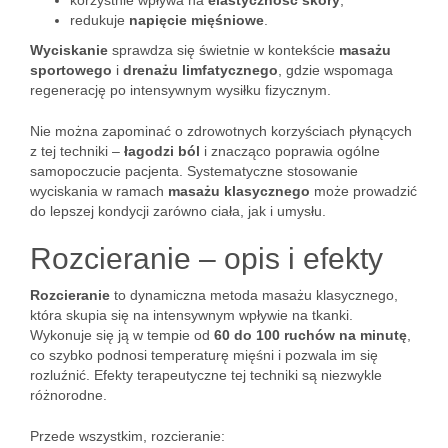
korzystnie wpływa na
elastyczność skóry
,
redukuje
napięcie mięśniowe
.
Wyciskanie
sprawdza się świetnie w kontekście
masażu
sportowego
i
drenażu limfatycznego
, gdzie wspomaga
regenerację po intensywnym wysiłku fizycznym.
Nie można zapominać o zdrowotnych korzyściach płynących
z tej techniki –
łagodzi ból
i znacząco poprawia ogólne
samopoczucie pacjenta. Systematyczne stosowanie
wyciskania w ramach
masażu klasycznego
może prowadzić
do lepszej kondycji zarówno ciała, jak i umysłu.
Rozcieranie – opis i efekty
Rozcieranie
to dynamiczna metoda masażu klasycznego,
która skupia się na intensywnym wpływie na tkanki.
Wykonuje się ją w tempie od
60 do 100 ruchów na minutę
,
co szybko podnosi temperaturę mięśni i pozwala im się
rozluźnić. Efekty terapeutyczne tej techniki są niezwykle
różnorodne.
Przede wszystkim, rozcieranie: