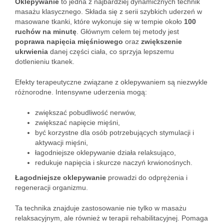
Oklepywanie
to jedna z najbardziej dynamicznych technik
masażu klasycznego. Składa się z serii szybkich uderzeń w
masowane tkanki, które wykonuje się w tempie około
100
ruchów na minutę
. Głównym celem tej metody jest
poprawa napięcia mięśniowego
oraz
zwiększenie
ukrwienia
danej części ciała, co sprzyja lepszemu
dotlenieniu tkanek.
Efekty terapeutyczne związane z oklepywaniem są niezwykle
różnorodne. Intensywne uderzenia mogą:
zwiększać pobudliwość nerwów,
zwiększać napięcie mięśni,
być korzystne dla osób potrzebujących stymulacji i
aktywacji mięśni,
łagodniejsze oklepywanie działa relaksująco,
redukuje napięcia i skurcze naczyń krwionośnych.
Łagodniejsze oklepywanie
prowadzi do odprężenia i
regeneracji organizmu.
Ta technika znajduje zastosowanie nie tylko w masażu
relaksacyjnym, ale również w terapii rehabilitacyjnej. Pomaga