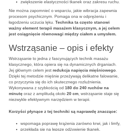
zwiększenie elastyczności tkanek oraz zakresu ruchu.
Nie można zapomnieć o wsparciu, jakie wibracja zapewnia
procesom psychicznym. Pomaga ona w odprężeniu i
łagodzeniu uczucia lęku.
Technika ta często stanowi
ważny element terapii masażem klasycznym, a jej celem
jest osiągnięcie równowagi między ciałem a umysłem.
Wstrząsanie – opis i efekty
Wstrząsanie to jedna z fascynujących technik masażu
klasycznego, która opiera się na dynamicznych drganiach.
Jej głównym celem jest
redukcja napięcia mięśniowego
.
Dzięki tej metodzie mięśnie przeżywają delikatne falowanie,
co przyczynia się do ich skutecznego rozluźnienia.
Wykonywana z szybkością od
180 do 240 ruchów na
minutę
oraz z amplitudą około
20 cm
, wstrząsanie staje się
niezwykle efektywnym narzędziem w terapii.
Korzyści płynące z tej techniki są naprawdę znaczące:
wspomaga poprawę krążenia zarówno krwi, jak i limfy,
przekłada się na lepsze odżywienie tkanek,