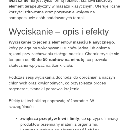
Głaskanie
nie jest tylko formą relaksu; stanowi kluczowy
element terapeutyczny w masażu klasycznym. Oferuje liczne
korzyści zdrowotne oraz pozytywnie wpływa na
samopoczucie osób poddawanych terapii.
Wyciskanie – opis i efekty
Wyciskanie
to jeden z elementów
masażu klasycznego
,
który polega na wykonywaniu ruchów jedną lub obiema
rękami przy zachowaniu stałego nacisku. Charakteryzuje się
tempem od
40 do 50 ruchów na minutę
, co pozwala
skutecznie wpływać na tkanki ciała.
Podczas sesji wyciskania dochodzi do opróżniania naczyń
chłonnych oraz krwionośnych, co przyspiesza proces
regeneracji tkanek i poprawia krążenie.
Efekty tej techniki są naprawdę różnorodne. W
szczególności:
zwiększa przepływ krwi i limfy
, co sprzyja eliminacji
produktów przemiany materii z organizmu,