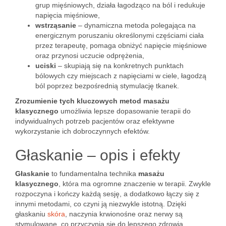
grup mięśniowych, działa łagodząco na ból i redukuje
napięcia mięśniowe,
wstrząsanie
– dynamiczna metoda polegająca na
energicznym poruszaniu określonymi częściami ciała
przez terapeutę, pomaga obniżyć napięcie mięśniowe
oraz przynosi uczucie odprężenia,
uciski
– skupiają się na konkretnych punktach
bólowych czy miejscach z napięciami w ciele, łagodzą
ból poprzez bezpośrednią stymulację tkanek.
Zrozumienie tych kluczowych metod masażu
klasycznego
umożliwia lepsze dopasowanie terapii do
indywidualnych potrzeb pacjentów oraz efektywne
wykorzystanie ich dobroczynnych efektów.
Głaskanie – opis i efekty
Głaskanie
to fundamentalna technika
masażu
klasycznego
, która ma ogromne znaczenie w terapii. Zwykle
rozpoczyna i kończy każdą sesję, a dodatkowo łączy się z
innymi metodami, co czyni ją niezwykle istotną. Dzięki
głaskaniu
skóra
, naczynia krwionośne oraz nerwy są
stymulowane, co przyczynia się do lepszego zdrowia