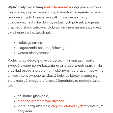
Wybór odpowiedniej
metody masażu
odgrywa kluczową
rolę w osiągnięciu zamierzonych efektów terapeutycznych i
relaksacyjnych. Przede wszystkim ważne jest, aby
dostosować technikę do indywidualnych potrzeb pacjenta
oraz jego stanu zdrowia. Dobrym krokiem na początek jest
określenie celów, takich jak:
redukcja stresu,
złagodzenie bólu mięśniowego,
wzrost elastyczności.
Podejmując decyzję o wyborze techniki masażu, warto
zwrócić uwagę na
wskazania oraz przeciwwskazania
. Na
przykład osoby z problemami skórnymi lub urazami powinny
unikać intensywnego ucisku. Z kolei ci, którzy pragną się
zrelaksować, mogą preferować łagodniejsze metody, takie
jak:
delikatne głaskanie,
masaże aromaterapeutyczne
,
które łączą działanie
olejków eterycznych
z subtelnym
dotykiem.