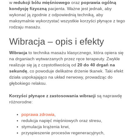
w
redukcji bólu mięśniowego
oraz
poprawia ogólną
kondycję fizyczną
pacjenta. Ważne jest jednak, aby
wykonać ją zgodnie z odpowiednią techniką, aby
maksymalnie wykorzystać wszystkie korzyści płynące z tego
rodzaju masażu.
Wibracja – opis i efekty
Wibracja
to technika masażu klasycznego, która opiera się
na drganiach wytwarzanych przez ręce terapeuty. Zwykle
realizuje się ją z częstotliwością od
20 do 40 drgań na
sekundę
, co powoduje delikatne drżenie tkanek. Taki efekt
działa uspokajająco na układ nerwowy, prowadząc do
głębokiego relaksu.
Korzyści płynące z zastosowania wibracji
są naprawdę
różnorodne:
poprawa zdrowia
,
redukcja napięć mięśniowych oraz stresu,
stymulacja krążenia krwi,
przyspieszenie procesów regeneracyjnych,