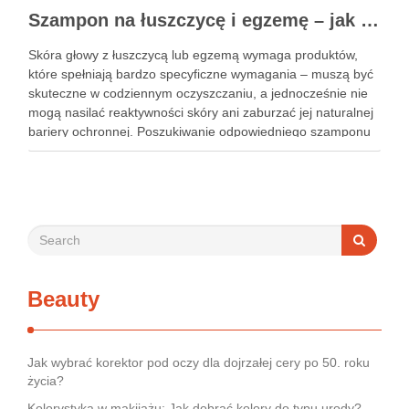
Szampon na łuszczycę i egzemę – jak świadomie dobierać produkty przy wrażliwej skórze głowy?
Skóra głowy z łuszczycą lub egzemą wymaga produktów,
które spełniają bardzo specyficzne wymagania – muszą być
skuteczne w codziennym oczyszczaniu, a jednocześnie nie
mogą nasilać reaktywności skóry ani zaburzać jej naturalnej
bariery ochronnej. Poszukiwanie odpowiedniego szamponu
bywa dla wielu pacjentów procesem długim i frustrującym, bo
rynek jest pełen produktów deklarujących …
Beauty
Jak wybrać korektor pod oczy dla dojrzałej cery po 50. roku
życia?
Kolorystyka w makijażu: Jak dobrać kolory do typu urody?