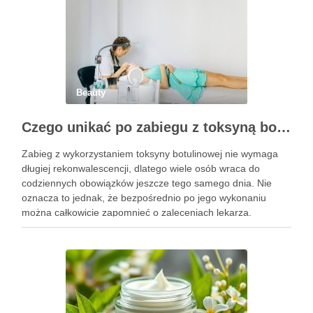
Beauty
Czego unikać po zabiegu z toksyną botulinową?
Zabieg z wykorzystaniem toksyny botulinowej nie wymaga
długiej rekonwalescencji, dlatego wiele osób wraca do
codziennych obowiązków jeszcze tego samego dnia. Nie
oznacza to jednak, że bezpośrednio po jego wykonaniu
można całkowicie zapomnieć o zaleceniach lekarza.
Pierwsze godziny i dni po zabiegu mają znaczenie dla
uzyskania oczekiwanego efektu oraz prawidłowego działania
…