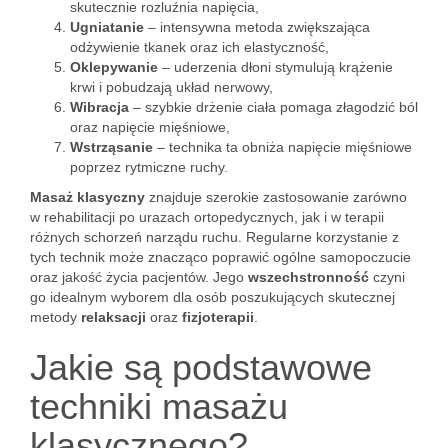
skutecznie rozluźnia napięcia,
Ugniatanie
– intensywna metoda zwiększająca
odżywienie tkanek oraz ich elastyczność,
Oklepywanie
– uderzenia dłoni stymulują krążenie
krwi i pobudzają układ nerwowy,
Wibracja
– szybkie drżenie ciała pomaga złagodzić ból
oraz napięcie mięśniowe,
Wstrząsanie
– technika ta obniża napięcie mięśniowe
poprzez rytmiczne ruchy.
Masaż klasyczny
znajduje szerokie zastosowanie zarówno
w rehabilitacji po urazach ortopedycznych, jak i w terapii
różnych schorzeń narządu ruchu. Regularne korzystanie z
tych technik może znacząco poprawić ogólne samopoczucie
oraz jakość życia pacjentów. Jego
wszechstronność
czyni
go idealnym wyborem dla osób poszukujących skutecznej
metody
relaksacji
oraz
fizjoterapii
.
Jakie są podstawowe
techniki masażu
klasycznego?