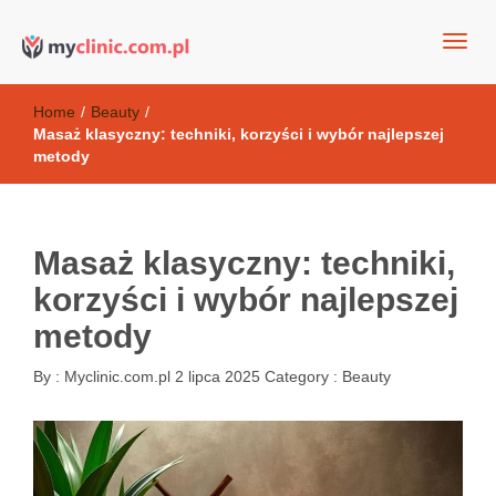
my clinic Kielce. naturalny krem do twarzy anti-age
Kosmetyki antyoksydacyjne
Home
/
Beauty
/
Masaż klasyczny: techniki, korzyści i wybór najlepszej
metody
Masaż klasyczny: techniki,
korzyści i wybór najlepszej
metody
By :
Myclinic.com.pl
2 lipca 2025
Category :
Beauty