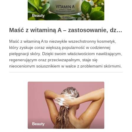
Beauty
Maść z witaminą A – zastosowanie, działanie i bezpieczeństwo stosowania
Maść z witaminą A to niezwykle wszechstronny kosmetyk,
który zyskuje coraz większą popularność w codziennej
pielęgnacji skóry. Dzięki swoim właściwościom nawilżającym,
regenerującym oraz przeciwzapalnym, staje się
nieocenionym sojusznikiem w walce z problemami skórnymi,
takimi jak zmarszczki, trądzik czy podrażnienia. Jej działanie
na skórę twarzy nie tylko poprawia jej teksturę, ale …
Beauty