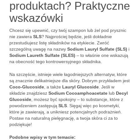
produktach? Praktyczne
wskazówki
Chcesz się upewnić, czy twój szampon lub żel pod prysznic
nie zawiera
SLS
? Najprościej będzie, jeśli dokładnie
przestudiujesz listę składników na etykiecie. Zwróć
szczególną uwagę na nazwy
Sodium Lauryl Sulfate (SLS)
i
Sodium Laureth Sulfate (SLES)
– to właśnie one wskazują
na obecność tego kontrowersyjnego składnika.
Na szczęście, istnieje wiele łagodniejszych alternatyw, które
są znacznie delikatniejsze dla skóry. Dobrym przykładem jest
Coco-Glucoside
, a także
Lauryl Glucoside
. Jeśli w
składzie znajdziesz
Sodium Cocoamphoacetate
lub
Decyl
Glucoside
, możesz być spokojny – to substancje, które z
powodzeniem zastępują
SLS
. Sięgaj więc po kosmetyki,
które je zawierają, a unikniesz potencjalnych podrażnień.
Postaw na naturalną pielęgnację, a twoja skóra ci za to
podziękuje!
Podobne wpisy w tym temacie: