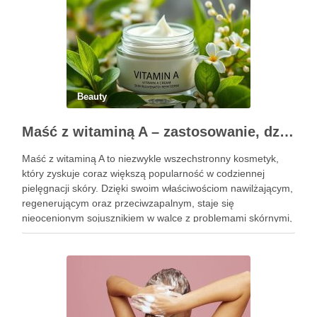
…
Beauty
Maść z witaminą A – zastosowanie, działanie i bezpieczeństwo stosowania
Maść z witaminą A to niezwykle wszechstronny kosmetyk,
który zyskuje coraz większą popularność w codziennej
pielęgnacji skóry. Dzięki swoim właściwościom nawilżającym,
regenerującym oraz przeciwzapalnym, staje się
nieocenionym sojusznikiem w walce z problemami skórnymi,
takimi jak zmarszczki, trądzik czy podrażnienia. Jej działanie
na skórę twarzy nie tylko poprawia jej teksturę, ale …