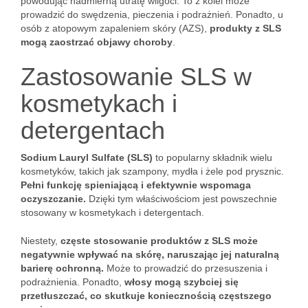
powodując nadmierną utratę wilgoci. To z kolei może
prowadzić do swędzenia, pieczenia i podrażnień. Ponadto, u
osób z atopowym zapaleniem skóry (AZS),
produkty z SLS
mogą zaostrzać objawy choroby
.
Zastosowanie SLS w
kosmetykach i
detergentach
Sodium Lauryl Sulfate (SLS)
to popularny składnik wielu
kosmetyków, takich jak szampony, mydła i żele pod prysznic.
Pełni funkcję spieniającą i efektywnie wspomaga
oczyszczanie.
Dzięki tym właściwościom jest powszechnie
stosowany w kosmetykach i detergentach.
Niestety,
częste stosowanie produktów z SLS może
negatywnie wpływać na skórę, naruszając jej naturalną
barierę ochronną.
Może to prowadzić do przesuszenia i
podrażnienia. Ponadto,
włosy mogą szybciej się
przetłuszczać, co skutkuje koniecznością częstszego