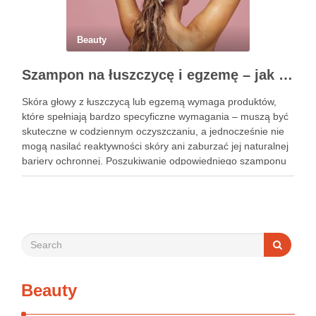
Beauty
Szampon na łuszczycę i egzemę – jak świadomie dobierać produkty przy wrażliwej skórze głowy?
Skóra głowy z łuszczycą lub egzemą wymaga produktów,
które spełniają bardzo specyficzne wymagania – muszą być
skuteczne w codziennym oczyszczaniu, a jednocześnie nie
mogą nasilać reaktywności skóry ani zaburzać jej naturalnej
bariery ochronnej. Poszukiwanie odpowiedniego szamponu
bywa dla wielu pacjentów procesem długim i frustrującym, bo
rynek jest pełen produktów deklarujących …
Beauty