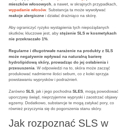
mieszków włosowych
, a nawet, w skrajnych przypadkach,
wypadanie włosów
. Substancja ta może wywoływać
reakcje alergiczne
i działać drażniąco na skórę.
Aby ograniczyć ryzyko wystąpienia tych niepożądanych
skutków, kluczowe jest, aby
stężenie SLS w kosmetykach
nie przekraczało 1%
.
Regularne i długotrwałe narażenie na produkty z SLS
może negatywnie wpływać na naturalną barierę
hydrolipidową skóry, prowadząc do jej osłabienia i
przesuszenia
. W odpowiedzi na to, skóra może zacząć
produkować nadmierne ilości sebum, co z kolei sprzyja
powstawaniu wyprysków i podrażnień.
Zarówno
SLS
, jak i jego pochodna
SLES
, mogą powodować
uporczywy świąd, nieprzyjemne wypryski i zaostrzać objawy
egzemy. Dodatkowo, substancje te mogą zatykać pory, co
również przyczynia się do pogorszenia stanu skóry.
Jak rozpoznać SLS w