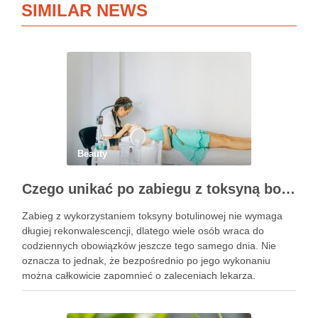
SIMILAR NEWS
Beauty
Czego unikać po zabiegu z toksyną botulinową?
Zabieg z wykorzystaniem toksyny botulinowej nie wymaga
długiej rekonwalescencji, dlatego wiele osób wraca do
codziennych obowiązków jeszcze tego samego dnia. Nie
oznacza to jednak, że bezpośrednio po jego wykonaniu
można całkowicie zapomnieć o zaleceniach lekarza.
Pierwsze godziny i dni po zabiegu mają znaczenie dla
uzyskania oczekiwanego efektu oraz prawidłowego działania