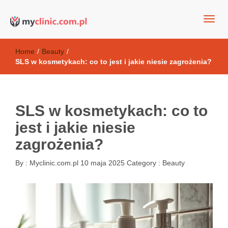
my clinic Kielce. naturalny krem do twarzy anti-age
Kosmetyki antyoksydacyjne
Home
/
Beauty
/
SLS w kosmetykach: co to jest i jakie niesie zagrożenia?
SLS w kosmetykach: co to
jest i jakie niesie
zagrożenia?
By :
Myclinic.com.pl
10 maja 2025
Category :
Beauty