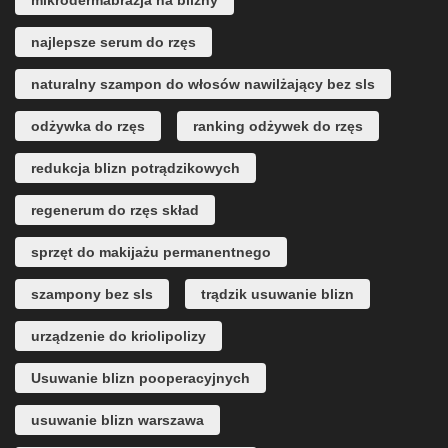
mikrodermabrazja na blizny
najlepsze serum do rzęs
naturalny szampon do włosów nawilżający bez sls
odżywka do rzęs
ranking odżywek do rzęs
redukcja blizn potrądzikowych
regenerum do rzęs skład
sprzęt do makijażu permanentnego
szampony bez sls
trądzik usuwanie blizn
urządzenie do kriolipolizy
Usuwanie blizn pooperacyjnych
usuwanie blizn warszawa