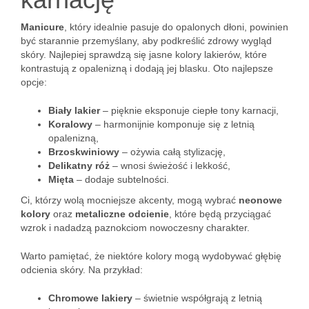
Manicure
, który idealnie pasuje do opalonych dłoni, powinien
być starannie przemyślany, aby podkreślić zdrowy wygląd
skóry. Najlepiej sprawdzą się jasne kolory lakierów, które
kontrastują z opalenizną i dodają jej blasku. Oto najlepsze
opcje:
Biały lakier
– pięknie eksponuje ciepłe tony karnacji,
Koralowy
– harmonijnie komponuje się z letnią
opalenizną,
Brzoskwiniowy
– ożywia całą stylizację,
Delikatny róż
– wnosi świeżość i lekkość,
Mięta
– dodaje subtelności.
Ci, którzy wolą mocniejsze akcenty, mogą wybrać
neonowe
kolory
oraz
metaliczne odcienie
, które będą przyciągać
wzrok i nadadzą paznokciom nowoczesny charakter.
Warto pamiętać, że niektóre kolory mogą wydobywać głębię
odcienia skóry. Na przykład:
Chromowe lakiery
– świetnie współgrają z letnią