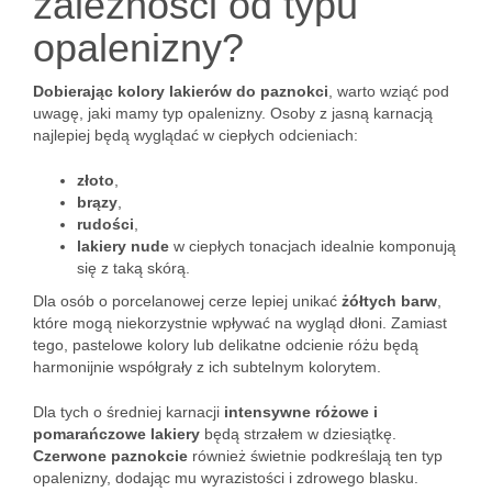
zależności od typu
opalenizny?
Dobierając kolory lakierów do paznokci
, warto wziąć pod
uwagę, jaki mamy typ opalenizny. Osoby z jasną karnacją
najlepiej będą wyglądać w ciepłych odcieniach:
złoto
,
brązy
,
rudości
,
lakiery nude
w ciepłych tonacjach idealnie komponują
się z taką skórą.
Dla osób o porcelanowej cerze lepiej unikać
żółtych barw
,
które mogą niekorzystnie wpływać na wygląd dłoni. Zamiast
tego, pastelowe kolory lub delikatne odcienie różu będą
harmonijnie współgrały z ich subtelnym kolorytem.
Dla tych o średniej karnacji
intensywne różowe i
pomarańczowe lakiery
będą strzałem w dziesiątkę.
Czerwone paznokcie
również świetnie podkreślają ten typ
opalenizny, dodając mu wyrazistości i zdrowego blasku.