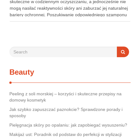
skuteczne w codziennym oczyszczaniu, a jednocześnie nie
mogą nasilać reaktywności skóry ani zaburzać jej naturalnej
bariery ochronnej. Poszukiwanie odpowiedniego szamponu
bywa dla wielu pacjentów procesem długim i frustrującym, bo
rynek jest pełen produktów deklarujących …
Beauty
Peeling z soli morskiej – korzyści i skuteczne przepisy na
domowy kosmetyk
Jak szybko zapuszczać paznokcie? Sprawdzone porady i
sposoby
Pielęgnacja skóry po opalaniu: jak zapobiegać wysuszeniu?
Makijaż ust: Poradnik od podstaw do perfekcji w stylizacji