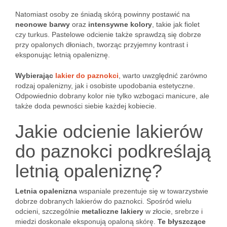
Natomiast osoby ze śniadą skórą powinny postawić na
neonowe barwy
oraz
intensywne kolory
, takie jak fiolet
czy turkus. Pastelowe odcienie także sprawdzą się dobrze
przy opalonych dłoniach, tworząc przyjemny kontrast i
eksponując letnią opaleniznę.
Wybierając
lakier do paznokci
, warto uwzględnić zarówno
rodzaj opalenizny, jak i osobiste upodobania estetyczne.
Odpowiednio dobrany kolor nie tylko wzbogaci manicure, ale
także doda pewności siebie każdej kobiecie.
Jakie odcienie lakierów
do paznokci podkreślają
letnią opaleniznę?
Letnia opalenizna
wspaniale prezentuje się w towarzystwie
dobrze dobranych lakierów do paznokci. Spośród wielu
odcieni, szczególnie
metaliczne lakiery
w złocie, srebrze i
miedzi doskonale eksponują opaloną skórę.
Te błyszczące