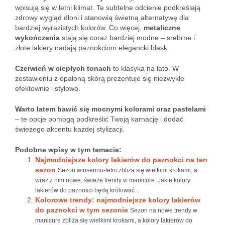
wpisują się w letni klimat. Te subtelne odcienie podkreślają
zdrowy wygląd dłoni i stanowią świetną alternatywę dla
bardziej wyrazistych kolorów. Co więcej,
metaliczne
wykończenia
stają się coraz bardziej modne – srebrne i
złote lakiery nadają paznokciom elegancki blask.
Czerwień w ciepłych tonach
to klasyka na lato. W
zestawieniu z opaloną skórą prezentuje się niezwykle
efektownie i stylowo.
Warto latem bawić się mocnymi kolorami oraz pastelami
– te opcje pomogą podkreślić Twoją karnację i dodać
świeżego akcentu każdej stylizacji.
Podobne wpisy w tym temacie:
Najmodniejsze kolory lakierów do paznokci na ten
sezon
Sezon wiosenno-letni zbliża się wielkimi krokami, a
wraz z nim nowe, świeże trendy w manicure. Jakie kolory
lakierów do paznokci będą królować...
Kolorowe trendy: najmodniejsze kolory lakierów
do paznokci w tym sezonie
Sezon na nowe trendy w
manicure zbliża się wielkimi krokami, a kolory lakierów do