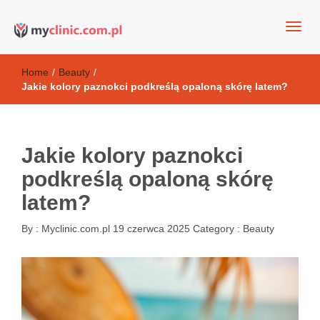
my clinic Kielce. naturalny krem do twarzy anti-age
Kosmetyki antyoksydacyjne
Home
/
Beauty
/
Jakie kolory paznokci podkreślą opaloną skórę latem?
Jakie kolory paznokci
podkreślą opaloną skórę
latem?
By :
Myclinic.com.pl
19 czerwca 2025
Category :
Beauty