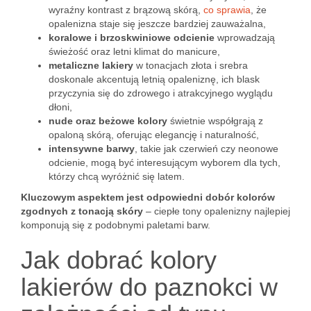
wyraźny kontrast z brązową skórą,
co sprawia
, że
opalenizna staje się jeszcze bardziej zauważalna,
koralowe i brzoskwiniowe odcienie
wprowadzają
świeżość oraz letni klimat do manicure,
metaliczne lakiery
w tonacjach złota i srebra
doskonale akcentują letnią opaleniznę, ich blask
przyczynia się do zdrowego i atrakcyjnego wyglądu
dłoni,
nude oraz beżowe kolory
świetnie współgrają z
opaloną skórą, oferując elegancję i naturalność,
intensywne barwy
, takie jak czerwień czy neonowe
odcienie, mogą być interesującym wyborem dla tych,
którzy chcą wyróżnić się latem.
Kluczowym aspektem jest odpowiedni dobór kolorów
zgodnych z tonacją skóry
– ciepłe tony opalenizny najlepiej
komponują się z podobnymi paletami barw.
Jak dobrać kolory
lakierów do paznokci w