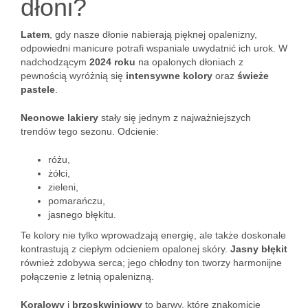
dłoni?
Latem
, gdy nasze dłonie nabierają pięknej opalenizny,
odpowiedni manicure potrafi wspaniale uwydatnić ich urok. W
nadchodzącym
2024 roku
na opalonych dłoniach z
pewnością wyróżnią się
intensywne kolory
oraz
świeże
pastele
.
Neonowe lakiery
stały się jednym z najważniejszych
trendów tego sezonu. Odcienie:
różu,
żółci,
zieleni,
pomarańczu,
jasnego błękitu.
Te kolory nie tylko wprowadzają energię, ale także doskonale
kontrastują z ciepłym odcieniem opalonej skóry.
Jasny błękit
również zdobywa serca; jego chłodny ton tworzy harmonijne
połączenie z letnią opalenizną.
Koralowy
i
brzoskwiniowy
to barwy, które znakomicie