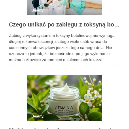
Beauty
Czego unikać po zabiegu z toksyną botulinową?
Zabieg z wykorzystaniem toksyny botulinowej nie wymaga
długiej rekonwalescencji, dlatego wiele osób wraca do
codziennych obowiązków jeszcze tego samego dnia. Nie
oznacza to jednak, że bezpośrednio po jego wykonaniu
można całkowicie zapomnieć o zaleceniach lekarza.
Pierwsze godziny i dni po zabiegu mają znaczenie dla
uzyskania oczekiwanego efektu oraz prawidłowego działania
…
Beauty