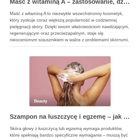
Maść z witaminą A – zastosowanie, działanie i bezpieczeństwo stosowania
Maść z witaminą A to niezwykle wszechstronny kosmetyk,
który zyskuje coraz większą popularność w codziennej
pielęgnacji skóry. Dzięki swoim właściwościom nawilżającym,
regenerującym oraz przeciwzapalnym, staje się
nieocenionym sojusznikiem w walce z problemami skórnymi,
takimi jak zmarszczki, trądzik czy podrażnienia. Jej działanie
na skórę twarzy nie tylko poprawia jej teksturę, ale …
Beauty
Szampon na łuszczycę i egzemę – jak świadomie dobierać produkty przy wrażliwej skórze głowy?
Skóra głowy z łuszczycą lub egzemą wymaga produktów,
które spełniają bardzo specyficzne wymagania – muszą być