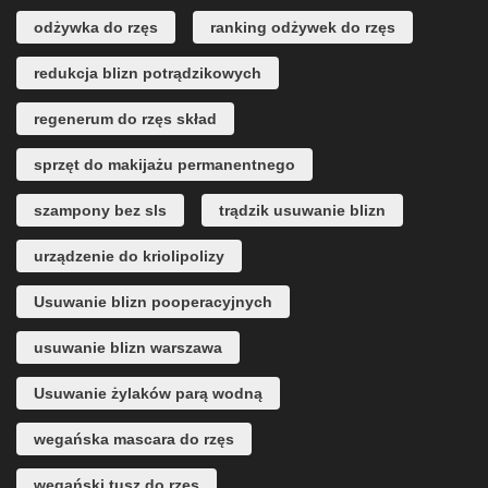
odżywka do rzęs
ranking odżywek do rzęs
redukcja blizn potrądzikowych
regenerum do rzęs skład
sprzęt do makijażu permanentnego
szampony bez sls
trądzik usuwanie blizn
urządzenie do kriolipolizy
Usuwanie blizn pooperacyjnych
usuwanie blizn warszawa
Usuwanie żylaków parą wodną
wegańska mascara do rzęs
wegański tusz do rzęs