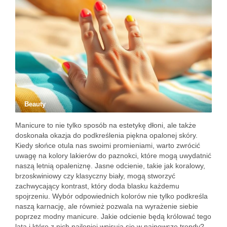
Beauty
Manicure to nie tylko sposób na estetykę dłoni, ale także
doskonała okazja do podkreślenia piękna opalonej skóry.
Kiedy słońce otula nas swoimi promieniami, warto zwrócić
uwagę na kolory lakierów do paznokci, które mogą uwydatnić
naszą letnią opaleniznę. Jasne odcienie, takie jak koralowy,
brzoskwiniowy czy klasyczny biały, mogą stworzyć
zachwycający kontrast, który doda blasku każdemu
spojrzeniu. Wybór odpowiednich kolorów nie tylko podkreśla
naszą karnację, ale również pozwala na wyrażenie siebie
poprzez modny manicure. Jakie odcienie będą królować tego
lata i które z nich najlepiej wpisują się w najnowsze trendy?