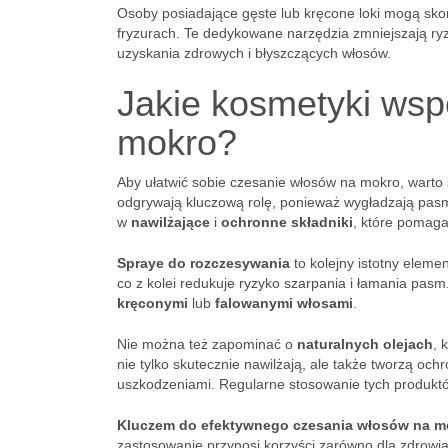
Osoby posiadające gęste lub kręcone loki mogą sko
fryzurach. Te dedykowane narzędzia zmniejszają ryz
uzyskania zdrowych i błyszczących włosów.
Jakie kosmetyki ws
mokro?
Aby ułatwić sobie czesanie włosów na mokro, warto
odgrywają kluczową rolę, ponieważ wygładzają pas
w
nawilżające
i
ochronne składniki
, które pomaga
Spraye do rozczesywania
to kolejny istotny eleme
co z kolei redukuje ryzyko szarpania i łamania pasm
kręconymi
lub
falowanymi włosami
.
Nie można też zapominać o
naturalnych olejach
, 
nie tylko skutecznie nawilżają, ale także tworzą oc
uszkodzeniami. Regularne stosowanie tych produkt
Kluczem do efektywnego czesania włosów na mok
zastosowanie przynosi korzyści zarówno dla zdrowia 