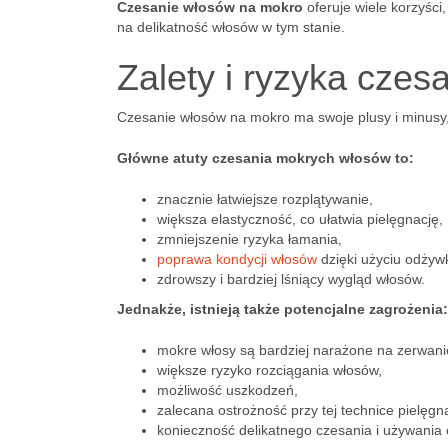
Czesanie włosów na mokro
oferuje wiele korzyści
na delikatność włosów w tym stanie.
Zalety i ryzyka cze
Czesanie włosów na mokro ma swoje plusy i minusy, 
Główne atuty czesania mokrych włosów to:
znacznie łatwiejsze rozplątywanie,
większa elastyczność, co ułatwia pielęgnację,
zmniejszenie ryzyka łamania,
poprawa kondycji włosów
dzięki użyciu odżywk
zdrowszy i bardziej lśniący wygląd włosów.
Jednakże, istnieją także potencjalne zagrożenia:
mokre włosy są bardziej narażone na zerwani
większe ryzyko rozciągania włosów,
możliwość uszkodzeń,
zalecana ostrożność przy tej technice pielęgna
konieczność delikatnego czesania i używania