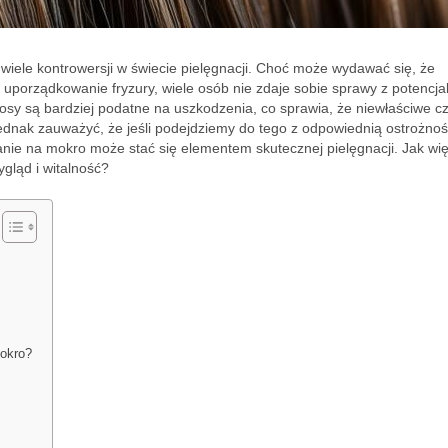
iele kontrowersji w świecie pielęgnacji. Choć może wydawać się, że
uporządkowanie fryzury, wiele osób nie zdaje sobie sprawy z potencja
łosy są bardziej podatne na uszkodzenia, co sprawia, że niewłaściwe c
ednak zauważyć, że jeśli podejdziemy do tego z odpowiednią ostrożnośc
anie na mokro może stać się elementem skutecznej pielęgnacji. Jak wi
gląd i witalność?
okro?