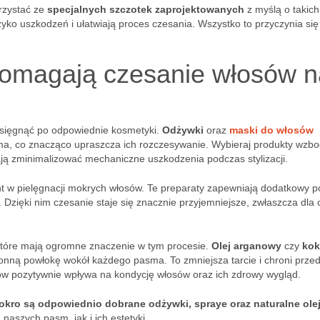
rzystać ze
specjalnych szczotek zaprojektowanych
z myślą o takich
yko uszkodzeń i ułatwiają proces czesania. Wszystko to przyczynia się
pomagają czesanie włosów n
 sięgnąć po odpowiednie kosmetyki.
Odżywki
oraz
maski do włosów
ma, co znacząco upraszcza ich rozczesywanie. Wybieraj produkty wzb
ją zminimalizować mechaniczne uszkodzenia podczas stylizacji.
nt w pielęgnacji mokrych włosów. Te preparaty zapewniają dodatkowy po
. Dzięki nim czesanie staje się znacznie przyjemniejsze, zwłaszcza dla 
które mają ogromne znaczenie w tym procesie.
Olej arganowy
czy
ko
hronną powłokę wokół każdego pasma. To zmniejsza tarcie i chroni prze
ów pozytywnie wpływa na kondycję włosów oraz ich zdrowy wygląd.
ro są odpowiednio dobrane odżywki, spraye oraz naturalne olej
naszych pasm, jak i ich estetyki.