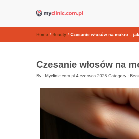
Kosmetyki ant
my clinic Kielce. naturalny krem do twarzy anti-age
Home
/
Beauty
/
Czesanie włosów na mokro – jak
Czesanie włosów na mo
By :
Myclinic.com.pl
4 czerwca 2025
Category :
Bea