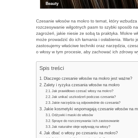
Beauty
Czesanie włosów na mokro to temat, który wzbudza w
rozczesywanie wilgotnych pasm to szybki sposób na 
zagrożeń, jakie niesie ze sobą ta praktyka. Mokre w
może prowadzić do ich łamania i osłabienia. Warto j
zastosujemy właściwe techniki oraz narzędzia, czes
o włosy w tym procesie, aby zachować ich zdrowy wy
Spis treści
Dlaczego czesanie włosów na mokro jest ważne?
Zalety i ryzyka czesania włosów na mokro
Jak prawidłowo czesać włosy na mokro?
Jak unikać uszkodzeń podczas czesania?
Jakie narzędzia są odpowiednie do czesania?
Jakie kosmetyki wspomagają czesanie włosów na m
Odżywki i maski do włosów
Spraye do rozczesywania i ich zastosowanie
Jak naturalne oleje wpływają na włosy?
Jak dbać o włosy po czesaniu na mokro?