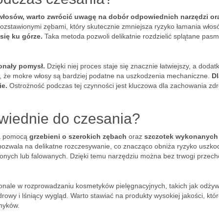
łosów, warto zwrócić uwagę na dobór odpowiednich narzędzi or
rozstawionymi zębami, który skutecznie zmniejsza ryzyko łamania włos
ię ku górze.
Taka metoda pozwoli delikatnie rozdzielić splątane pas
onały pomysł.
Dzięki niej proces staje się znacznie łatwiejszy, a doda
ć, że mokre włosy są bardziej podatne na uszkodzenia mechaniczne.
D
ie.
Ostrożność podczas tej czynności jest kluczowa dla zachowania zdr
wiednie do czesania?
za pomocą
grzebieni o szerokich zębach
oraz
szczotek wykonanych
pozwala na delikatne rozczesywanie, co znacząco obniża ryzyko uszko
conych lub falowanych. Dzięki temu narzędziu można bez trwogi przech
nale w rozprowadzaniu kosmetyków pielęgnacyjnych, takich jak odżyw
owy i lśniący wygląd. Warto stawiać na produkty wysokiej jakości, któ
smyków.