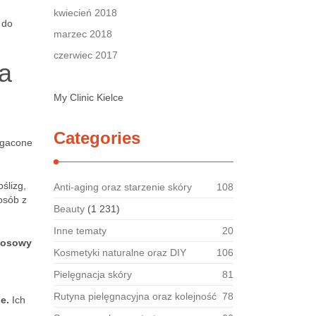
kwiecień 2018
 do
marzec 2018
czerwiec 2017
a
My Clinic Kielce
Categories
ogacone
ślizg,
Anti-aging oraz starzenie skóry
108
osób z
Beauty
(1 231)
Inne tematy
20
kosowy
Kosmetyki naturalne oraz DIY
106
d
Pielęgnacja skóry
81
Rutyna pielęgnacyjna oraz kolejność
78
e.
Ich