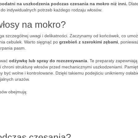
 podatni na uszkodzenia podczas czesania na mokro niż inni.
Dlat
w do indywidualnych potrzeb każdego rodzaju włosów.
włosy na mokro?
ga szczególnej uwagi i delikatności. Zaczynamy od końcówek, co umoż
ia cebulek. Warto sięgnąć po
grzebień z szerokimi zębami
, poniewa
arpania pasm.
sować
odżywkę lub spray do rozczesywania
. Te preparaty zapewniają
s i chroni strukturę włosów przed mechanicznymi uszkodzeniami. Pamię
y być wolne i kontrolowane. Dzięki takiemu podejściu unikniemy osłabi
jalnych urazów.
sów obejmują:
odczas czesania?