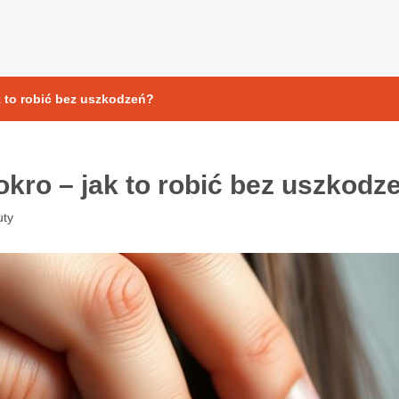
yoksydacyjne
 to robić bez uszkodzeń?
kro – jak to robić bez uszkodz
uty