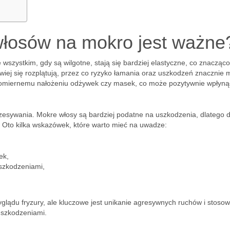
włosów na mokro jest ważne
 wszystkim, gdy są wilgotne, stają się bardziej elastyczne, co znacząco
wiej się rozplątują, przez co ryzyko łamania oraz uszkodzeń znacznie m
omiernemu nałożeniu odżywek czy masek, co może pozytywnie wpłyną
zesywania. Mokre włosy są bardziej podatne na uszkodzenia, dlatego 
k. Oto kilka wskazówek, które warto mieć na uwadze:
ek,
szkodzeniami,
glądu fryzury, ale kluczowe jest unikanie agresywnych ruchów i stoso
uszkodzeniami.