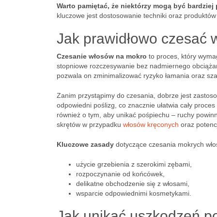
Warto pamiętać, że niektórzy mogą być bardziej
kluczowe jest dostosowanie techniki oraz produktó
Jak prawidłowo czesać 
Czesanie włosów na mokro
to proces, który wyma
stopniowe rozczesywanie bez nadmiernego obciążan
pozwala on zminimalizować ryzyko łamania oraz sz
Zanim przystąpimy do czesania, dobrze jest zasto
odpowiedni poślizg, co znacznie ułatwia cały proce
również o tym, aby unikać pośpiechu – ruchy powinn
skrętów w przypadku
włosów kręconych
oraz potenc
Kluczowe zasady
dotyczące czesania mokrych wło
użycie grzebienia z szerokimi zębami,
rozpoczynanie od końcówek,
delikatne obchodzenie się z włosami,
wsparcie odpowiednimi kosmetykami.
Jak unikać uszkodzeń p