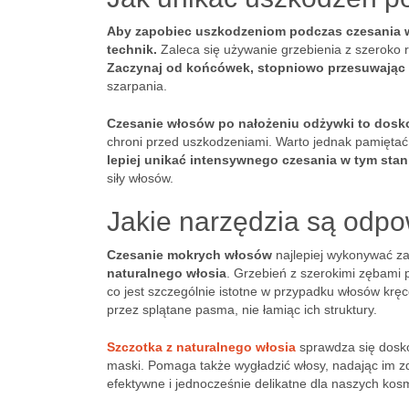
Aby zapobiec uszkodzeniom podczas czesania w
technik.
Zaleca się używanie grzebienia z szeroko 
Zaczynaj od końcówek, stopniowo przesuwając s
szarpania.
Czesanie włosów po nałożeniu odżywki to dosk
chroni przed uszkodzeniami. Warto jednak pamięta
lepiej unikać intensywnego czesania w tym stan
siły włosów.
Jakie narzędzia są odpo
Czesanie mokrych włosów
najlepiej wykonywać 
naturalnego włosia
. Grzebień z szerokimi zębami 
co jest szczególnie istotne w przypadku włosów krę
przez splątane pasma, nie łamiąc ich struktury.
Szczotka z naturalnego włosia
sprawdza się dosko
maski. Pomaga także wygładzić włosy, nadając im zdr
efektywne i jednocześnie delikatne dla naszych ko