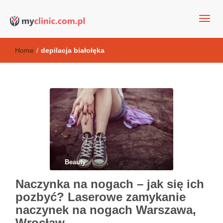
my clinic Kielce. naturalny krem do twarzy anti-age
Kosmetyki antyoksydacyjne
Home
/
depilacja białołęka
Beauty
Naczynka na nogach – jak się ich
pozbyć? Laserowe zamykanie
naczynek na nogach Warszawa,
Wrocław