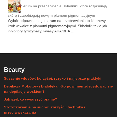
Serum na przebarwienia: składniki, które rozjaśniają
skórę i zapobiegają nowym plamom pigmentacyjnym
Wybór odpowiedniego serum na przebarwienia to kluczowy
krok w walce z plamami pigmentacyjnymi. Składniki takie jak
inhibitory tyrozynazy, kwasy AHA/BHA …
Beauty
Suszenie włosów: korzyści, ryzyko i najlepsze praktyki
Depilacja Mokotów i Białołęka. Kto powinien zdecydować się
na depilację woskiem?
Jak szybko wysuszyć pranie?
Szczotkowanie na sucho: korzyści, technika i
przeciwwskazania