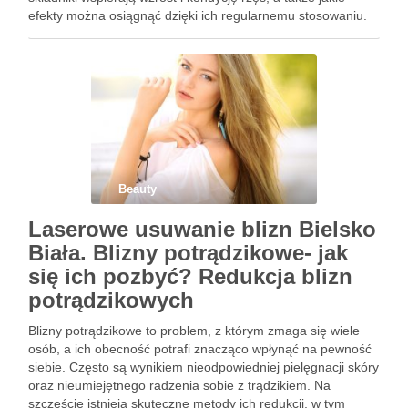
efekty można osiągnąć dzięki ich regularnemu stosowaniu.
Warto również pamiętać, że każda z nas ma inne potrzeby,
…
Beauty
Laserowe usuwanie blizn Bielsko
Biała. Blizny potrądzikowe- jak
się ich pozbyć? Redukcja blizn
potrądzikowych
Blizny potrądzikowe to problem, z którym zmaga się wiele
osób, a ich obecność potrafi znacząco wpłynąć na pewność
siebie. Często są wynikiem nieodpowiedniej pielęgnacji skóry
oraz nieumiejętnego radzenia sobie z trądzikiem. Na
szczęście istnieją skuteczne metody ich redukcji, w tym