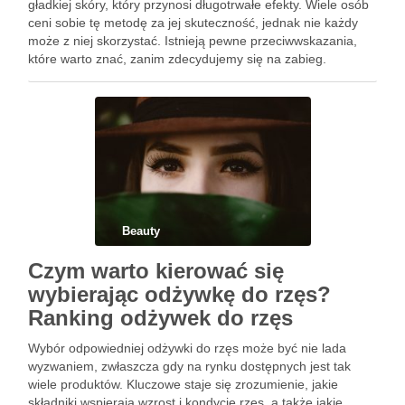
gładkiej skóry, który przynosi długotrwałe efekty. Wiele osób
ceni sobie tę metodę za jej skuteczność, jednak nie każdy
może z niej skorzystać. Istnieją pewne przeciwwskazania,
które warto znać, zanim zdecydujemy się na zabieg.
Odpowiednie przygotowanie oraz unikanie typowych błędów
mogą znacząco wpłynąć na …
Beauty
Czym warto kierować się
wybierając odżywkę do rzęs?
Ranking odżywek do rzęs
Wybór odpowiedniej odżywki do rzęs może być nie lada
wyzwaniem, zwłaszcza gdy na rynku dostępnych jest tak
wiele produktów. Kluczowe staje się zrozumienie, jakie
składniki wspierają wzrost i kondycję rzęs, a także jakie