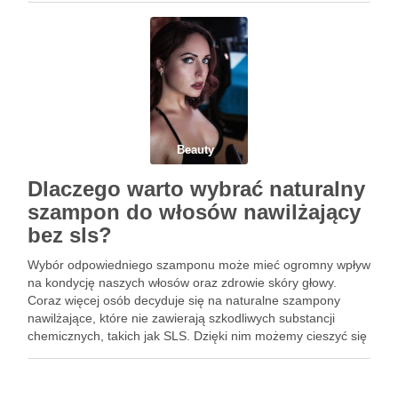
permanentnego, ale także różnorodności …
Beauty
Dlaczego warto wybrać naturalny
szampon do włosów nawilżający
bez sls?
Wybór odpowiedniego szamponu może mieć ogromny wpływ
na kondycję naszych włosów oraz zdrowie skóry głowy.
Coraz więcej osób decyduje się na naturalne szampony
nawilżające, które nie zawierają szkodliwych substancji
chemicznych, takich jak SLS. Dzięki nim możemy cieszyć się
zdrowszymi, lśniącymi włosami, a także minimalizować
ryzyko podrażnień i alergii. W artykule …