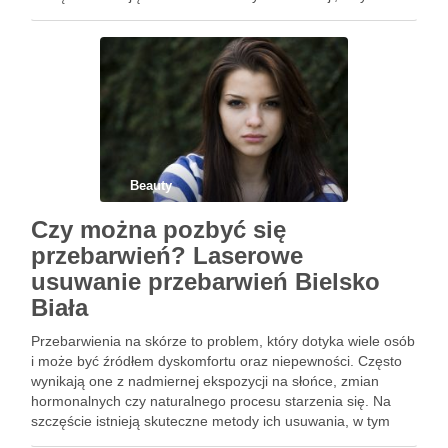
laserowe usuwanie blizn, które staje się coraz bardziej
popularne. Dzięki …
Beauty
Czy można pozbyć się
przebarwień? Laserowe
usuwanie przebarwień Bielsko
Biała
Przebarwienia na skórze to problem, który dotyka wiele osób
i może być źródłem dyskomfortu oraz niepewności. Często
wynikają one z nadmiernej ekspozycji na słońce, zmian
hormonalnych czy naturalnego procesu starzenia się. Na
szczęście istnieją skuteczne metody ich usuwania, w tym
popularne zabiegi laserowe, które pozwalają na skuteczne