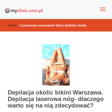
my clinic Kielce. naturalny krem do twarzy anti-age
Kosmetyki antyoksydacyjne
Home
/
Laserowe usuwanie blizn bielsko biała
Beauty
Depilacja okolic bikini Warszawa.
Depilacja laserowa nóg- dlaczego
warto się na nią zdecydować?