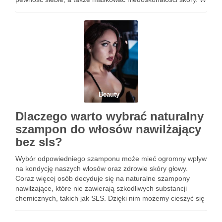
artykule przyjrzymy się nie tylko zaletom makijażu
permanentnego, ale także różnorodności …
Beauty
Dlaczego warto wybrać naturalny
szampon do włosów nawilżający
bez sls?
Wybór odpowiedniego szamponu może mieć ogromny wpływ
na kondycję naszych włosów oraz zdrowie skóry głowy.
Coraz więcej osób decyduje się na naturalne szampony
nawilżające, które nie zawierają szkodliwych substancji
chemicznych, takich jak SLS. Dzięki nim możemy cieszyć się
zdrowszymi, lśniącymi włosami, a także minimalizować
ryzyko podrażnień i alergii. W artykule …