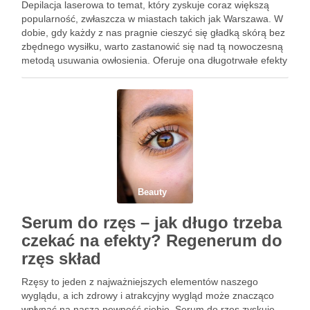
Depilacja laserowa to temat, który zyskuje coraz większą
popularność, zwłaszcza w miastach takich jak Warszawa. W
dobie, gdy każdy z nas pragnie cieszyć się gładką skórą bez
zbędnego wysiłku, warto zastanowić się nad tą nowoczesną
metodą usuwania owłosienia. Oferuje ona długotrwałe efekty
przy minimalnym ryzyku podrażnień, co sprawia, że staje …
Beauty
Serum do rzęs – jak długo trzeba
czekać na efekty? Regenerum do
rzęs skład
Rzęsy to jeden z najważniejszych elementów naszego
wyglądu, a ich zdrowy i atrakcyjny wygląd może znacząco
wpłynąć na naszą pewność siebie. Serum do rzęs zyskuje