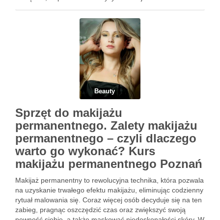
metody usuwania żylaków, takie jak skleroterapia, laser czy
…
Beauty
Sprzęt do makijażu
permanentnego. Zalety makijażu
permanentnego – czyli dlaczego
warto go wykonać? Kurs
makijażu permanentnego Poznań
Makijaż permanentny to rewolucyjna technika, która pozwala
na uzyskanie trwałego efektu makijażu, eliminując codzienny
rytuał malowania się. Coraz więcej osób decyduje się na ten
zabieg, pragnąc oszczędzić czas oraz zwiększyć swoją
pewność siebie, a także maskować niedoskonałości skóry. W