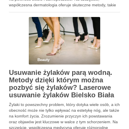
współczesna dermatologia oferuje skuteczne metody, takie
jak mikrodermabrazja i laserowe usuwanie blizn, które mogą
znacząco poprawić wygląd …
Beauty
Usuwanie żylaków parą wodną.
Metody dzięki którym można
pozbyć się żylaków? Laserowe
usuwanie żylaków Bielsko Biała
Żylaki to powszechny problem, który dotyka wiele osób, a ich
obecność może nie tylko wpływać na estetykę nóg, ale także
na komfort życia. Zrozumienie przyczyn ich powstawania
oraz objawów jest kluczowe w walce z tym schorzeniem. Na
szczęście, współczesna medycyna oferuje różnorodne