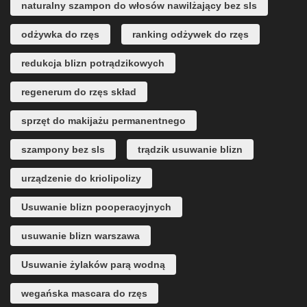
naturalny szampon do włosów nawilżający bez sls
odżywka do rzęs
ranking odżywek do rzęs
redukcja blizn potrądzikowych
regenerum do rzęs skład
sprzęt do makijażu permanentnego
szampony bez sls
trądzik usuwanie blizn
urządzenie do kriolipolizy
Usuwanie blizn pooperacyjnych
usuwanie blizn warszawa
Usuwanie żylaków parą wodną
wegańska mascara do rzęs