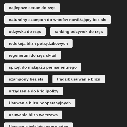
najlepsze serum do rzęs
naturalny szampon do włosów nawilżający bez sls
odżywka do rzęs
ranking odżywek do rzęs
redukcja blizn potrądzikowych
regenerum do rzęs skład
sprzęt do makijażu permanentnego
szampony bez sls
trądzik usuwanie blizn
urządzenie do kriolipolizy
Usuwanie blizn pooperacyjnych
usuwanie blizn warszawa
Usuwanie żylaków parą wodną