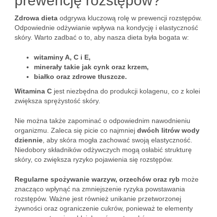
prewencję rozstępów?
Zdrowa dieta
odgrywa kluczową rolę w prewencji rozstępów.
Odpowiednie odżywianie wpływa na kondycję i elastyczność
skóry. Warto zadbać o to, aby nasza dieta była bogata w:
witaminy A, C i E,
minerały takie jak cynk oraz krzem,
białko oraz zdrowe tłuszcze.
Witamina C
jest niezbędna do produkcji kolagenu, co z kolei
zwiększa sprężystość skóry.
Nie można także zapominać o odpowiednim nawodnieniu
organizmu. Zaleca się picie co najmniej
dwóch litrów wody
dziennie
, aby skóra mogła zachować swoją elastyczność.
Niedobory składników odżywczych mogą osłabić strukturę
skóry, co zwiększa ryzyko pojawienia się rozstępów.
Regularne spożywanie warzyw, orzechów oraz ryb
może
znacząco wpłynąć na zmniejszenie ryzyka powstawania
rozstępów. Ważne jest również unikanie przetworzonej
żywności oraz ograniczenie cukrów, ponieważ te elementy