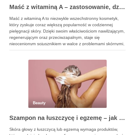
Maść z witaminą A – zastosowanie, działanie i bezpieczeństwo stosowania
Maść z witaminą A to niezwykle wszechstronny kosmetyk,
który zyskuje coraz większą popularność w codziennej
pielęgnacji skóry. Dzięki swoim właściwościom nawilżającym,
regenerującym oraz przeciwzapalnym, staje się
nieocenionym sojusznikiem w walce z problemami skórnymi,
takimi jak zmarszczki, trądzik czy podrażnienia. Jej działanie
na skórę twarzy nie tylko poprawia jej teksturę, ale …
Beauty
Szampon na łuszczycę i egzemę – jak świadomie dobierać produkty przy wrażliwej skórze głowy?
Skóra głowy z łuszczycą lub egzemą wymaga produktów,