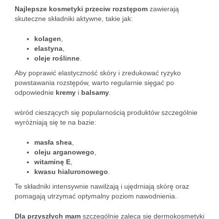
Najlepsze kosmetyki przeciw rozstępom
zawierają
skuteczne składniki aktywne, takie jak:
kolagen
,
elastyna
,
oleje roślinne
.
Aby poprawić elastyczność skóry i zredukować ryzyko
powstawania rozstępów, warto regularnie sięgać po
odpowiednie
kremy
i
balsamy
.
wśród cieszących się popularnością produktów szczególnie
wyróżniają się te na bazie:
masła shea
,
oleju arganowego
,
witaminę E
,
kwasu hialuronowego
.
Te składniki intensywnie nawilżają i ujędrniają skórę oraz
pomagają utrzymać optymalny poziom nawodnienia.
Dla przyszłych mam
szczególnie zaleca się dermokosmetyki