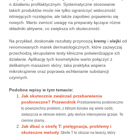
o działaniu profilaktycznym. Systematyczne stosowanie
takich produktów może nie tylko ograniczyć widoczność
istniejących rozstępów, ale także zapobiec pojawieniu się
nowych. Warto zwrócić uwagę na preparaty łączące różne
składniki aktywne, co zwiększa ich skuteczność.
Na przykład, doskonałe rezultaty przynoszą
kremy
i
olejki
od
renomowanych marek dermatologicznych, które zazwyczaj
przechodzą skrupulatne testy kliniczne potwierdzające ich
działanie. Aplikację tych kosmetyków warto połączyć z
delikatnym masażem skóry; taka praktyka wspiera
mikrokrążenie oraz poprawia wchłanianie substancji
czynnych.
Podobne wpisy w tym temacie:
Jak skutecznie zwalczać przebarwienia
posłoneczne? Przewodnik
Przebarwienia posłoneczne
to powszechny problem, z którym boryka się wiele osób,
zwłaszcza w okresie letnim, gdy słońce intensywnie grzeje. Te
ciemne plamy...
Jak dbać o strefę T: pielęgnacja, problemy i
skuteczne metody
Strefa T to obszar na twarzy, który