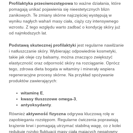
Profilaktyka przeciwrozstępowa
to ważne działania, które
pomagają unikać pojawienia się nieestetycznych blizn
zanikowych. Te zmiany skórne najczęściej występują w
wyniku nagłych wahań masy ciała, ciąży czy intensywnego
wzrostu. Z tego względu warto zadbać o kondycję skóry już
od najmłodszych lat.
Podstawą skutecznej profilaktyki
jest regularne nawilżanie
i natłuszczanie skóry. Wybierając odpowiednie kosmetyki,
takie jak oleje czy balsamy, można znacząco zwiększyć
elastyczność oraz odporność skóry na rozciąganie. Oprócz
tego, zdrowa dieta bogata w witaminy i minerały wspiera
regeneracyjne procesy skórne. Na przykład spożywanie
produktów zawierających:
witaminę E
,
kwasy tłuszczowe omega-3
,
antyoksydanty
.
Również
aktywność fizyczna
odgrywa kluczową rolę w
zapobieganiu rozstępom. Regularne ćwiczenia poprawiają
krążenie krwi i pomagają utrzymać stabilną wagę, co z kolei
redukuje ryzyko fluktuacji masy ciała mających negatywny