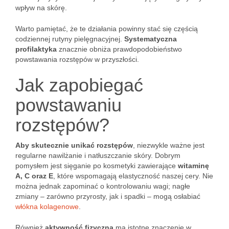
wpływ na skórę.
Warto pamiętać, że te działania powinny stać się częścią
codziennej rutyny pielęgnacyjnej.
Systematyczna
profilaktyka
znacznie obniża prawdopodobieństwo
powstawania rozstępów w przyszłości.
Jak zapobiegać
powstawaniu
rozstępów?
Aby skutecznie unikać rozstępów
, niezwykle ważne jest
regularne nawilżanie i natłuszczanie skóry. Dobrym
pomysłem jest sięganie po kosmetyki zawierające
witaminę
A, C oraz E
, które wspomagają elastyczność naszej cery. Nie
można jednak zapominać o kontrolowaniu wagi; nagłe
zmiany – zarówno przyrosty, jak i spadki – mogą osłabiać
włókna kolagenowe
.
Również
aktywność fizyczna
ma istotne znaczenie w