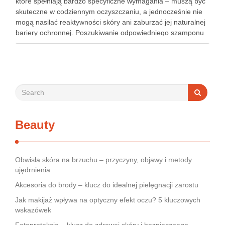
które spełniają bardzo specyficzne wymagania – muszą być
skuteczne w codziennym oczyszczaniu, a jednocześnie nie
mogą nasilać reaktywności skóry ani zaburzać jej naturalnej
bariery ochronnej. Poszukiwanie odpowiedniego szamponu
bywa dla wielu pacjentów procesem długim i frustrującym, bo
rynek jest pełen produktów deklarujących …
Beauty
Obwisła skóra na brzuchu – przyczyny, objawy i metody
ujędrnienia
Akcesoria do brody – klucz do idealnej pielęgnacji zarostu
Jak makijaż wpływa na optyczny efekt oczu? 5 kluczowych
wskazówek