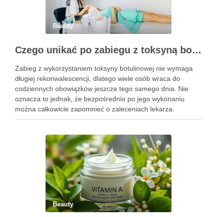
Beauty
Czego unikać po zabiegu z toksyną botulinową?
Zabieg z wykorzystaniem toksyny botulinowej nie wymaga
długiej rekonwalescencji, dlatego wiele osób wraca do
codziennych obowiązków jeszcze tego samego dnia. Nie
oznacza to jednak, że bezpośrednio po jego wykonaniu
można całkowicie zapomnieć o zaleceniach lekarza.
Pierwsze godziny i dni po zabiegu mają znaczenie dla
uzyskania oczekiwanego efektu oraz prawidłowego działania
…
Beauty