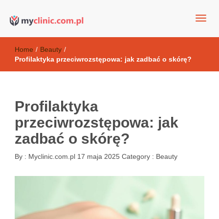
my clinic Kielce. naturalny krem do twarzy anti-age
Kosmetyki antyoksydacyjne
Home
/
Beauty
/
Profilaktyka przeciwrozstępowa: jak zadbać o skórę?
Profilaktyka
przeciwrozstępowa: jak
zadbać o skórę?
By :
Myclinic.com.pl
17 maja 2025
Category :
Beauty